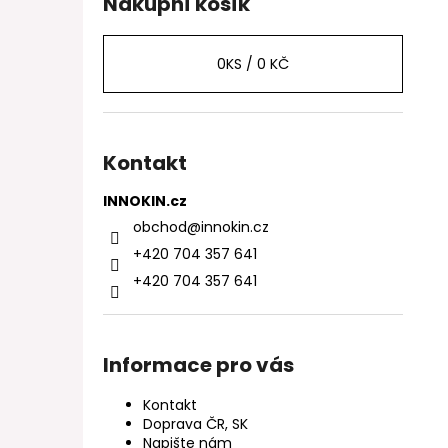
Nákupní košík
0
KS /
0 KČ
Kontakt
INNOKIN.cz
obchod
@
innokin.cz
+420 704 357 641
+420 704 357 641
Informace pro vás
Kontakt
Doprava ČR, SK
Napište nám