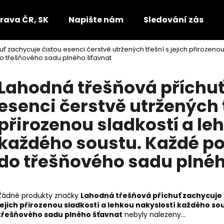
rava ČR, SK
Napište nám
Sledování zásilek
ť zachycuje čistou esenci čerstvě utržených třešní s jejich přirozeno
Co potřebujete najít?
o třešňového sadu plného šťavnat
Lahodná třešňová příchuť
HLEDAT
esenci čerstvě utržených t
přirozenou sladkostí a le
Doporučujeme
každého soustu. Každé po
do třešňového sadu plné
Žádné produkty značky
Lahodná třešňová příchuť zachycuje č
jejich přirozenou sladkostí a lehkou nakyslostí každého s
třešňového sadu plného šťavnat
nebyly nalezeny...