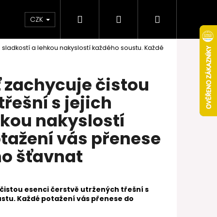
Hledat
Přihlášení
Nákupní
Obchodní podmínky
Věrnostní program
CZK
u sladkostí a lehkou nakyslostí každého soustu. Každé
košík
 zachycuje čistou
řešní s jejich
hkou nakyslostí
tažení vás přenese
ho šťavnat
Následující
istou esenci čerstvě utržených třešní s
oustu. Každé potažení vás přenese do