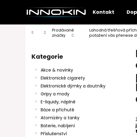
K
Přejít
na
o
Kontakt
Dop
obsah
Zpět
Zpět
š
do
do
í
Prodávané
Lahodná třešňová příchu
Domů
k
obchodu
obchodu
značky
potažení vás přenese d
P
o
Kategorie
Přeskočit
s
kategorie
t
Akce & novinky
r
Elektronické cigarety
a
Elektronické dýmky a doutníky
n
Gripy a mody
n
E-liquidy, náplně
í
Báze a příchutě
p
Atomizéry a tanky
a
Baterie, nabíjení
n
Příslušenství