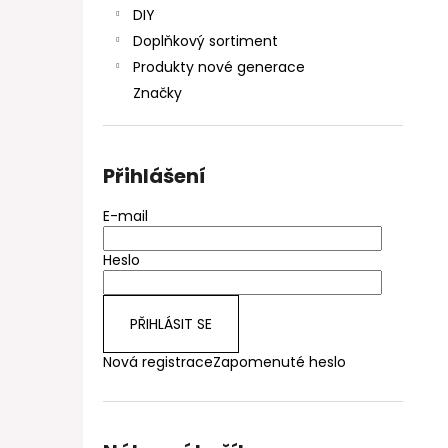
e
DEKANG DESERT SHIP 10ML 11MG
DIY
l
154 Kč
Doplňkový sortiment
Původně:
195 Kč
Produkty nové generace
Značky
Přihlášení
E-mail
Heslo
PŘIHLÁSIT SE
Nová registrace
Zapomenuté heslo