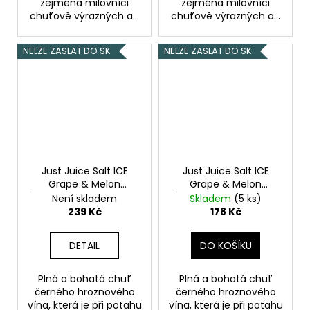
zejména milovníci
zejména milovníci
chuťově výrazných a...
chuťově výrazných a...
NELZE ZASLAT DO SK
NELZE ZASLAT DO SK
Just Juice Salt ICE
Just Juice Salt ICE
Grape & Melon
Grape & Melon
(Ledové hroznové víno
(Ledové hroznové víno
Není skladem
Skladem
(5 ks)
& cukrový meloun)
& cukrový meloun)
239 Kč
178 Kč
10ml 20mg
10ml 11mg
DETAIL
DO KOŠÍKU
Plná a bohatá chuť
Plná a bohatá chuť
černého hroznového
černého hroznového
vína, která je při potahu
vína, která je při potahu