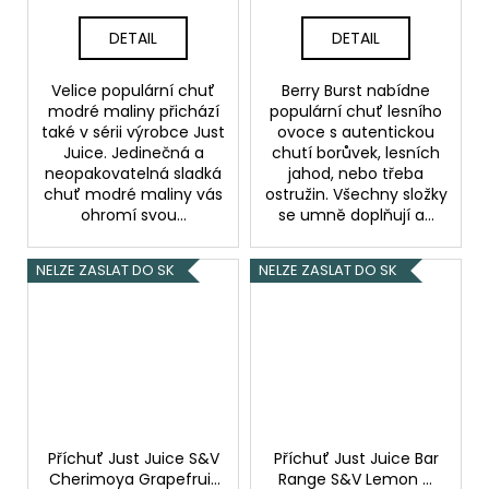
DETAIL
DETAIL
Velice populární chuť
Berry Burst nabídne
modré maliny přichází
populární chuť lesního
také v sérii výrobce Just
ovoce s autentickou
Juice. Jedinečná a
chutí borůvek, lesních
neopakovatelná sladká
jahod, nebo třeba
chuť modré maliny vás
ostružin. Všechny složky
ohromí svou...
se umně doplňují a...
NELZE ZASLAT DO SK
NELZE ZASLAT DO SK
Příchuť Just Juice S&V
Příchuť Just Juice Bar
Cherimoya Grapefruit
Range S&V Lemon &