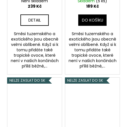
(Jahoda & curuba)
(Jahoda & curuba)
Není skladem
Skladem
(5 ks)
10ml 20mg
10ml 11mg
239 Kč
189 Kč
DETAIL
DO KOŠÍKU
Směsi tuzemského a
Směsi tuzemského a
exotického jsou obecně
exotického jsou obecně
velmi oblíbené. Když si k
velmi oblíbené. Když si k
tomu přidáte také
tomu přidáte také
tropické ovoce, které
tropické ovoce, které
není v našich končinách
není v našich končinách
příliš běžné,...
příliš běžné,...
NELZE ZASLAT DO SK
NELZE ZASLAT DO SK