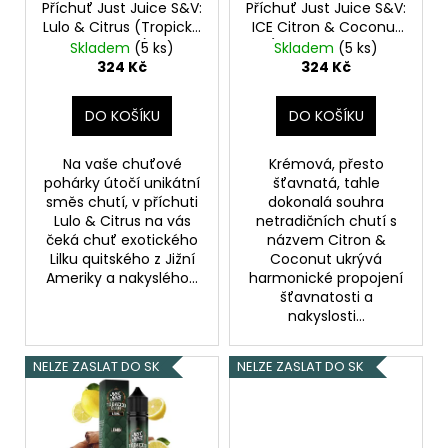
o
Příchuť Just Juice S&V:
Příchuť Just Juice S&V:
t
a
Lulo & Citrus (Tropické
ICE Citron & Coconut
d
ů
j
lulo & citron) 10ml
(Ledový citron &
Skladem
(5 ks)
Skladem
(5 ks)
u
kokos) 10ml
324 Kč
324 Kč
í
k
t
t
DO KOŠÍKU
DO KOŠÍKU
?
ů
Na vaše chuťové
Krémová, přesto
pohárky útočí unikátní
šťavnatá, tahle
směs chutí, v příchuti
dokonalá souhra
Lulo & Citrus na vás
netradičních chutí s
HLEDAT
čeká chuť exotického
názvem Citron &
Lilku quitského z Jižní
Coconut ukrývá
Ameriky a nakyslého...
harmonické propojení
šťavnatosti a
D
nakyslosti...
o
p
NELZE ZASLAT DO SK
NELZE ZASLAT DO SK
o
r
u