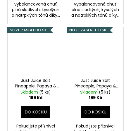
vybalancovaná chuť
vybalancovaná chuť
plná sladkých, kyselých
plná sladkých, kyselých
a natrpklých tónů díky...
a natrpklých tónů díky...
NELZE ZASLAT DO SK
NELZE ZASLAT DO SK
Just Juice Salt
Just Juice Salt
Pineapple, Papaya &
Pineapple, Papaya &
Coconut (Ananas,
Coconut (Ananas,
Skladem
(5 ks)
Skladem
(5 ks)
papája & kokos) 10ml
papája & kokos) 10ml
189 Kč
199 Kč
20mg
11mg
DO KOŠÍKU
DO KOŠÍKU
Pokud jste příznivci
Pokud jste příznivci