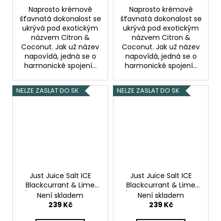
Naprosto krémově
Naprosto krémově
šťavnatá dokonalost se
šťavnatá dokonalost se
ukrývá pod exotickým
ukrývá pod exotickým
názvem Citron &
názvem Citron &
Coconut. Jak už název
Coconut. Jak už název
napovídá, jedná se o
napovídá, jedná se o
harmonické spojení...
harmonické spojení...
NELZE ZASLAT DO SK
NELZE ZASLAT DO SK
Just Juice Salt ICE
Just Juice Salt ICE
Blackcurrant & Lime
Blackcurrant & Lime
(Ledový černý rybíz &
(Ledový černý rybíz &
Není skladem
Není skladem
limetka) 10ml 20mg
limetka) 10ml 11mg
239 Kč
239 Kč