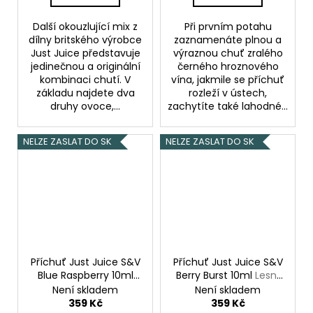
Další okouzlující mix z
Při prvním potahu
dílny britského výrobce
zaznamenáte plnou a
Just Juice představuje
výraznou chuť zralého
jedinečnou a originální
černého hroznového
kombinaci chutí. V
vína, jakmile se příchuť
základu najdete dva
rozleží v ústech,
druhy ovoce,...
zachytíte také lahodné...
NELZE ZASLAT DO SK
NELZE ZASLAT DO SK
Příchuť Just Juice S&V
Příchuť Just Juice S&V
Blue Raspberry 10ml
Berry Burst 10ml
Lesní
Modrá malina
směs
Není skladem
Není skladem
359 Kč
359 Kč