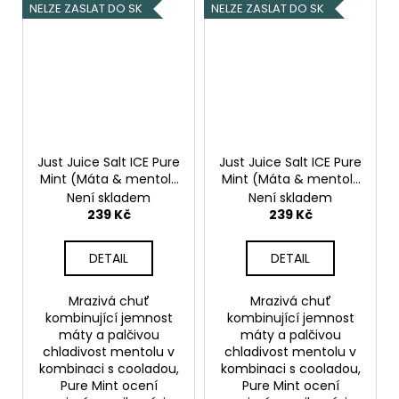
NELZE ZASLAT DO SK
NELZE ZASLAT DO SK
Just Juice Salt ICE Pure
Just Juice Salt ICE Pure
Mint (Máta & mentol)
Mint (Máta & mentol)
10ml 20mg
10ml 11mg
Není skladem
Není skladem
239 Kč
239 Kč
DETAIL
DETAIL
Mrazivá chuť
Mrazivá chuť
kombinující jemnost
kombinující jemnost
máty a palčivou
máty a palčivou
chladivost mentolu v
chladivost mentolu v
kombinaci s cooladou,
kombinaci s cooladou,
Pure Mint ocení
Pure Mint ocení