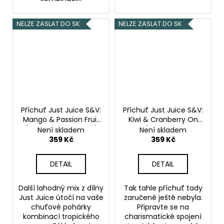
NELZE ZASLAT DO SK
NELZE ZASLAT DO SK
Příchuť Just Juice S&V:
Příchuť Just Juice S&V:
Mango & Passion Fruit
Kiwi & Cranberry On
(Mango & marakuja)
Ice (Ledové kiwi &
Není skladem
Není skladem
10ml
brusinka) 10ml
359 Kč
359 Kč
DETAIL
DETAIL
Další lahodný mix z dílny
Tak tahle příchuť tady
Just Juice útočí na vaše
zaručeně ještě nebyla.
chuťové pohárky
Připravte se na
kombinací tropického
charismatické spojení