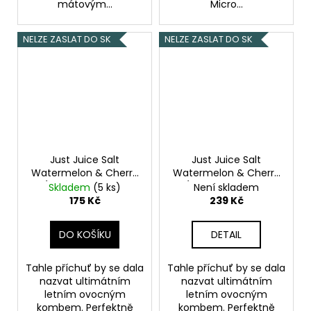
mátovým...
Micro...
NELZE ZASLAT DO SK
NELZE ZASLAT DO SK
Just Juice Salt
Just Juice Salt
Watermelon & Cherry
Watermelon & Cherry
(Vodní meloun &
(Vodní meloun &
Skladem
(5 ks)
Není skladem
třešeň) 10ml 20mg
třešeň) 10ml 11mg
175 Kč
239 Kč
DO KOŠÍKU
DETAIL
Tahle příchuť by se dala
Tahle příchuť by se dala
nazvat ultimátním
nazvat ultimátním
letním ovocným
letním ovocným
kombem. Perfektně
kombem. Perfektně