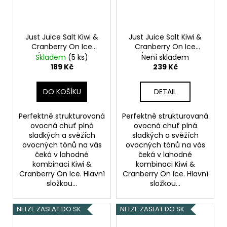
Just Juice Salt Kiwi &
Just Juice Salt Kiwi &
Cranberry On Ice
Cranberry On Ice
(Ledové kiwi &
(Ledové kiwi &
Skladem
(5 ks)
Není skladem
brusinka) 10ml 20mg
brusinka) 10ml 11mg
189 Kč
239 Kč
DO KOŠÍKU
DETAIL
Perfektně strukturovaná
Perfektně strukturovaná
ovocná chuť plná
ovocná chuť plná
sladkých a svěžích
sladkých a svěžích
ovocných tónů na vás
ovocných tónů na vás
čeká v lahodné
čeká v lahodné
kombinaci Kiwi &
kombinaci Kiwi &
Cranberry On Ice. Hlavní
Cranberry On Ice. Hlavní
složkou...
složkou...
NELZE ZASLAT DO SK
NELZE ZASLAT DO SK