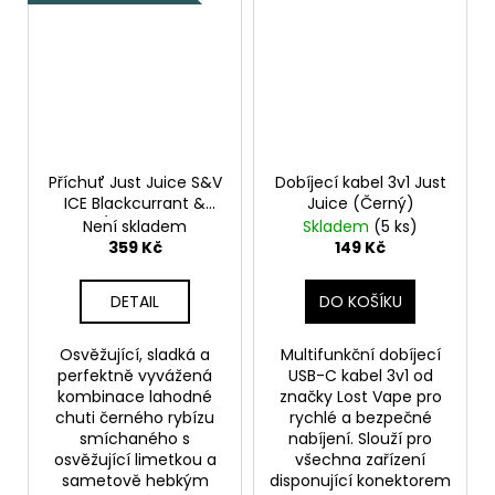
Příchuť Just Juice S&V
Dobíjecí kabel 3v1 Just
ICE Blackcurrant &
Juice (Černý)
Lime (Ledový černý
Není skladem
Skladem
(5 ks)
rybíz & limetka) objem
359 Kč
149 Kč
10ml
DETAIL
DO KOŠÍKU
Osvěžující, sladká a
Multifunkční dobíjecí
perfektně vyvážená
USB-C kabel 3v1 od
kombinace lahodné
značky Lost Vape pro
chuti černého rybízu
rychlé a bezpečné
smíchaného s
nabíjení. Slouží pro
osvěžující limetkou a
všechna zařízení
sametově hebkým
disponující konektorem