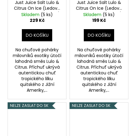
Just Juice Salt Lulo &
Just Juice Salt Lulo &
Citrus On Ice (Ledové
Citrus On Ice (Ledové
tropické lulo & citron)
tropické lulo & citron)
Skladem
(5 ks)
Skladem
(5 ks)
10ml 20mg
10ml 11mg
229 Kč
199 Kč
DO KOŠÍKU
DO KOŠÍKU
Na chuťové pohárky
Na chuťové pohárky
milovníků exotiky útočí
milovníků exotiky útočí
lahodná směs Lulo &
lahodná směs Lulo &
Citrus. Příchuť ukrývá
Citrus. Příchuť ukrývá
autentickou chuť
autentickou chuť
tropického lilku
tropického lilku
quitského z Jižní
quitského z Jižní
Ameriky,...
Ameriky,...
NELZE ZASLAT DO SK
NELZE ZASLAT DO SK