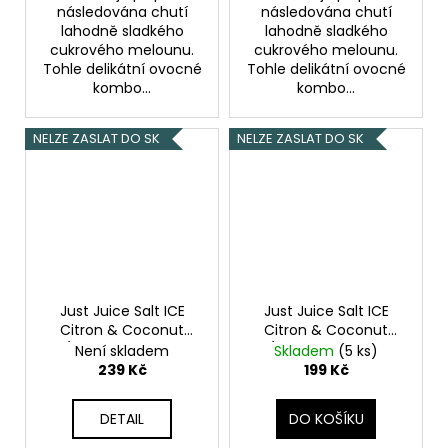
následována chutí
následována chutí
lahodně sladkého
lahodně sladkého
cukrového melounu.
cukrového melounu.
Tohle delikátní ovocné
Tohle delikátní ovocné
kombo...
kombo...
NELZE ZASLAT DO SK
NELZE ZASLAT DO SK
Just Juice Salt ICE
Just Juice Salt ICE
Citron & Coconut
Citron & Coconut
(Ledový citron &
(Ledový citron &
Není skladem
Skladem
(5 ks)
kokos) 10ml 20mg
kokos) 10ml 11mg
239 Kč
199 Kč
DETAIL
DO KOŠÍKU