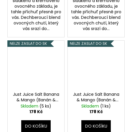
sladkého a krémového
sladkého a krémového
ovocného základu, je
ovocného základu, je
tahle příchuť přesně pro
tahle příchuť přesně pro
vás. Dechberoucí blend
vás. Dechberoucí blend
ovocných chutí, který
ovocných chutí, který
vás srazí do...
vás srazí do...
NELZE ZASLAT DO SK
NELZE ZASLAT DO SK
Just Juice Salt Banana
Just Juice Salt Banana
& Mango (Banán &
& Mango (Banán &
mango) 10ml 20mg
mango) 10ml 11mg
Skladem
(5 ks)
Skladem
(1 ks)
178 Kč
178 Kč
DO KOŠÍKU
DO KOŠÍKU