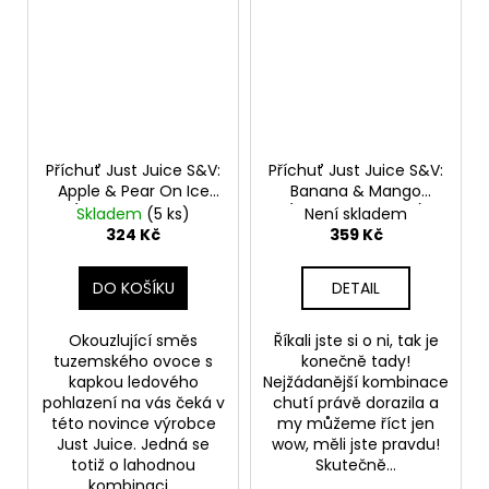
Příchuť Just Juice S&V:
Příchuť Just Juice S&V:
Apple & Pear On Ice
Banana & Mango
(Ledové jablko a
(Banán & mango)
Skladem
(5 ks)
Není skladem
hruška) 10ml
10ml
324 Kč
359 Kč
DO KOŠÍKU
DETAIL
Okouzlující směs
Říkali jste si o ni, tak je
tuzemského ovoce s
konečně tady!
kapkou ledového
Nejžádanější kombinace
pohlazení na vás čeká v
chutí právě dorazila a
této novince výrobce
my můžeme říct jen
Just Juice. Jedná se
wow, měli jste pravdu!
totiž o lahodnou
Skutečně...
kombinaci...