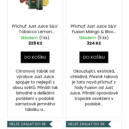
č
u
j
e
m
Příchuť Just Juice S&V:
Příchuť Just Juice S&V:
e
Tobacco Lemon
Fusion Mango & Blood
(Tabák s citronem)
Orange On Ice
Skladem
(1 ks)
Skladem
(5 ks)
10ml
(Ledové mango &
329 Kč
324 Kč
červený pomeranč)
ELF
10ml
BAR
DO KOŠÍKU
DO KOŠÍKU
600
-
20MG
Citronový tabák od
Okouzlující, exotická,
-
výrobce Just Juice
chladivá. Přesně taková
WATERMELON
spojuje to nejlepší z
je tato nová příchuť z
(VODNÍ
obou světů. Přináší tak
řady Fusion od Just
MELOUN)
lahodné a delikátní
Juice. Přináší opravdové
195
potěšení v podobě
tropické osvěžení v
Kč
sametově jemného
podobě...
tabáku a...
NELZE ZASLAT DO SK
NELZE ZASLAT DO SK