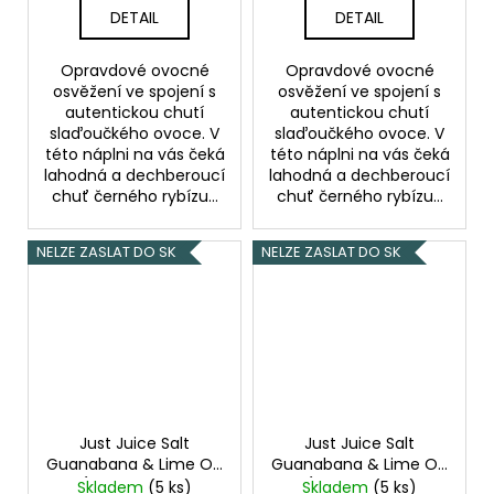
DETAIL
DETAIL
Opravdové ovocné
Opravdové ovocné
osvěžení ve spojení s
osvěžení ve spojení s
autentickou chutí
autentickou chutí
slaďoučkého ovoce. V
slaďoučkého ovoce. V
této náplni na vás čeká
této náplni na vás čeká
lahodná a dechberoucí
lahodná a dechberoucí
chuť černého rybízu...
chuť černého rybízu...
NELZE ZASLAT DO SK
NELZE ZASLAT DO SK
Just Juice Salt
Just Juice Salt
Guanabana & Lime On
Guanabana & Lime On
Ice (Ledová limetka s
Ice (Ledová limetka s
Skladem
(5 ks)
Skladem
(5 ks)