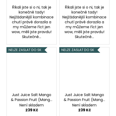
Říkali jste si o ni, tak je
Říkali jste si o ni, tak je
konečně tady!
konečně tady!
Nejžádanější kombinace
Nejžádanější kombinace
chutí právě dorazila a
chutí právě dorazila a
my můžeme říct jen
my můžeme říct jen
wow, měli jste pravdu!
wow, měli jste pravdu!
Skutečně...
Skutečně...
NELZE ZASLAT DO SK
NELZE ZASLAT DO SK
Just Juice Salt Mango
Just Juice Salt Mango
& Passion Fruit (Mango
& Passion Fruit (Mango
& marakuja) 10ml
& marakuja) 10ml 11mg
Není skladem
Není skladem
20mg
239 Kč
239 Kč