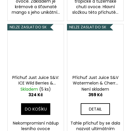
ovoce. Základem je
tropické a tuzemské
krémové a šťavnaté
chuti ovoce. Hlavní
mango s jeho unikátní...
složkou této příchutě...
NELZE ZASLAT DO SK
NELZE ZASLAT DO SK
Příchuť Just Juice S&V:
Příchuť Just Juice S&V
ICE Wild Berries &
Watermelon & Cherry
Aniseed (Ledové lesní
10ml
Vodní meloun &
Skladem
(5 ks)
Není skladem
ovoce s anýzem) 10ml
třešeň
324 Kč
359 Kč
DO KOŠÍKU
DETAIL
Nekompromisní nášup
Tahle příchuť by se dala
lesního ovoce
nazvat ultimátním