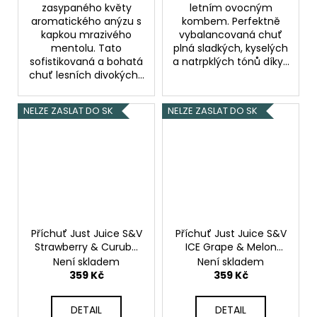
zasypaného květy
letním ovocným
aromatického anýzu s
kombem. Perfektně
kapkou mrazivého
vybalancovaná chuť
mentolu. Tato
plná sladkých, kyselých
sofistikovaná a bohatá
a natrpklých tónů díky...
chuť lesních divokých...
NELZE ZASLAT DO SK
NELZE ZASLAT DO SK
Příchuť Just Juice S&V
Příchuť Just Juice S&V
Strawberry & Curuba
ICE Grape & Melon
10ml
Jahoda & curuba
10ml
Ledové hroznové
Není skladem
Není skladem
víno & cukrový
359 Kč
359 Kč
meloun
DETAIL
DETAIL