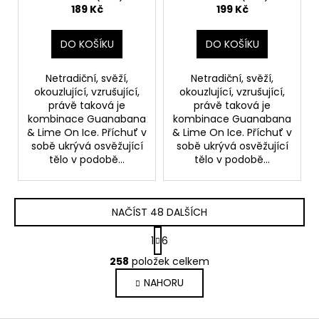
graviolou) 10ml 20mg
graviolou) 10ml 11mg
189 Kč
199 Kč
DO KOŠÍKU
DO KOŠÍKU
Netradiční, svěží,
Netradiční, svěží,
okouzlující, vzrušující,
okouzlující, vzrušující,
právě taková je
právě taková je
kombinace Guanabana
kombinace Guanabana
& Lime On Ice. Příchuť v
& Lime On Ice. Příchuť v
sobě ukrývá osvěžující
sobě ukrývá osvěžující
tělo v podobě...
tělo v podobě...
NAČÍST 48 DALŠÍCH
S
1
6
t
O
r
258
položek celkem
v
á
NAHORU
l
n
k
á
o
d