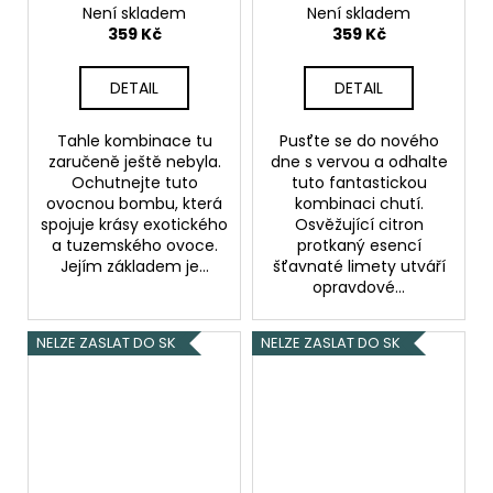
& Berries 10ml
Lime 10ml
Citron &
Není skladem
Není skladem
Cherimoya, grapefruit
limetka
359 Kč
359 Kč
a bobule
DETAIL
DETAIL
Tahle kombinace tu
Pusťte se do nového
zaručeně ještě nebyla.
dne s vervou a odhalte
Ochutnejte tuto
tuto fantastickou
ovocnou bombu, která
kombinaci chutí.
spojuje krásy exotického
Osvěžující citron
a tuzemského ovoce.
protkaný esencí
Jejím základem je...
šťavnaté limety utváří
opravdové...
NELZE ZASLAT DO SK
NELZE ZASLAT DO SK