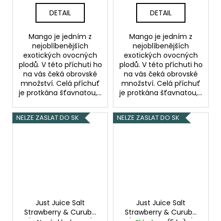
DETAIL
DETAIL
Mango je jedním z
Mango je jedním z
nejoblíbenějších
nejoblíbenějších
exotických ovocných
exotických ovocných
plodů. V této příchuti ho
plodů. V této příchuti ho
na vás čeká obrovské
na vás čeká obrovské
množství. Celá příchuť
množství. Celá příchuť
je protkána šťavnatou,...
je protkána šťavnatou,...
NELZE ZASLAT DO SK
NELZE ZASLAT DO SK
Just Juice Salt
Just Juice Salt
Strawberry & Curuba
Strawberry & Curuba