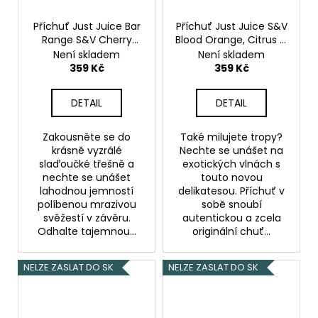
Příchuť Just Juice Bar
Příchuť Just Juice S&V
Range S&V Cherry
Blood Orange, Citrus &
10ml
Třešeň
Guava 10ml
Červený
Není skladem
Není skladem
pomeranč, citron a
359 Kč
359 Kč
guava
DETAIL
DETAIL
Zakousněte se do
Také milujete tropy?
krásně vyzrálé
Nechte se unášet na
slaďoučké třešně a
exotických vlnách s
nechte se unášet
touto novou
lahodnou jemností
delikatesou. Příchuť v
políbenou mrazivou
sobě snoubí
svěžestí v závěru.
autentickou a zcela
Odhalte tajemnou...
originální chuť...
NELZE ZASLAT DO SK
NELZE ZASLAT DO SK