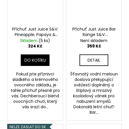
Příchuť Just Juice S&V:
Příchuť Just Juice Bar
Pineapple, Papaya &
Range S&V:
Coconut (Ananas,
Watermelon (Vodní
Skladem
(5 ks)
Není skladem
papája & kokos) 10ml
meloun) 10ml
324 Kč
359 Kč
DO KOŠÍKU
DETAIL
Pokud jste příznivci
Šťavnatý vodní meloun
sladkého a krémového
doslova překypující
ovocného základu, je
svěžestí doplněný o
tahle příchuť přesně pro
štiplavý a mrazivý
vás. Dechberoucí blend
kooladový vánek pro
ovocných chutí, který
nabuzení smyslů.
vás srazí do...
Dokonalá letní chuť!
Bar...
NELZE ZASLAT DO SK