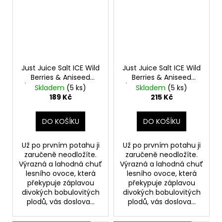
Just Juice Salt ICE Wild
Just Juice Salt ICE Wild
Berries & Aniseed
Berries & Aniseed
(Ledové lesní ovoce s
(Ledové lesní ovoce s
Skladem
(5 ks)
Skladem
(5 ks)
anýzem) 10ml 20mg
anýzem) 10ml 11mg
189 Kč
215 Kč
DO KOŠÍKU
DO KOŠÍKU
Už po prvním potahu ji
Už po prvním potahu ji
zaručeně neodložíte.
zaručeně neodložíte.
Výrazná a lahodná chuť
Výrazná a lahodná chuť
lesního ovoce, která
lesního ovoce, která
překypuje záplavou
překypuje záplavou
divokých bobulovitých
divokých bobulovitých
plodů, vás doslova...
plodů, vás doslova...