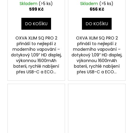
1600mAh Black
1600mAh Black Carbon
Skladem
(>5 ks)
Skladem
(>5 ks)
Leather
599 Kč
656 Kč
DO KOŠÍKU
DO KOŠÍKU
OXVA XLIM SQ PRO 2
OXVA XLIM SQ PRO 2
přináší to nejlepší z
přináší to nejlepší z
moderního vapování –
moderního vapování –
dotykový 1,09” HD displej,
dotykový 1,09” HD displej,
výkonnou 1600mAh
výkonnou 1600mAh
baterii, rychlé nabíjení
baterii, rychlé nabíjení
přes USB-C a ECO...
přes USB-C a ECO...