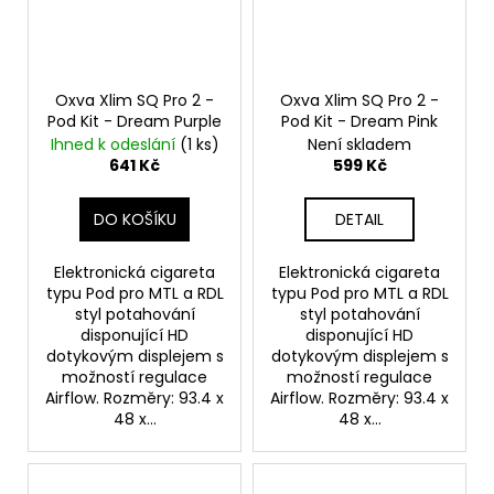
Oxva Xlim SQ Pro 2 -
Oxva Xlim SQ Pro 2 -
Pod Kit - Dream Purple
Pod Kit - Dream Pink
Ihned k odeslání
(1 ks)
Není skladem
641 Kč
599 Kč
DO KOŠÍKU
DETAIL
Elektronická cigareta
Elektronická cigareta
typu Pod pro MTL a RDL
typu Pod pro MTL a RDL
styl potahování
styl potahování
disponující HD
disponující HD
dotykovým displejem s
dotykovým displejem s
možností regulace
možností regulace
Airflow. Rozměry: 93.4 x
Airflow. Rozměry: 93.4 x
48 x...
48 x...