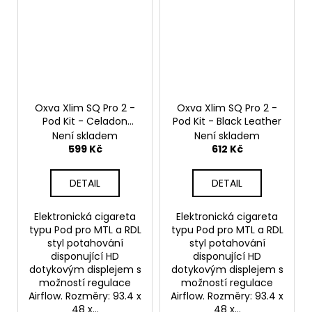
Oxva Xlim SQ Pro 2 -
Oxva Xlim SQ Pro 2 -
Pod Kit - Celadon
Pod Kit - Black Leather
Marble
Není skladem
Není skladem
599 Kč
612 Kč
DETAIL
DETAIL
Elektronická cigareta
Elektronická cigareta
typu Pod pro MTL a RDL
typu Pod pro MTL a RDL
styl potahování
styl potahování
disponující HD
disponující HD
dotykovým displejem s
dotykovým displejem s
možností regulace
možností regulace
Airflow. Rozměry: 93.4 x
Airflow. Rozměry: 93.4 x
48 x...
48 x...