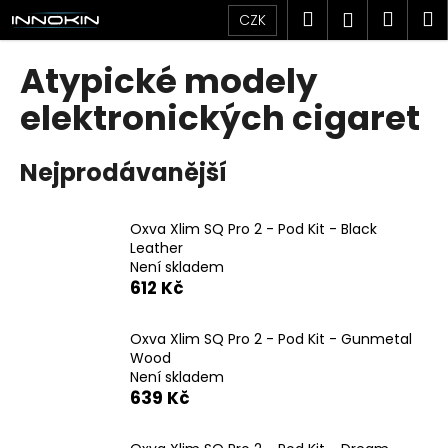
K
Přejít
Hledat
Náku
M
Přihlášen
CZK
na
o
obsah
Zpět
Zpět
košík
š
Atypické modely
í
C
elektronických cigaret
k
o
p
Nejprodávanější
o
t
Oxva Xlim SQ Pro 2 - Pod Kit - Black
ř
Leather
e
Není skladem
b
612 Kč
u
j
Oxva Xlim SQ Pro 2 - Pod Kit - Gunmetal
Wood
e
Není skladem
t
639 Kč
e
n