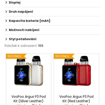
Displej
Druh napájení
Kapacita baterie [mAh]
Možnosti nabíjení
Styl potahování
Položek k zobrazení:
155
V
NOVINKA
NOVINKA
ý
p
i
s
p
r
o
VooPoo Argus P3 Pod
VooPoo Argus P3 Pod
Kit (Silver Leather)
Kit (Red Leather)
d