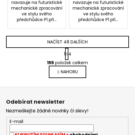
navazuje na futuristické
navazuje na futuristické
mechanické zpracování
mechanické zpracování
ve stylu svého
ve stylu svého
předchůdce P1 při...
předchůdce P1 při...
NAČÍST 48 DALŠÍCH
S
1
4
t
O
r
155
položek celkem
v
á
NAHORU
l
n
k
á
o
d
Z
v
a
á
á
c
Odebírat newsletter
n
p
í
í
Nezmeškejte žádné novinky či slevy!
p
a
r
t
E-mail
v
í
k
KLIKNUTÍM SOUHLASÍM s
obchodními