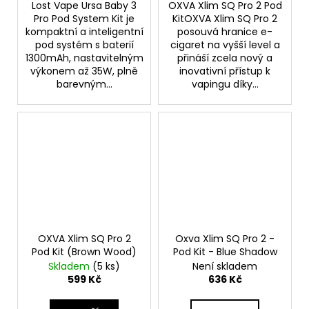
Lost Vape Ursa Baby 3
OXVA Xlim SQ Pro 2 Pod
Pro Pod System Kit je
KitOXVA Xlim SQ Pro 2
kompaktní a inteligentní
posouvá hranice e-
pod systém s baterií
cigaret na vyšší level a
1300mAh, nastavitelným
přináší zcela nový a
výkonem až 35W, plně
inovativní přístup k
barevným...
vapingu díky...
OXVA Xlim SQ Pro 2
Oxva Xlim SQ Pro 2 -
Pod Kit (Brown Wood)
Pod Kit - Blue Shadow
Skladem
(5 ks)
Není skladem
599 Kč
636 Kč