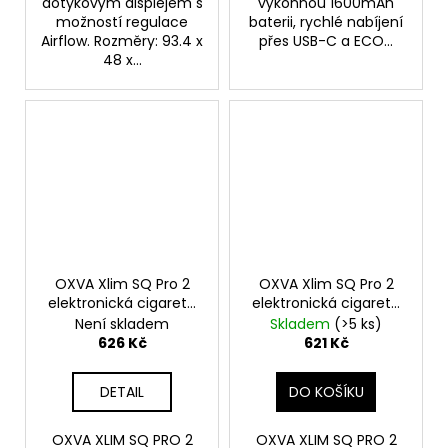
dotykovým displejem s
výkonnou 1600mAh
možností regulace
baterii, rychlé nabíjení
Airflow. Rozměry: 93.4 x
přes USB-C a ECO...
48 x...
OXVA Xlim SQ Pro 2
OXVA Xlim SQ Pro 2
elektronická cigareta
elektronická cigareta
1600mAh Dream Pink
1600mAh Dream
Není skladem
Skladem
(>5 ks)
Purple
626 Kč
621 Kč
DETAIL
DO KOŠÍKU
OXVA XLIM SQ PRO 2
OXVA XLIM SQ PRO 2