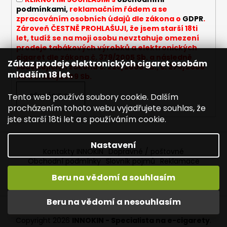
y
podmínkami,
reklamačním řádem a se
v
zpracováním osobních údajů dle zákona o
GDPR
.
ý
Zároveň ČESTNĚ PROHLAŠUJI, že jsem starší 18ti
let, tudíž se na moji osobu nevztahuje omezení
p
prodeje tabákových výrobků a elektronických
i
cigaret dle zákona č. 379/2005 Sb. a následně
s
Zákaz prodeje elektronických cigaret osobám
souvisejících zákonů č. 225/2006 Sb., č. 274/2008
u
mladším 18 let.
Sb a č. 305/2009 Sb.
Tento web používá soubory cookie. Dalším
PŘIHLÁSIT SE
procházením tohoto webu vyjadřujete souhlas, že
jste starší 18ti let a s používáním cookie.
Nastavení
Kontakty INNOKIN
Dopravné / poštovné
Obchodní podmínky
Slovník pojmů
Reklamace
Mapa serveru
Napište nám
Beru na vědomí a souhlasím
Vítejte ve světě INNOKIN. Nabízíme Vám to nejlepší ze světa
vapingu. DORUČENÍ ZDARMA nad 1000,- kč / 50 EURO!
Beru na vědomí a nesouhlasím
Vytvořil Shoptet
DÁREKZDARMA nad 1500,- kč.
Copyright 2026
INNOKIN - Specialista na e-cigarety
.