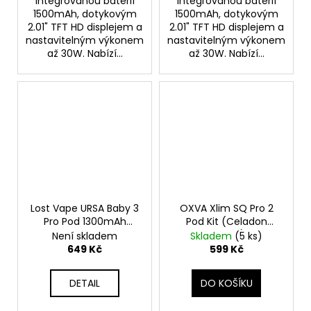
integrovanou baterií
integrovanou baterií
1500mAh, dotykovým
1500mAh, dotykovým
2.01" TFT HD displejem a
2.01" TFT HD displejem a
nastavitelným výkonem
nastavitelným výkonem
až 30W. Nabízí...
až 30W. Nabízí...
Lost Vape URSA Baby 3
OXVA Xlim SQ Pro 2
Pro Pod 1300mAh
Pod Kit (Celadon
Espresso Leather
Marble)
Není skladem
Skladem
(5 ks)
649 Kč
599 Kč
DETAIL
DO KOŠÍKU