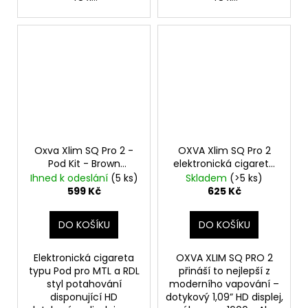
Oxva Xlim SQ Pro 2 -
OXVA Xlim SQ Pro 2
Pod Kit - Brown
elektronická cigareta
Leather
1600mAh Frost Marble
Ihned k odeslání
(5 ks)
Skladem
(>5 ks)
599 Kč
625 Kč
DO KOŠÍKU
DO KOŠÍKU
Elektronická cigareta
OXVA XLIM SQ PRO 2
typu Pod pro MTL a RDL
přináší to nejlepší z
styl potahování
moderního vapování –
disponující HD
dotykový 1,09” HD displej,