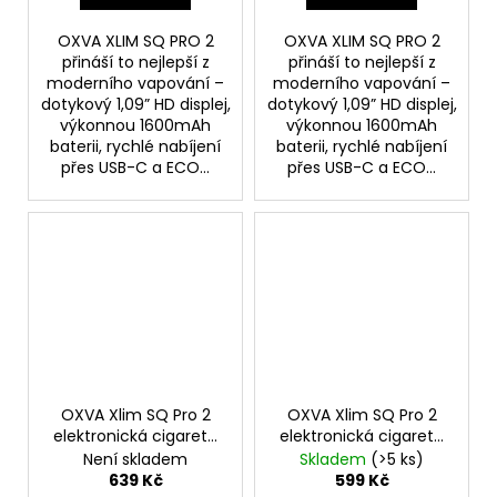
OXVA XLIM SQ PRO 2
OXVA XLIM SQ PRO 2
přináší to nejlepší z
přináší to nejlepší z
moderního vapování –
moderního vapování –
dotykový 1,09” HD displej,
dotykový 1,09” HD displej,
výkonnou 1600mAh
výkonnou 1600mAh
baterii, rychlé nabíjení
baterii, rychlé nabíjení
přes USB-C a ECO...
přes USB-C a ECO...
OXVA Xlim SQ Pro 2
OXVA Xlim SQ Pro 2
elektronická cigareta
elektronická cigareta
1600mAh Blue Shadow
1600mAh Brown
Není skladem
Skladem
(>5 ks)
Leather
639 Kč
599 Kč