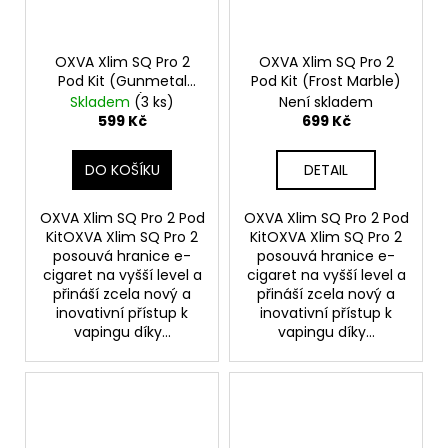
OXVA Xlim SQ Pro 2
OXVA Xlim SQ Pro 2
Pod Kit (Gunmetal
Pod Kit (Frost Marble)
Wood)
Skladem
(3 ks)
Není skladem
599 Kč
699 Kč
DO KOŠÍKU
DETAIL
OXVA Xlim SQ Pro 2 Pod
OXVA Xlim SQ Pro 2 Pod
KitOXVA Xlim SQ Pro 2
KitOXVA Xlim SQ Pro 2
posouvá hranice e-
posouvá hranice e-
cigaret na vyšší level a
cigaret na vyšší level a
přináší zcela nový a
přináší zcela nový a
inovativní přístup k
inovativní přístup k
vapingu díky...
vapingu díky...