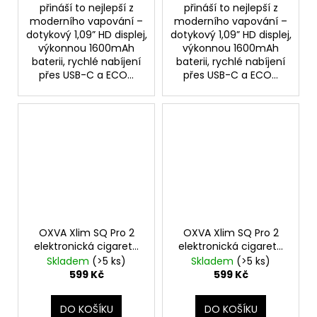
přináší to nejlepší z
přináší to nejlepší z
moderního vapování –
moderního vapování –
dotykový 1,09” HD displej,
dotykový 1,09” HD displej,
výkonnou 1600mAh
výkonnou 1600mAh
baterii, rychlé nabíjení
baterii, rychlé nabíjení
přes USB-C a ECO...
přes USB-C a ECO...
OXVA Xlim SQ Pro 2
OXVA Xlim SQ Pro 2
elektronická cigareta
elektronická cigareta
1600mAh Celadon
1600mAh Brown Wood
Skladem
(>5 ks)
Skladem
(>5 ks)
Marble
599 Kč
599 Kč
DO KOŠÍKU
DO KOŠÍKU