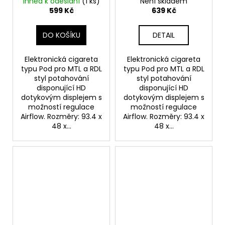
Ihned k odeslání
(1 ks)
Není skladem
599 Kč
639 Kč
DO KOŠÍKU
DETAIL
Elektronická cigareta
Elektronická cigareta
typu Pod pro MTL a RDL
typu Pod pro MTL a RDL
styl potahování
styl potahování
disponující HD
disponující HD
dotykovým displejem s
dotykovým displejem s
možností regulace
možností regulace
Airflow. Rozměry: 93.4 x
Airflow. Rozměry: 93.4 x
48 x...
48 x...