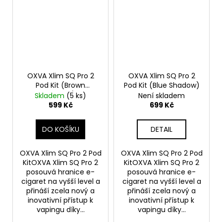
OXVA Xlim SQ Pro 2
OXVA Xlim SQ Pro 2
Pod Kit (Brown
Pod Kit (Blue Shadow)
Leather)
Skladem
(5 ks)
Není skladem
599 Kč
699 Kč
DO KOŠÍKU
DETAIL
OXVA Xlim SQ Pro 2 Pod
OXVA Xlim SQ Pro 2 Pod
KitOXVA Xlim SQ Pro 2
KitOXVA Xlim SQ Pro 2
posouvá hranice e-
posouvá hranice e-
cigaret na vyšší level a
cigaret na vyšší level a
přináší zcela nový a
přináší zcela nový a
inovativní přístup k
inovativní přístup k
vapingu díky...
vapingu díky...