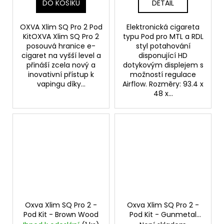
DO KOŠÍKU
DETAIL
OXVA Xlim SQ Pro 2 Pod
Elektronická cigareta
KitOXVA Xlim SQ Pro 2
typu Pod pro MTL a RDL
posouvá hranice e-
styl potahování
cigaret na vyšší level a
disponující HD
přináší zcela nový a
dotykovým displejem s
inovativní přístup k
možností regulace
vapingu díky...
Airflow. Rozměry: 93.4 x
48 x...
Oxva Xlim SQ Pro 2 -
Oxva Xlim SQ Pro 2 -
Pod Kit - Brown Wood
Pod Kit - Gunmetal
Wood