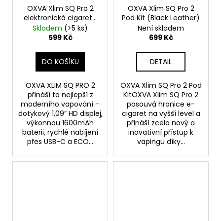
OXVA Xlim SQ Pro 2
OXVA Xlim SQ Pro 2
elektronická cigareta
Pod Kit (Black Leather)
1600mAh Gunmetal
Skladem
(>5 ks)
Není skladem
Wood
599 Kč
699 Kč
DO KOŠÍKU
DETAIL
OXVA XLIM SQ PRO 2
OXVA Xlim SQ Pro 2 Pod
přináší to nejlepší z
KitOXVA Xlim SQ Pro 2
moderního vapování –
posouvá hranice e-
dotykový 1,09” HD displej,
cigaret na vyšší level a
výkonnou 1600mAh
přináší zcela nový a
baterii, rychlé nabíjení
inovativní přístup k
přes USB-C a ECO...
vapingu díky...