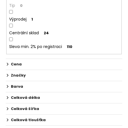
č
ů
Tip
0
u
j
e
Výprodej
1
m
e
Centrální sklad
24
Sleva min. 2% po registraci
110
ELF
BAR
600
-
Cena
20MG
-
Značky
PINEAPPLE
PEACH
Barva
MANGO
(ANANAS
S
Celková délka
BROSKVÍ
A
Celková šířka
MANGEM)
139
Celková tloušťka
Kč