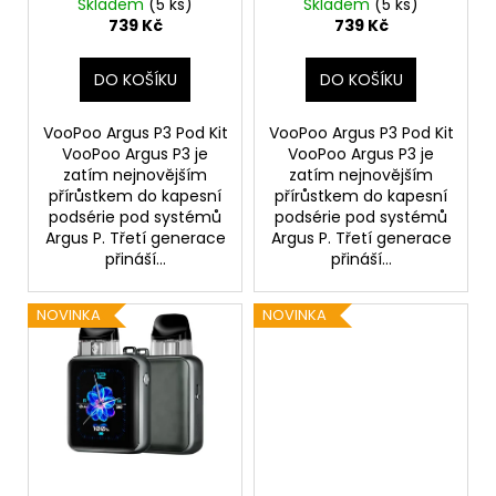
Skladem
(5 ks)
Skladem
(5 ks)
u
739 Kč
739 Kč
k
t
DO KOŠÍKU
DO KOŠÍKU
ů
VooPoo Argus P3 Pod Kit
VooPoo Argus P3 Pod Kit
VooPoo Argus P3 je
VooPoo Argus P3 je
zatím nejnovějším
zatím nejnovějším
přírůstkem do kapesní
přírůstkem do kapesní
podsérie pod systémů
podsérie pod systémů
Argus P. Třetí generace
Argus P. Třetí generace
přináší...
přináší...
NOVINKA
NOVINKA