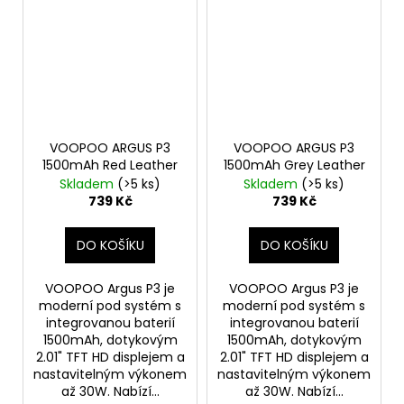
VOOPOO ARGUS P3
VOOPOO ARGUS P3
1500mAh Red Leather
1500mAh Grey Leather
Skladem
(>5 ks)
Skladem
(>5 ks)
739 Kč
739 Kč
DO KOŠÍKU
DO KOŠÍKU
VOOPOO Argus P3 je
VOOPOO Argus P3 je
moderní pod systém s
moderní pod systém s
integrovanou baterií
integrovanou baterií
1500mAh, dotykovým
1500mAh, dotykovým
2.01" TFT HD displejem a
2.01" TFT HD displejem a
nastavitelným výkonem
nastavitelným výkonem
až 30W. Nabízí...
až 30W. Nabízí...