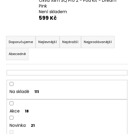
Oxva Xlim SQ Pro 2 - Pod Kit - Dream
a
Pink
Není skladem
j
599 Kč
í
t
Ř
?
a
Doporučujeme
Nejlevnější
Nejdražší
Nejprodávanější
z
Abecedně
e
n
HLEDAT
í
p
r
Na skladě
111
D
o
o
d
p
Akce
u
18
o
k
r
Novinka
21
t
u