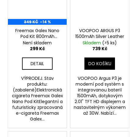
349 KČ
–14 %
Freemax Galex Nano
VOOPOO ARGUS P3
Pod Kit 800mAh
1500mAh Silver Leather
Gunmetal - VÝPRODEJ
Není skladem
Skladem
(>5 ks)
299 Kč
739 Kč
DETAIL
DO KOŠÍKU
VÝPRODEJ. Stav
VOOPOO Argus P3 je
produktu:
moderní pod systém s
(zabalené)Elektronická
integrovanou baterií
cigareta Freemax Galex
1500mAh, dotykovým
Nano Pod KitElegantní a
2.01" TFT HD displejem a
futuristicky zpracovaná
nastavitelným výkonem
e-cigareta Freemax
až 30W. Nabízí...
Galex...