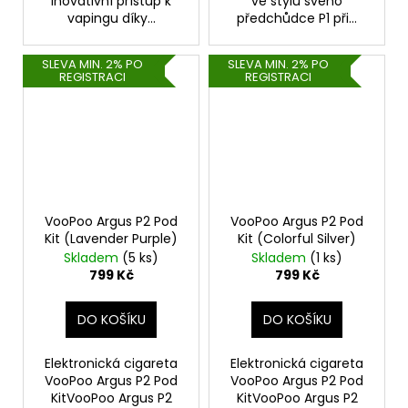
inovativní přístup k
ve stylu svého
vapingu díky...
předchůdce P1 při...
SLEVA MIN. 2% PO
SLEVA MIN. 2% PO
REGISTRACI
REGISTRACI
VooPoo Argus P2 Pod
VooPoo Argus P2 Pod
Kit (Lavender Purple)
Kit (Colorful Silver)
Skladem
(5 ks)
Skladem
(1 ks)
799 Kč
799 Kč
DO KOŠÍKU
DO KOŠÍKU
Elektronická cigareta
Elektronická cigareta
VooPoo Argus P2 Pod
VooPoo Argus P2 Pod
KitVooPoo Argus P2
KitVooPoo Argus P2