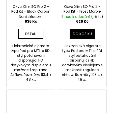
Oxva Xlim SQ Pro 2 -
Oxva Xlim SQ Pro 2 -
Pod Kit - Black Carbon
Pod Kit - Frost Marble
Není skladem
Ihned k odeslání
(>5 ks)
636 Kč
625 Kč
DETAIL
DO KOŠÍKU
Elektronická cigareta
Elektronická cigareta
typu Pod pro MTL a RDL
typu Pod pro MTL a RDL
styl potahování
styl potahování
disponující HD
disponující HD
dotykovým displejem s
dotykovým displejem s
možností regulace
možností regulace
Airflow. Rozměry: 93.4 x
Airflow. Rozměry: 93.4 x
48 x...
48 x...