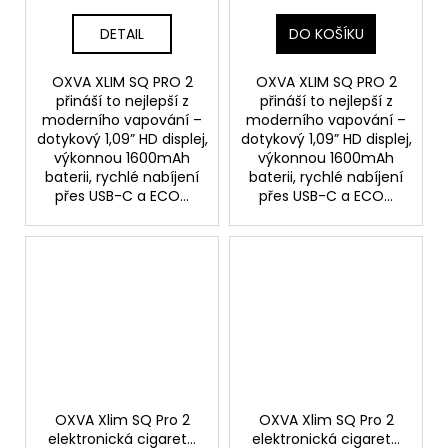
DETAIL
DO KOŠÍKU
OXVA XLIM SQ PRO 2
OXVA XLIM SQ PRO 2
přináší to nejlepší z
přináší to nejlepší z
moderního vapování –
moderního vapování –
dotykový 1,09” HD displej,
dotykový 1,09” HD displej,
výkonnou 1600mAh
výkonnou 1600mAh
baterii, rychlé nabíjení
baterii, rychlé nabíjení
přes USB-C a ECO...
přes USB-C a ECO...
OXVA Xlim SQ Pro 2
OXVA Xlim SQ Pro 2
elektronická cigareta
elektronická cigareta