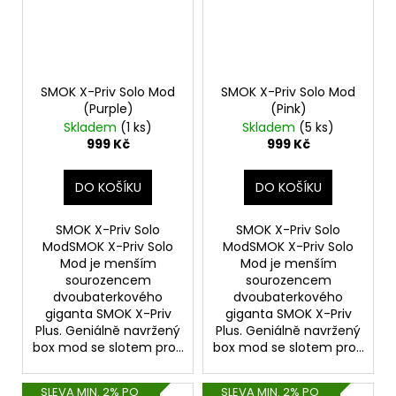
SMOK X-Priv Solo Mod
SMOK X-Priv Solo Mod
(Purple)
(Pink)
Skladem
(1 ks)
Skladem
(5 ks)
999 Kč
999 Kč
DO KOŠÍKU
DO KOŠÍKU
SMOK X-Priv Solo
SMOK X-Priv Solo
ModSMOK X-Priv Solo
ModSMOK X-Priv Solo
Mod je menším
Mod je menším
sourozencem
sourozencem
dvoubaterkového
dvoubaterkového
giganta SMOK X-Priv
giganta SMOK X-Priv
Plus. Geniálně navržený
Plus. Geniálně navržený
box mod se slotem pro...
box mod se slotem pro...
SLEVA MIN. 2% PO
SLEVA MIN. 2% PO