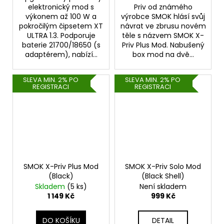
elektronický mod s
Priv od známého
výkonem až 100 W a
výrobce SMOK hlásí svůj
pokročilým čipsetem XT
návrat ve zbrusu novém
ULTRA 1.3. Podporuje
těle s názvem SMOK X-
baterie 21700/18650 (s
Priv Plus Mod. Nabušený
adaptérem), nabízí...
box mod na dvě...
SLEVA MIN. 2% PO
SLEVA MIN. 2% PO
REGISTRACI
REGISTRACI
SMOK X-Priv Plus Mod
SMOK X-Priv Solo Mod
(Black)
(Black Shell)
Skladem
(5 ks)
Není skladem
1 149 Kč
999 Kč
DO KOŠÍKU
DETAIL