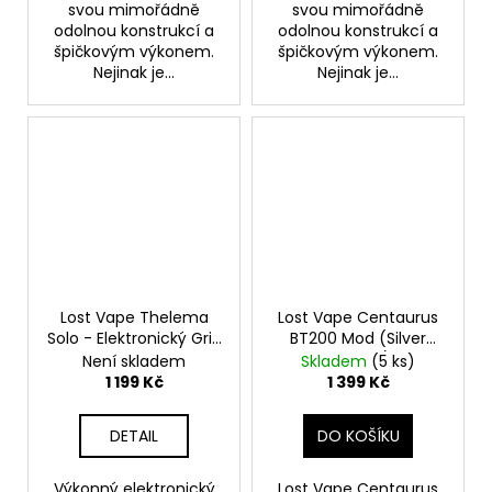
svou mimořádně
svou mimořádně
odolnou konstrukcí a
odolnou konstrukcí a
špičkovým výkonem.
špičkovým výkonem.
Nejinak je...
Nejinak je...
Lost Vape Thelema
Lost Vape Centaurus
Solo - Elektronický Grip
BT200 Mod (Silver
- 100W - Black Classic
Carbon)
Není skladem
Skladem
(5 ks)
Black
1 199 Kč
1 399 Kč
DETAIL
DO KOŠÍKU
Výkonný elektronický
Lost Vape Centaurus