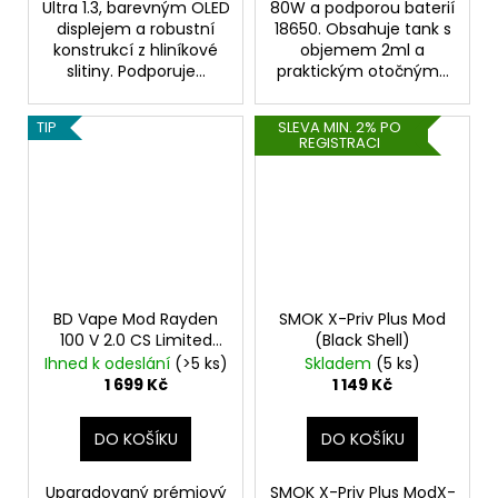
Ultra 1.3, barevným OLED
80W a podporou baterií
displejem a robustní
18650. Obsahuje tank s
konstrukcí z hliníkové
objemem 2ml a
slitiny. Podporuje...
praktickým otočným...
TIP
SLEVA MIN. 2% PO
REGISTRACI
BD Vape Mod Rayden
SMOK X-Priv Plus Mod
100 V 2.0 CS Limited
(Black Shell)
Edition
100W
Ihned k odeslání
(>5 ks)
Skladem
(5 ks)
1 699 Kč
1 149 Kč
DO KOŠÍKU
DO KOŠÍKU
Upgradovaný prémiový
SMOK X-Priv Plus ModX-