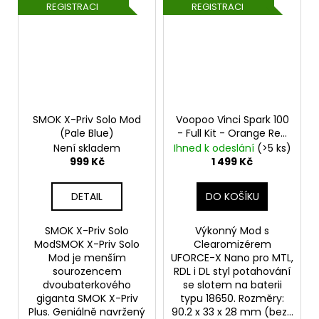
REGISTRACI
REGISTRACI
SMOK X-Priv Solo Mod
Voopoo Vinci Spark 100
(Pale Blue)
- Full Kit - Orange Red
s UFORCE-X Tank
Není skladem
Ihned k odeslání
(>5 ks)
999 Kč
1 499 Kč
DETAIL
DO KOŠÍKU
SMOK X-Priv Solo
Výkonný Mod s
ModSMOK X-Priv Solo
Clearomizérem
Mod je menším
UFORCE-X Nano pro MTL,
sourozencem
RDL i DL styl potahování
dvoubaterkového
se slotem na baterii
giganta SMOK X-Priv
typu 18650. Rozměry:
Plus. Geniálně navržený
90.2 x 33 x 28 mm (bez...