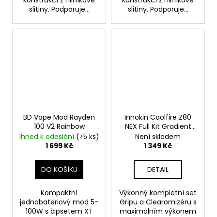
slitiny. Podporuje...
slitiny. Podporuje...
BD Vape Mod Rayden
Innokin Coolfire Z80
100 V2 Rainbow
NEX Full Kit Gradient
Blue
Ihned k odeslání
(>5 ks)
Není skladem
1 699 Kč
1 349 Kč
DO KOŠÍKU
DETAIL
Kompaktní
Výkonný kompletní set
jednobateriový mod 5-
Gripu a Clearomizéru s
100W s čipsetem XT
maximálním výkonem