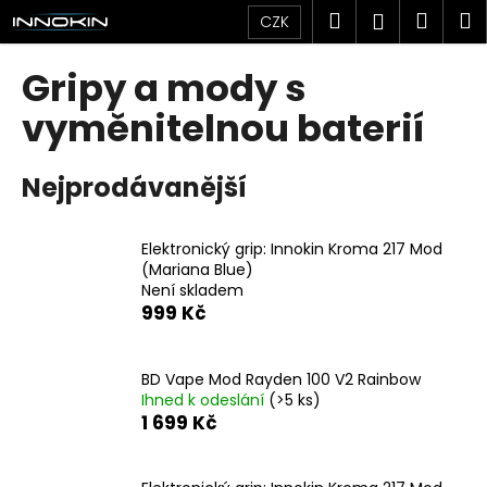
K
Přejít
Hledat
Náku
M
Přihlášen
CZK
na
o
obsah
Zpět
Zpět
košík
š
Gripy a mody s
í
C
vyměnitelnou baterií
k
o
p
Nejprodávanější
o
t
Elektronický grip: Innokin Kroma 217 Mod
ř
(Mariana Blue)
e
Není skladem
b
999 Kč
u
j
BD Vape Mod Rayden 100 V2 Rainbow
e
Ihned k odeslání
(>5 ks)
1 699 Kč
t
e
n