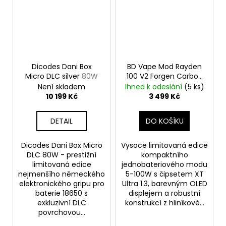
Dicodes Dani Box
BD Vape Mod Rayden
Micro DLC silver
80W
100 V2 Forgen Carbon
Fiber
Není skladem
Ihned k odeslání
(5 ks)
10 199 Kč
3 499 Kč
DETAIL
DO KOŠÍKU
Dicodes Dani Box Micro
Vysoce limitovaná edice
DLC 80W - prestižní
kompaktního
limitovaná edice
jednobateriového modu
nejmenšího německého
5-100W s čipsetem XT
elektronického gripu pro
Ultra 1.3, barevným OLED
baterie 18650 s
displejem a robustní
exkluzivní DLC
konstrukcí z hliníkové...
povrchovou...