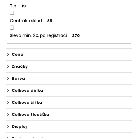
č
ů
Tip
19
u
j
e
Centrální sklad
85
m
e
Sleva min. 2% po registraci
270
ELF
Cena
BAR
600
Značky
-
20MG
Barva
-
WATERMELON
(VODNÍ
Celková délka
MELOUN)
Celková šířka
195
Kč
Celková tloušťka
Displej