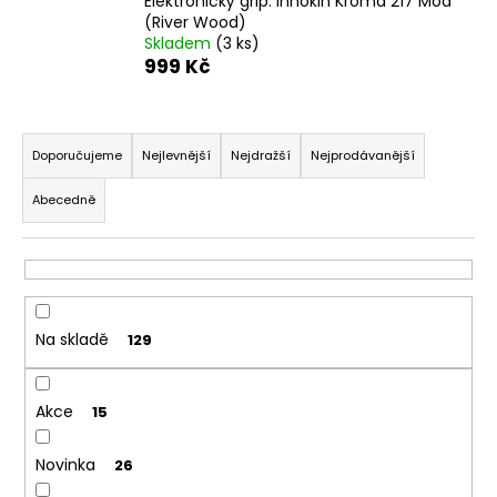
Elektronický grip: Innokin Kroma 217 Mod
a
(River Wood)
Skladem
(3 ks)
j
999 Kč
í
t
Ř
?
a
Doporučujeme
Nejlevnější
Nejdražší
Nejprodávanější
z
Abecedně
e
n
HLEDAT
í
p
r
Na skladě
129
D
o
o
d
p
Akce
u
15
o
k
r
Novinka
26
t
u