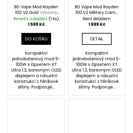
BD Vape Mod Rayden
BD Vape Mod Rayden
100 V2 Gold
Výkonný
100 V2 Military Camo
značkový elektronický
Výkonný značkový
Ihned k odeslání
(1 ks)
Není skladem
Grip
elektronický Grip
1 599 Kč
1 699 Kč
DO KOŠÍKU
DETAIL
Kompaktní
Kompaktní
jednobateriový mod 5-
jednobateriový mod 5-
100W s čipsetem XT
100W s čipsetem XT
Ultra 1.3, barevným OLED
Ultra 1.3, barevným OLED
displejem a robustní
displejem a robustní
konstrukcí z hliníkové
konstrukcí z hliníkové
slitiny. Podporuje...
slitiny. Podporuje...