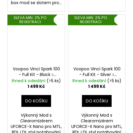
box mod se slotem pro...
SLEVA MIN. 2% PO
SLEVA MIN. 2% PO
REGISTRACI
REGISTRACI
Voopoo Vinci Spark 100
Voopoo Vinci Spark 100
- Full Kit - Black
s
- Full Kit - Silver
s
UFORCE-X Tank
UFORCE-X Tank
Ihned k odeslání
(>5 ks)
Ihned k odeslání
(>5 ks)
1 499 Kč
1 499 Kč
DO KOŠÍKU
DO KOŠÍKU
Výkonný Mod s
Výkonný Mod s
Clearomizérem
Clearomizérem
UFORCE-X Nano pro MTL,
UFORCE-X Nano pro MTL,
RDL i DL styl potahování
RDL i DL styl potahování