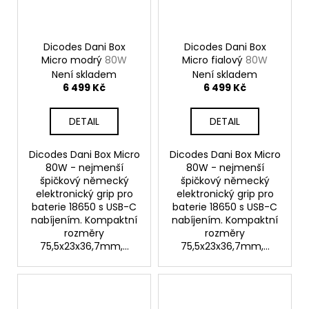
Dicodes Dani Box
Dicodes Dani Box
Micro modrý
80W
Micro fialový
80W
Není skladem
Není skladem
6 499 Kč
6 499 Kč
DETAIL
DETAIL
Dicodes Dani Box Micro
Dicodes Dani Box Micro
80W - nejmenší
80W - nejmenší
špičkový německý
špičkový německý
elektronický grip pro
elektronický grip pro
baterie 18650 s USB-C
baterie 18650 s USB-C
nabíjením. Kompaktní
nabíjením. Kompaktní
rozměry
rozměry
75,5x23x36,7mm,...
75,5x23x36,7mm,...