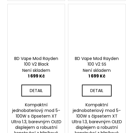
BD Vape Mod Rayden
BD Vape Mod Rayden
100 V2 Black
100 V2 SS
Není skladem
Není skladem
1 699 Kč
1 699 Kč
DETAIL
DETAIL
Kompaktní
Kompaktní
jednobateriový mod 5-
jednobateriový mod 5-
100W s čipsetem XT
100W s čipsetem XT
Ultra 1.3, barevným OLED
Ultra 1.3, barevným OLED
displejem a robustní
displejem a robustní
konstrukcí z hliníkové
konstrukcí z hliníkové