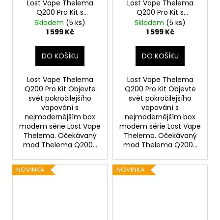
Lost Vape Thelema
Lost Vape Thelema
Q200 Pro Kit s
Q200 Pro Kit s
Centaurus Sub Ohm
Centaurus Sub Ohm
Skladem
(5 ks)
Skladem
(5 ks)
Tank V2 (Dark
Tank V2 (Armor
1 599 Kč
1 599 Kč
Guardian)
Knight)
DO KOŠÍKU
DO KOŠÍKU
Lost Vape Thelema
Lost Vape Thelema
Q200 Pro Kit Objevte
Q200 Pro Kit Objevte
svět pokročilejšího
svět pokročilejšího
vapování s
vapování s
nejmodernějším box
nejmodernějším box
modem série Lost Vape
modem série Lost Vape
Thelema. Očekávaný
Thelema. Očekávaný
mod Thelema Q200...
mod Thelema Q200...
NOVINKA
NOVINKA