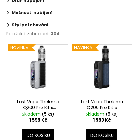
Druh napájení
Možnosti nabíjení
Styl potahování
Položek k zobrazení:
304
V
NOVINKA
NOVINKA
ý
p
i
s
p
r
o
Lost Vape Thelema
Lost Vape Thelema
Q200 Pro Kit s
Q200 Pro Kit s
d
Centaurus Sub Ohm
Centaurus Sub Ohm
Skladem
(5 ks)
Skladem
(5 ks)
u
Tank V2 (Shadow
Tank V2 (Midnight
1 599 Kč
1 599 Kč
Guardian)
Warrior)
k
t
DO KOŠÍKU
DO KOŠÍKU