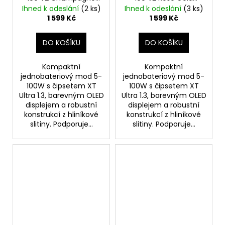
Gold
Výkonný
Výkonný značkový
Ihned k odeslání
(2 ks)
Ihned k odeslání
(3 ks)
značkový elektronický
elektronický Grip
1 599 Kč
1 599 Kč
Grip
DO KOŠÍKU
DO KOŠÍKU
Kompaktní
Kompaktní
jednobateriový mod 5-
jednobateriový mod 5-
100W s čipsetem XT
100W s čipsetem XT
Ultra 1.3, barevným OLED
Ultra 1.3, barevným OLED
displejem a robustní
displejem a robustní
konstrukcí z hliníkové
konstrukcí z hliníkové
slitiny. Podporuje...
slitiny. Podporuje...