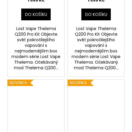
1 599 Kč
1 599 Kč
Nomad)
Defender)
DO KOŠÍKU
DO KOŠÍKU
Lost Vape Thelema
Lost Vape Thelema
Q200 Pro Kit Objevte
Q200 Pro Kit Objevte
svět pokročilejšího
svět pokročilejšího
vapování s
vapování s
nejmodernějším box
nejmodernějším box
modem série Lost Vape
modem série Lost Vape
Thelema. Očekávaný
Thelema. Očekávaný
mod Thelema Q200...
mod Thelema Q200...
NOVINKA
NOVINKA