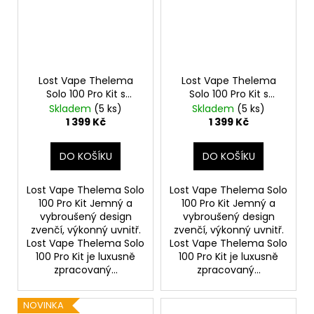
Lost Vape Thelema
Lost Vape Thelema
Solo 100 Pro Kit s
Solo 100 Pro Kit s
Centaurus Sub Ohm
Centaurus Sub Ohm
Skladem
(5 ks)
Skladem
(5 ks)
Tank V2 (Pink Python)
Tank V2 (Lotus Lilac)
1 399 Kč
1 399 Kč
DO KOŠÍKU
DO KOŠÍKU
Lost Vape Thelema Solo
Lost Vape Thelema Solo
100 Pro Kit Jemný a
100 Pro Kit Jemný a
vybroušený design
vybroušený design
zvenčí, výkonný uvnitř.
zvenčí, výkonný uvnitř.
Lost Vape Thelema Solo
Lost Vape Thelema Solo
100 Pro Kit je luxusně
100 Pro Kit je luxusně
zpracovaný...
zpracovaný...
NOVINKA