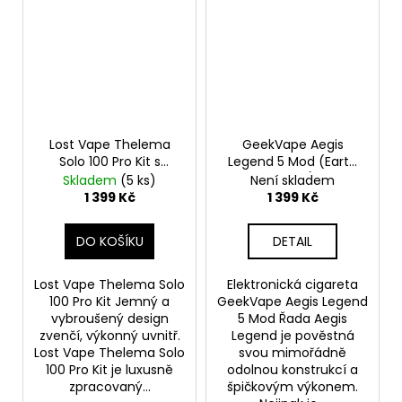
Lost Vape Thelema
GeekVape Aegis
Solo 100 Pro Kit s
Legend 5 Mod (Earth
Centaurus Sub Ohm
Brown)
Skladem
(5 ks)
Není skladem
Tank V2 (Carbon
1 399 Kč
1 399 Kč
Black)
DO KOŠÍKU
DETAIL
Lost Vape Thelema Solo
Elektronická cigareta
100 Pro Kit Jemný a
GeekVape Aegis Legend
vybroušený design
5 Mod Řada Aegis
zvenčí, výkonný uvnitř.
Legend je pověstná
Lost Vape Thelema Solo
svou mimořádně
100 Pro Kit je luxusně
odolnou konstrukcí a
zpracovaný...
špičkovým výkonem.