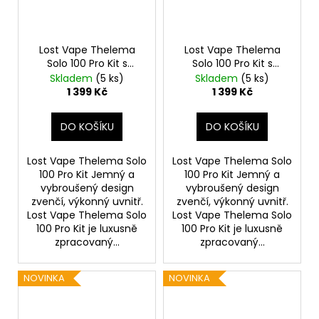
Lost Vape Thelema
Lost Vape Thelema
Solo 100 Pro Kit s
Solo 100 Pro Kit s
Centaurus Sub Ohm
Centaurus Sub Ohm
Skladem
(5 ks)
Skladem
(5 ks)
Tank V2 (Wavy Silver)
Tank V2 (Wavy Gold)
1 399 Kč
1 399 Kč
DO KOŠÍKU
DO KOŠÍKU
Lost Vape Thelema Solo
Lost Vape Thelema Solo
100 Pro Kit Jemný a
100 Pro Kit Jemný a
vybroušený design
vybroušený design
zvenčí, výkonný uvnitř.
zvenčí, výkonný uvnitř.
Lost Vape Thelema Solo
Lost Vape Thelema Solo
100 Pro Kit je luxusně
100 Pro Kit je luxusně
zpracovaný...
zpracovaný...
NOVINKA
NOVINKA