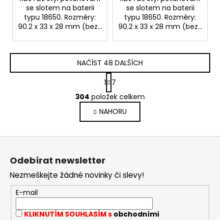
se slotem na baterii
se slotem na baterii
typu 18650. Rozměry:
typu 18650. Rozměry:
90.2 x 33 x 28 mm (bez...
90.2 x 33 x 28 mm (bez...
NAČÍST 48 DALŠÍCH
S
1
7
t
O
r
304
položek celkem
v
á
NAHORU
l
n
k
á
o
d
Z
v
a
á
á
c
Odebírat newsletter
n
p
í
í
Nezmeškejte žádné novinky či slevy!
p
a
r
t
E-mail
v
í
k
KLIKNUTÍM SOUHLASÍM s
obchodními