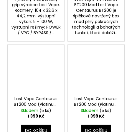
grip výrobce Lost Vape.
BT200 Mod Lost Vape
Rozměry: 104 x 32,6 x
Centaurus BT200 je
44,2 mm, výstupní
špičkově navržený box
výkon: 5 - 100 W,
mod plný pokročilých
výstupní režimy: POWER
technologií a bohatých
/ VPC / BYPASS /...
funkcí, které dokáží...
Lost Vape Centaurus
Lost Vape Centaurus
BT200 Mod (Platinum
BT200 Mod (Platinum
Ridge)
Crest)
Skladem
(5 ks)
Skladem
(5 ks)
1 399 Kč
1 399 Kč
DO KOŠÍKU
DO KOŠÍKU