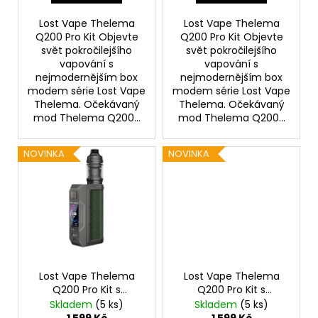
ů
Lost Vape Thelema
Lost Vape Thelema
Q200 Pro Kit Objevte
Q200 Pro Kit Objevte
svět pokročilejšího
svět pokročilejšího
vapování s
vapování s
nejmodernějším box
nejmodernějším box
modem série Lost Vape
modem série Lost Vape
Thelema. Očekávaný
Thelema. Očekávaný
mod Thelema Q200...
mod Thelema Q200...
NOVINKA
NOVINKA
Lost Vape Thelema
Lost Vape Thelema
Q200 Pro Kit s
Q200 Pro Kit s
Centaurus Sub Ohm
Centaurus Sub Ohm
Skladem
(5 ks)
Skladem
(5 ks)
Tank V2 (Jungle
Tank V2 (Desert