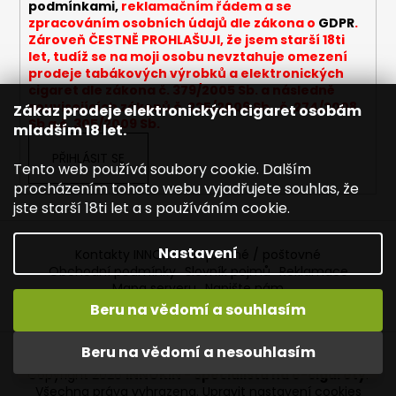
y
podmínkami,
reklamačním řádem a se
v
zpracováním osobních údajů dle zákona o
GDPR
.
ý
Zároveň ČESTNĚ PROHLAŠUJI, že jsem starší 18ti
let, tudíž se na moji osobu nevztahuje omezení
p
prodeje tabákových výrobků a elektronických
i
cigaret dle zákona č. 379/2005 Sb. a následně
s
souvisejících zákonů č. 225/2006 Sb., č. 274/2008
Zákaz prodeje elektronických cigaret osobám
u
Sb a č. 305/2009 Sb.
mladším 18 let.
PŘIHLÁSIT SE
Tento web používá soubory cookie. Dalším
procházením tohoto webu vyjadřujete souhlas, že
jste starší 18ti let a s používáním cookie.
Nastavení
Kontakty INNOKIN
Dopravné / poštovné
Obchodní podmínky
Slovník pojmů
Reklamace
Mapa serveru
Napište nám
Beru na vědomí a souhlasím
Vítejte ve světě INNOKIN. Nabízíme Vám to nejlepší ze světa
Vytvořil Shoptet
vapingu. DORUČENÍ ZDARMA nad 1000,- kč / 50 EURO!
Beru na vědomí a nesouhlasím
DÁREKZDARMA nad 1500,- kč.
Copyright 2026
INNOKIN - Specialista na e-cigarety
.
Všechna práva vyhrazena.
Upravit nastavení cookies