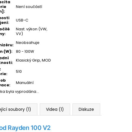
acita
rie
Není součástí
h]
:
osti
USB-C
jení
:
očilé
Nast. výkon (VW,
my
:
VV)
Neobsahuje
izéru
:
n (W)
:
80 - 100W
adní
Klasický Grip, MOD
tnosti
:
t
510
rie
:
sob
Manuální
vace
:
žka byla vyprodána…
jící soubory (1)
Videa (1)
Diskuze
od Rayden 100 V2