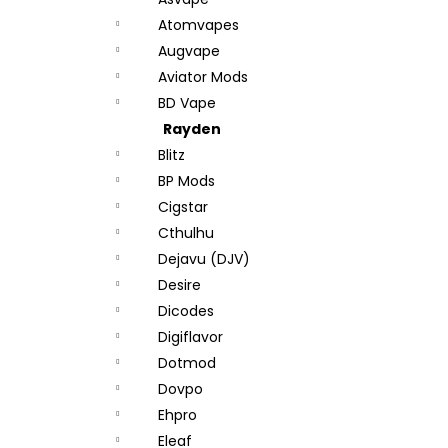
DEKANG DESERT SHIP 10ML 11MG
l
Atomvapes
154 Kč
Původně:
195 Kč
Augvape
Aviator Mods
BD Vape
Rayden
Blitz
BP Mods
Cigstar
Cthulhu
Dejavu (DJV)
Desire
Dicodes
Digiflavor
Dotmod
Dovpo
Ehpro
Eleaf