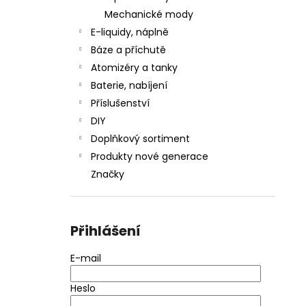
Mechanické mody
E-liquidy, náplně
Báze a příchutě
Atomizéry a tanky
Baterie, nabíjení
Příslušenství
DIY
Doplňkový sortiment
Produkty nové generace
Značky
Přihlášení
E-mail
Heslo