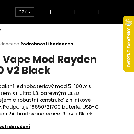
Hledat
Přihlášení
Nákupní
Obchodní podmínky
Věrnostní program
CZK
k
košík
rné
odnoceno
Podrobnosti hodnocení
cení
 Vape Mod Rayden
ktu
0 V2 Black
ček.
aktní jednobateriový mod 5-100W s
tem XT Ultra 1.3, barevným OLED
ejem a robustní konstrukcí z hliníkové
ny. Podporuje 18650/21700
baterie
, USB-C
ení 2A. Limitovaná edice. Barva: Black
Následující
sti doručení