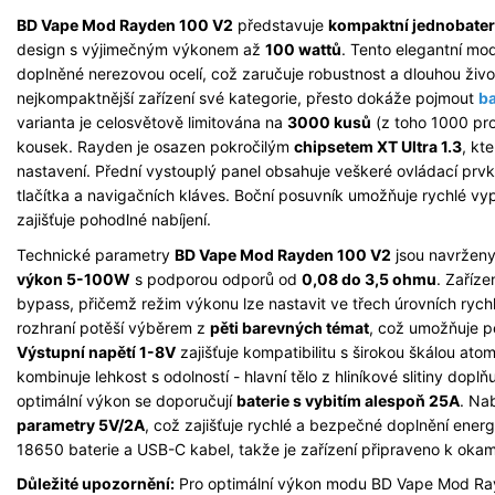
BD Vape Mod Rayden 100 V2
představuje
kompaktní jednobateri
design s výjimečným výkonem až
100 wattů
. Tento elegantní mo
doplněné nerezovou ocelí, což zaručuje robustnost a dlouhou ži
nejkompaktnější zařízení své kategorie, přesto dokáže pojmout
ba
varianta je celosvětově limitována na
3000 kusů
(z toho 1000 pro 
kousek. Rayden je osazen pokročilým
chipsetem XT Ultra 1.3
, kt
nastavení. Přední vystouplý panel obsahuje veškeré ovládací prv
tlačítka a navigačních kláves. Boční posuvník umožňuje rychlé vyp
zajišťuje pohodlné nabíjení.
Technické parametry
BD Vape Mod Rayden 100 V2
jsou navrženy 
výkon 5-100W
s podporou odporů od
0,08 do 3,5 ohmu
. Zaříze
bypass, přičemž režim výkonu lze nastavit ve třech úrovních rych
rozhraní potěší výběrem z
pěti barevných témat
, což umožňuje pe
Výstupní napětí 1-8V
zajišťuje kompatibilitu s širokou škálou ato
kombinuje lehkost s odolností - hlavní tělo z hliníkové slitiny dop
optimální výkon se doporučují
baterie s vybitím alespoň 25A
. Na
parametry 5V/2A
, což zajišťuje rychlé a bezpečné doplnění ener
18650 baterie a USB-C kabel, takže je zařízení připraveno k okam
Důležité upozornění:
Pro optimální výkon modu BD Vape Mod Rayd