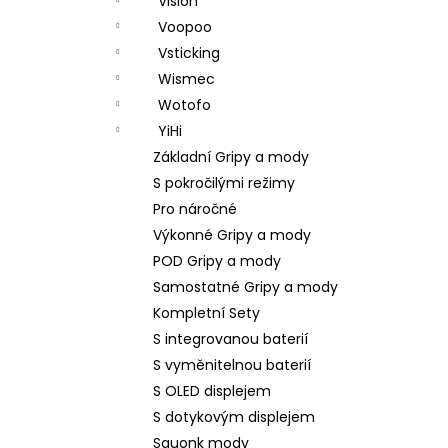
Vision
Voopoo
Vsticking
Wismec
Wotofo
YiHi
Základní Gripy a mody
S pokročilými režimy
Pro náročné
Výkonné Gripy a mody
POD Gripy a mody
Samostatné Gripy a mody
Kompletní Sety
S integrovanou baterií
S vyměnitelnou baterií
S OLED displejem
S dotykovým displejem
Squonk mody