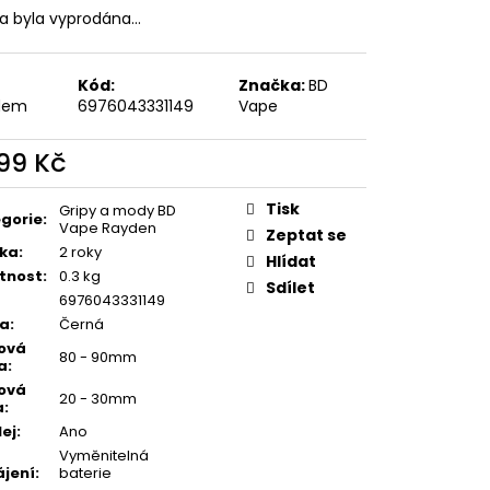
FILL SS POD CARTRIDGE
ka byla vyprodána…
Kód:
Značka:
BD
dem
6976043331149
Vape
699 Kč
ná
:
Tisk
Gripy a mody BD
gorie
:
Vape Rayden
Zeptat se
ka
:
2 roky
Hlídat
tnost
:
0.3 kg
Sdílet
6976043331149
va
:
Černá
ová
80 - 90mm
a
:
ová
20 - 30mm
a
:
lej
:
Ano
Vyměnitelná
jení
:
baterie