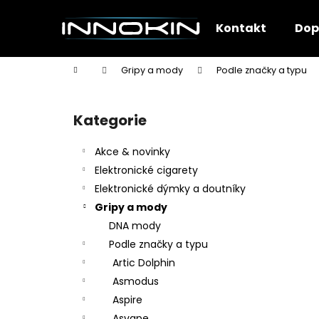
K
Přejít
na
o
Kontakt
Dop
obsah
Zpět
Zpět
š
do
do
í
Domů
Gripy a mody
Podle značky a typu
k
obchodu
obchodu
P
o
Kategorie
Přeskočit
s
kategorie
t
Akce & novinky
r
Elektronické cigarety
a
Elektronické dýmky a doutníky
n
Gripy a mody
n
DNA mody
í
Podle značky a typu
p
Artic Dolphin
a
Asmodus
n
Aspire
e
Asvape