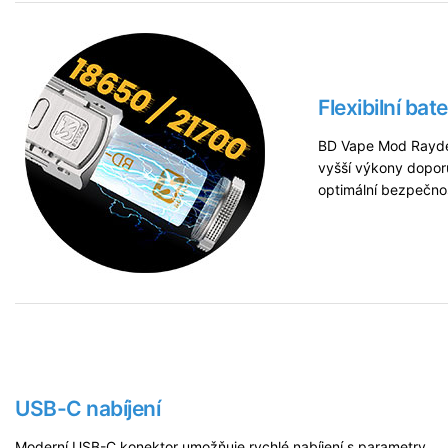
Flexibilní bate
BD Vape Mod Rayden
vyšší výkony dopor
optimální bezpečno
USB-C nabíjení
Moderní USB-C konektor umožňuje rychlé nabíjení s parametry