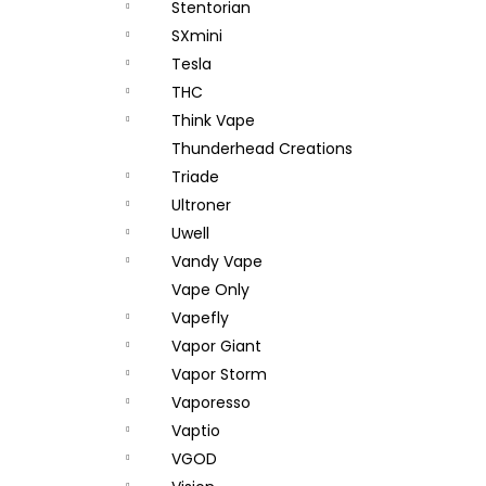
Stentorian
SXmini
Tesla
THC
Think Vape
Thunderhead Creations
Triade
Ultroner
Uwell
Vandy Vape
Vape Only
Vapefly
Vapor Giant
Vapor Storm
Vaporesso
Vaptio
VGOD