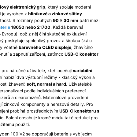
ový elektronický grip
, který spojuje moderní
d je vyroben z
hliníkové a zinkové slitiny
votnost. S rozměry pouhých
90 x 30 mm
patří mezi
terie
18650 nebo 21700
. Každá barevná
Evropu), což z něj činí skutečně exkluzivní
erý poskytuje spolehlivý provoz a širokou škálu
ky včetně
barevného OLED displeje
, žhavícího
nutí a zapnutí zařízení, zatímco
USB-C konektor
pro náročné uživatele, kteří oceňují
variabilní
ní nabízí dva výstupní režimy - klasický výkon a
losti žhavení:
soft, normal a hard
. Uživatelské
rsonalizaci podle individuálních preferencí.
mizérů a clearomizérů. Materiálové provedení
lňují zinkové komponenty a nerezové detaily. Pro
bíjení probíhá prostřednictvím
USB-C konektoru s
gie. Balení obsahuje kromě módu také redukci pro
žitému použití.
en 100 V2 se doporučují baterie s vybíjecím