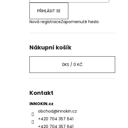
PŘIHLÁSIT SE
Nová registrace
Zapomenuté heslo
Nákupní košík
0
KS /
0 KČ
Kontakt
INNOKIN.cz
obchod
@
innokin.cz
+420 704 357 641
+420 704 357 641