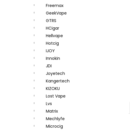
Freemax
GeekVape
GTRS
HCigar
Hellvape
Hotcig
IJOY
Innokin
JDI
Joyetech
Kangertech
KIZOKU
Lost Vape
Lvs
Matrix
Mechlyfe
Microcig