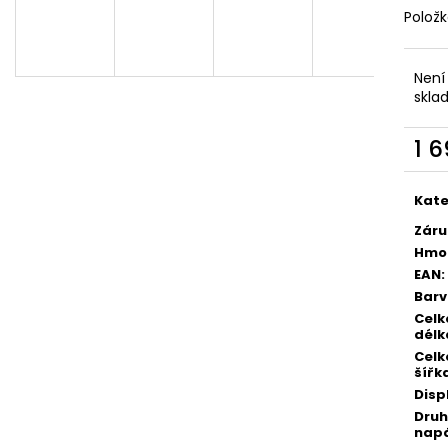
DEKANG DESERT SHIP 10ML 6MG
OXVA XLIM TOP 
Polož
1,2OHM 2ML
155 Kč
Původně:
195 Kč
79 Kč
Není
skla
1 
Měr
cena
Kate
Záru
Hmo
EAN
:
Bar
Celk
délk
Celk
šířk
Disp
Druh
napá