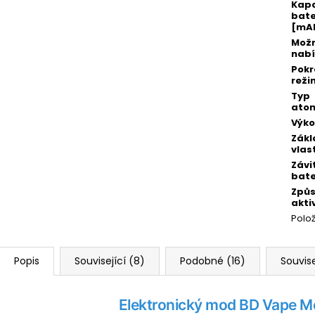
Kap
bate
[mA
Možn
nabí
Pokr
reži
Typ
atom
Výko
Zákl
vlas
Závi
bate
Způ
akti
Polo
Popis
Související (8)
Podobné (16)
Souvise
Elektronický mod BD Vape M