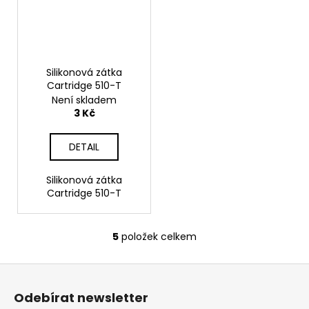
Silikonová zátka
Cartridge 510-T
Není skladem
3 Kč
DETAIL
Silikonová zátka
Cartridge 510-T
5
položek celkem
O
v
Z
l
á
á
Odebírat newsletter
d
p