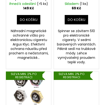
d
Ihned k odeslání
(>5 ks)
Skladem
(1 ks)
u
149 Kč
69 Kč
k
t
DO KOŠÍKU
DO KOŠÍKU
ů
Náhradní magnetické
Spinner se závitem 510
ochranné víčko pro
pro elektronické
elektronickou cigaretu
cigarety. V sedmi
Argus Klyc. Efektivní
baravených variantách.
ochrana náustku před
Pěkně sedí na trubkové
prachem a nečistotami,
módy. Lehce
magnetické...
vymývatelný proudem
teplé vody.
SLEVA MIN. 2% PO
SLEVA MIN. 2% PO
REGISTRACI
REGISTRACI