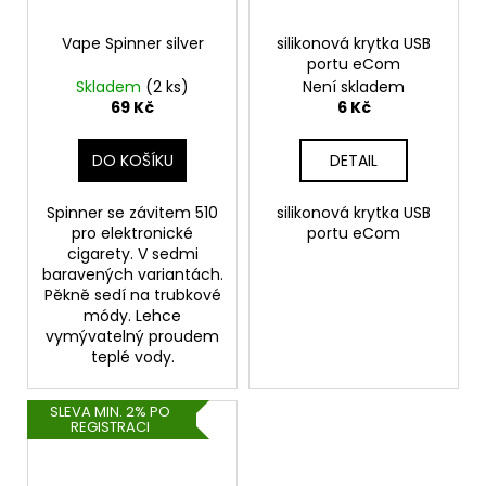
Vape Spinner silver
silikonová krytka USB
portu eCom
Skladem
(2 ks)
Není skladem
69 Kč
6 Kč
DO KOŠÍKU
DETAIL
Spinner se závitem 510
silikonová krytka USB
pro elektronické
portu eCom
cigarety. V sedmi
baravených variantách.
Pěkně sedí na trubkové
módy. Lehce
vymývatelný proudem
teplé vody.
SLEVA MIN. 2% PO
REGISTRACI