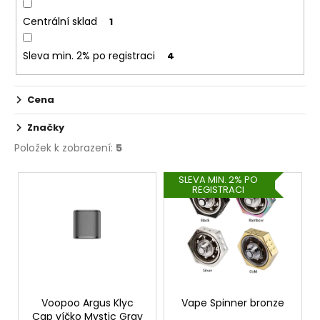
č
u
Centrální sklad
1
j
e
Sleva min. 2% po registraci
4
m
e
Cena
OXVA
Značky
XLIM
TOP
Položek k zobrazení:
5
FILL
SS
V
SLEVA MIN. 2% PO
POD
REGISTRACI
ý
CARTRIDGE
1,2OHM
p
2ML
i
79
s
Kč
p
r
o
Voopoo Argus Klyc
Vape Spinner bronze
Cap víčko Mystic Gray