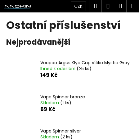
K
Přejít
Hledat
Náku
M
Přihlášen
CZK
na
o
obsah
Zpět
Zpět
košík
š
Ostatní příslušenství
í
C
k
Nejprodávanější
o
p
o
Voopoo Argus Klyc Cap víčko Mystic Gray
t
Ihned k odeslání
(>5 ks)
ř
149 Kč
e
b
u
Vape Spinner bronze
Skladem
(1 ks)
j
69 Kč
e
t
e
Vape Spinner silver
n
Skladem
(2 ks)