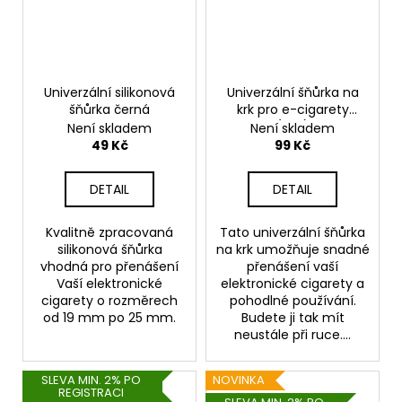
Univerzální silikonová
Univerzální šňůrka na
šňůrka černá
krk pro e-cigarety
(Bílá)
Není skladem
Není skladem
49 Kč
99 Kč
DETAIL
DETAIL
Kvalitně zpracovaná
Tato univerzální šňůrka
silikonová šňůrka
na krk umožňuje snadné
vhodná pro přenášení
přenášení vaší
Vaší elektronické
elektronické cigarety a
cigarety o rozměrech
pohodlné používání.
od 19 mm po 25 mm.
Budete ji tak mít
neustále při ruce....
SLEVA MIN. 2% PO
NOVINKA
REGISTRACI