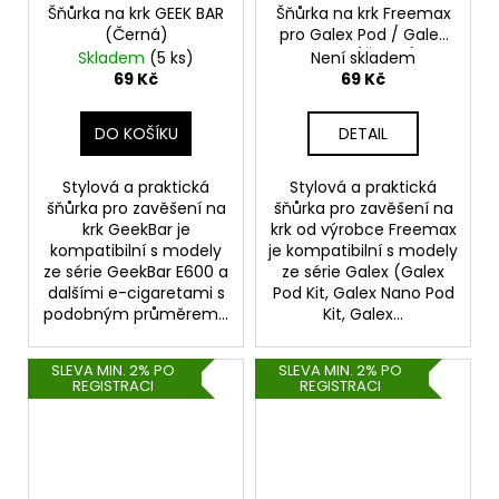
Šňůrka na krk GEEK BAR
Šňůrka na krk Freemax
(Černá)
pro Galex Pod / Galex
Nano (Černá)
Skladem
(5 ks)
Není skladem
69 Kč
69 Kč
DO KOŠÍKU
DETAIL
Stylová a praktická
Stylová a praktická
šňůrka pro zavěšení na
šňůrka pro zavěšení na
krk GeekBar je
krk od výrobce Freemax
kompatibilní s modely
je kompatibilní s modely
ze série GeekBar E600 a
ze série Galex (Galex
dalšími e-cigaretami s
Pod Kit, Galex Nano Pod
podobným průměrem...
Kit, Galex...
SLEVA MIN. 2% PO
SLEVA MIN. 2% PO
REGISTRACI
REGISTRACI