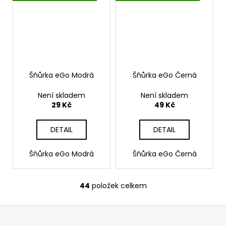
Šňůrka eGo Modrá
Šňůrka eGo Černá
Není skladem
Není skladem
29 Kč
49 Kč
DETAIL
DETAIL
Šňůrka eGo Modrá
Šňůrka eGo Černá
44
položek celkem
O
v
Z
l
á
á