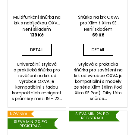
Multifunkční šňůrka na
Šňůrka na krk OXVA
krk s nabíječkou OXVA
pro Xlim / Xlim SE
3v1 (Černá)
(Černá)
Není skladem
Není skladem
139 Kč
69 Kč
DETAIL
DETAIL
Univerzální, stylová
Stylová a praktická
a praktická šňůrka pro
šňůrka pro zavěšení na
zavěšení na krk od
krk od výrobce OXVA je
výrobce OXVA je
kompatibilní s modely
kompatibilní s řadou
ze série Xlim (Xlim Pod,
kompaktních e-cigaret
Xlim SE Pod). Díky této
s průměry mezi 19 - 22...
šňůrce...
NOVINKA
SLEVA MIN. 2% PO
REGISTRACI
SLEVA MIN. 2% PO
REGISTRACI