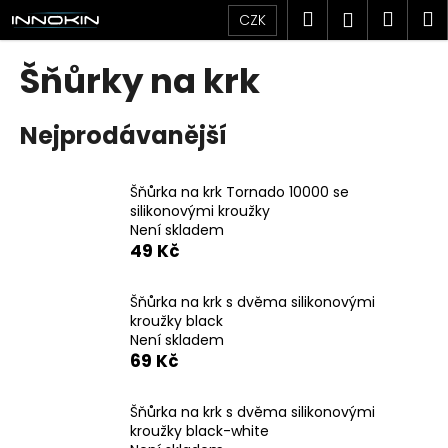
K
Přejít
Hledat
Náku
M
Přihlášen
CZK
na
o
obsah
Zpět
Zpět
košík
š
Šňůrky na krk
í
C
k
Nejprodávanější
o
p
o
Šňůrka na krk Tornado 10000 se
t
silikonovými kroužky
Není skladem
ř
49 Kč
e
b
Šňůrka na krk s dvěma silikonovými
u
kroužky black
j
Není skladem
69 Kč
e
t
Šňůrka na krk s dvěma silikonovými
e
kroužky black-white
n