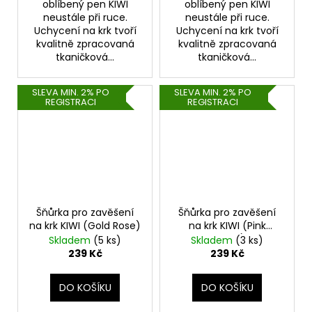
oblíbený pen KIWI
oblíbený pen KIWI
neustále při ruce.
neustále při ruce.
Uchycení na krk tvoří
Uchycení na krk tvoří
kvalitně zpracovaná
kvalitně zpracovaná
tkaničková...
tkaničková...
SLEVA MIN. 2% PO
SLEVA MIN. 2% PO
REGISTRACI
REGISTRACI
Šňůrka pro zavěšení
Šňůrka pro zavěšení
na krk KIWI (Gold Rose)
na krk KIWI (Pink
Bloom)
Skladem
(5 ks)
Skladem
(3 ks)
239 Kč
239 Kč
DO KOŠÍKU
DO KOŠÍKU