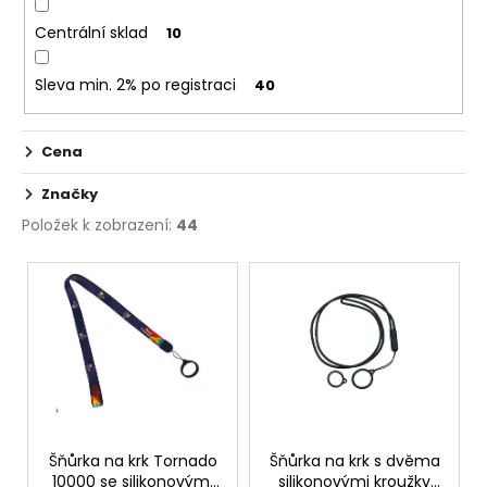
č
u
Centrální sklad
10
j
e
Sleva min. 2% po registraci
40
m
e
Cena
OXVA
Značky
XLIM
TOP
Položek k zobrazení:
44
FILL
SS
V
POD
ý
CARTRIDGE
1,2OHM
p
2ML
i
79
s
Kč
p
r
o
Šňůrka na krk Tornado
Šňůrka na krk s dvěma
10000 se silikonovými
silikonovými kroužky