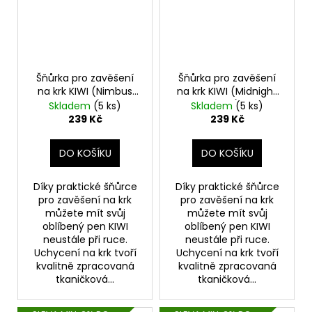
Šňůrka pro zavěšení
Šňůrka pro zavěšení
na krk KIWI (Nimbus
na krk KIWI (Midnight
Cloud)
Blue)
Skladem
(5 ks)
Skladem
(5 ks)
239 Kč
239 Kč
DO KOŠÍKU
DO KOŠÍKU
Díky praktické šňůrce
Díky praktické šňůrce
pro zavěšení na krk
pro zavěšení na krk
můžete mít svůj
můžete mít svůj
oblíbený pen KIWI
oblíbený pen KIWI
neustále při ruce.
neustále při ruce.
Uchycení na krk tvoří
Uchycení na krk tvoří
kvalitně zpracovaná
kvalitně zpracovaná
tkaničková...
tkaničková...