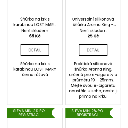
Šňůrka na krk s
Univerzální silikonová
karabinou LOST MARY
šňůrka Aroma King -
černo růžová
bílá
Není skladem
Není skladem
69 Kč
25 Kč
DETAIL
DETAIL
Šňůrka na krk s
Praktická silikonová
karabinou LOST MARY
šňůrka Aroma King,
černo růžová
určená pro e-cigarety o
průměru 19 – 25mm.
Mějte svou e-cigaretu
neustále u sebe, noste ji
přímo na krku.
SLEVA MIN. 2% PO
SLEVA MIN. 2% PO
REGISTRACI
REGISTRACI