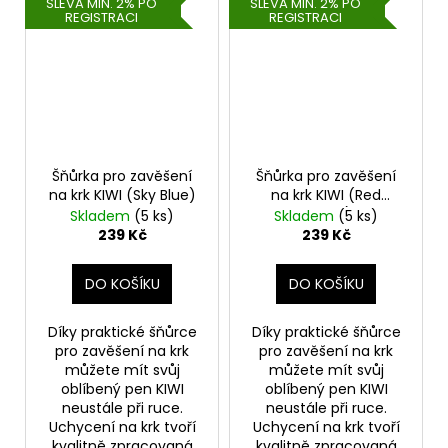
SLEVA MIN. 2% PO
SLEVA MIN. 2% PO
REGISTRACI
REGISTRACI
Šňůrka pro zavěšení
Šňůrka pro zavěšení
na krk KIWI (Sky Blue)
na krk KIWI (Red
Velvet)
Skladem
(5 ks)
Skladem
(5 ks)
239 Kč
239 Kč
DO KOŠÍKU
DO KOŠÍKU
Díky praktické šňůrce
Díky praktické šňůrce
pro zavěšení na krk
pro zavěšení na krk
můžete mít svůj
můžete mít svůj
oblíbený pen KIWI
oblíbený pen KIWI
neustále při ruce.
neustále při ruce.
Uchycení na krk tvoří
Uchycení na krk tvoří
kvalitně zpracovaná
kvalitně zpracovaná