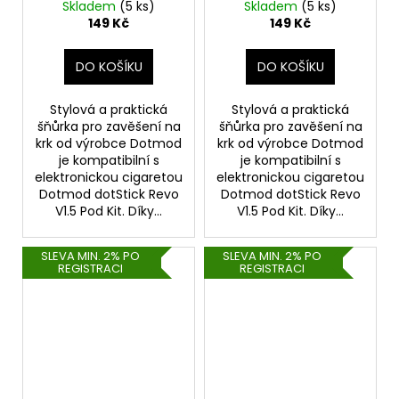
(Orange)
(Green)
Skladem
(5 ks)
Skladem
(5 ks)
149 Kč
149 Kč
DO KOŠÍKU
DO KOŠÍKU
Stylová a praktická
Stylová a praktická
šňůrka pro zavěšení na
šňůrka pro zavěšení na
krk od výrobce Dotmod
krk od výrobce Dotmod
je kompatibilní s
je kompatibilní s
elektronickou cigaretou
elektronickou cigaretou
Dotmod dotStick Revo
Dotmod dotStick Revo
V1.5 Pod Kit. Díky...
V1.5 Pod Kit. Díky...
SLEVA MIN. 2% PO
SLEVA MIN. 2% PO
REGISTRACI
REGISTRACI