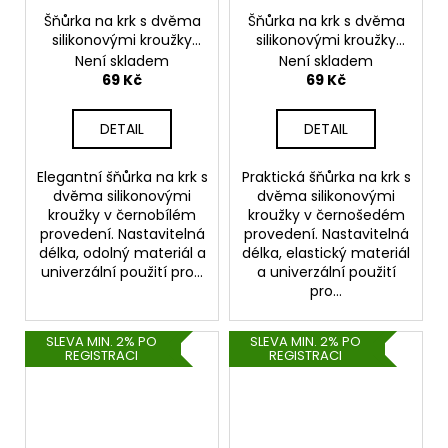
Šňůrka na krk s dvěma
Šňůrka na krk s dvěma
silikonovými kroužky
silikonovými kroužky
black-white
black-grey
Není skladem
Není skladem
69 Kč
69 Kč
DETAIL
DETAIL
Elegantní šňůrka na krk s
Praktická šňůrka na krk s
dvěma silikonovými
dvěma silikonovými
kroužky v černobílém
kroužky v černošedém
provedení. Nastavitelná
provedení. Nastavitelná
délka, odolný materiál a
délka, elastický materiál
univerzální použití pro...
a univerzální použití
pro...
SLEVA MIN. 2% PO
SLEVA MIN. 2% PO
REGISTRACI
REGISTRACI