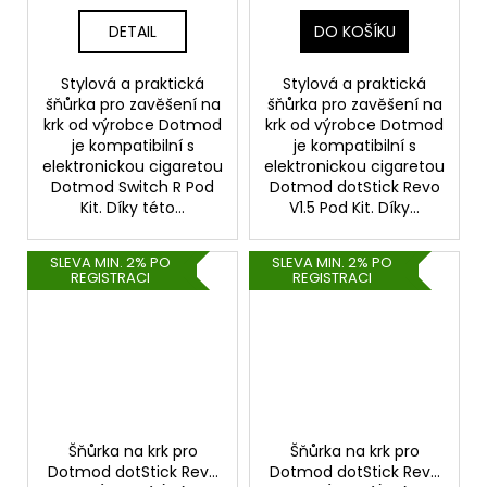
DETAIL
DO KOŠÍKU
Stylová a praktická
Stylová a praktická
šňůrka pro zavěšení na
šňůrka pro zavěšení na
krk od výrobce Dotmod
krk od výrobce Dotmod
je kompatibilní s
je kompatibilní s
elektronickou cigaretou
elektronickou cigaretou
Dotmod Switch R Pod
Dotmod dotStick Revo
Kit. Díky této...
V1.5 Pod Kit. Díky...
SLEVA MIN. 2% PO
SLEVA MIN. 2% PO
REGISTRACI
REGISTRACI
Šňůrka na krk pro
Šňůrka na krk pro
Dotmod dotStick Revo
Dotmod dotStick Revo