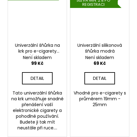
SLEVA MIN. 2% PO
REGISTRACI
Univerzální šňůrka na
Univerzální silikonová
krk pro e-cigarety
šňůrka modrá
(Černá)
Není skladem
Není skladem
99 Kč
69 Kč
DETAIL
DETAIL
Tato univerzální šňůrka
Vhodné pro e-cigarety s
na krk umožňuje snadné
průměrem 19mm -
přenášení vaší
25mm
elektronické cigarety a
pohodlné používání.
Budete ji tak mít
neustále při ruce....