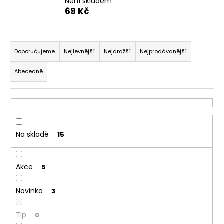
Není skladem
a
69 Kč
j
í
Ř
t
a
Doporučujeme
Nejlevnější
Nejdražší
Nejprodávanější
?
z
Abecedně
e
n
í
p
HLEDAT
r
Na skladě
15
o
d
D
Akce
u
5
o
p
k
o
Novinka
3
t
r
ů
u
Tip
0