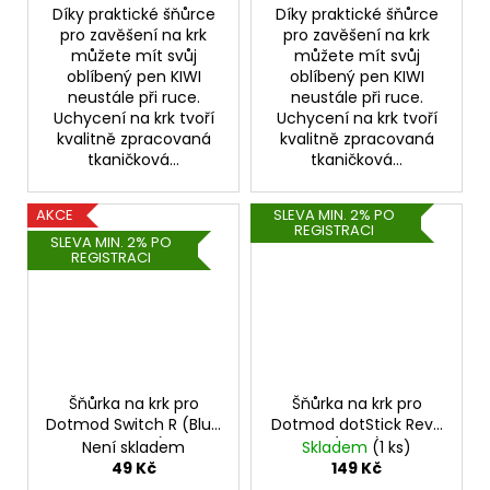
Díky praktické šňůrce
Díky praktické šňůrce
pro zavěšení na krk
pro zavěšení na krk
můžete mít svůj
můžete mít svůj
oblíbený pen KIWI
oblíbený pen KIWI
neustále při ruce.
neustále při ruce.
Uchycení na krk tvoří
Uchycení na krk tvoří
kvalitně zpracovaná
kvalitně zpracovaná
tkaničková...
tkaničková...
AKCE
SLEVA MIN. 2% PO
REGISTRACI
SLEVA MIN. 2% PO
REGISTRACI
Šňůrka na krk pro
Šňůrka na krk pro
Dotmod Switch R (Blue
Dotmod dotStick Revo
Orange)
(Grey)
Není skladem
Skladem
(1 ks)
49 Kč
149 Kč