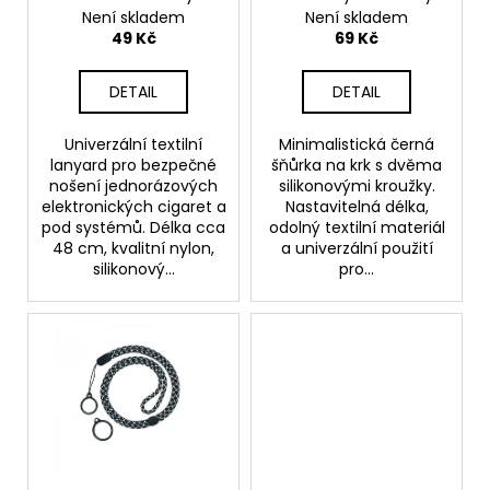
d
kroužky
black
Není skladem
Není skladem
u
49 Kč
69 Kč
k
t
DETAIL
DETAIL
ů
Univerzální textilní
Minimalistická černá
lanyard pro bezpečné
šňůrka na krk s dvěma
nošení jednorázových
silikonovými kroužky.
elektronických cigaret a
Nastavitelná délka,
pod systémů. Délka cca
odolný textilní materiál
48 cm, kvalitní nylon,
a univerzální použití
silikonový...
pro...