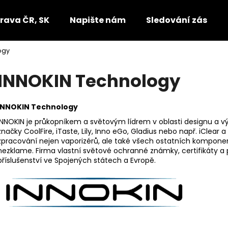
rava ČR, SK
Napište nám
Sledování zásilek
ogy
Co potřebujete najít?
INNOKIN Technology
HLEDAT
INNOKIN Technology
INNOKIN je průkopníkem a světovým lídrem v oblasti designu a v
značky CoolFire, iTaste, Lily, Inno eGo, Gladius nebo např. iClear
Doporučujeme
zpracování nejen vaporizérů, ale také všech ostatních kompone
nezklame. Firma vlastní světové ochranné známky, certifikáty a 
příslušenství ve Spojených státech a Evropě.