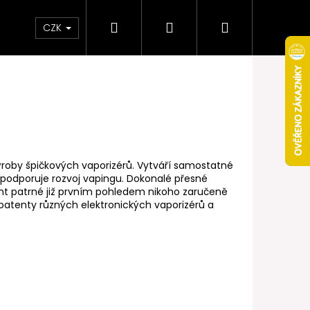
Hledat
Přihlášení
Nákupní
Obchodní podmínky
Věrnostní program
CZK
košík
ýroby špičkových vaporizérů. Vytváří samostatné
 a podporuje rozvoj vapingu. Dokonalé přesné
nt patrné již prvním pohledem nikoho zaručeně
patenty různých elektronických vaporizérů a
Následující