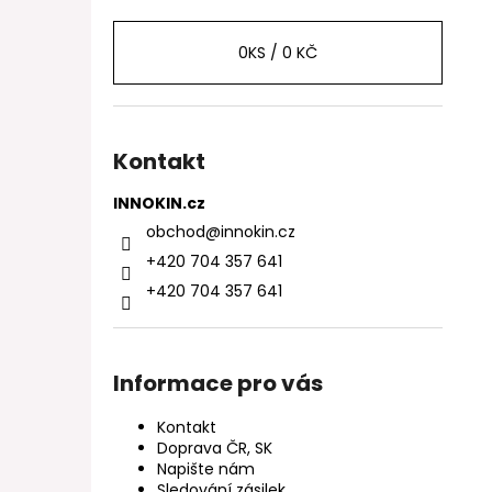
0
KS /
0 KČ
Kontakt
INNOKIN.cz
obchod
@
innokin.cz
+420 704 357 641
+420 704 357 641
Informace pro vás
Kontakt
Doprava ČR, SK
Napište nám
Sledování zásilek