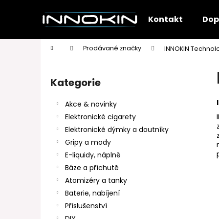
K
Přejít
na
o
Kontakt
Dop
obsah
Zpět
Zpět
š
do
do
í
Domů
Prodávané značky
INNOKIN Technol
k
obchodu
obchodu
P
o
Kategorie
Přeskočit
s
kategorie
t
Akce & novinky
r
Elektronické cigarety
a
Elektronické dýmky a doutníky
n
Gripy a mody
n
E-liquidy, náplně
í
Báze a příchutě
p
Atomizéry a tanky
a
Baterie, nabíjení
n
Příslušenství
e
DIY