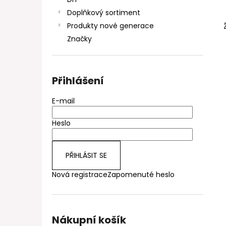
DEKANG DESERT SHIP 10ML 11MG
l
Doplňkový sortiment
154 Kč
Původně:
195 Kč
Produkty nové generace
Značky
Přihlášení
E-mail
Heslo
PŘIHLÁSIT SE
Nová registrace
Zapomenuté heslo
Nákupní košík