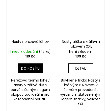
Nasty nerezová láhev
Nasty tričko s krátkým
rukávem XXL
Ihned k odeslání
(>5 ks)
Není skladem
119 Kč
139 Kč
DO KOŠÍKU
DETAIL
Nerezová termo láhev
Bavlněné tričko Nasty s
Nasty v zářivě žluté
krátkým rukávem v
barvě s černým logem
černém provedení s
akapacitou ideální pro
výrazným žlutozeléným
každodenní použití.
logem značky, velikost
XXL.