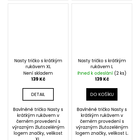
Nasty tričko s krátkým
Nasty tričko s krátkým
rukávem XL
rukávem L
Není skladem
Ihned k odeslání
(2 ks)
139 Kč
139 Kč
DETAIL
DO KOŠÍKU
Bavlněné tričko Nasty s
Bavlněné tričko Nasty s
krátkým rukávem v
krátkým rukávem v
černém provedení s
černém provedení s
výrazným žlutozeléným
výrazným žlutozeléným
logem značky, velikost
logem značky, velikost L.
XL.