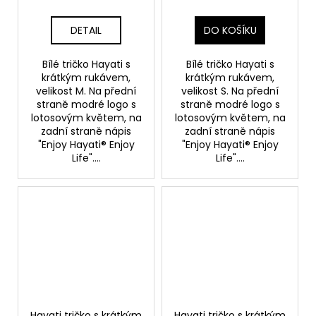
DETAIL
DO KOŠÍKU
Bílé tričko Hayati s
Bílé tričko Hayati s
krátkým rukávem,
krátkým rukávem,
velikost M. Na přední
velikost S. Na přední
straně modré logo s
straně modré logo s
lotosovým květem, na
lotosovým květem, na
zadní straně nápis
zadní straně nápis
"Enjoy Hayati® Enjoy
"Enjoy Hayati® Enjoy
Life"....
Life"....
Hayati tričko s krátkým
Hayati tričko s krátkým