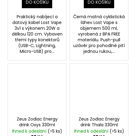
DO KOŠÍKU
DO KOŠÍKU
Praktický nabíjecí a
Černá matná cyklistická
datový kabel Lost Vape
láhev Lost Vape s
3v1 s výkonem 20W a
objemem 500 ml,
délkou 120 cm. Vybaven
vyrobená z BPA FREE
třemi typy konektorů
materiálu. Push-pull
(USB-C, Lightning,
uzávěr pro pohodlné pití
Micro-USB) pro...
jednou rukou,...
Zeus Zodiac Energy
Zeus Zodiac Energy
drink Oxys 330ml
drink Thala 330ml
Ihned k odeslání
(>5 ks)
Ihned k odeslání
(>5 ks)