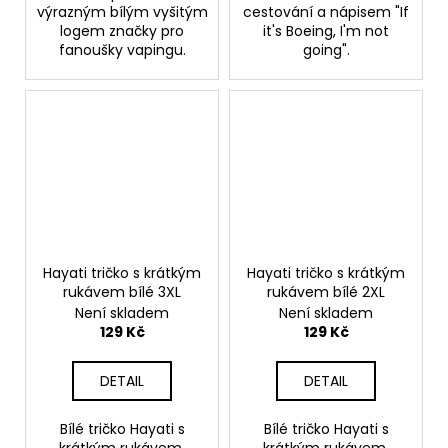
výrazným bílým vyšitým
cestování a nápisem "If
logem značky pro
it's Boeing, I'm not
fanoušky vapingu.
going".
Hayati tričko s krátkým
Hayati tričko s krátkým
rukávem bílé 3XL
rukávem bílé 2XL
Není skladem
Není skladem
129 Kč
129 Kč
DETAIL
DETAIL
Bílé tričko Hayati s
Bílé tričko Hayati s
krátkým rukávem,
krátkým rukávem,