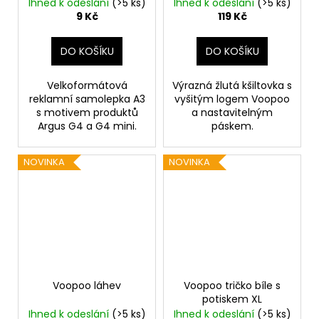
Ihned k odeslání
(>5 ks)
Ihned k odeslání
(>5 ks)
9 Kč
119 Kč
DO KOŠÍKU
DO KOŠÍKU
Velkoformátová
Výrazná žlutá kšiltovka s
reklamní samolepka A3
vyšitým logem Voopoo
s motivem produktů
a nastavitelným
Argus G4 a G4 mini.
páskem.
NOVINKA
NOVINKA
Voopoo láhev
Voopoo tričko bíle s
potiskem XL
Ihned k odeslání
(>5 ks)
Ihned k odeslání
(>5 ks)