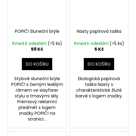
POPIČ! Sluneční brýle
Nasty papírová taška
Ihned k odeslání
(>5 ks)
Ihned k odeslání
(>5 ks)
59 Kč
5 Kč
DO KOŠÍKU
DO KOŠÍKU
Stylové sluneční brýle
Ekologická papírová
POPIČ! s černým lesklým
taška Nasty v
rámem ve wayfarer
charakteristické žluté
stylu a tmavými skly.
barvě s logem značky.
Prémiový reklamní
předmět s logem
značky POPIČ! na
stranici...