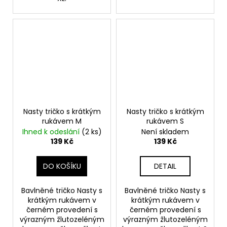
Nasty tričko s krátkým
Nasty tričko s krátkým
rukávem M
rukávem S
Ihned k odeslání
(2 ks)
Není skladem
139 Kč
139 Kč
DO KOŠÍKU
DETAIL
Bavlněné tričko Nasty s
Bavlněné tričko Nasty s
krátkým rukávem v
krátkým rukávem v
černém provedení s
černém provedení s
výrazným žlutozeléným
výrazným žlutozeléným