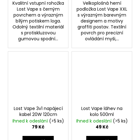
Kvalitní vstupní rohožka
Velkoplošná herní
Lost Vape s černým
podložka Lost Vape XXL
povrchem a výrazným
s výrazným barevným
bílým potiskem loga.
designem a motivy
Odolný textilní materiál
graffiti postav. Textilní
s protiskluzovou
povrch pro precizní
gumovou spodní...
ovládání myši,...
Lost Vape 3v1 napájecí
Lost Vape láhev na
kabel 20W 120cm
kolo 500ml
Ihned k odeslání
(>5 ks)
Ihned k odeslání
(>5 ks)
79 Kč
49 Kč