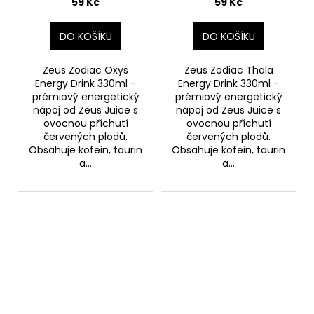
59 Kč
59 Kč
DO KOŠÍKU
DO KOŠÍKU
Zeus Zodiac Oxys
Zeus Zodiac Thala
Energy Drink 330ml -
Energy Drink 330ml -
prémiový energetický
prémiový energetický
nápoj od Zeus Juice s
nápoj od Zeus Juice s
ovocnou příchutí
ovocnou příchutí
červených plodů.
červených plodů.
Obsahuje kofein, taurin
Obsahuje kofein, taurin
a...
a...