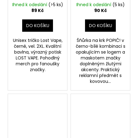
Ihned k odeslání
(>5 ks)
Ihned k odeslání
(5 ks)
89 Kč
90 Kč
DO KOŠÍKU
DO KOŠÍKU
Unisex tričko Lost Vape,
Šňůrka na krk POPIČ! v
černé, vel. 2XL. Kvalitní
černo-bílé kombinaci s
bavlna, výrazný potisk
opakujícím se logem a
LOST VAPE. Pohodlný
maskotem značky
merch pro fanoušky
doplněným žlutými
značky.
akcenty. Praktický
reklamní předmět s
kovovou...