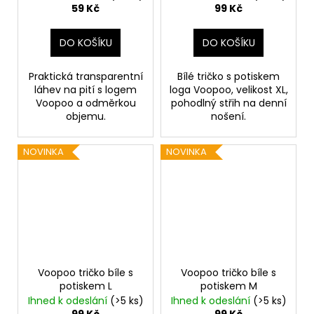
59 Kč
99 Kč
DO KOŠÍKU
DO KOŠÍKU
Praktická transparentní
Bílé tričko s potiskem
láhev na pití s logem
loga Voopoo, velikost XL,
Voopoo a odměrkou
pohodlný střih na denní
objemu.
nošení.
NOVINKA
NOVINKA
Voopoo tričko bíle s
Voopoo tričko bíle s
potiskem L
potiskem M
Ihned k odeslání
(>5 ks)
Ihned k odeslání
(>5 ks)
99 Kč
99 Kč