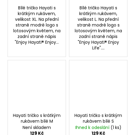
Bílé tričko Hayati s
Bílé tričko Hayati s
krátkým rukávem,
krátkým rukávem,
velikost XL. Na přední
velikost L. Na přední
straně modré logo s
straně modré logo s
lotosovým květem, na
lotosovým květem, na
zadní straně nápis
zadní straně nápis
"Enjoy Hayati® Enjoy...
"Enjoy Hayati® Enjoy
Life"....
Hayati tričko s krátkým
Hayati tričko s krátkým
rukávem bílé M
rukávem bílé S
Není skladem
Ihned k odeslání
(1 ks)
129 Kč
129 Kč