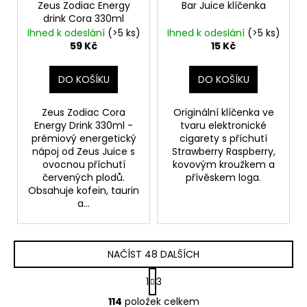
Zeus Zodiac Energy
Bar Juice klíčenka
drink Cora 330ml
Ihned k odeslání
(>5 ks)
Ihned k odeslání
(>5 ks)
59 Kč
15 Kč
DO KOŠÍKU
DO KOŠÍKU
Zeus Zodiac Cora
Originální klíčenka ve
Energy Drink 330ml -
tvaru elektronické
prémiový energetický
cigarety s příchutí
nápoj od Zeus Juice s
Strawberry Raspberry,
ovocnou příchutí
kovovým kroužkem a
červených plodů.
přívěskem loga.
Obsahuje kofein, taurin
a...
NAČÍST 48 DALŠÍCH
S
1
3
t
O
r
114
položek celkem