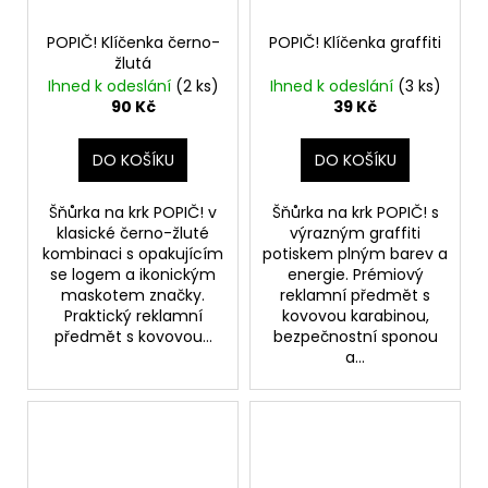
POPIČ! Klíčenka černo-
POPIČ! Klíčenka graffiti
žlutá
Ihned k odeslání
(2 ks)
Ihned k odeslání
(3 ks)
90 Kč
39 Kč
DO KOŠÍKU
DO KOŠÍKU
Šňůrka na krk POPIČ! v
Šňůrka na krk POPIČ! s
klasické černo-žluté
výrazným graffiti
kombinaci s opakujícím
potiskem plným barev a
se logem a ikonickým
energie. Prémiový
maskotem značky.
reklamní předmět s
Praktický reklamní
kovovou karabinou,
předmět s kovovou...
bezpečnostní sponou
a...