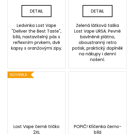
DETAIL
DETAIL
Ledvinka Lost Vape
Zelená látková taška
"Deliver the Best Taste",
Lost Vape URSA. Pevné
bílá, nastavitelný pás s
bavlněné plátno,
reflexním prvkem, dvě
oboustranný retro
kapsy s oranžovými zipy.
potisk, praktický doplněk
na nákupy i denní
nošení.
NOVINKA
Lost Vape černé tričko
POPIČ! Klíčenka černo-
2XL
bílá