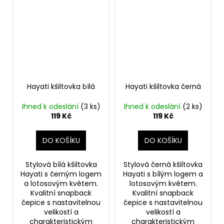
Hayati kšiltovka bílá
Hayati kšiltovka černá
Ihned k odeslání
(3 ks)
Ihned k odeslání
(2 ks)
119 Kč
119 Kč
DO KOŠÍKU
DO KOŠÍKU
Stylová bílá kšiltovka
Stylová černá kšiltovka
Hayati s černým logem
Hayati s bílým logem a
a lotosovým květem.
lotosovým květem.
Kvalitní snapback
Kvalitní snapback
čepice s nastavitelnou
čepice s nastavitelnou
velikostí a
velikostí a
charakteristickým
charakteristickým