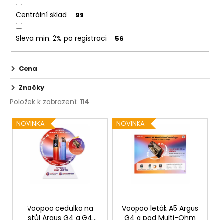
č
u
Centrální sklad
99
j
e
Sleva min. 2% po registraci
56
m
e
Cena
LOST
Značky
MARY
TP1000
Položek k zobrazení:
114
-
META
V
NOVINKA
NOVINKA
MOON
ý
-
20MG
p
ŽVÝKAČKA,
i
LIMONÁDA,
LESNÍ
s
OVOCE
p
97
r
Kč
Původně:
o
Voopoo cedulka na
Voopoo leták A5 Argus
169
stůl Argus G4 a G4
G4 a pod Multi-Ohm