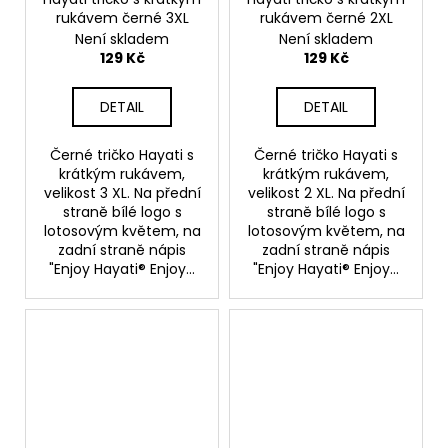
rukávem černé 3XL
rukávem černé 2XL
Není skladem
Není skladem
129 Kč
129 Kč
DETAIL
DETAIL
Černé tričko Hayati s
Černé tričko Hayati s
krátkým rukávem,
krátkým rukávem,
velikost 3 XL. Na přední
velikost 2 XL. Na přední
straně bílé logo s
straně bílé logo s
lotosovým květem, na
lotosovým květem, na
zadní straně nápis
zadní straně nápis
"Enjoy Hayati® Enjoy...
"Enjoy Hayati® Enjoy...