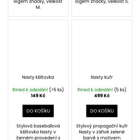
logem značky, velikost
logem značky, velikost S.
M.
Nasty kšiltovka
Nasty kufr
Ihned k odeslání
(>5 ks)
Ihned k odeslání
(5 ks)
149 Kč
499 Kč
DO KOŠÍKU
DO KOŠÍKU
Stylová baseballová
Stylový propagační kufr
kšiltovka Nasty v
Nasty v zářivě zelené
černém provedení s
barvě s motivem