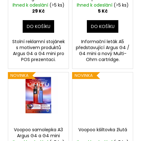
d
Kč
mini
Ihned k odeslání
(>5 ks)
Ihned k odeslání
(>5 ks)
u
29 Kč
5 Kč
k
t
DO KOŠÍKU
DO KOŠÍKU
ů
Stolní reklamní stojánek
Informační leták A5
s motivem produktů
představující Argus G4 /
Argus G4 a G4 mini pro
G4 mini a nový Multi-
POS prezentaci.
Ohm cartridge.
NOVINKA
NOVINKA
Voopoo samolepka A3
Voopoo kšiltovka žlutá
Argus G4 a G4 mini