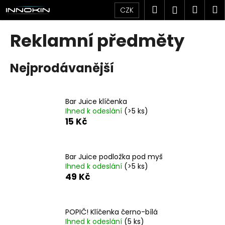
K
Přejít
Hledat
Náku
M
Přihlášen
CZK
na
o
obsah
Zpět
Zpět
košík
š
Reklamní předměty
í
C
k
Nejprodávanější
o
p
o
Bar Juice klíčenka
t
Ihned k odeslání
(>5 ks)
ř
15 Kč
e
b
u
Bar Juice podložka pod myš
Ihned k odeslání
(>5 ks)
j
49 Kč
e
t
e
POPIČ! Klíčenka černo-bílá
n
Ihned k odeslání
(5 ks)