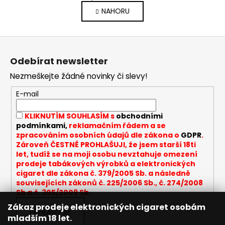
v
á
NAHORU
l
n
k
á
o
d
Z
v
a
á
á
c
Odebírat newsletter
n
p
í
í
Nezmeškejte žádné novinky či slevy!
p
a
r
t
E-mail
v
í
k
KLIKNUTÍM SOUHLASÍM s
obchodními
y
podmínkami,
reklamačním řádem a se
v
zpracováním osobních údajů dle zákona o
GDPR
.
ý
Zároveň ČESTNĚ PROHLAŠUJI, že jsem starší 18ti
let, tudíž se na moji osobu nevztahuje omezení
p
prodeje tabákových výrobků a elektronických
i
cigaret dle zákona č. 379/2005 Sb. a následně
s
souvisejících zákonů č. 225/2006 Sb., č. 274/2008
u
Sb a č. 305/2009 Sb.
Zákaz prodeje elektronických cigaret osobám
PŘIHLÁSIT SE
mladším 18 let.