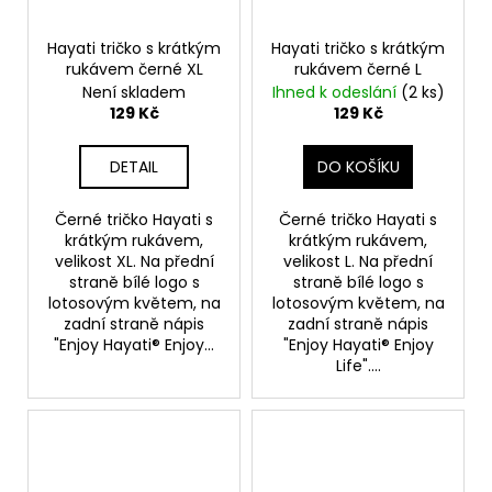
Hayati tričko s krátkým
Hayati tričko s krátkým
rukávem černé XL
rukávem černé L
Není skladem
Ihned k odeslání
(2 ks)
129 Kč
129 Kč
DETAIL
DO KOŠÍKU
Černé tričko Hayati s
Černé tričko Hayati s
krátkým rukávem,
krátkým rukávem,
velikost XL. Na přední
velikost L. Na přední
straně bílé logo s
straně bílé logo s
lotosovým květem, na
lotosovým květem, na
zadní straně nápis
zadní straně nápis
"Enjoy Hayati® Enjoy...
"Enjoy Hayati® Enjoy
Life"....