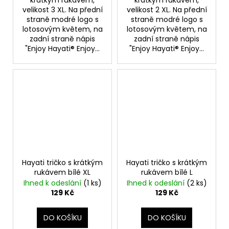
velikost 3 XL. Na přední
velikost 2 XL. Na přední
straně modré logo s
straně modré logo s
lotosovým květem, na
lotosovým květem, na
zadní straně nápis
zadní straně nápis
"Enjoy Hayati® Enjoy...
"Enjoy Hayati® Enjoy...
Hayati tričko s krátkým
Hayati tričko s krátkým
rukávem bílé XL
rukávem bílé L
Ihned k odeslání
(1 ks)
Ihned k odeslání
(2 ks)
129 Kč
129 Kč
DO KOŠÍKU
DO KOŠÍKU