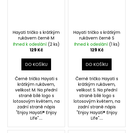
Hayati tričko s krátkým
Hayati tričko s krátkým
rukávem černé M
rukávem černé S
Ihned k odeslání
(2 ks)
Ihned k odeslání
(1 ks)
129 Kč
129 Kč
DO KOŠÍKU
DO KOŠÍKU
Černé tričko Hayati s
Černé tričko Hayati s
krátkým rukávem,
krátkým rukávem,
velikost M. Na přední
velikost S. Na přední
straně bílé logo s
straně bílé logo s
lotosovým květem, na
lotosovým květem, na
zadní straně nápis
zadní straně nápis
"Enjoy Hayati® Enjoy
"Enjoy Hayati® Enjoy
Life"....
Life"....