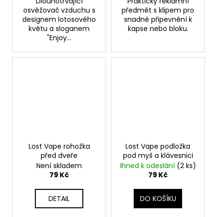
Dlouhotrvající
Praktický reklamní
osvěžovač vzduchu s
předmět s klipem pro
designem lotosového
snadné připevnění k
květu a sloganem
kapse nebo bloku.
"Enjoy...
Lost Vape rohožka
Lost Vape podložka
před dveře
pod myš a klávesnici
Není skladem
Ihned k odeslání
(2 ks)
79 Kč
79 Kč
DETAIL
DO KOŠÍKU