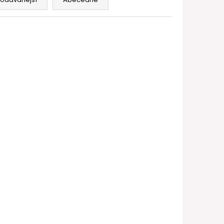
FILL SS POD CARTRIDGE
NOVINKA
291589758
Kód:
6941291589741
 Kit
Voopoo DRAG X3 Pod Kit Lake
Green
5 ks)
Ihned k odeslání
(>5 ks)
999 Kč
DO KOŠÍKU
ýkonem
Výkonný pod mód s výkonem