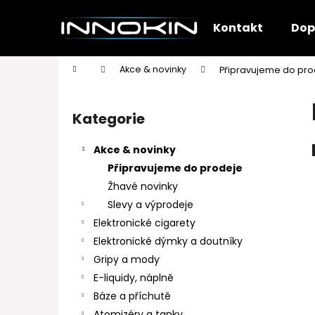
K
Přejít
na
o
Kontakt
Dop
obsah
Zpět
Zpět
š
do
do
í
Domů
Akce & novinky
Připravujeme do pro
k
obchodu
obchodu
P
o
Kategorie
Přeskočit
s
kategorie
t
Akce & novinky
r
Připravujeme do prodeje
a
Žhavé novinky
n
Slevy a výprodeje
n
Elektronické cigarety
í
Elektronické dýmky a doutníky
p
Gripy a mody
a
E-liquidy, náplně
n
Báze a příchutě
e
Atomizéry a tanky