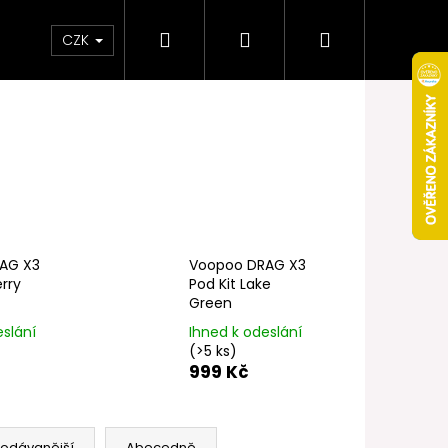
Hledat
Přihlášení
Nákupní
Obchodní podmínky
Věrnostní program
CZK
košík
AG X3
Voopoo DRAG X3
rry
Pod Kit Lake
Green
eslání
Ihned k odeslání
(>5 ks)
999 Kč
Následující
rodávanější
Abecedně