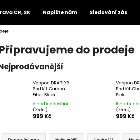
rava ČR, SK
Napište nám
Sledování zásilek
deje
Co potřebujete najít?
Připravujeme do prodeje
HLEDAT
Nejprodávanější
Voopoo DRAG X3
Voopoo DR
Doporučujeme
Pod Kit Carbon
Pod Kit Che
Fiber Black
Pink
Ihned k odeslání
Ihned k od
(>5 ks)
(>5 ks)
999 Kč
999 Kč
Ř
Doporučujeme
Nejlevnější
Nejdražší
Nejp