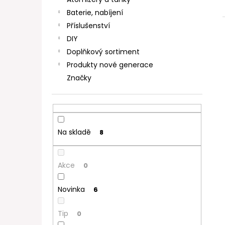
DEKANG DESERT SHIP 10ML 11MG
l
Baterie, nabíjení
154 Kč
Původně:
195 Kč
Příslušenství
DIY
Doplňkový sortiment
Produkty nové generace
Značky
Na skladě
8
Akce
0
Novinka
6
Tip
0