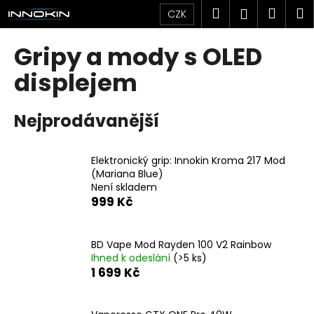
K
Přejít
Hledat
Náku
M
Přihlášen
CZK
na
o
obsah
Zpět
Zpět
košík
š
Gripy a mody s OLED
í
C
displejem
k
o
p
Nejprodávanější
o
t
Elektronický grip: Innokin Kroma 217 Mod
ř
(Mariana Blue)
e
Není skladem
b
999 Kč
u
j
BD Vape Mod Rayden 100 V2 Rainbow
e
Ihned k odeslání
(>5 ks)
1 699 Kč
t
e
n