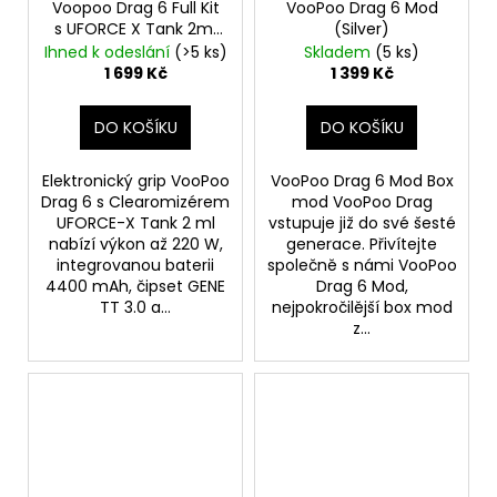
Voopoo Drag 6 Full Kit
VooPoo Drag 6 Mod
s UFORCE X Tank 2ml
(Silver)
Black
4400mAh
Ihned k odeslání
(>5 ks)
Skladem
(5 ks)
1 699 Kč
1 399 Kč
DO KOŠÍKU
DO KOŠÍKU
Elektronický grip VooPoo
VooPoo Drag 6 Mod Box
Drag 6 s Clearomizérem
mod VooPoo Drag
UFORCE-X Tank 2 ml
vstupuje již do své šesté
nabízí výkon až 220 W,
generace. Přivítejte
integrovanou baterii
společně s námi VooPoo
4400 mAh, čipset GENE
Drag 6 Mod,
TT 3.0 a...
nejpokročilější box mod
z...