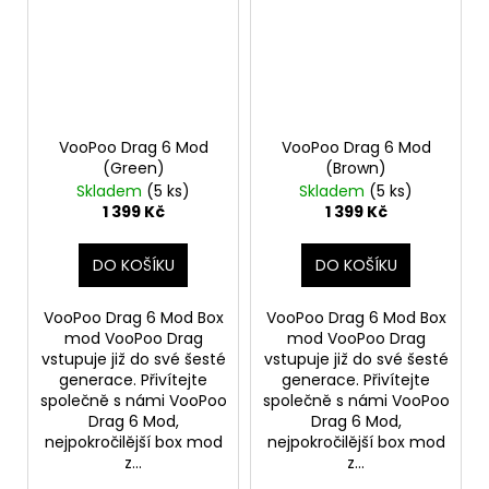
VooPoo Drag 6 Mod
VooPoo Drag 6 Mod
(Green)
(Brown)
Skladem
(5 ks)
Skladem
(5 ks)
1 399 Kč
1 399 Kč
DO KOŠÍKU
DO KOŠÍKU
VooPoo Drag 6 Mod Box
VooPoo Drag 6 Mod Box
mod VooPoo Drag
mod VooPoo Drag
vstupuje již do své šesté
vstupuje již do své šesté
generace. Přivítejte
generace. Přivítejte
společně s námi VooPoo
společně s námi VooPoo
Drag 6 Mod,
Drag 6 Mod,
nejpokročilější box mod
nejpokročilější box mod
z...
z...