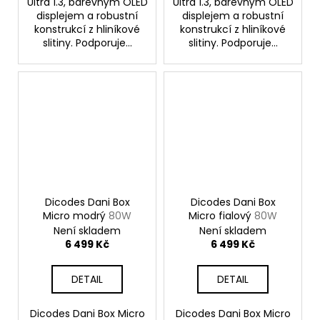
Ultra 1.3, barevným OLED
Ultra 1.3, barevným OLED
displejem a robustní
displejem a robustní
konstrukcí z hliníkové
konstrukcí z hliníkové
slitiny. Podporuje...
slitiny. Podporuje...
Dicodes Dani Box
Dicodes Dani Box
Micro modrý
80W
Micro fialový
80W
Není skladem
Není skladem
6 499 Kč
6 499 Kč
DETAIL
DETAIL
Dicodes Dani Box Micro
Dicodes Dani Box Micro