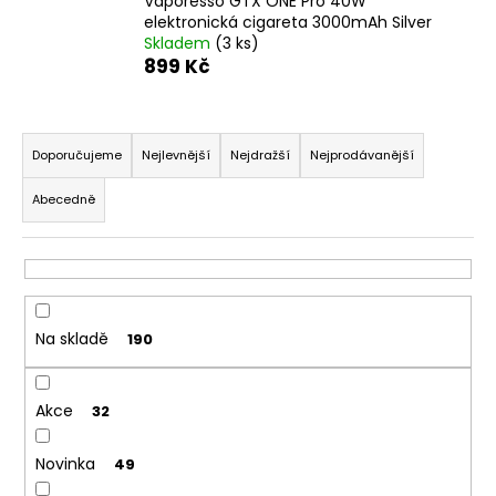
Vaporesso GTX ONE Pro 40W
a
elektronická cigareta 3000mAh Silver
Skladem
(3 ks)
j
899 Kč
í
t
Ř
?
a
Doporučujeme
Nejlevnější
Nejdražší
Nejprodávanější
z
Abecedně
e
n
HLEDAT
í
p
r
Na skladě
190
D
o
o
d
p
Akce
u
32
o
k
r
Novinka
49
t
u