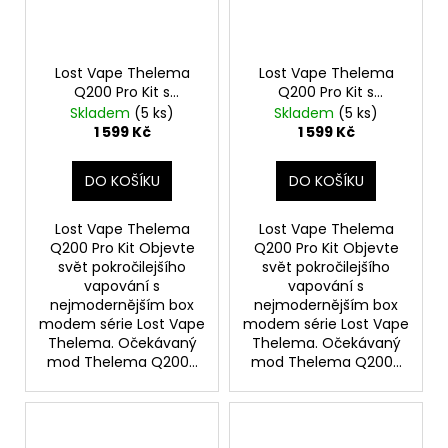
Lost Vape Thelema
Lost Vape Thelema
Q200 Pro Kit s
Q200 Pro Kit s
Centaurus Sub Ohm
Centaurus Sub Ohm
Skladem
(5 ks)
Skladem
(5 ks)
Tank V2 (Midnight
Tank V2 (Jungle
1 599 Kč
1 599 Kč
Warrior)
Nomad)
DO KOŠÍKU
DO KOŠÍKU
Lost Vape Thelema
Lost Vape Thelema
Q200 Pro Kit Objevte
Q200 Pro Kit Objevte
svět pokročilejšího
svět pokročilejšího
vapování s
vapování s
nejmodernějším box
nejmodernějším box
modem série Lost Vape
modem série Lost Vape
Thelema. Očekávaný
Thelema. Očekávaný
mod Thelema Q200...
mod Thelema Q200...