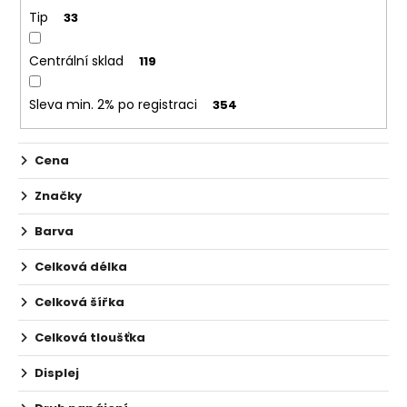
č
ů
Tip
33
u
j
e
Centrální sklad
119
m
e
Sleva min. 2% po registraci
354
LOST
Cena
MARY
TP1000
Značky
-
META
Barva
MOON
-
20MG
Celková délka
ŽVÝKAČKA,
LIMONÁDA,
Celková šířka
LESNÍ
OVOCE
Celková tloušťka
97
Kč
Displej
Původně:
169