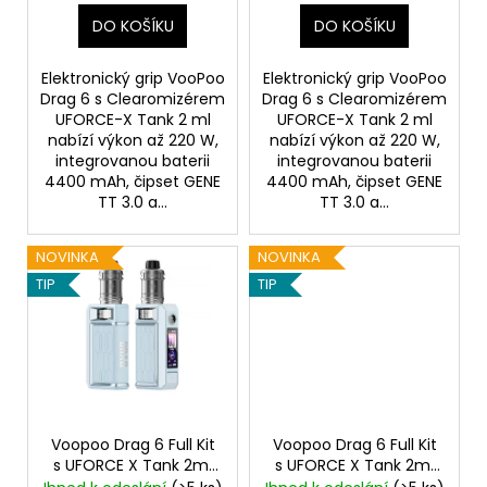
t
DO KOŠÍKU
DO KOŠÍKU
ů
Elektronický grip VooPoo
Elektronický grip VooPoo
Drag 6 s Clearomizérem
Drag 6 s Clearomizérem
UFORCE-X Tank 2 ml
UFORCE-X Tank 2 ml
nabízí výkon až 220 W,
nabízí výkon až 220 W,
integrovanou baterii
integrovanou baterii
4400 mAh, čipset GENE
4400 mAh, čipset GENE
TT 3.0 a...
TT 3.0 a...
NOVINKA
NOVINKA
TIP
TIP
Voopoo Drag 6 Full Kit
Voopoo Drag 6 Full Kit
s UFORCE X Tank 2ml
s UFORCE X Tank 2ml
Blue
4400mAh
Silver
4400mAh