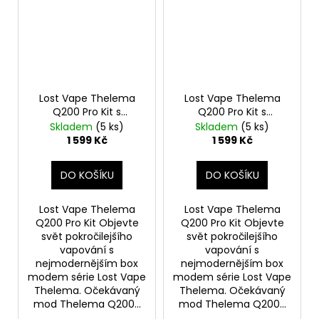
Lost Vape Thelema
Lost Vape Thelema
Q200 Pro Kit s
Q200 Pro Kit s
Centaurus Sub Ohm
Centaurus Sub Ohm
Skladem
(5 ks)
Skladem
(5 ks)
Tank V2 (Desert
Tank V2 (Dark
1 599 Kč
1 599 Kč
Defender)
Guardian)
DO KOŠÍKU
DO KOŠÍKU
Lost Vape Thelema
Lost Vape Thelema
Q200 Pro Kit Objevte
Q200 Pro Kit Objevte
svět pokročilejšího
svět pokročilejšího
vapování s
vapování s
nejmodernějším box
nejmodernějším box
modem série Lost Vape
modem série Lost Vape
Thelema. Očekávaný
Thelema. Očekávaný
mod Thelema Q200...
mod Thelema Q200...