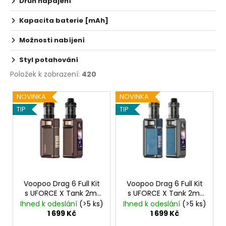
Druh napájení
Kč
Kapacita baterie [mAh]
Možnosti nabíjení
Styl potahování
Položek k zobrazení:
420
V
NOVINKA
NOVINKA
ý
TIP
TIP
p
i
s
p
r
o
Voopoo Drag 6 Full Kit
Voopoo Drag 6 Full Kit
s UFORCE X Tank 2ml
s UFORCE X Tank 2ml
d
Brown
4400mAh
Metal Gray
4400mAh
Ihned k odeslání
(>5 ks)
Ihned k odeslání
(>5 ks)
u
1 699 Kč
1 699 Kč
k