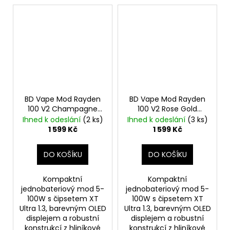
BD Vape Mod Rayden
BD Vape Mod Rayden
100 V2 Champagne
100 V2 Rose Gold
Gold
Výkonný
Výkonný značkový
Ihned k odeslání
(2 ks)
Ihned k odeslání
(3 ks)
značkový elektronický
elektronický Grip
1 599 Kč
1 599 Kč
Grip
DO KOŠÍKU
DO KOŠÍKU
Kompaktní
Kompaktní
jednobateriový mod 5-
jednobateriový mod 5-
100W s čipsetem XT
100W s čipsetem XT
Ultra 1.3, barevným OLED
Ultra 1.3, barevným OLED
displejem a robustní
displejem a robustní
konstrukcí z hliníkové
konstrukcí z hliníkové