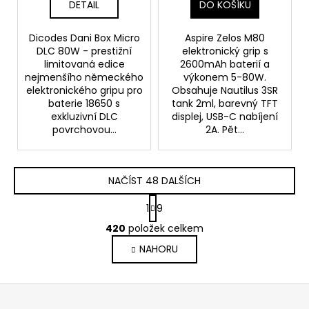
DETAIL
DO KOŠÍKU
Dicodes Dani Box Micro
Aspire Zelos M80
DLC 80W - prestižní
elektronický grip s
limitovaná edice
2600mAh baterií a
nejmenšího německého
výkonem 5-80W.
elektronického gripu pro
Obsahuje Nautilus 3SR
baterie 18650 s
tank 2ml, barevný TFT
exkluzivní DLC
displej, USB-C nabíjení
povrchovou...
2A. Pět...
NAČÍST 48 DALŠÍCH
S
1
9
t
O
r
420
položek celkem
v
á
NAHORU
l
n
k
á
o
d
Z
v
a
á