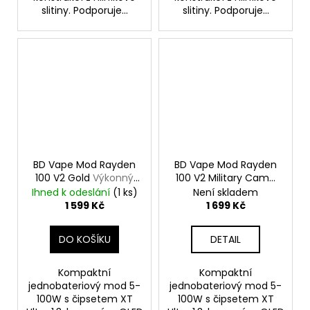
slitiny. Podporuje...
slitiny. Podporuje...
BD Vape Mod Rayden
BD Vape Mod Rayden
100 V2 Gold
Výkonný
100 V2 Military Camo
značkový elektronický
Výkonný značkový
Ihned k odeslání
(1 ks)
Není skladem
Grip
elektronický Grip
1 599 Kč
1 699 Kč
DO KOŠÍKU
DETAIL
Kompaktní
Kompaktní
jednobateriový mod 5-
jednobateriový mod 5-
100W s čipsetem XT
100W s čipsetem XT