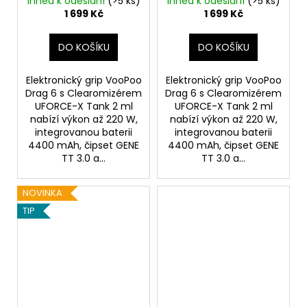
Ihned k odeslání
(>5 ks)
Ihned k odeslání
(>5 ks)
1 699 Kč
1 699 Kč
DO KOŠÍKU
DO KOŠÍKU
Elektronický grip VooPoo
Elektronický grip VooPoo
Drag 6 s Clearomizérem
Drag 6 s Clearomizérem
UFORCE-X Tank 2 ml
UFORCE-X Tank 2 ml
nabízí výkon až 220 W,
nabízí výkon až 220 W,
integrovanou baterii
integrovanou baterii
4400 mAh, čipset GENE
4400 mAh, čipset GENE
TT 3.0 a...
TT 3.0 a...
NOVINKA
TIP