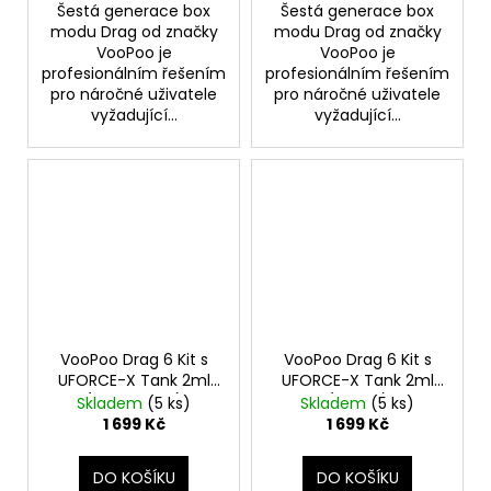
Šestá generace box
Šestá generace box
modu Drag od značky
modu Drag od značky
VooPoo je
VooPoo je
profesionálním řešením
profesionálním řešením
pro náročné uživatele
pro náročné uživatele
vyžadující...
vyžadující...
VooPoo Drag 6 Kit s
VooPoo Drag 6 Kit s
UFORCE-X Tank 2ml
UFORCE-X Tank 2ml
(Metal Gray)
(Green)
Skladem
(5 ks)
Skladem
(5 ks)
1 699 Kč
1 699 Kč
DO KOŠÍKU
DO KOŠÍKU