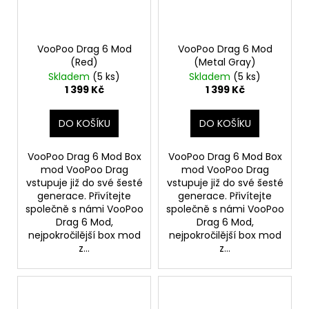
VooPoo Drag 6 Mod
VooPoo Drag 6 Mod
(Red)
(Metal Gray)
Skladem
(5 ks)
Skladem
(5 ks)
1 399 Kč
1 399 Kč
DO KOŠÍKU
DO KOŠÍKU
VooPoo Drag 6 Mod Box
VooPoo Drag 6 Mod Box
mod VooPoo Drag
mod VooPoo Drag
vstupuje již do své šesté
vstupuje již do své šesté
generace. Přivítejte
generace. Přivítejte
společně s námi VooPoo
společně s námi VooPoo
Drag 6 Mod,
Drag 6 Mod,
nejpokročilější box mod
nejpokročilější box mod
z...
z...