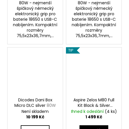
80W - nejmenší
80W - nejmenší
špičkový německý
špičkový německý
elektronický grip pro
elektronický grip pro
baterie 18650 s USB-C
baterie 18650 s USB-C
nabíjením. Kompaktní
nabíjením. Kompaktní
rozměry
rozměry
75,5x23x36,7mm,...
75,5x23x36,7mm,...
TIP
Dicodes Dani Box
Aspire Zelos M80 Full
Micro DLC silver
80W
Kit Black & Silver
Elektronický Grip
Není skladem
Ihned k odeslání
(4 ks)
10 199 Kč
1 499 Kč