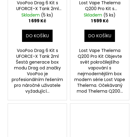
VooPoo Drag 6 Kit s
Lost Vape Thelema
UFORCE-X Tank 2ml
Q200 Pro Kit s
(Black)
Centaurus Sub Ohm
Skladem
(5 ks)
Skladem
(5 ks)
Tank V2 (Shadow
1 699 Kč
1 599 Kč
Guardian)
DO KOŠÍKU
DO KOŠÍKU
VooPoo Drag 6 Kit s
Lost Vape Thelema
UFORCE-X Tank 2ml
Q200 Pro Kit Objevte
Šestá generace box
svět pokročilejšího
modu Drag od značky
vapování s
VooPoo je
nejmodernějším box
profesionálním řešením
modem série Lost Vape
pro náročné uživatele
Thelema. Očekávaný
vyžadující...
mod Thelema Q200...