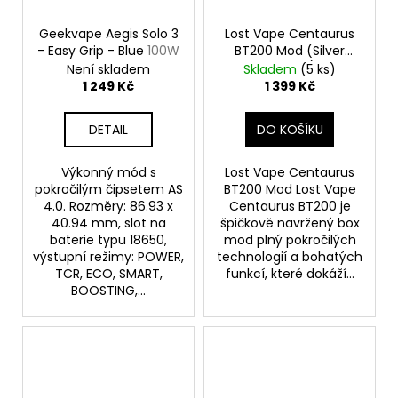
Geekvape Aegis Solo 3
Lost Vape Centaurus
- Easy Grip - Blue
100W
BT200 Mod (Silver
Carbon)
Není skladem
Skladem
(5 ks)
1 249 Kč
1 399 Kč
DETAIL
DO KOŠÍKU
Výkonný mód s
Lost Vape Centaurus
pokročilým čipsetem AS
BT200 Mod Lost Vape
4.0. Rozměry: 86.93 x
Centaurus BT200 je
40.94 mm, slot na
špičkově navržený box
baterie typu 18650,
mod plný pokročilých
výstupní režimy: POWER,
technologií a bohatých
TCR, ECO, SMART,
funkcí, které dokáží...
BOOSTING,...