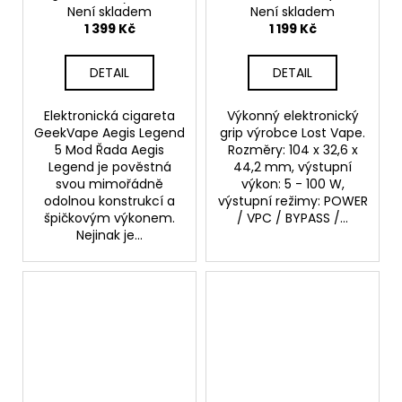
Black)
- 100W - Black Classic
Není skladem
Není skladem
Black
1 399 Kč
1 199 Kč
DETAIL
DETAIL
Elektronická cigareta
Výkonný elektronický
GeekVape Aegis Legend
grip výrobce Lost Vape.
5 Mod Řada Aegis
Rozměry: 104 x 32,6 x
Legend je pověstná
44,2 mm, výstupní
svou mimořádně
výkon: 5 - 100 W,
odolnou konstrukcí a
výstupní režimy: POWER
špičkovým výkonem.
/ VPC / BYPASS /...
Nejinak je...