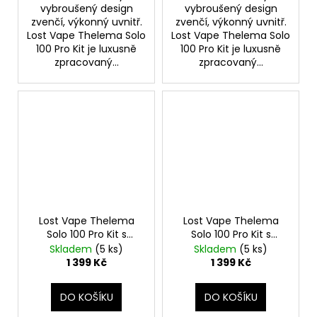
vybroušený design
vybroušený design
zvenčí, výkonný uvnitř.
zvenčí, výkonný uvnitř.
Lost Vape Thelema Solo
Lost Vape Thelema Solo
100 Pro Kit je luxusně
100 Pro Kit je luxusně
zpracovaný...
zpracovaný...
Lost Vape Thelema
Lost Vape Thelema
Solo 100 Pro Kit s
Solo 100 Pro Kit s
Centaurus Sub Ohm
Centaurus Sub Ohm
Skladem
(5 ks)
Skladem
(5 ks)
Tank V2 (Lotus Lilac)
Tank V2 (Carbon
1 399 Kč
1 399 Kč
Black)
DO KOŠÍKU
DO KOŠÍKU