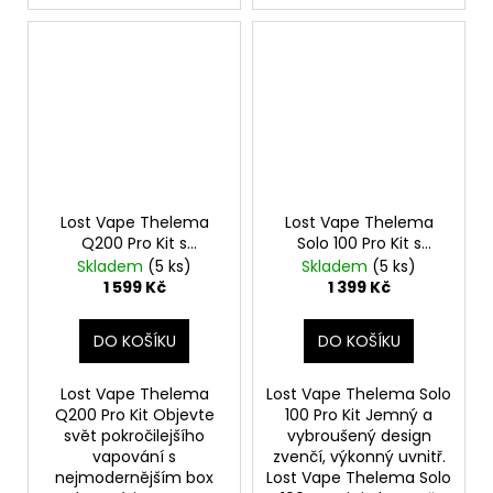
Lost Vape Thelema
Lost Vape Thelema
Q200 Pro Kit s
Solo 100 Pro Kit s
Centaurus Sub Ohm
Centaurus Sub Ohm
Skladem
(5 ks)
Skladem
(5 ks)
Tank V2 (Armor
Tank V2 (Wavy Silver)
1 599 Kč
1 399 Kč
Knight)
DO KOŠÍKU
DO KOŠÍKU
Lost Vape Thelema
Lost Vape Thelema Solo
Q200 Pro Kit Objevte
100 Pro Kit Jemný a
svět pokročilejšího
vybroušený design
vapování s
zvenčí, výkonný uvnitř.
nejmodernějším box
Lost Vape Thelema Solo