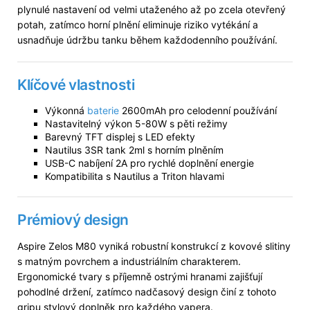
plynulé nastavení od velmi utaženého až po zcela otevřený
potah, zatímco horní plnění eliminuje riziko vytékání a
usnadňuje údržbu tanku během každodenního používání.
Klíčové vlastnosti
Výkonná
baterie
2600mAh pro celodenní používání
Nastavitelný výkon 5-80W s pěti režimy
Barevný TFT displej s LED efekty
Nautilus 3SR tank 2ml s horním plněním
USB-C nabíjení 2A pro rychlé doplnění energie
Kompatibilita s Nautilus a Triton hlavami
Prémiový design
Aspire Zelos M80 vyniká robustní konstrukcí z kovové slitiny
s matným povrchem a industriálním charakterem.
Ergonomické tvary s příjemně ostrými hranami zajišťují
pohodlné držení, zatímco nadčasový design činí z tohoto
gripu stylový doplněk pro každého vapera.