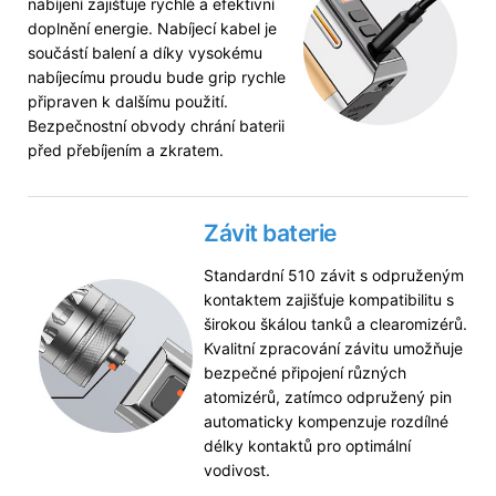
nabíjení zajišťuje rychlé a efektivní
doplnění energie. Nabíjecí kabel je
součástí balení a díky vysokému
nabíjecímu proudu bude grip rychle
připraven k dalšímu použití.
Bezpečnostní obvody chrání baterii
před přebíjením a zkratem.
Závit baterie
Standardní 510 závit s odpruženým
kontaktem zajišťuje kompatibilitu s
širokou škálou tanků a clearomizérů.
Kvalitní zpracování závitu umožňuje
bezpečné připojení různých
atomizérů, zatímco odpružený pin
automaticky kompenzuje rozdílné
délky kontaktů pro optimální
vodivost.