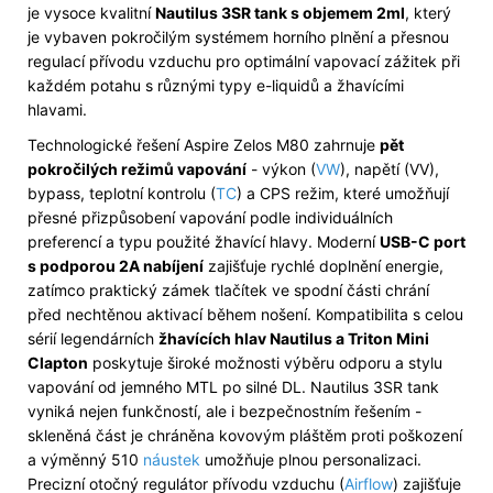
je vysoce kvalitní
Nautilus 3SR tank s objemem 2ml
, který
je vybaven pokročilým systémem horního plnění a přesnou
regulací přívodu vzduchu pro optimální vapovací zážitek při
každém potahu s různými typy e-liquidů a žhavícími
hlavami.
Technologické řešení Aspire Zelos M80 zahrnuje
pět
pokročilých režimů vapování
- výkon (
VW
), napětí (VV),
bypass, teplotní kontrolu (
TC
) a CPS režim, které umožňují
přesné přizpůsobení vapování podle individuálních
preferencí a typu použité žhavící hlavy. Moderní
USB-C port
s podporou 2A nabíjení
zajišťuje rychlé doplnění energie,
zatímco praktický zámek tlačítek ve spodní části chrání
před nechtěnou aktivací během nošení. Kompatibilita s celou
sérií legendárních
žhavících hlav Nautilus a Triton Mini
Clapton
poskytuje široké možnosti výběru odporu a stylu
vapování od jemného MTL po silné DL. Nautilus 3SR tank
vyniká nejen funkčností, ale i bezpečnostním řešením -
skleněná část je chráněna kovovým pláštěm proti poškození
a výměnný 510
náustek
umožňuje plnou personalizaci.
Precizní otočný regulátor přívodu vzduchu (
Airflow
) zajišťuje