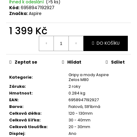
č
Ihned k odeslání
(>5 ks)
u
Kód:
6958947192927
j
Značka:
Aspire
e
m
1 399 Kč
e
Měrná
DO KOŠÍKU
cena:
ELF
BAR
Zeptat se
Hlídat
Sdílet
600
-
20MG
Gripy a mody Aspire
Kategorie
:
-
Zelos M80
CHERRY
Záruka
:
2 roky
(TŘEŠEŇ)
Hmotnost
:
0.284 kg
145
EAN
:
6958947192927
Kč
Barva
:
Fialová
,
Stříbrná
Celková délka
:
120 - 130mm
Celková šířka
:
30 - 40mm
Celková tloušťka
:
20 - 30mm
Displej
:
Ano