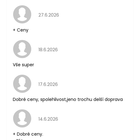
Hodnocení obchodu je 5 z 5 hvězdiček.
27.6.2026
+ Ceny
Hodnocení obchodu je 5 z 5 hvězdiček.
18.6.2026
Vše super
Hodnocení obchodu je 5 z 5 hvězdiček.
17.6.2026
Dobré ceny, spolehlivost,jeno trochu delší doprava
Hodnocení obchodu je 5 z 5 hvězdiček.
14.6.2026
+ Dobré ceny.