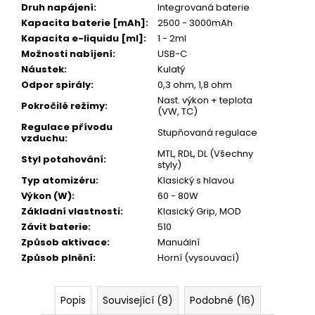
Druh napájení
:
Integrovaná baterie
Kapacita baterie [mAh]
:
2500 - 3000mAh
Kapacita e-liquidu [ml]
:
1 - 2ml
Možnosti nabíjení
:
USB-C
Náustek
:
Kulatý
Odpor spirály
:
0,3 ohm, 1,8 ohm
Nast. výkon + teplota
Pokročilé režimy
:
(VW, TC)
Regulace přívodu
Stupňovaná regulace
vzduchu
:
MTL, RDL, DL (Všechny
Styl potahování
:
styly)
Typ atomizéru
:
Klasický s hlavou
Výkon (W)
:
60 - 80W
Základní vlastnosti
:
Klasický Grip, MOD
Závit baterie
:
510
Způsob aktivace
:
Manuální
Způsob plnění
:
Horní (vysouvací)
Popis
Související (8)
Podobné (16)