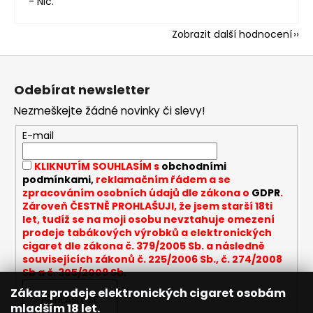
- Nic.
Zobrazit další hodnocení
Z
á
Odebírat newsletter
p
Nezmeškejte žádné novinky či slevy!
a
t
E-mail
í
KLIKNUTÍM SOUHLASÍM s
obchodními
podmínkami,
reklamačním řádem a se
zpracováním osobních údajů dle zákona o
GDPR
.
Zároveň ČESTNĚ PROHLAŠUJI, že jsem starší 18ti
let, tudíž se na moji osobu nevztahuje omezení
prodeje tabákových výrobků a elektronických
cigaret dle zákona č. 379/2005 Sb. a následně
souvisejících zákonů č. 225/2006 Sb., č. 274/2008
Sb a č. 305/2009 Sb.
Zákaz prodeje elektronických cigaret osobám
PŘIHLÁSIT SE
mladším 18 let.