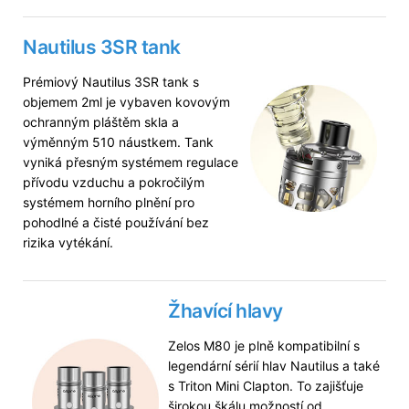
Nautilus 3SR tank
Prémiový Nautilus 3SR tank s
objemem 2ml je vybaven kovovým
ochranným pláštěm skla a
výměnným 510 náustkem. Tank
vyniká přesným systémem regulace
přívodu vzduchu a pokročilým
systémem horního plnění pro
pohodlné a čisté používání bez
rizika vytékání.
Žhavící hlavy
Zelos M80 je plně kompatibilní s
legendární sérií hlav Nautilus a také
s Triton Mini Clapton. To zajišťuje
širokou škálu možností od