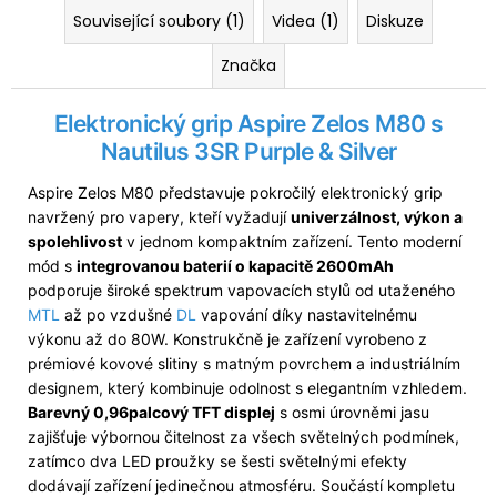
Související soubory (1)
Videa (1)
Diskuze
Značka
Elektronický grip Aspire Zelos M80 s
Nautilus 3SR Purple & Silver
Aspire Zelos M80 představuje pokročilý elektronický grip
navržený pro vapery, kteří vyžadují
univerzálnost, výkon a
spolehlivost
v jednom kompaktním zařízení. Tento moderní
mód s
integrovanou baterií o kapacitě 2600mAh
podporuje široké spektrum vapovacích stylů od utaženého
MTL
až po vzdušné
DL
vapování díky nastavitelnému
výkonu až do 80W. Konstrukčně je zařízení vyrobeno z
prémiové kovové slitiny s matným povrchem a industriálním
designem, který kombinuje odolnost s elegantním vzhledem.
Barevný 0,96palcový TFT displej
s osmi úrovněmi jasu
zajišťuje výbornou čitelnost za všech světelných podmínek,
zatímco dva LED proužky se šesti světelnými efekty
dodávají zařízení jedinečnou atmosféru. Součástí kompletu