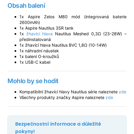
Obsah balení
1x Aspire Zelos M80 mód (integrovaná baterie
2600mAh)
1x Aspire Nautilus 3SR tank
1x
žhavící hlava
Nautilus Meshed 0,3Ω (23-28W) –
předinstalovaná
1x žhavící hlava Nautilus BVC 1,8Ω (10-14W)
1x náhradní náustek
1x balení O-kroužků
1x USB-C kabel
Mohlo by se hodit
Kompatibilní žhavící hlavy Nautilus série naleznete
zde
Všechny produkty značky Aspire naleznete
zde