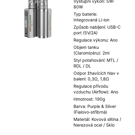
Výstupní výkon: 5W-
80W
Typ baterie:
Integrovaná Li-ion
Způsob nabíjení: USB-C
port (5V/2A)
Regulace výkonu: Ano
Objem tanku
(Claromizéru): 2ml
Styl potahování: MTL /
RDL / DL
Odpor žhavících hlav v
balení: 0,3Ω, 1,8Ω
Regulace přívodu
vzduchu (Airflow): Ano
Hmotnost: 190g
Barva: Purple & Silver
(Fialovo-stříbrná)
Materiál: Kovová slitina /
Nerezová ocel / Sklo