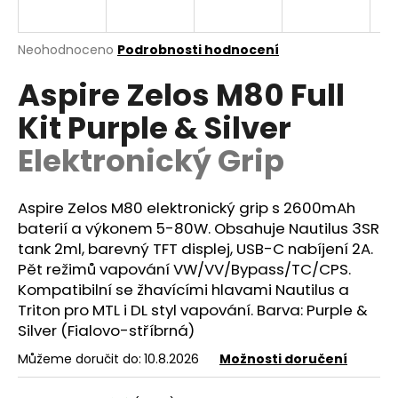
a
j
Průměrné
Neohodnoceno
Podrobnosti hodnocení
í
hodnocení
Aspire Zelos M80 Full
produktu
t
je
?
Kit Purple & Silver
0,0
z
Elektronický Grip
5
hvězdiček.
Aspire Zelos M80 elektronický grip s 2600mAh
HLEDAT
baterií a výkonem 5-80W. Obsahuje Nautilus 3SR
tank 2ml, barevný TFT displej, USB-C nabíjení 2A.
Pět režimů vapování
VW
/VV/Bypass/
TC
/CPS.
D
Kompatibilní se žhavícími hlavami Nautilus a
o
Triton pro
MTL
i
DL
styl vapování. Barva: Purple &
p
Silver (Fialovo-stříbrná)
o
r
Můžeme doručit do:
10.8.2026
Možnosti doručení
u