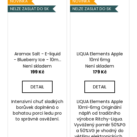
NOVINKA
NOVINKA
NELZE ZASLAT DO SK
NELZE ZASLAT DO SK
Aramax Salt - E-liquid
LIQUA Elements Apple
- Blueberry Ice - 10mg
10ml 6mg
Ledová borůvka
Není skladem
Není skladem
199 Kč
179 Kč
DETAIL
DETAIL
Intenzivní chuť sladkých
LIQUA Elements Apple
borůvek doplněná o
10ml-6mg Originální
bohatou porci ledu pro
náplň od tradičního
to správné osvěžení.
výrobce Ritchy-Liqua.
Vyvážený poměr 50%PG
a 50%VG je vhodný do
většiny elektronických...