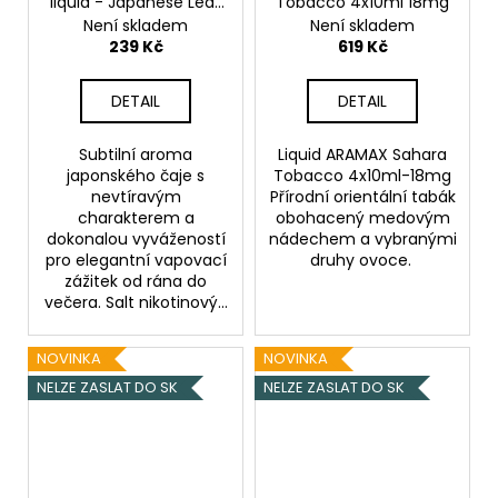
liquid - Japanese Leaf
Tobacco 4x10ml 18mg
- 20mg
Není skladem
Není skladem
239 Kč
619 Kč
DETAIL
DETAIL
Subtilní aroma
Liquid ARAMAX Sahara
japonského čaje s
Tobacco 4x10ml-18mg
nevtíravým
Přírodní orientální tabák
charakterem a
obohacený medovým
dokonalou vyvážeností
nádechem a vybranými
pro elegantní vapovací
druhy ovoce.
zážitek od rána do
večera. Salt nikotinový...
NOVINKA
NOVINKA
NELZE ZASLAT DO SK
NELZE ZASLAT DO SK