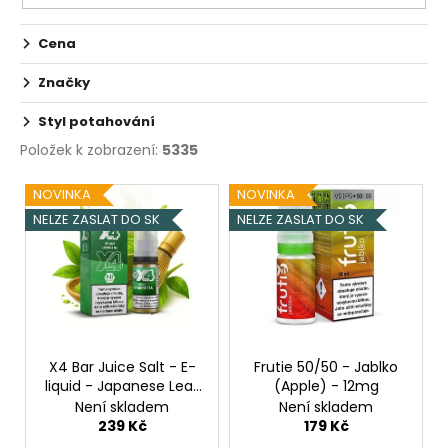
Cena
Značky
Styl potahování
Položek k zobrazení:
5335
V
NOVINKA
NOVINKA
ý
NELZE ZASLAT DO SK
NELZE ZASLAT DO SK
p
i
s
p
r
o
X4 Bar Juice Salt - E-
Frutie 50/50 - Jablko
liquid - Japanese Leaf
(Apple) - 12mg
d
- 10mg
Není skladem
Není skladem
u
239 Kč
179 Kč