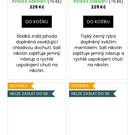
- 20mg
Ihned k odeslání
(>5 ks)
Ihned k odeslání
(>5 ks)
229 Kč
229 Kč
DO KOŠÍKU
DO KOŠÍKU
Sladká zralá jahoda
Trpký černý rybíz
doplněná osvěžující
doplněný svěžím
chladivou dochutí. Salt
mentolem. Salt nikotin
nikotin zajišťuje jemný
zajišťuje jemný nástup a
nástup a rychlé
rychlé uspokojení chuti
uspokojení chuti na
na nikotin.
nikotin.
NOVINKA
NOVINKA
NELZE ZASLAT DO SK
NELZE ZASLAT DO SK