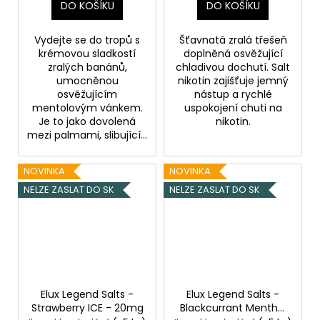
DO KOŠÍKU
DO KOŠÍKU
Vydejte se do tropů s
Šťavnatá zralá třešeň
krémovou sladkostí
doplněná osvěžující
zralých banánů,
chladivou dochutí. Salt
umocněnou
nikotin zajišťuje jemný
osvěžujícím
nástup a rychlé
mentolovým vánkem.
uspokojení chuti na
Je to jako dovolená
nikotin.
mezi palmami, slibující...
NOVINKA
NOVINKA
NELZE ZASLAT DO SK
NELZE ZASLAT DO SK
Elux Legend Salts -
Elux Legend Salts -
Strawberry ICE - 20mg
Blackcurrant Menthol