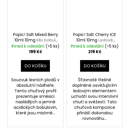
Popic! Salt Mixed Berry
Popic! Salt Cherry ICE
10ml 10mg
Mix bobulí
10ml 10mg
Ledové
(jahoda, Malina,
třešně
Ihned k odeslání
(>5 ks)
Ihned k odeslání
(>5 ks)
Borůvka)
199 Kč
219 Kč
DO KOŠÍKU
DO KOŠÍKU
Souzvuk lesních plodů v
Šťavnaté třešně
absolutní nádheře.
doplněné osvěžujícím
Tento chuťový profil
ledovým elementem
prezentuje směsici
uchvátí svou intenzivní
nasládlých a jemně
chutí a svěžestí. Tato
acidických bobulovin,
chuťová kompozice
které jsou mistrně...
přináší dokonalou
rovnováhu...