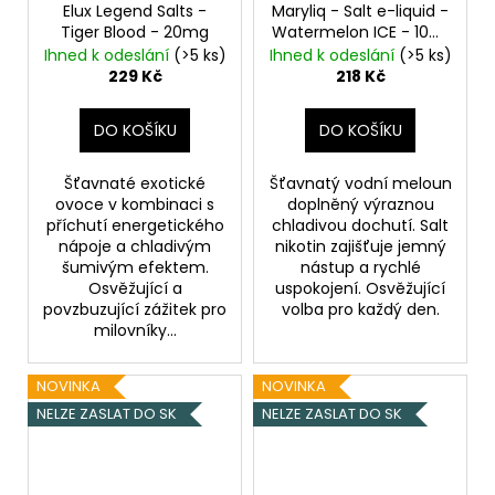
Elux Legend Salts -
Maryliq - Salt e-liquid -
Tiger Blood - 20mg
Watermelon ICE - 10ml
- 20mg
Ledový
Ihned k odeslání
(>5 ks)
Ihned k odeslání
(>5 ks)
meloun
229 Kč
218 Kč
DO KOŠÍKU
DO KOŠÍKU
Šťavnaté exotické
Šťavnatý vodní meloun
ovoce v kombinaci s
doplněný výraznou
příchutí energetického
chladivou dochutí. Salt
nápoje a chladivým
nikotin zajišťuje jemný
šumivým efektem.
nástup a rychlé
Osvěžující a
uspokojení. Osvěžující
povzbuzující zážitek pro
volba pro každý den.
milovníky...
NOVINKA
NOVINKA
NELZE ZASLAT DO SK
NELZE ZASLAT DO SK