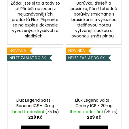
Žádali jste si to a tady to
Borůvka, třešeň a
je! Přinášíme jeden z
brusinka, Páni! Lahodné
nejuznávanějších
borůvky smíchané s
produktů Elux. Připravte
brusinkami a výraznou
se na explozi dokonale
třešňovou notou
vyvážených kyselých a
vytvářejí sladkou a
sladkých...
ovocnou směs plnou...
NOVINKA
NOVINKA
NELZE ZASLAT DO SK
NELZE ZASLAT DO SK
Elux Legend Salts -
Elux Legend Salts -
Banana ICE - 10mg
Cherry ICE - 20mg
Ihned k odeslání
(>5 ks)
Ihned k odeslání
(>5 ks)
229 Kč
229 Kč