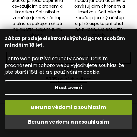
Sladká jahoda doplněná
Sladká jahoda doplněná
osvěžujícím citronem a
osvěžujícím citronem a
limetkou. Salt nikotin
limetkou. Salt nikotin
zaručuje jemný nástup
zaručuje jemný nástup
a plné uspokojení chuti
a plné uspokojení chuti
na nikotin. Objem 10ml,
na nikotin. Objem 10ml,
obsah...
obsah...
Zákaz prodeje elektronických cigaret osobám
mladším 18 let.
NAČÍST 48 DALŠÍCH
Tento web používá soubory cookie. Dalším
procházením tohoto webu vyjadřujete souhlas, že
S
1
112
jste starší 18ti let a s používáním cookie.
t
O
r
5335
položek celkem
v
á
Nastavení
NAHORU
l
n
k
á
o
d
Z
v
Beru na vědomí a souhlasím
a
á
á
c
Vítejte ve světě INNOKIN. Nabízíme Vám to nejlepší ze světa
Odebírat newsletter
n
vapingu. DORUČENÍ ZDARMA nad 1000,- kč / 50 EURO!
p
Beru na vědomí a nesouhlasím
í
í
DÁREKZDARMA nad 1500,- kč.
Nezmeškejte žádné novinky či slevy!
p
a
r