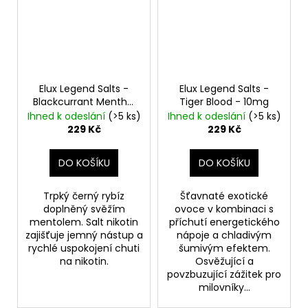
Elux Legend Salts -
Elux Legend Salts -
Blackcurrant Menthol
Tiger Blood - 10mg
- 10mg
Ihned k odeslání
(>5 ks)
Ihned k odeslání
(>5 ks)
229 Kč
229 Kč
DO KOŠÍKU
DO KOŠÍKU
Trpký černý rybíz
Šťavnaté exotické
doplněný svěžím
ovoce v kombinaci s
mentolem. Salt nikotin
příchutí energetického
zajišťuje jemný nástup a
nápoje a chladivým
rychlé uspokojení chuti
šumivým efektem.
na nikotin.
Osvěžující a
povzbuzující zážitek pro
milovníky...