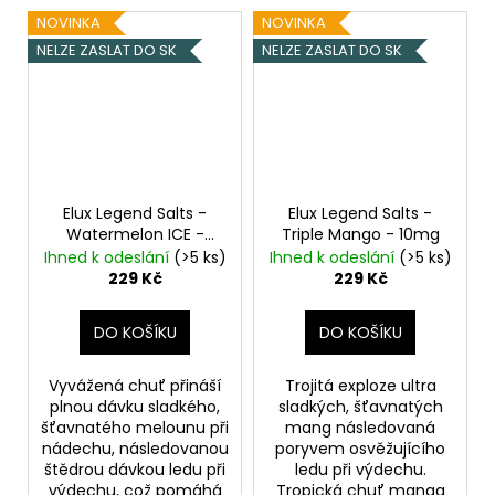
NOVINKA
NOVINKA
NELZE ZASLAT DO SK
NELZE ZASLAT DO SK
Elux Legend Salts -
Elux Legend Salts -
Watermelon ICE -
Triple Mango - 10mg
10mg
Ihned k odeslání
(>5 ks)
Ihned k odeslání
(>5 ks)
229 Kč
229 Kč
DO KOŠÍKU
DO KOŠÍKU
Vyvážená chuť přináší
Trojitá exploze ultra
plnou dávku sladkého,
sladkých, šťavnatých
šťavnatého melounu při
mang následovaná
nádechu, následovanou
poryvem osvěžujícího
štědrou dávkou ledu při
ledu při výdechu.
výdechu, což pomáhá
Tropická chuť manga