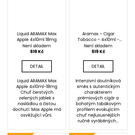
Liquid ARAMAX Max
Aramax - Cigar
Apple 4x10ml 18mg
Tobacco - 4x10ml -
12mg
Není skladem
Není skladem
619 Kč
619 Kč
DETAIL
DETAIL
Liquid ARAMAX Max
Intenzivní doutníková
Apple 4x10ml-18mg
směs s autentickým
Chuť čerstvých
charakterem
zelených jablek s
prémiových cigár a
nasládlou a čistou
bohatým tabákovým
dochutí. Max Apple má
profilem evokujícím
osvěžující vůni.
chuť nejluxusnějších
ručně vyráběných...