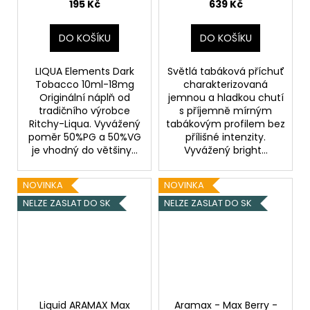
195 Kč
639 Kč
DO KOŠÍKU
DO KOŠÍKU
LIQUA Elements Dark
Světlá tabáková příchuť
Tobacco 10ml-18mg
charakterizovaná
Originální náplň od
jemnou a hladkou chutí
tradičního výrobce
s příjemně mírným
Ritchy-Liqua. Vyvážený
tabákovým profilem bez
poměr 50%PG a 50%VG
přílišné intenzity.
je vhodný do většiny...
Vyvážený bright...
NOVINKA
NOVINKA
NELZE ZASLAT DO SK
NELZE ZASLAT DO SK
Liquid ARAMAX Max
Aramax - Max Berry -