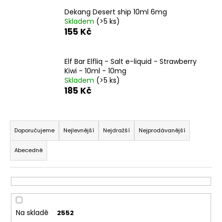
č
u
Dekang Desert ship 10ml 6mg
Skladem
(>5 ks)
j
155 Kč
e
m
e
Elf Bar Elfliq - Salt e-liquid - Strawberry
Kiwi - 10ml - 10mg
Skladem
(>5 ks)
LOST
185 Kč
MARY
TP1000
-
Ř
META
MOON
a
Doporučujeme
Nejlevnější
Nejdražší
Nejprodávanější
-
z
20MG
Abecedně
ŽVÝKAČKA,
e
LIMONÁDA,
n
LESNÍ
OVOCE
í
97
p
Kč
r
Původně:
Na skladě
2552
169