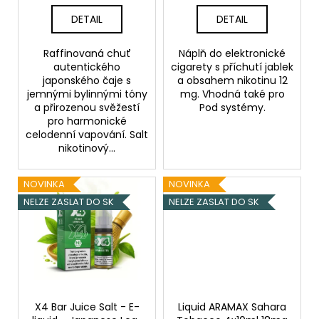
k
t
DETAIL
DETAIL
ů
Raffinovaná chuť
Náplň do elektronické
autentického
cigarety s příchutí jablek
japonského čaje s
a obsahem nikotinu 12
jemnými bylinnými tóny
mg. Vhodná také pro
a přirozenou svěžestí
Pod systémy.
pro harmonické
celodenní vapování. Salt
nikotinový...
NOVINKA
NOVINKA
NELZE ZASLAT DO SK
NELZE ZASLAT DO SK
X4 Bar Juice Salt - E-
Liquid ARAMAX Sahara