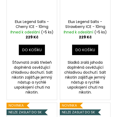
Elux Legend Salts -
Elux Legend Salts -
Cherry ICE - 10mg
Strawberry ICE - 10mg
Ihned k odeslání
(>5 ks)
Ihned k odeslání
(>5 ks)
229 Kč
229 Kč
DO KOŠÍKU
DO KOŠÍKU
Šťavnatá zralá třešeň
Sladká zralá jahoda
doplněná osvěžující
doplněná osvěžující
chladivou dochutí. Salt
chladivou dochutí. Salt
nikotin zajišťuje jemný
nikotin zajišťuje jemný
nástup a rychlé
nástup a rychlé
uspokojení chuti na
uspokojení chuti na
nikotin.
nikotin.
NOVINKA
NOVINKA
NELZE ZASLAT DO SK
NELZE ZASLAT DO SK