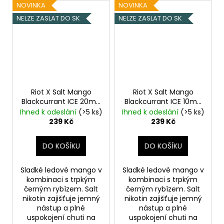
NOVINKA
NOVINKA
NELZE ZASLAT DO SK
NELZE ZASLAT DO SK
Riot X Salt Mango
Riot X Salt Mango
Blackcurrant ICE 20mg
Blackcurrant ICE 10mg
Ledové mango a
Ledové mango a
Ihned k odeslání
(>5 ks)
Ihned k odeslání
(>5 ks)
černý rybíz
černý rybíz
239 Kč
239 Kč
DO KOŠÍKU
DO KOŠÍKU
Sladké ledové mango v
Sladké ledové mango v
kombinaci s trpkým
kombinaci s trpkým
černým rybízem. Salt
černým rybízem. Salt
nikotin zajišťuje jemný
nikotin zajišťuje jemný
nástup a plné
nástup a plné
uspokojení chuti na
uspokojení chuti na