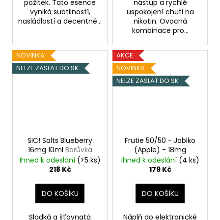
požitek. Tato esence
nástup a rychlé
vyniká subtilností,
uspokojení chuti na
nasládlostí a decentně...
nikotin. Ovocná
kombinace pro...
NOVINKA
AKCE
NELZE ZASLAT DO SK
NOVINKA
NELZE ZASLAT DO SK
SIC! Salts Blueberry
Frutie 50/50 - Jablko
16mg 10ml
Borůvka
(Apple) - 18mg
Ihned k odeslání
(>5 ks)
Ihned k odeslání
(4 ks)
218 Kč
179 Kč
DO KOŠÍKU
DO KOŠÍKU
Sladká a šťavnatá
Náplň do elektronické