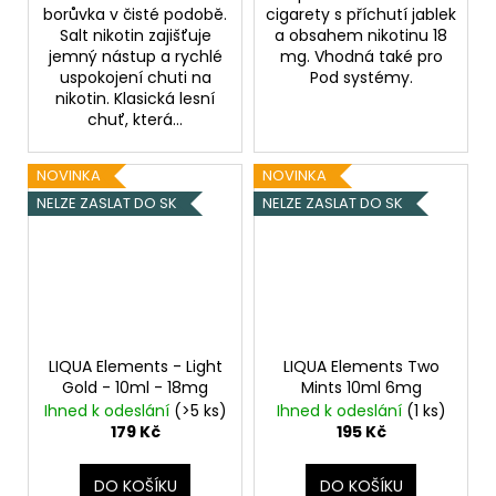
borůvka v čisté podobě.
cigarety s příchutí jablek
Salt nikotin zajišťuje
a obsahem nikotinu 18
jemný nástup a rychlé
mg. Vhodná také pro
uspokojení chuti na
Pod systémy.
nikotin. Klasická lesní
chuť, která...
NOVINKA
NOVINKA
NELZE ZASLAT DO SK
NELZE ZASLAT DO SK
LIQUA Elements - Light
LIQUA Elements Two
Gold - 10ml - 18mg
Mints 10ml 6mg
Ihned k odeslání
(>5 ks)
Ihned k odeslání
(1 ks)
179 Kč
195 Kč
DO KOŠÍKU
DO KOŠÍKU