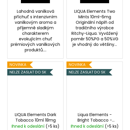
Lahodná vanilková
LIQUA Elements Two
příchuť s intenzivním
Mints 10ml-6mg
vanilkovým aroma a
Originální náplň od
příjemně sladkým
tradičního výrobce
charakterem
Ritchy-Liqua. Vyvážený
evokujícím chuť
poměr 50%PG a 50%VG
prémiových vanilkových
je vhodný do většiny...
produktů....
NOVINKA
NOVINKA
NELZE ZASLAT DO SK
NELZE ZASLAT DO SK
LIQUA Elements Dark
Liqua Elements -
Tobacco 10ml 18mg
Bright Tobacco -
4x10ml - 12mg
Ihned k odeslání
(>5 ks)
Ihned k odeslání
(>5 ks)