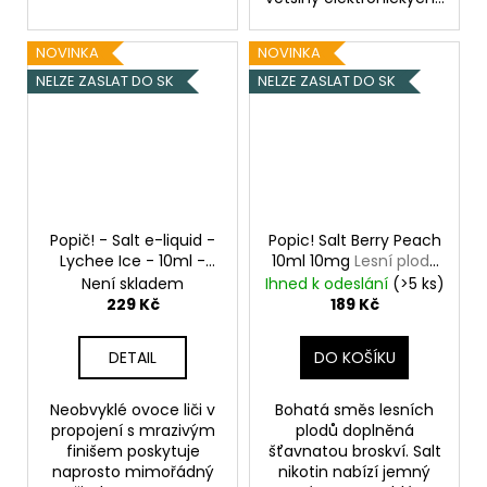
NOVINKA
NOVINKA
NELZE ZASLAT DO SK
NELZE ZASLAT DO SK
Popič! - Salt e-liquid -
Popic! Salt Berry Peach
Lychee Ice - 10ml -
10ml 10mg
Lesní plody
20mg
Chladivé Liči
s broskví
Není skladem
Ihned k odeslání
(>5 ks)
229 Kč
189 Kč
DETAIL
DO KOŠÍKU
Neobvyklé ovoce liči v
Bohatá směs lesních
propojení s mrazivým
plodů doplněná
finišem poskytuje
šťavnatou broskví. Salt
naprosto mimořádný
nikotin nabízí jemný