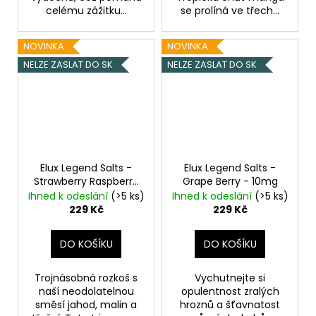
celému zážitku...
se prolíná ve třech...
NOVINKA
NOVINKA
NELZE ZASLAT DO SK
NELZE ZASLAT DO SK
Elux Legend Salts -
Elux Legend Salts -
Strawberry Raspberry
Grape Berry - 10mg
Cherry - 10mg
Ihned k odeslání
(>5 ks)
Ihned k odeslání
(>5 ks)
229 Kč
229 Kč
DO KOŠÍKU
DO KOŠÍKU
Trojnásobná rozkoš s
Vychutnejte si
naší neodolatelnou
opulentnost zralých
směsí jahod, malin a
hroznů a šťavnatost