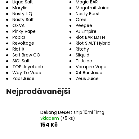
Liqua Salt
Magic BAR
a
Maryliq
Megafruit Juice
Nasty LIQ
Nasty Burst
j
Nasty Salt
Oree
í
OXVA
Peegee
t
Pinky Vape
PJ Empire
Popič!
Riot BAR EDTN
?
Revoltage
Riot S:ALT Hybrid
Riot X
Ritchy
Salt Brew CO
Sliquid
SIC! Salt
TI Juice
TOP Joyetech
Vampire Vape
HLEDAT
Way To Vape
X4 Bar Juice
Zap! Juice
Zeus Juice
Nejprodávanější
D
o
p
Dekang Desert ship 10ml 11mg
Skladem
(>5 ks)
o
154 Kč
r
u