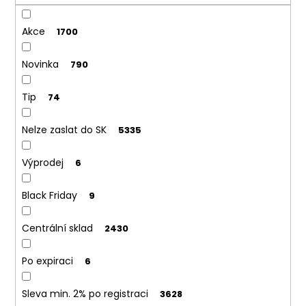
o
Kč
d
Akce
u
1700
k
Novinka
790
t
ů
Tip
74
Nelze zaslat do SK
5335
Výprodej
6
Black Friday
9
Centrální sklad
2430
Po expiraci
6
Sleva min. 2% po registraci
3628