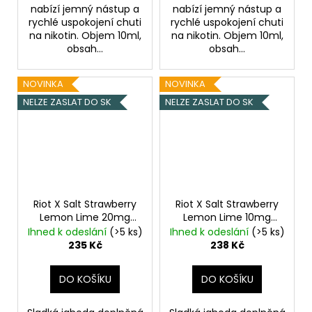
nabízí jemný nástup a
nabízí jemný nástup a
rychlé uspokojení chuti
rychlé uspokojení chuti
na nikotin. Objem 10ml,
na nikotin. Objem 10ml,
obsah...
obsah...
NOVINKA
NOVINKA
NELZE ZASLAT DO SK
NELZE ZASLAT DO SK
Riot X Salt Strawberry
Riot X Salt Strawberry
Lemon Lime 20mg
Lemon Lime 10mg
Jahoda, citron a
Jahoda, citron a
Ihned k odeslání
(>5 ks)
Ihned k odeslání
(>5 ks)
limetka
limetka
235 Kč
238 Kč
DO KOŠÍKU
DO KOŠÍKU