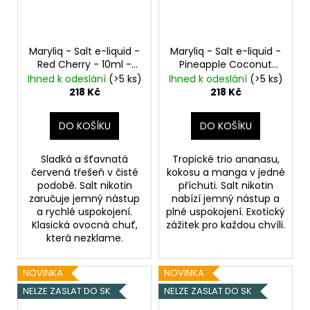
Maryliq - Salt e-liquid -
Maryliq - Salt e-liquid -
Red Cherry - 10ml -
Pineapple Coconut
20mg
Třešeň
Melon - 10ml - 20mg
Ihned k odeslání
(>5 ks)
Ihned k odeslání
(>5 ks)
Ananas, Kokos, Vodní
218 Kč
218 Kč
meloun
DO KOŠÍKU
DO KOŠÍKU
Sladká a šťavnatá
Tropické trio ananasu,
červená třešeň v čisté
kokosu a manga v jedné
podobě. Salt nikotin
příchuti. Salt nikotin
zaručuje jemný nástup
nabízí jemný nástup a
a rychlé uspokojení.
plné uspokojení. Exotický
Klasická ovocná chuť,
zážitek pro každou chvíli.
která nezklame.
NOVINKA
NOVINKA
NELZE ZASLAT DO SK
NELZE ZASLAT DO SK