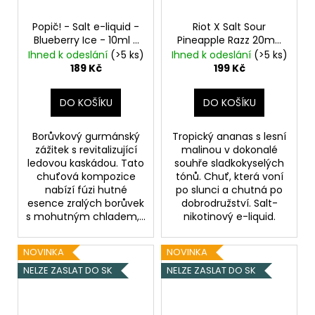
Popič! - Salt e-liquid -
Riot X Salt Sour
Blueberry Ice - 10ml -
Pineapple Razz 20mg
20mg
Ledová borůvka
Ananas a nakyslá
Ihned k odeslání
(>5 ks)
Ihned k odeslání
(>5 ks)
malina
189 Kč
199 Kč
DO KOŠÍKU
DO KOŠÍKU
Borůvkový gurmánský
Tropický ananas s lesní
zážitek s revitalizující
malinou v dokonalé
ledovou kaskádou. Tato
souhře sladkokyselých
chuťová kompozice
tónů. Chuť, která voní
nabízí fúzi hutné
po slunci a chutná po
esence zralých borůvek
dobrodružství. Salt-
s mohutným chladem,...
nikotinový e-liquid.
NOVINKA
NOVINKA
NELZE ZASLAT DO SK
NELZE ZASLAT DO SK