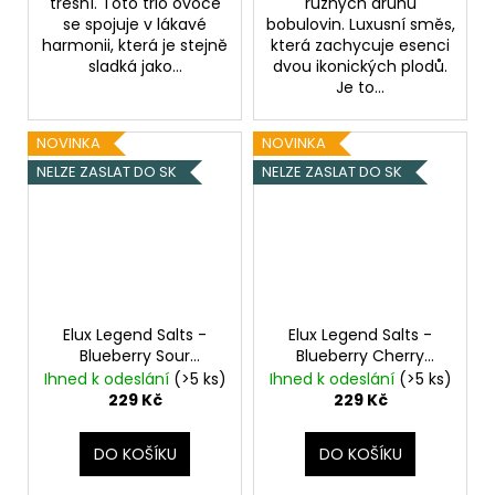
třešní. Toto trio ovoce
různých druhů
se spojuje v lákavé
bobulovin. Luxusní směs,
harmonii, která je stejně
která zachycuje esenci
sladká jako...
dvou ikonických plodů.
Je to...
NOVINKA
NOVINKA
NELZE ZASLAT DO SK
NELZE ZASLAT DO SK
Elux Legend Salts -
Elux Legend Salts -
Blueberry Sour
Blueberry Cherry
Raspberry - 10mg
Cranberry - 10mg
Ihned k odeslání
(>5 ks)
Ihned k odeslání
(>5 ks)
229 Kč
229 Kč
DO KOŠÍKU
DO KOŠÍKU