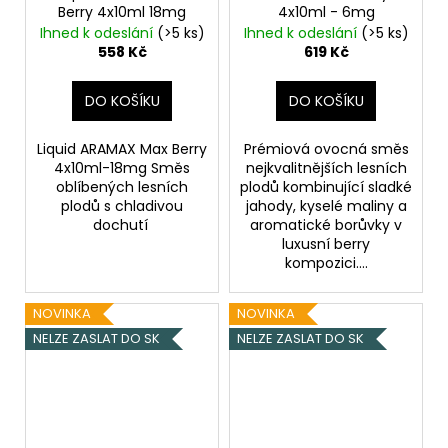
Berry 4x10ml 18mg
4x10ml - 6mg
Ihned k odeslání
(>5 ks)
Ihned k odeslání
(>5 ks)
558 Kč
619 Kč
DO KOŠÍKU
DO KOŠÍKU
Liquid ARAMAX Max Berry
Prémiová ovocná směs
4x10ml-18mg Směs
nejkvalitnějších lesních
oblíbených lesních
plodů kombinující sladké
plodů s chladivou
jahody, kyselé maliny a
dochutí
aromatické borůvky v
luxusní berry
kompozici....
NOVINKA
NOVINKA
NELZE ZASLAT DO SK
NELZE ZASLAT DO SK