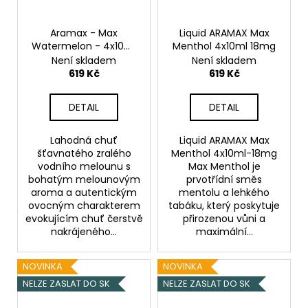
Aramax - Max
Liquid ARAMAX Max
Watermelon - 4x10ml
Menthol 4x10ml 18mg
- 6mg
Není skladem
Není skladem
619 Kč
619 Kč
DETAIL
DETAIL
Lahodná chuť
Liquid ARAMAX Max
šťavnatého zralého
Menthol 4x10ml-18mg
vodního melounu s
Max Menthol je
bohatým melounovým
prvotřídní směs
aroma a autentickým
mentolu a lehkého
ovocným charakterem
tabáku, který poskytuje
evokujícím chuť čerstvě
přirozenou vůni a
nakrájeného...
maximální...
NOVINKA
NOVINKA
NELZE ZASLAT DO SK
NELZE ZASLAT DO SK