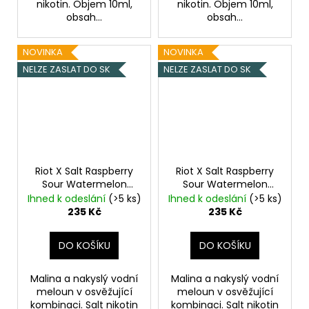
nikotin. Objem 10ml,
nikotin. Objem 10ml,
obsah...
obsah...
NOVINKA
NOVINKA
NELZE ZASLAT DO SK
NELZE ZASLAT DO SK
Riot X Salt Raspberry
Riot X Salt Raspberry
Sour Watermelon
Sour Watermelon
20mg
Malina a vodní
10mg
Malina a vodní
Ihned k odeslání
(>5 ks)
Ihned k odeslání
(>5 ks)
meloun
meloun
235 Kč
235 Kč
DO KOŠÍKU
DO KOŠÍKU
Malina a nakyslý vodní
Malina a nakyslý vodní
meloun v osvěžující
meloun v osvěžující
kombinaci. Salt nikotin
kombinaci. Salt nikotin