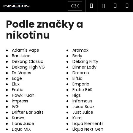
K
Přejít
Hledat
Náku
M
Přihlášen
CZK
na
o
obsah
Zpět
Zpět
košík
š
Podle značky a
í
C
nikotinu
k
o
p
Adam's Vape
Aramax
o
Bar Juice
Barly
Dekang Classic
Dekang Fifty
t
Dekang High VG
Dinner Lady
ř
Dr. Vapes
Dreamix
e
Edge
ElfLiq
Elux
Emporio
b
Frutie
Frutie BAR
u
Hawk Tuah
Higs
j
Impress
Infamous
IVG
Juice Sauz
e
Drifter Bar Salts
Just Juice
t
Kurwa
Kura
e
Lions Juice
Liqua Elements
Liqua MIX
Liqua Next Gen
n