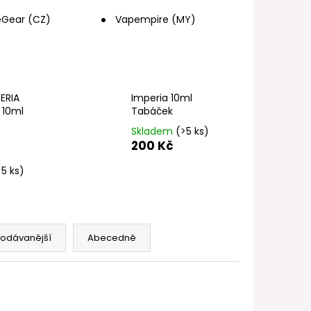
FILL SS POD CARTRIDGE
Gear (CZ)
Vapempire (MY)
ERIA
Imperia 10ml
 10ml
Tabáček
Skladem
(>5 ks)
200 Kč
>5 ks)
rodávanější
Abecedně
NOVINKA
415318707
Kód:
8594173560154
NELZE ZASLAT DO SK