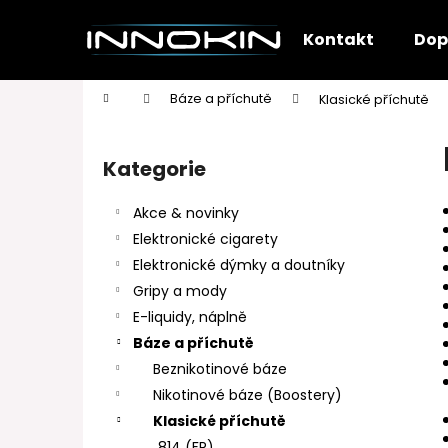
K
Přejít
na
o
Kontakt
Dop
obsah
Zpět
Zpět
š
do
do
í
Domů
Báze a příchutě
Klasické příchutě
k
obchodu
obchodu
P
o
Kategorie
Přeskočit
s
kategorie
t
Akce & novinky
r
Elektronické cigarety
a
Elektronické dýmky a doutníky
n
Gripy a mody
n
E-liquidy, náplně
í
Báze a příchutě
p
Beznikotinové báze
a
Nikotinové báze (Boostery)
n
Klasické příchutě
e
814 (FR)