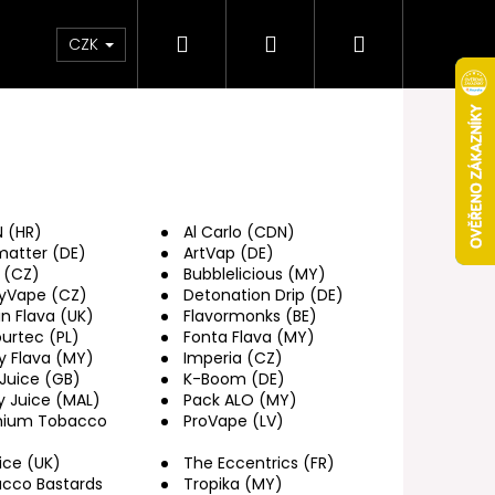
Hledat
Přihlášení
Nákupní
Obchodní podmínky
Věrnostní program
CZK
košík
 (HR)
Al Carlo (CDN)
matter (DE)
ArtVap (DE)
y (CZ)
Bubblelicious (MY)
yVape (CZ)
Detonation Drip (DE)
in Flava (UK)
Flavormonks (BE)
ourtec (PL)
Fonta Flava (MY)
y Flava (MY)
Imperia (CZ)
 Juice (GB)
K-Boom (DE)
y Juice (MAL)
Pack ALO (MY)
mium Tobacco
ProVape (LV)
Následující
ice (UK)
The Eccentrics (FR)
cco Bastards
Tropika (MY)