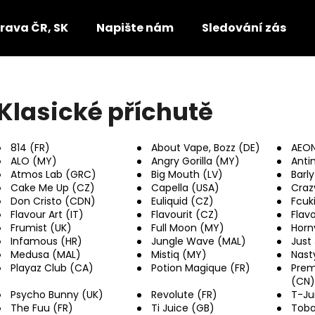
rava ČR, SK
Napište nám
Sledování zásilek
Co potřebujete najít?
Klasické příchutě
HLEDAT
814 (FR)
About Vape, Bozz (DE)
AEON
ALO (MY)
Angry Gorilla (MY)
Anti
Atmos Lab (GRC)
Big Mouth (LV)
Barl
Cake Me Up (CZ)
Capella (USA)
Craz
Doporučujeme
Don Cristo (CDN)
Euliquid (CZ)
Fcuk
Flavour Art (IT)
Flavourit (CZ)
Flav
Frumist (UK)
Full Moon (MY)
Horn
Infamous (HR)
Jungle Wave (MAL)
Just
Medusa (MAL)
Mistiq (MY)
Nast
Playaz Club (CA)
Potion Magique (FR)
Pre
(CN)
Psycho Bunny (UK)
Revolute (FR)
T-Ju
The Fuu (FR)
Ti Juice (GB)
Toba