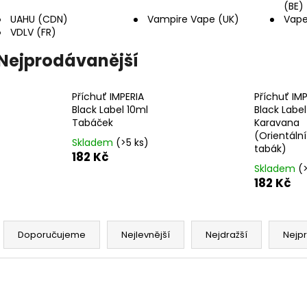
DEKANG DESERT SHIP 10ML 6MG
OXVA XLIM TOP 
(BE)
1,2OHM 2ML
UAHU (CDN)
Vampire Vape (UK)
Vape
155 Kč
VDLV (FR)
Původně:
195 Kč
79 Kč
Nejprodávanější
Příchuť IMPERIA
Příchuť IMP
Black Label 10ml
Black Label
Tabáček
Karavana
(Orientální
Skladem
(>5 ks)
tabák)
182 Kč
Skladem
(
182 Kč
Ř
a
Doporučujeme
Nejlevnější
Nejdražší
Nejp
z
e
V
n
NOVINKA
NOVINKA
ý
Kód:
8596415986333
Kód:
8596
NELZE ZASLAT DO SK
NELZE ZASLAT DO SK