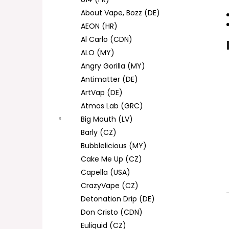
DEKANG DESERT SHIP 10ML 11MG
l
About Vape, Bozz (DE)
154 Kč
Původně:
195 Kč
AEON (HR)
Al Carlo (CDN)
ALO (MY)
Angry Gorilla (MY)
Antimatter (DE)
ArtVap (DE)
Atmos Lab (GRC)
Big Mouth (LV)
Barly (CZ)
Bubblelicious (MY)
Cake Me Up (CZ)
Capella (USA)
CrazyVape (CZ)
Detonation Drip (DE)
Don Cristo (CDN)
Euliquid (CZ)