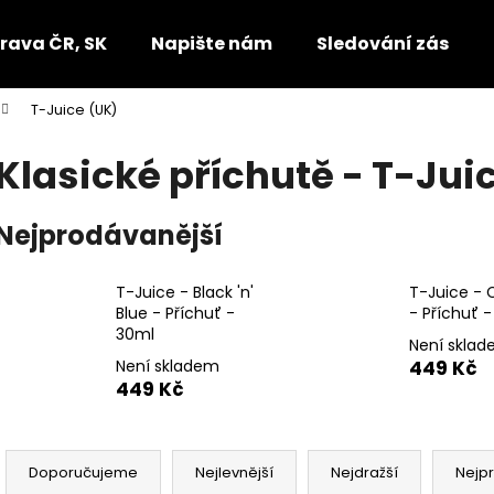
rava ČR, SK
Napište nám
Sledování zásilek
T-Juice (UK)
Co potřebujete najít?
Klasické příchutě - T-Jui
HLEDAT
Nejprodávanější
T-Juice - Black 'n'
T-Juice - 
Doporučujeme
Blue - Příchuť -
- Příchuť 
30ml
Není skla
Není skladem
449 Kč
449 Kč
Ř
a
Doporučujeme
Nejlevnější
Nejdražší
Nejp