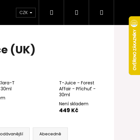
Hledat
Přihlášení
Nákupní
Obchodní podmínky
Věrnostní program
CZK
košík
ce (UK)
Clara-T
T-Juice - Forest
- 30ml
Affair - Příchuť -
30ml
dem
Není skladem
449 Kč
Následující
rodávanější
Abecedně