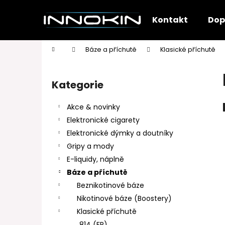
K
Přejít
na
o
Kontakt
Dop
obsah
Zpět
Zpět
š
do
do
í
Domů
Báze a příchutě
Klasické příchutě
k
obchodu
obchodu
P
o
Kategorie
Přeskočit
s
kategorie
t
Akce & novinky
r
Elektronické cigarety
a
Elektronické dýmky a doutníky
n
Gripy a mody
n
E-liquidy, náplně
í
Báze a příchutě
p
Beznikotinové báze
a
Nikotinové báze (Boostery)
n
Klasické příchutě
e
814 (FR)