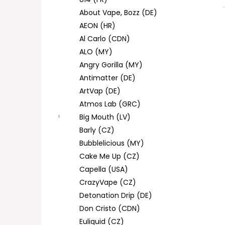
DEKANG DESERT SHIP 10ML 11MG
l
About Vape, Bozz (DE)
154 Kč
Původně:
195 Kč
AEON (HR)
Al Carlo (CDN)
ALO (MY)
Angry Gorilla (MY)
Antimatter (DE)
ArtVap (DE)
Atmos Lab (GRC)
Big Mouth (LV)
Barly (CZ)
Bubblelicious (MY)
Cake Me Up (CZ)
Capella (USA)
CrazyVape (CZ)
Detonation Drip (DE)
Don Cristo (CDN)
Euliquid (CZ)