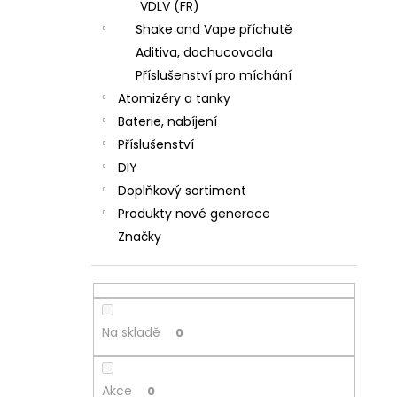
VDLV (FR)
Shake and Vape příchutě
Aditiva, dochucovadla
Příslušenství pro míchání
Atomizéry a tanky
Baterie, nabíjení
Příslušenství
DIY
Doplňkový sortiment
Produkty nové generace
Značky
Na skladě
0
Akce
0