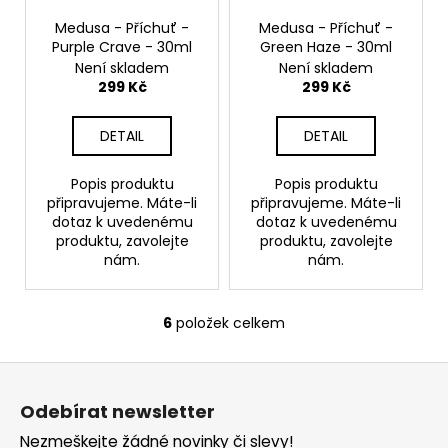
Medusa - Příchuť -
Medusa - Příchuť -
Purple Crave - 30ml
Green Haze - 30ml
Není skladem
Není skladem
299 Kč
299 Kč
DETAIL
DETAIL
Popis produktu
Popis produktu
připravujeme. Máte-li
připravujeme. Máte-li
dotaz k uvedenému
dotaz k uvedenému
produktu, zavolejte
produktu, zavolejte
nám.
nám.
6
položek celkem
O
v
Z
l
á
á
Odebírat newsletter
d
p
a
Nezmeškejte žádné novinky či slevy!