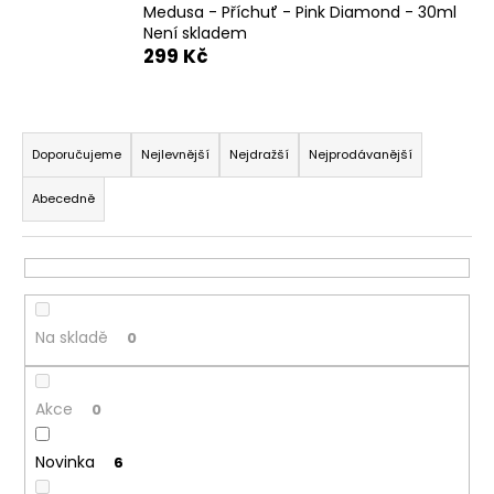
Medusa - Příchuť - Pink Diamond - 30ml
a
Není skladem
j
299 Kč
í
t
Ř
?
a
Doporučujeme
Nejlevnější
Nejdražší
Nejprodávanější
z
Abecedně
e
n
HLEDAT
í
p
r
Na skladě
0
D
o
o
d
p
Akce
u
0
o
k
r
Novinka
6
t
u