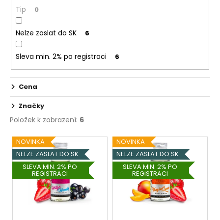
č
ů
Tip
0
u
j
e
Nelze zaslat do SK
6
m
e
Sleva min. 2% po registraci
6
ELF
Cena
BAR
600
Značky
-
20MG
Položek k zobrazení:
6
-
CHERRY
V
NOVINKA
NOVINKA
(TŘEŠEŇ)
ý
NELZE ZASLAT DO SK
NELZE ZASLAT DO SK
145
p
Kč
SLEVA MIN. 2% PO
SLEVA MIN. 2% PO
REGISTRACI
REGISTRACI
i
s
p
r