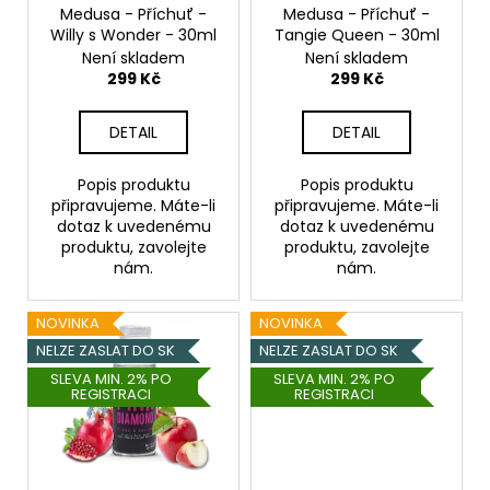
o
Medusa - Příchuť -
Medusa - Příchuť -
Willy s Wonder - 30ml
Tangie Queen - 30ml
d
Není skladem
Není skladem
u
299 Kč
299 Kč
k
t
DETAIL
DETAIL
ů
Popis produktu
Popis produktu
připravujeme. Máte-li
připravujeme. Máte-li
dotaz k uvedenému
dotaz k uvedenému
produktu, zavolejte
produktu, zavolejte
nám.
nám.
NOVINKA
NOVINKA
NELZE ZASLAT DO SK
NELZE ZASLAT DO SK
SLEVA MIN. 2% PO
SLEVA MIN. 2% PO
REGISTRACI
REGISTRACI