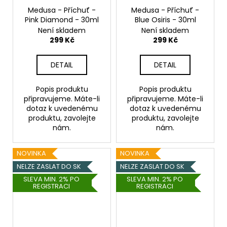
Medusa - Příchuť -
Medusa - Příchuť -
Pink Diamond - 30ml
Blue Osiris - 30ml
Není skladem
Není skladem
299 Kč
299 Kč
DETAIL
DETAIL
Popis produktu
Popis produktu
připravujeme. Máte-li
připravujeme. Máte-li
dotaz k uvedenému
dotaz k uvedenému
produktu, zavolejte
produktu, zavolejte
nám.
nám.
NOVINKA
NOVINKA
NELZE ZASLAT DO SK
NELZE ZASLAT DO SK
SLEVA MIN. 2% PO
SLEVA MIN. 2% PO
REGISTRACI
REGISTRACI