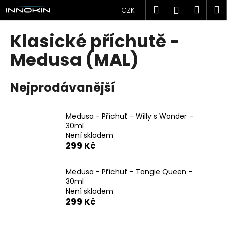
K
Přejít
Hledat
Náku
M
Přihlášen
CZK
na
o
obsah
Zpět
Zpět
košík
š
Klasické příchutě -
í
C
Medusa (MAL)
k
o
p
Nejprodávanější
o
t
Medusa - Příchuť - Willy s Wonder -
ř
30ml
e
Není skladem
b
299 Kč
u
j
Medusa - Příchuť - Tangie Queen -
30ml
e
Není skladem
t
299 Kč
e
n