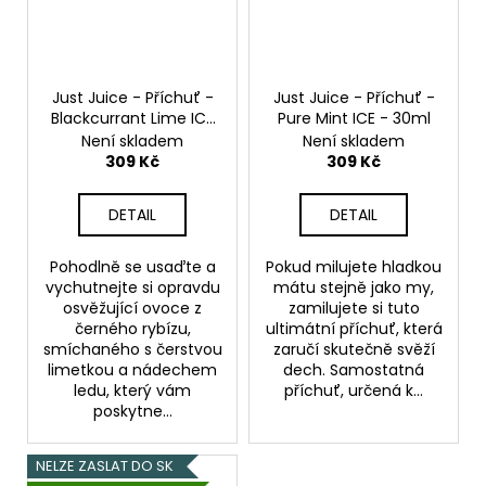
Just Juice - Příchuť -
Just Juice - Příchuť -
Blackcurrant Lime ICE
Pure Mint ICE - 30ml
- 30ml
Není skladem
Není skladem
309 Kč
309 Kč
DETAIL
DETAIL
Pohodlně se usaďte a
Pokud milujete hladkou
vychutnejte si opravdu
mátu stejně jako my,
osvěžující ovoce z
zamilujete si tuto
černého rybízu,
ultimátní příchuť, která
smíchaného s čerstvou
zaručí skutečně svěží
limetkou a nádechem
dech. Samostatná
ledu, který vám
příchuť, určená k...
poskytne...
NELZE ZASLAT DO SK