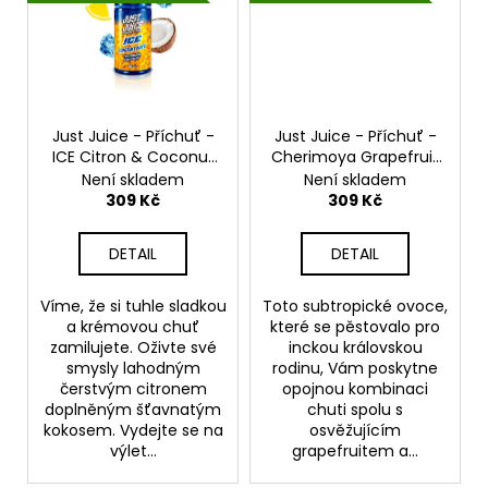
Just Juice - Příchuť -
Just Juice - Příchuť -
ICE Citron & Coconut
Cherimoya Grapefruit
- 30ml
& Berries - 30ml
Není skladem
Není skladem
309 Kč
309 Kč
DETAIL
DETAIL
Víme, že si tuhle sladkou
Toto subtropické ovoce,
a krémovou chuť
které se pěstovalo pro
zamilujete. Oživte své
inckou královskou
smysly lahodným
rodinu, Vám poskytne
čerstvým citronem
opojnou kombinaci
doplněným šťavnatým
chuti spolu s
kokosem. Vydejte se na
osvěžujícím
výlet...
grapefruitem a...