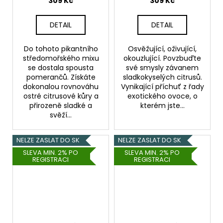
309 Kč
309 Kč
DETAIL
DETAIL
Do tohoto pikantního
Osvěžující, oživující,
středomořského mixu
okouzlující. Povzbuďte
se dostala spousta
své smysly závanem
pomerančů. Získáte
sladkokyselých citrusů.
dokonalou rovnováhu
Vynikající příchuť z řady
ostré citrusové kůry a
exotického ovoce, o
přirozeně sladké a
kterém jste...
svěží...
NELZE ZASLAT DO SK
NELZE ZASLAT DO SK
SLEVA MIN. 2% PO
SLEVA MIN. 2% PO
REGISTRACI
REGISTRACI