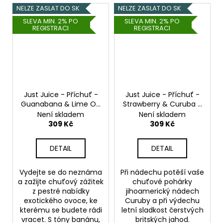
NELZE ZASLAT DO SK
NELZE ZASLAT DO SK
SLEVA MIN. 2% PO
SLEVA MIN. 2% PO
REGISTRACI
REGISTRACI
Just Juice - Příchuť -
Just Juice - Příchuť -
Guanabana & Lime On
Strawberry & Curuba -
ICE - 30ml
30ml
Není skladem
Není skladem
309 Kč
309 Kč
DETAIL
DETAIL
Vydejte se do neznáma
Při nádechu potěší vaše
a zažijte chuťový zážitek
chuťové pohárky
z pestré nabídky
jihoamerický nádech
exotického ovoce, ke
Curuby a při výdechu
kterému se budete rádi
letní sladkost čerstvých
vracet. S tóny banánu,
britských jahod.