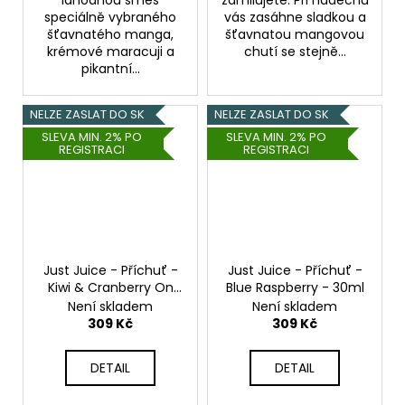
speciálně vybraného
vás zasáhne sladkou a
šťavnatého manga,
šťavnatou mangovou
krémové maracuji a
chutí se stejně...
pikantní...
NELZE ZASLAT DO SK
NELZE ZASLAT DO SK
SLEVA MIN. 2% PO
SLEVA MIN. 2% PO
REGISTRACI
REGISTRACI
Just Juice - Příchuť -
Just Juice - Příchuť -
Kiwi & Cranberry On
Blue Raspberry - 30ml
ICE - 30ml
Není skladem
Není skladem
309 Kč
309 Kč
DETAIL
DETAIL