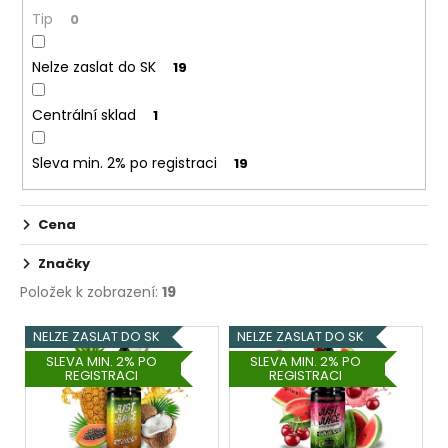
č
ů
Tip
0
u
j
e
Nelze zaslat do SK
19
m
e
Centrální sklad
1
Sleva min. 2% po registraci
19
OXVA
XLIM
TOP
FILL
Cena
SS
POD
Značky
CARTRIDGE
1,2OHM
Položek k zobrazení:
19
2ML
V
79
NELZE ZASLAT DO SK
NELZE ZASLAT DO SK
Kč
ý
SLEVA MIN. 2% PO
SLEVA MIN. 2% PO
REGISTRACI
REGISTRACI
p
i
s