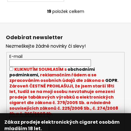
19
položek celkem
O
v
Z
l
á
á
Odebírat newsletter
d
p
a
Nezmeškejte žádné novinky či slevy!
a
c
t
E-mail
í
í
p
KLIKNUTÍM SOUHLASÍM s
obchodními
r
podmínkami,
reklamačním řádem a se
v
zpracováním osobních údajů dle zákona o
GDPR
.
k
Zároveň ČESTNĚ PROHLAŠUJI, že jsem starší 18ti
y
let, tudíž se na moji osobu nevztahuje omezení
v
prodeje tabákových výrobků a elektronických
cigaret dle zákona č. 379/2005 Sb. a následně
ý
souvisejících zákonů č. 225/2006 Sb., č. 274/2008
p
Sb a č. 305/2009 Sb.
i
Zákaz prodeje elektronických cigaret osobám
s
PŘIHLÁSIT SE
mladším 18 let.
u