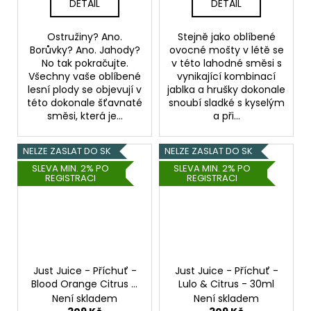
DETAIL
DETAIL
Ostružiny? Ano.
Stejně jako oblíbené
Borůvky? Ano. Jahody?
ovocné mošty v létě se
No tak pokračujte.
v této lahodné směsi s
Všechny vaše oblíbené
vynikající kombinací
lesní plody se objevují v
jablka a hrušky dokonale
této dokonale šťavnaté
snoubí sladké s kyselým
směsi, která je...
a při...
NELZE ZASLAT DO SK
NELZE ZASLAT DO SK
SLEVA MIN. 2% PO
SLEVA MIN. 2% PO
REGISTRACI
REGISTRACI
Just Juice - Příchuť -
Just Juice - Příchuť -
Blood Orange Citrus &
Lulo & Citrus - 30ml
Guava - 30ml
Není skladem
Není skladem