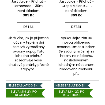
Just Juice - Příchuť -
Just Juice - Příchuť -
Lemonade - 30ml
Grape Melon ICE -
30ml
Není skladem
Není skladem
309 Kč
309 Kč
DETAIL
DETAIL
Jistě víte, jak je příjemné
Vyzkoušejte zbrusu
dát si v teplém dni
novou oblíbenou
čerstvě vymačkaný
ovocnou směs s ledem.
ovocný nápoj. Tato
Se svůdnými černými
lahodná příchuť
hrozny na nádechu,
rozechvěje vaše
následovaným
chuťové pohárky přesně
lahodným nádechem
stejným...
medového melounu
při...
NELZE ZASLAT DO SK
NELZE ZASLAT DO SK
SLEVA MIN. 2% PO
SLEVA MIN. 2% PO
REGISTRACI
REGISTRACI