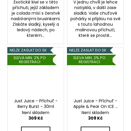
Exotické kiwi se v této
V jednu chvíli je lehce
příchuti, jejíž základem
natrpklá, v další zase
je colada mísí s čerstvě
sladká. Vaše chuťové
nasbíranými brusinkami.
pohárky si přijdou na své
Získáte sladký, kyselý a
s touto lahodnou
ledový nádech, po
malinovou příchutí,
kterém...
které se prostě...
NELZE ZASLAT DO SK
NELZE ZASLAT DO SK
SLEVA MIN. 2% PO
SLEVA MIN. 2% PO
REGISTRACI
REGISTRACI
Just Juice - Příchuť -
Just Juice - Příchuť -
Berry Burst - 30ml
Apple & Pear On ICE -
30ml
Není skladem
Není skladem
309 Kč
309 Kč