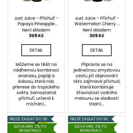
p
r
o
Just Juice - Příchuť -
Just Juice - Příchuť -
Papaya Pineapple
Watermelon Cherry -
d
Coconut - 30ml
30ml
Není skladem
Není skladem
u
309 Kč
309 Kč
k
t
DETAIL
DETAIL
ů
Můžeme se těšit na
Připravte se na
nádhernou kombinaci
jedinečnou smyslovou
ananasu, papáji a
cestu při objevování
kokosu, která nás
této zajímavé příchuti,
přenese do tropického
která kombinuje
světa. Samostatná
šťavnatost vodního
příchuť, určená k
melounu se sladkostí
míchání...
třešní....
NELZE ZASLAT DO SK
NELZE ZASLAT DO SK
SLEVA MIN. 2% PO
SLEVA MIN. 2% PO
REGISTRACI
REGISTRACI