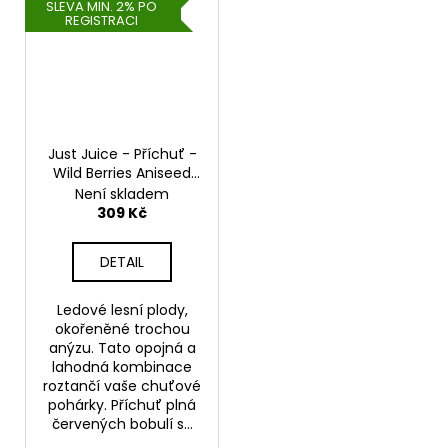
SLEVA MIN. 2% PO
REGISTRACI
Just Juice - Příchuť -
Wild Berries Aniseed
ICE - 30ml
Není skladem
309 Kč
DETAIL
Ledové lesní plody,
okořeněné trochou
anýzu. Tato opojná a
lahodná kombinace
roztančí vaše chuťové
pohárky. Příchuť plná
červených bobulí s...