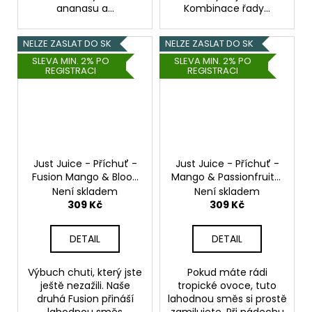
ananasu a...
Kombinace řady...
NELZE ZASLAT DO SK
NELZE ZASLAT DO SK
SLEVA MIN. 2% PO
SLEVA MIN. 2% PO
REGISTRACI
REGISTRACI
Just Juice - Příchuť -
Just Juice - Příchuť -
Fusion Mango & Blood
Mango & Passionfruit -
Orange On ICE - 30ml
30ml
Není skladem
Není skladem
309 Kč
309 Kč
DETAIL
DETAIL
Výbuch chuti, který jste
Pokud máte rádi
ještě nezažili. Naše
tropické ovoce, tuto
druhá Fusion přináší
lahodnou směs si prostě
lahodnou směs
zamilujete. Při nádechu