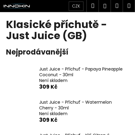
K
Přejít
Hledat
Náku
M
Přihlášen
CZK
na
o
obsah
Zpět
Zpět
košík
š
Klasické příchutě -
í
C
Just Juice (GB)
k
o
p
Nejprodávanější
o
t
Just Juice - Příchuť - Papaya Pineapple
ř
Coconut - 30ml
e
Není skladem
b
309 Kč
u
j
Just Juice - Příchuť - Watermelon
Cherry - 30ml
e
Není skladem
t
309 Kč
e
n