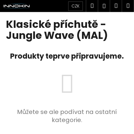
K
Přejít
Hledat
Náku
M
Přihlášen
CZK
na
o
obsah
Zpět
Zpět
košík
š
Klasické příchutě -
í
C
Jungle Wave (MAL)
k
o
p
Produkty teprve připravujeme.
o
t
ř
e
b
u
j
e
Můžete se ale podívat na ostatní
t
kategorie.
e
n