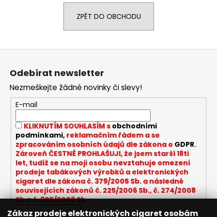
a
ZPĚT DO OBCHODU
j
í
t
Z
?
á
Odebírat newsletter
p
Nezmeškejte žádné novinky či slevy!
a
t
E-mail
HLEDAT
í
KLIKNUTÍM SOUHLASÍM s
obchodními
podmínkami,
reklamačním řádem a se
zpracováním osobních údajů dle zákona o
GDPR
.
D
Zároveň ČESTNĚ PROHLAŠUJI, že jsem starší 18ti
let, tudíž se na moji osobu nevztahuje omezení
o
prodeje tabákových výrobků a elektronických
p
cigaret dle zákona č. 379/2005 Sb. a následně
o
souvisejících zákonů č. 225/2006 Sb., č. 274/2008
r
Sb a č. 305/2009 Sb.
u
Zákaz prodeje elektronických cigaret osobám