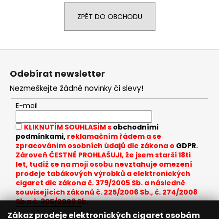
a
ZPĚT DO OBCHODU
j
í
t
Z
?
á
Odebírat newsletter
p
Nezmeškejte žádné novinky či slevy!
a
t
E-mail
HLEDAT
í
KLIKNUTÍM SOUHLASÍM s
obchodními
podmínkami,
reklamačním řádem a se
zpracováním osobních údajů dle zákona o
GDPR
.
D
Zároveň ČESTNĚ PROHLAŠUJI, že jsem starší 18ti
let, tudíž se na moji osobu nevztahuje omezení
o
prodeje tabákových výrobků a elektronických
p
cigaret dle zákona č. 379/2005 Sb. a následně
o
souvisejících zákonů č. 225/2006 Sb., č. 274/2008
r
Sb a č. 305/2009 Sb.
u
Zákaz prodeje elektronických cigaret osobám