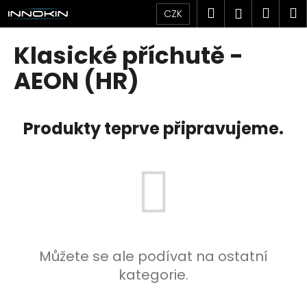
K
Přejít
Hledat
Náku
M
Přihlášen
CZK
na
o
obsah
Zpět
Zpět
košík
š
Klasické příchutě -
í
C
AEON (HR)
k
o
p
Produkty teprve připravujeme.
o
t
ř
e
b
u
j
e
Můžete se ale podívat na ostatní
t
kategorie.
e
n