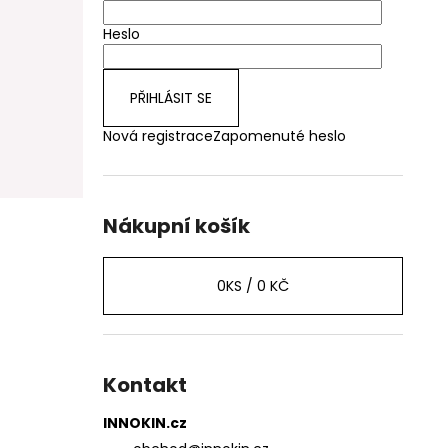
Heslo
PŘIHLÁSIT SE
Nová registrace
Zapomenuté heslo
Nákupní košík
0
KS /
0 KČ
Kontakt
INNOKIN.cz