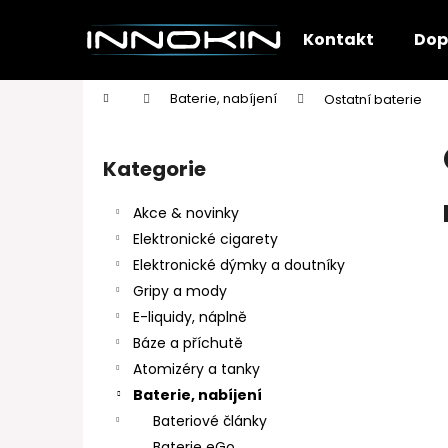
K
Přejít
na
o
Kontakt
Dop
obsah
Zpět
Zpět
š
do
do
í
Domů
Baterie, nabíjení
Ostatní baterie
k
obchodu
obchodu
P
o
Kategorie
Přeskočit
s
kategorie
t
Akce & novinky
r
Elektronické cigarety
a
Elektronické dýmky a doutníky
n
Gripy a mody
n
E-liquidy, náplně
í
Báze a příchutě
p
Atomizéry a tanky
a
Baterie, nabíjení
n
Bateriové články
e
Baterie eGo