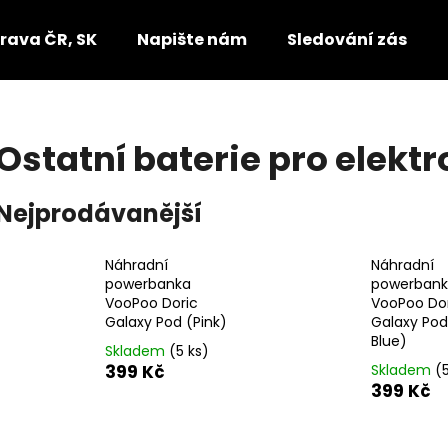
rava ČR, SK
Napište nám
Sledování zásilek
Co potřebujete najít?
Ostatní baterie pro elekt
HLEDAT
Nejprodávanější
Náhradní
Náhradní
Doporučujeme
powerbanka
powerban
VooPoo Doric
VooPoo Do
Galaxy Pod (Pink)
Galaxy Pod
Blue)
Skladem
(5 ks)
399 Kč
Skladem
(
399 Kč