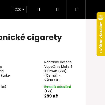
Hledat
Přihlášení
Nákupní
Obchodní podmínky
Věrnostní program
CZK
košík
ronické cigarety
Náhradní baterie
ka
VapeOnly Malle S
ric
180mAh (2ks)
 (Lake
(Černá) -
VÝPRODEJ.
5 ks)
Ihned k odeslání
Následující
(1 ks)
299 Kč