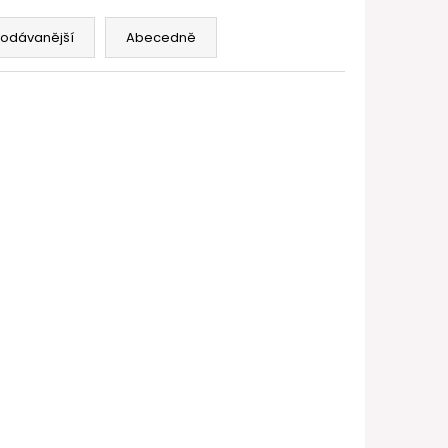
FILL SS POD CARTRIDGE
rodávanější
Abecedně
AKCE
N-ND-5178
Kód:
VYPR-V-SN-ND-2498
SLEVA MIN. 2% PO
REGISTRACI
499
KČ
–40 %
 VooPoo
Náhradní baterie VapeOnly
e Blue)
Malle S 180mAh (2ks) (Černá)
- VÝPRODEJ.
Ihned k odeslání
(1 ks)
299 Kč
DO KOŠÍKU