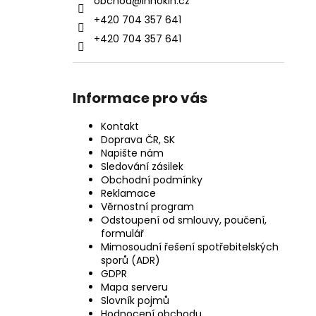
obchod
@
innokin.cz
+420 704 357 641
+420 704 357 641
Informace pro vás
Kontakt
Doprava ČR, SK
Napište nám
Sledování zásilek
Obchodní podmínky
Reklamace
Věrnostní program
Odstoupení od smlouvy, poučení,
formulář
Mimosoudní řešení spotřebitelských
sporů (ADR)
GDPR
Mapa serveru
Slovník pojmů
Hodnocení obchodu