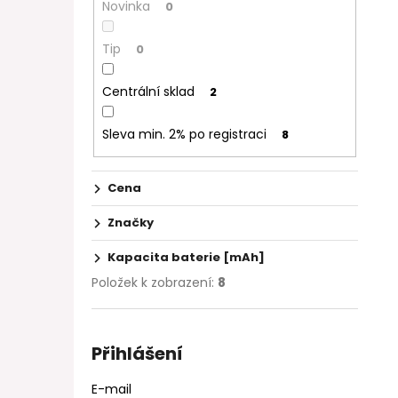
Novinka
0
Tip
0
Centrální sklad
2
Sleva min. 2% po registraci
8
Cena
Značky
Kapacita baterie [mAh]
Položek k zobrazení:
8
Přihlášení
E-mail