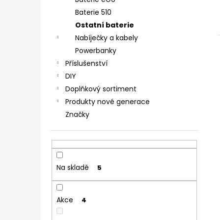
DEKANG DESERT SHIP 10ML 11MG
l
Baterie 510
154 Kč
Původně:
195 Kč
Ostatní baterie
Nabíječky a kabely
Powerbanky
Příslušenství
DIY
Doplňkový sortiment
Produkty nové generace
Značky
Na skladě
5
Akce
4