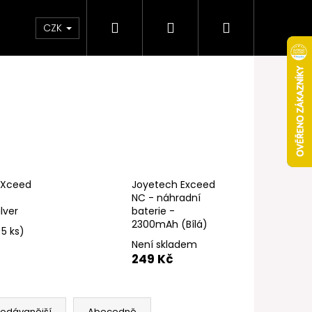
Hledat
Přihlášení
Nákupní
Obchodní podmínky
Věrnostní program
CZK
košík
EXceed
Joyetech Exceed
NC - náhradní
lver
baterie -
2300mAh (Bílá)
>5 ks)
Není skladem
249 Kč
Následující
rodávanější
Abecedně