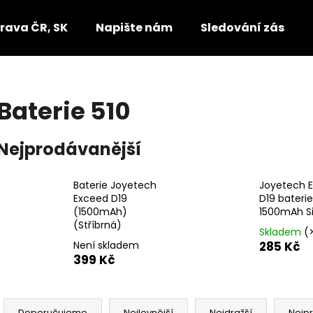
rava ČR, SK
Napište nám
Sledování zásilek
Co potřebujete najít?
Baterie 510
HLEDAT
Nejprodávanější
Baterie Joyetech
Joyetech 
Doporučujeme
Exceed D19
D19 baterie
(1500mAh)
1500mAh Si
(Stříbrná)
Skladem
(
Není skladem
285 Kč
399 Kč
Ř
Doporučujeme
Nejlevnější
Nejdražší
Nejp