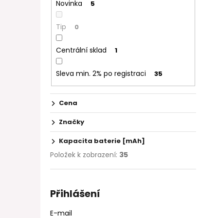
Novinka
5
Tip
0
Centrální sklad
1
Sleva min. 2% po registraci
35
Cena
Značky
Kapacita baterie [mAh]
Položek k zobrazení:
35
Přihlášení
E-mail