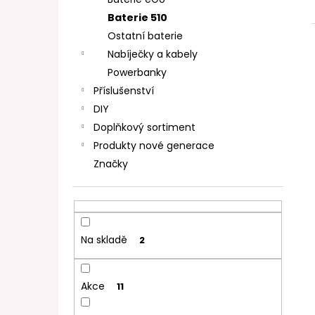
DEKANG DESERT SHIP 10ML 11MG
l
Baterie 510
154 Kč
Původně:
195 Kč
Ostatní baterie
Nabíječky a kabely
Powerbanky
Příslušenství
DIY
Doplňkový sortiment
Produkty nové generace
Značky
Na skladě
2
Akce
11