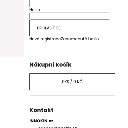
Heslo
PŘIHLÁSIT SE
Nová registrace
Zapomenuté heslo
Nákupní košík
0
KS /
0 KČ
Kontakt
INNOKIN.cz