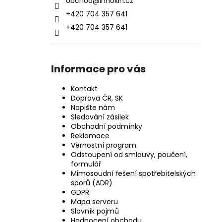
obchod
@
innokin.cz
+420 704 357 641
+420 704 357 641
Informace pro vás
Kontakt
Doprava ČR, SK
Napište nám
Sledování zásilek
Obchodní podmínky
Reklamace
Věrnostní program
Odstoupení od smlouvy, poučení,
formulář
Mimosoudní řešení spotřebitelských
sporů (ADR)
GDPR
Mapa serveru
Slovník pojmů
Hodnocení obchodu