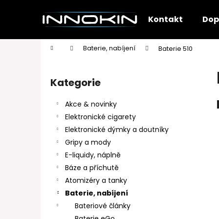
K
Přejít
na
o
Kontakt
Dop
obsah
Zpět
Zpět
š
do
do
í
Domů
Baterie, nabíjení
Baterie 510
k
obchodu
obchodu
P
o
Kategorie
Přeskočit
s
kategorie
t
Akce & novinky
r
Elektronické cigarety
a
Elektronické dýmky a doutníky
n
Gripy a mody
n
E-liquidy, náplně
í
Báze a příchutě
p
Atomizéry a tanky
a
Baterie, nabíjení
n
Bateriové články
e
Baterie eGo