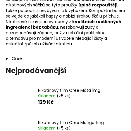
nikotinových sáčků se tyto proužky
úplně rozpouštějí
,
a
takže po použití nezbývá nic k vyhození. Kompaktní balení
j
se vejde do jakékoli kapsy a nabízí širokou škálu příchutí.
í
Nikotinové filmy jsou vyrobeny z
kvalitních rostlinných
ingrediencí bez tabáku
, nezabarvují zuby a
t
nezanechávají zápach, což z nich činí praktickou
?
alternativu pro moderní uživatele hledající čistý a
diskrétní způsob užívání nikotinu.
Oree
HLEDAT
Nejprodávanější
Nikotinový film Oree Máta 1mg
D
Skladem
(>5 ks)
o
129 Kč
p
o
r
Nikotinový film Oree Mango 1mg
u
Skladem
(>5 ks)