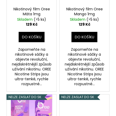
r
o
Nikotinový film Oree
Nikotinový film Oree
Máta 1mg
Mango 1mg
d
Skladem
(>5 ks)
Skladem
(>5 ks)
u
129 Kč
129 Kč
k
t
DO KOŠÍKU
DO KOŠÍKU
ů
Zapomeňte na
Zapomeňte na
nikotinové sáčky a
nikotinové sáčky a
objevte revoluční,
objevte revoluční,
nejdiskrétnější způsob
nejdiskrétnější způsob
užívání nikotinu. OREE
užívání nikotinu. OREE
Nicotine Strips jsou
Nicotine Strips jsou
ultra-tenké, rychle
ultra-tenké, rychle
rozpustné...
rozpustné...
NELZE ZASLAT DO SK
NELZE ZASLAT DO SK