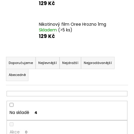
č
129 Kč
u
j
e
Nikotinový film Oree Hrozno 1mg
m
Skladem
(>5 ks)
e
129 Kč
DEKANG
Ř
DESERT
SHIP
a
Doporučujeme
Nejlevnější
Nejdražší
Nejprodávanější
10ML
z
11MG
Abecedně
e
154
Kč
n
Původně:
í
195
Kč
p
r
Na skladě
4
o
d
Akce
u
0