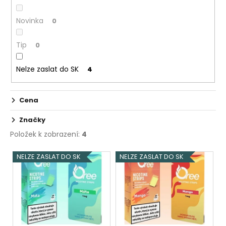
k
Novinka
0
t
ů
Tip
0
Nelze zaslat do SK
4
Cena
Značky
Položek k zobrazení:
4
V
NELZE ZASLAT DO SK
NELZE ZASLAT DO SK
ý
p
i
s
p