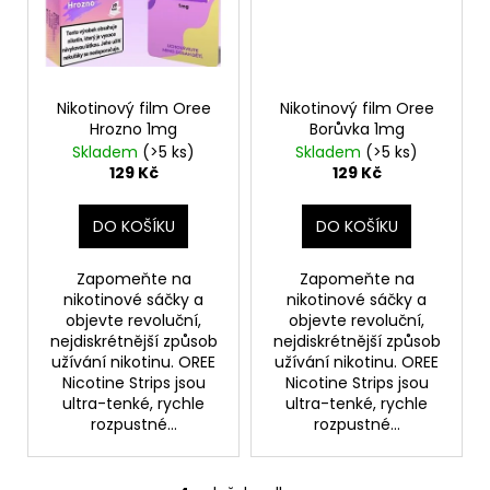
Nikotinový film Oree
Nikotinový film Oree
Hrozno 1mg
Borůvka 1mg
Skladem
(>5 ks)
Skladem
(>5 ks)
129 Kč
129 Kč
DO KOŠÍKU
DO KOŠÍKU
Zapomeňte na
Zapomeňte na
nikotinové sáčky a
nikotinové sáčky a
objevte revoluční,
objevte revoluční,
nejdiskrétnější způsob
nejdiskrétnější způsob
užívání nikotinu. OREE
užívání nikotinu. OREE
Nicotine Strips jsou
Nicotine Strips jsou
ultra-tenké, rychle
ultra-tenké, rychle
rozpustné...
rozpustné...