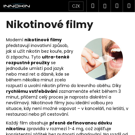
K
Přejít
Hledat
Náku
M
Přihlášen
CZK
na
o
obsah
Zpět
Zpět
košík
š
Nikotinové filmy
í
C
k
o
Moderní
nikotinové filmy
představují inovativní způsob,
p
jak si užít nikotin bez kouře, páry
o
či zápachu. Tyto
ultra-tenké
t
rozpustné proužky
se
jednoduše umístí pod jazyk
ř
nebo mezi ret a dásně, kde se
e
během několika minut zcela
rozpustí a uvolní nikotin přímo do krevního oběhu. Díky
b
rychlému vstřebávání
zaznamenáte efekt během 3
u
minut, přičemž celý proces je naprosto diskrétní a
j
nevšímavý. Nikotinové filmy jsou ideální volbou pro
situace, kdy není možné vapovat – v kanceláři, na letišti, v
e
restauraci nebo při cestování.
t
Každý film obsahuje
přesně definovanou dávku
e
nikotinu
zpravidla v rozmezí 1-4 mg, což zajišťuje
n
konzistentní zážitek bez nutnosti odhadování. Na rozdíl od