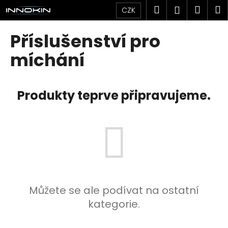
K
Přejít
Hledat
Náku
M
Přihlášen
CZK
na
o
obsah
Zpět
Zpět
košík
š
Příslušenství pro
í
C
míchání
k
o
p
Produkty teprve připravujeme.
o
t
ř
e
b
u
j
e
Můžete se ale podívat na ostatní
t
kategorie.
e
n