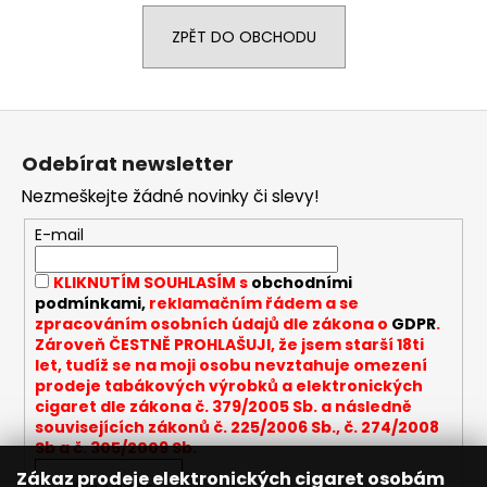
a
ZPĚT DO OBCHODU
j
í
t
Z
?
á
Odebírat newsletter
p
Nezmeškejte žádné novinky či slevy!
a
t
E-mail
HLEDAT
í
KLIKNUTÍM SOUHLASÍM s
obchodními
podmínkami,
reklamačním řádem a se
zpracováním osobních údajů dle zákona o
GDPR
.
D
Zároveň ČESTNĚ PROHLAŠUJI, že jsem starší 18ti
let, tudíž se na moji osobu nevztahuje omezení
o
prodeje tabákových výrobků a elektronických
p
cigaret dle zákona č. 379/2005 Sb. a následně
o
souvisejících zákonů č. 225/2006 Sb., č. 274/2008
r
Sb a č. 305/2009 Sb.
u
Zákaz prodeje elektronických cigaret osobám