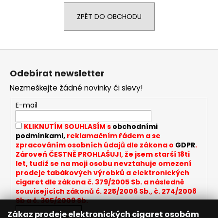
a
ZPĚT DO OBCHODU
j
í
t
Z
?
á
Odebírat newsletter
p
Nezmeškejte žádné novinky či slevy!
a
t
E-mail
HLEDAT
í
KLIKNUTÍM SOUHLASÍM s
obchodními
podmínkami,
reklamačním řádem a se
zpracováním osobních údajů dle zákona o
GDPR
.
D
Zároveň ČESTNĚ PROHLAŠUJI, že jsem starší 18ti
let, tudíž se na moji osobu nevztahuje omezení
o
prodeje tabákových výrobků a elektronických
p
cigaret dle zákona č. 379/2005 Sb. a následně
o
souvisejících zákonů č. 225/2006 Sb., č. 274/2008
r
Sb a č. 305/2009 Sb.
u
Zákaz prodeje elektronických cigaret osobám