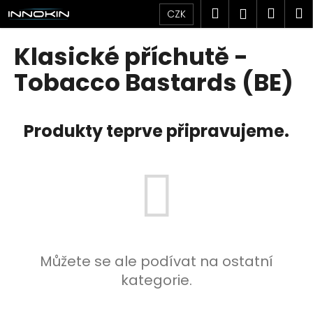
K
Přejít
Hledat
Náku
M
Přihlášen
CZK
na
o
obsah
Zpět
Zpět
košík
š
Klasické příchutě -
í
C
Tobacco Bastards (BE)
k
o
p
Produkty teprve připravujeme.
o
t
ř
e
b
u
j
e
Můžete se ale podívat na ostatní
t
kategorie.
e
n