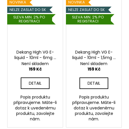
NOVINKA
NOVINKA
NELZE ZASLAT DO SK
NELZE ZASLAT DO SK
SLEVA MIN. 2% PO
SLEVA MIN. 2% PO
REGISTRACI
REGISTRACI
Dekang High VG E-
Dekang High VG E-
liquid - 10ml - 6mg -
liquid - 10ml - 1,5mg -
Juicy Ananas
Juicy Ananas
Není skladem
Není skladem
(Šťavnatý ananas)
(Šťavnatý ananas)
159 Kč
159 Kč
DETAIL
DETAIL
Popis produktu
Popis produktu
připravujeme. Máte-li
připravujeme. Máte-li
dotaz k uvedenému
dotaz k uvedenému
produktu, zavolejte
produktu, zavolejte
nám.
nám.