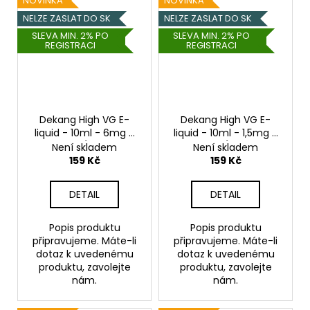
NOVINKA
NOVINKA
NELZE ZASLAT DO SK
NELZE ZASLAT DO SK
SLEVA MIN. 2% PO
SLEVA MIN. 2% PO
REGISTRACI
REGISTRACI
Dekang High VG E-
Dekang High VG E-
liquid - 10ml - 6mg -
liquid - 10ml - 1,5mg -
Lady Pink (Borůvka s
Lady Pink (Borůvka s
Není skladem
Není skladem
broskví)
broskví)
159 Kč
159 Kč
DETAIL
DETAIL
Popis produktu
Popis produktu
připravujeme. Máte-li
připravujeme. Máte-li
dotaz k uvedenému
dotaz k uvedenému
produktu, zavolejte
produktu, zavolejte
nám.
nám.