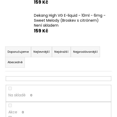
159 Kč
a
j
Dekang High VG E-liquid - 10ml - 6mg -
í
Sweet Melody (Broskev s citrónem)
t
Není skladem
159 Kč
?
Ř
a
Doporučujeme
Nejlevnější
Nejdražší
Nejprodávanější
z
HLEDAT
Abecedně
e
n
í
D
p
o
r
p
Na skladě
0
o
o
r
d
u
Akce
u
0