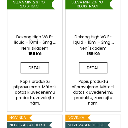
SLEVA MIN. 2% PO
SLEVA MIN. 2% PO
REGISTRACI
REGISTRACI
Dekang High VG E-
Dekang High VG E-
liquid - 10ml - 6mg -
liquid - 10ml - 3mg -
Shaking Cherry
Shaking Cherry
Není skladem
Není skladem
(Koktejlová třešeň)
(Koktejlová třešeň)
159 Kč
159 Kč
DETAIL
DETAIL
Popis produktu
Popis produktu
připravujeme. Máte-li
připravujeme. Máte-li
dotaz k uvedenému
dotaz k uvedenému
produktu, zavolejte
produktu, zavolejte
nám.
nám.
NOVINKA
NOVINKA
NELZE ZASLAT DO SK
NELZE ZASLAT DO SK