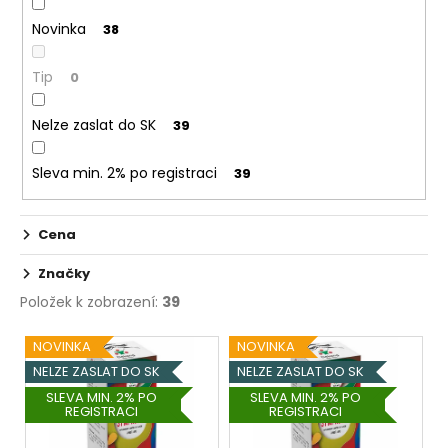
č
k
u
Novinka
38
t
j
ů
e
Tip
0
m
e
Nelze zaslat do SK
39
ELF
Sleva min. 2% po registraci
39
BAR
600
-
Cena
20MG
-
WATERMELON
Značky
(VODNÍ
Položek k zobrazení:
39
MELOUN)
195
V
NOVINKA
NOVINKA
Kč
ý
NELZE ZASLAT DO SK
NELZE ZASLAT DO SK
p
SLEVA MIN. 2% PO
SLEVA MIN. 2% PO
REGISTRACI
REGISTRACI
i
s