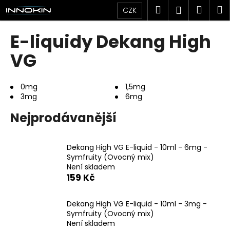
K
Přejít
Hledat
Náku
M
Přihlášen
CZK
na
o
obsah
Zpět
Zpět
košík
š
E-liquidy Dekang High
í
C
VG
k
o
p
0mg
1,5mg
o
3mg
6mg
t
Nejprodávanější
ř
e
b
Dekang High VG E-liquid - 10ml - 6mg -
Symfruity (Ovocný mix)
u
Není skladem
j
159 Kč
e
t
Dekang High VG E-liquid - 10ml - 3mg -
e
Symfruity (Ovocný mix)
Není skladem
n