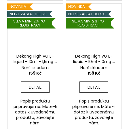
NOVINKA
NOVINKA
NELZE ZASLAT DO SK
NELZE ZASLAT DO SK
SLEVA MIN. 2% PO
SLEVA MIN. 2% PO
REGISTRACI
REGISTRACI
Dekang High VG E-
Dekang High VG E-
liquid - 10ml - 1,5mg -
liquid - 10ml - 0mg -
Full Moon (Maracuja
Florid Blue (Ledové
Není skladem
Není skladem
bonbon)
borůvky)
159 Kč
159 Kč
DETAIL
DETAIL
Popis produktu
Popis produktu
připravujeme. Máte-li
připravujeme. Máte-li
dotaz k uvedenému
dotaz k uvedenému
produktu, zavolejte
produktu, zavolejte
nám.
nám.