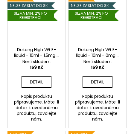
NELZE ZASLAT DO SK
NELZE ZASLAT DO SK
SLEVA MIN. 2% PO
SLEVA MIN. 2% PO
REGISTRACI
REGISTRACI
Dekang High VG E-
Dekang High VG E-
liquid - 10ml - 1,5mg -
liquid - 10ml - 0mg -
Luscious Sandia
Luscious Sandia
Není skladem
Není skladem
(Vodní meloun)
(Vodní meloun)
159 Kč
159 Kč
DETAIL
DETAIL
Popis produktu
Popis produktu
připravujeme. Máte-li
připravujeme. Máte-li
dotaz k uvedenému
dotaz k uvedenému
produktu, zavolejte
produktu, zavolejte
nám.
nám.