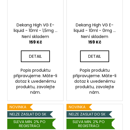
Dekang High VG E-
Dekang High VG E-
liquid - 10ml - 1,5mg -
liquid - 10ml - 0mg -
Sweet Melody
Sweet Melody
Není skladem
Není skladem
(Broskev s citrónem)
(Broskev s citrónem)
159 Kč
159 Kč
DETAIL
DETAIL
Popis produktu
Popis produktu
připravujeme. Máte-li
připravujeme. Máte-li
dotaz k uvedenému
dotaz k uvedenému
produktu, zavolejte
produktu, zavolejte
nám.
nám.
NOVINKA
NOVINKA
NELZE ZASLAT DO SK
NELZE ZASLAT DO SK
SLEVA MIN. 2% PO
SLEVA MIN. 2% PO
REGISTRACI
REGISTRACI