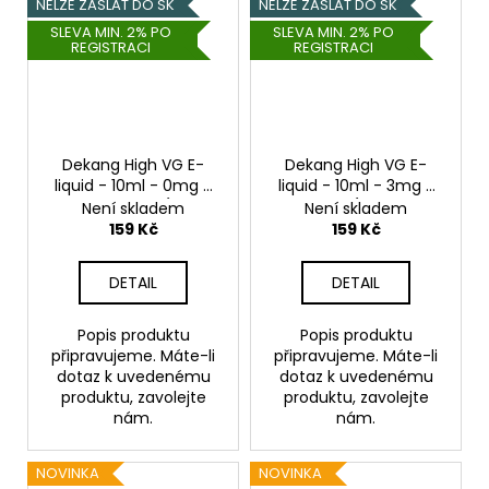
NELZE ZASLAT DO SK
NELZE ZASLAT DO SK
SLEVA MIN. 2% PO
SLEVA MIN. 2% PO
REGISTRACI
REGISTRACI
Dekang High VG E-
Dekang High VG E-
liquid - 10ml - 0mg -
liquid - 10ml - 3mg -
Orange Punch (Sladký
Milky Way (Tvarohový
Není skladem
Není skladem
pomeranč)
koláč s mandlemi)
159 Kč
159 Kč
DETAIL
DETAIL
Popis produktu
Popis produktu
připravujeme. Máte-li
připravujeme. Máte-li
dotaz k uvedenému
dotaz k uvedenému
produktu, zavolejte
produktu, zavolejte
nám.
nám.
NOVINKA
NOVINKA