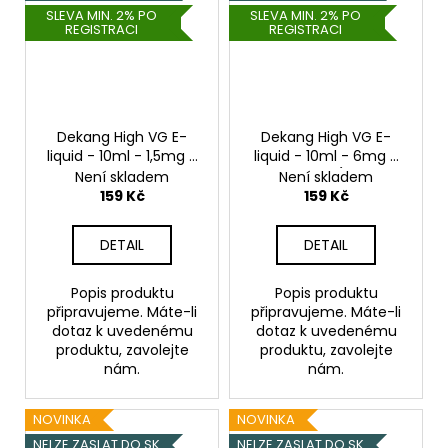
SLEVA MIN. 2% PO
SLEVA MIN. 2% PO
REGISTRACI
REGISTRACI
Dekang High VG E-
Dekang High VG E-
liquid - 10ml - 1,5mg -
liquid - 10ml - 6mg -
Shaking Cherry
Pearl Grape (Hrozny s
Není skladem
Není skladem
(Koktejlová třešeň)
mátou)
159 Kč
159 Kč
DETAIL
DETAIL
Popis produktu
Popis produktu
připravujeme. Máte-li
připravujeme. Máte-li
dotaz k uvedenému
dotaz k uvedenému
produktu, zavolejte
produktu, zavolejte
nám.
nám.
NOVINKA
NOVINKA
NELZE ZASLAT DO SK
NELZE ZASLAT DO SK