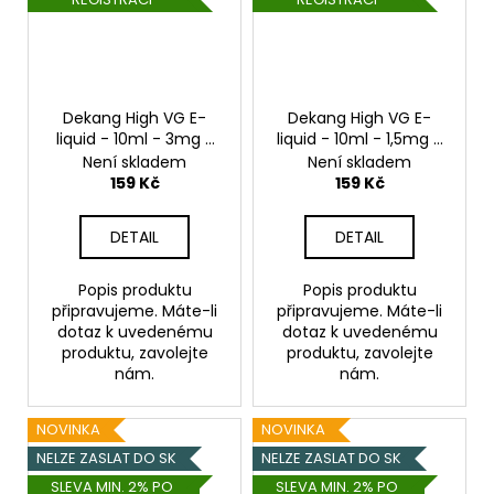
Dekang High VG E-
Dekang High VG E-
liquid - 10ml - 3mg -
liquid - 10ml - 1,5mg -
Strawberry Pie
Strawberry Pie
Není skladem
Není skladem
(Jahodový koláč)
(Jahodový koláč)
159 Kč
159 Kč
DETAIL
DETAIL
Popis produktu
Popis produktu
připravujeme. Máte-li
připravujeme. Máte-li
dotaz k uvedenému
dotaz k uvedenému
produktu, zavolejte
produktu, zavolejte
nám.
nám.
NOVINKA
NOVINKA
NELZE ZASLAT DO SK
NELZE ZASLAT DO SK
SLEVA MIN. 2% PO
SLEVA MIN. 2% PO