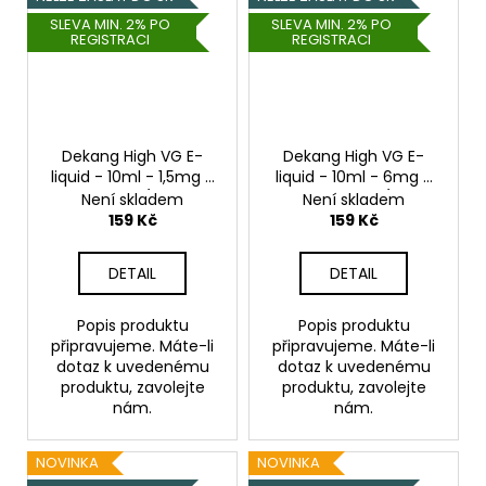
SLEVA MIN. 2% PO
SLEVA MIN. 2% PO
REGISTRACI
REGISTRACI
Dekang High VG E-
Dekang High VG E-
liquid - 10ml - 1,5mg -
liquid - 10ml - 6mg -
Pearl Grape (Hrozny s
Orange Punch (Sladký
Není skladem
Není skladem
mátou)
pomeranč)
159 Kč
159 Kč
DETAIL
DETAIL
Popis produktu
Popis produktu
připravujeme. Máte-li
připravujeme. Máte-li
dotaz k uvedenému
dotaz k uvedenému
produktu, zavolejte
produktu, zavolejte
nám.
nám.
NOVINKA
NOVINKA