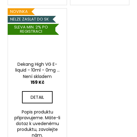
NOVINKA
NELZE ZASLAT DO SK
SLEVA MIN. 2% PO
REGISTRACI
Dekang High VG E-
liquid - 10ml - 0mg -
Berry Burst (Lesní
Není skladem
ovoce s jablkem)
159 Kč
DETAIL
Popis produktu
připravujeme. Máte-li
dotaz k uvedenému
produktu, zavolejte
nám.