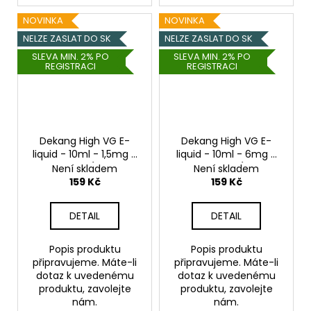
NOVINKA
NOVINKA
NELZE ZASLAT DO SK
NELZE ZASLAT DO SK
SLEVA MIN. 2% PO
SLEVA MIN. 2% PO
REGISTRACI
REGISTRACI
Dekang High VG E-
Dekang High VG E-
liquid - 10ml - 1,5mg -
liquid - 10ml - 6mg -
Camornia (Tabák s
Berry Burst (Lesní
Není skladem
Není skladem
ořechy)
ovoce s jablkem)
159 Kč
159 Kč
DETAIL
DETAIL
Popis produktu
Popis produktu
připravujeme. Máte-li
připravujeme. Máte-li
dotaz k uvedenému
dotaz k uvedenému
produktu, zavolejte
produktu, zavolejte
nám.
nám.