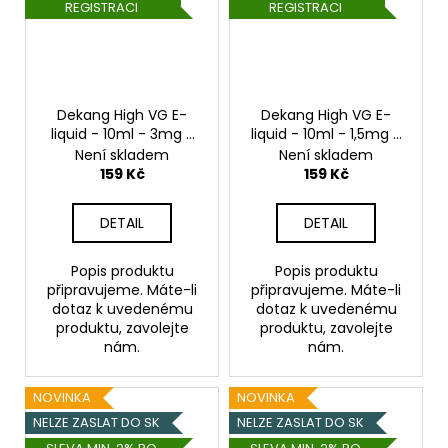
REGISTRACI
REGISTRACI
Dekang High VG E-
Dekang High VG E-
liquid - 10ml - 3mg -
liquid - 10ml - 1,5mg -
Strawberry Daquiri
Strawberry Daquiri
Není skladem
Není skladem
(Jahodový koktejl)
(Jahodový koktejl)
159 Kč
159 Kč
DETAIL
DETAIL
Popis produktu
Popis produktu
připravujeme. Máte-li
připravujeme. Máte-li
dotaz k uvedenému
dotaz k uvedenému
produktu, zavolejte
produktu, zavolejte
nám.
nám.
NOVINKA
NOVINKA
NELZE ZASLAT DO SK
NELZE ZASLAT DO SK