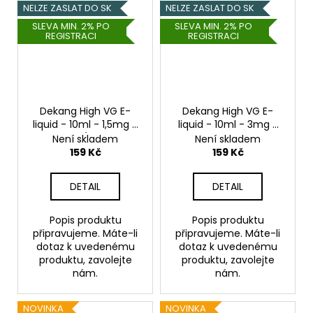
NELZE ZASLAT DO SK
NELZE ZASLAT DO SK
SLEVA MIN. 2% PO
SLEVA MIN. 2% PO
REGISTRACI
REGISTRACI
Dekang High VG E-
Dekang High VG E-
liquid - 10ml - 1,5mg -
liquid - 10ml - 3mg -
Milky Way (Tvarohový
Luscious Sandia
Není skladem
Není skladem
koláč s mandlemi)
(Vodní meloun)
159 Kč
159 Kč
DETAIL
DETAIL
Popis produktu
Popis produktu
připravujeme. Máte-li
připravujeme. Máte-li
dotaz k uvedenému
dotaz k uvedenému
produktu, zavolejte
produktu, zavolejte
nám.
nám.
NOVINKA
NOVINKA