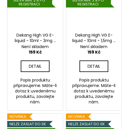
SLEVA MIN. 2% PO
SLEVA MIN. 2% PO
REGISTRACI
REGISTRACI
Dekang High VG E-
Dekang High VG E-
liquid - 10ml - 3mg -
liquid - 10ml - 1,5mg -
Steve s Job (Sladké a
Steve s Job (Sladké a
Není skladem
Není skladem
kyselé jablko)
kyselé jablko)
159 Kč
159 Kč
DETAIL
DETAIL
Popis produktu
Popis produktu
připravujeme. Máte-li
připravujeme. Máte-li
dotaz k uvedenému
dotaz k uvedenému
produktu, zavolejte
produktu, zavolejte
nám.
nám.
NOVINKA
NOVINKA
NELZE ZASLAT DO SK
NELZE ZASLAT DO SK