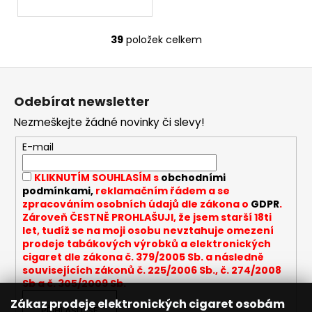
39
položek celkem
O
v
Z
l
á
á
Odebírat newsletter
d
p
a
Nezmeškejte žádné novinky či slevy!
a
c
t
E-mail
í
í
p
KLIKNUTÍM SOUHLASÍM s
obchodními
r
podmínkami,
reklamačním řádem a se
v
zpracováním osobních údajů dle zákona o
GDPR
.
k
Zároveň ČESTNĚ PROHLAŠUJI, že jsem starší 18ti
y
let, tudíž se na moji osobu nevztahuje omezení
v
prodeje tabákových výrobků a elektronických
cigaret dle zákona č. 379/2005 Sb. a následně
ý
souvisejících zákonů č. 225/2006 Sb., č. 274/2008
p
Sb a č. 305/2009 Sb.
i
Zákaz prodeje elektronických cigaret osobám
s
PŘIHLÁSIT SE