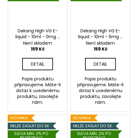
Dekang High VG E-
Dekang High VG E-
liquid - 10ml - 0mg -
liquid - 10ml - 6mg -
Summer Ray (Ovocná
Strawberry Pie
Není skladem
Není skladem
směs)
(Jahodový koláč)
159 Kč
159 Kč
DETAIL
DETAIL
Popis produktu
Popis produktu
připravujeme. Máte-li
připravujeme. Máte-li
dotaz k uvedenému
dotaz k uvedenému
produktu, zavolejte
produktu, zavolejte
nám.
nám.
NOVINKA
NOVINKA
NELZE ZASLAT DO SK
NELZE ZASLAT DO SK
SLEVA MIN. 2% PO
SLEVA MIN. 2% PO
REGISTRACI
REGISTRACI