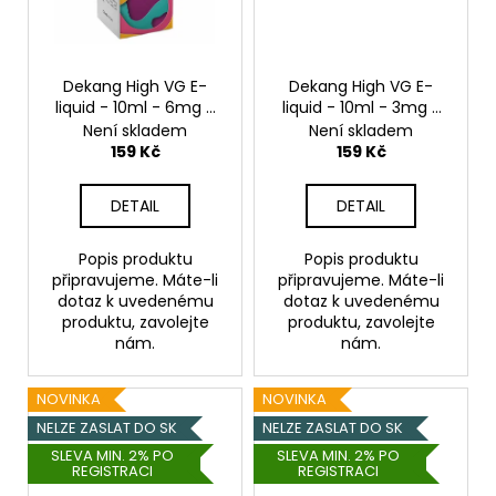
Dekang High VG E-
Dekang High VG E-
liquid - 10ml - 6mg -
liquid - 10ml - 3mg -
Sweet Melody
Sweet Melody
Není skladem
Není skladem
(Broskev s citrónem)
(Broskev s citrónem)
159 Kč
159 Kč
DETAIL
DETAIL
Popis produktu
Popis produktu
připravujeme. Máte-li
připravujeme. Máte-li
dotaz k uvedenému
dotaz k uvedenému
produktu, zavolejte
produktu, zavolejte
nám.
nám.
NOVINKA
NOVINKA
NELZE ZASLAT DO SK
NELZE ZASLAT DO SK
SLEVA MIN. 2% PO
SLEVA MIN. 2% PO
REGISTRACI
REGISTRACI