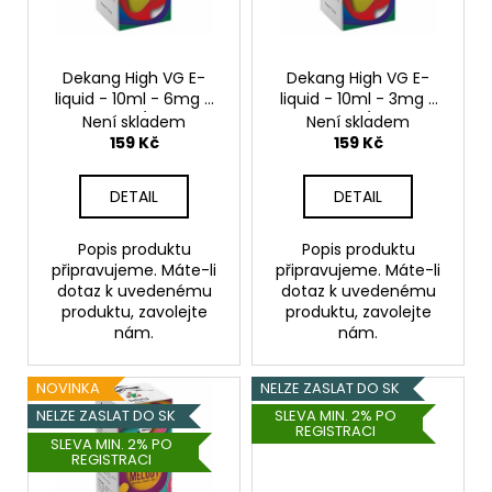
p
r
o
Dekang High VG E-
Dekang High VG E-
liquid - 10ml - 6mg -
liquid - 10ml - 3mg -
d
Symfruity (Ovocný
Symfruity (Ovocný
Není skladem
Není skladem
u
mix)
mix)
159 Kč
159 Kč
k
t
DETAIL
DETAIL
ů
Popis produktu
Popis produktu
připravujeme. Máte-li
připravujeme. Máte-li
dotaz k uvedenému
dotaz k uvedenému
produktu, zavolejte
produktu, zavolejte
nám.
nám.
NOVINKA
NELZE ZASLAT DO SK
NELZE ZASLAT DO SK
SLEVA MIN. 2% PO
REGISTRACI
SLEVA MIN. 2% PO
REGISTRACI