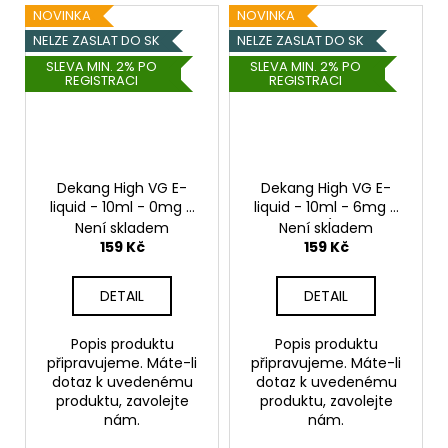
NOVINKA
NOVINKA
NELZE ZASLAT DO SK
NELZE ZASLAT DO SK
SLEVA MIN. 2% PO
SLEVA MIN. 2% PO
REGISTRACI
REGISTRACI
Dekang High VG E-
Dekang High VG E-
liquid - 10ml - 0mg -
liquid - 10ml - 6mg -
Juicy Ananas
Full Moon (Maracuja
Není skladem
Není skladem
(Šťavnatý ananas)
bonbon)
159 Kč
159 Kč
DETAIL
DETAIL
Popis produktu
Popis produktu
připravujeme. Máte-li
připravujeme. Máte-li
dotaz k uvedenému
dotaz k uvedenému
produktu, zavolejte
produktu, zavolejte
nám.
nám.