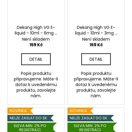
Dekang High VG E-
Dekang High VG E-
liquid - 10ml - 6mg -
liquid - 10ml - 3mg -
Summer Ray (Ovocná
Summer Ray (Ovocná
Není skladem
Není skladem
směs)
směs)
159 Kč
159 Kč
DETAIL
DETAIL
Popis produktu
Popis produktu
připravujeme. Máte-li
připravujeme. Máte-li
dotaz k uvedenému
dotaz k uvedenému
produktu, zavolejte
produktu, zavolejte
nám.
nám.
NOVINKA
NOVINKA
NELZE ZASLAT DO SK
NELZE ZASLAT DO SK
SLEVA MIN. 2% PO
SLEVA MIN. 2% PO
REGISTRACI
REGISTRACI