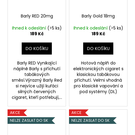
Barly RED 20mg
Barly Gold 18mg
Ihned k odeslání
(>5 ks)
Ihned k odeslání
(>5 ks)
189 Kč
189 Kč
DO KOŠÍKU
DO KOŠÍKU
Barly RED Vynikající
Hotová náplň do
náplně Barly s příchutí
elektronických cigaret s
tabákových
klasickou tabákovou
směsí.Výrazný Barly Red
příchutí. Velmi vhodná
si nejvíce užijí kuřáci
pro klasické vapování a
silných červených
pod systémy (DL)
cigaret, kteří potřebují,...
AKCE
AKCE
NELZE ZASLAT DO SK
NELZE ZASLAT DO SK