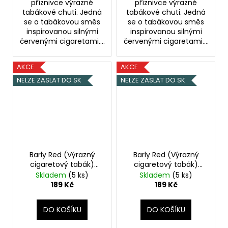
příznivce výrazné
příznivce výrazné
tabákové chuti. Jedná
tabákové chuti. Jedná
se o tabákovou směs
se o tabákovou směs
inspirovanou silnými
inspirovanou silnými
červenými cigaretami....
červenými cigaretami....
AKCE
AKCE
NELZE ZASLAT DO SK
NELZE ZASLAT DO SK
Barly Red (Výrazný
Barly Red (Výrazný
cigaretový tabák)
cigaretový tabák)
10ml 10mg
10ml 15mg
Skladem
(5 ks)
Skladem
(5 ks)
189 Kč
189 Kč
DO KOŠÍKU
DO KOŠÍKU