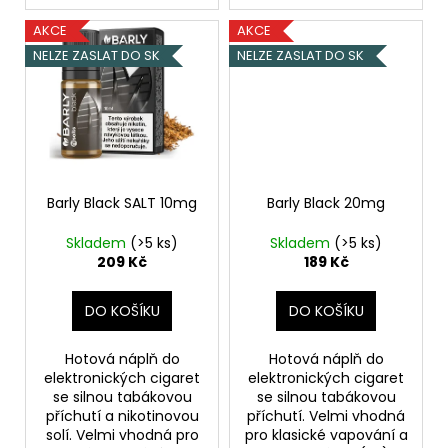
AKCE
AKCE
NELZE ZASLAT DO SK
NELZE ZASLAT DO SK
Barly Black SALT 10mg
Barly Black 20mg
Skladem
(>5 ks)
Skladem
(>5 ks)
209 Kč
189 Kč
DO KOŠÍKU
DO KOŠÍKU
Hotová náplň do
Hotová náplň do
elektronických cigaret
elektronických cigaret
se silnou tabákovou
se silnou tabákovou
příchutí a nikotinovou
příchutí. Velmi vhodná
solí. Velmi vhodná pro
pro klasické vapování a