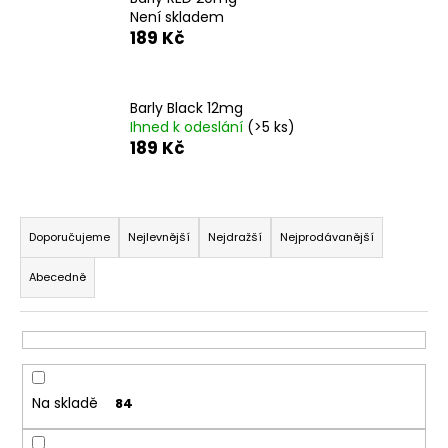
Není skladem
a
189 Kč
j
í
t
Barly Black 12mg
?
Ihned k odeslání
(>5 ks)
189 Kč
Ř
HLEDAT
a
Doporučujeme
Nejlevnější
Nejdražší
Nejprodávanější
z
Abecedně
e
n
D
o
í
p
p
o
r
Na skladě
r
84
o
u