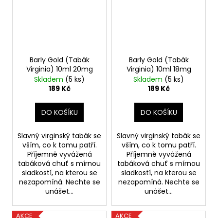
Barly Gold (Tabák
Barly Gold (Tabák
Virginia) 10ml 20mg
Virginia) 10ml 18mg
Skladem
(5 ks)
Skladem
(5 ks)
189 Kč
189 Kč
DO KOŠÍKU
DO KOŠÍKU
Slavný virginský tabák se
Slavný virginský tabák se
vším, co k tomu patří.
vším, co k tomu patří.
Příjemně vyvážená
Příjemně vyvážená
tabáková chuť s mírnou
tabáková chuť s mírnou
sladkostí, na kterou se
sladkostí, na kterou se
nezapomíná. Nechte se
nezapomíná. Nechte se
unášet...
unášet...
AKCE
AKCE