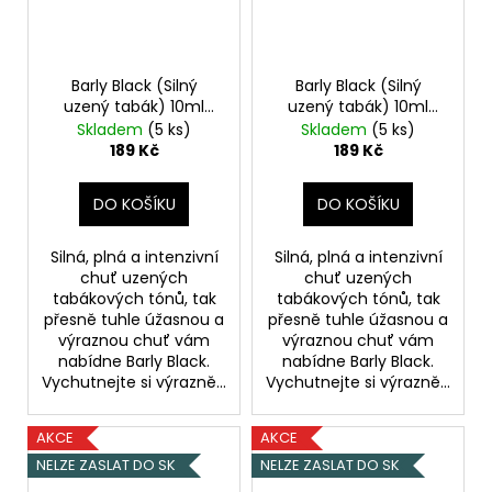
Barly Black (Silný
Barly Black (Silný
uzený tabák) 10ml
uzený tabák) 10ml
6mg
12mg
Skladem
(5 ks)
Skladem
(5 ks)
189 Kč
189 Kč
DO KOŠÍKU
DO KOŠÍKU
Silná, plná a intenzivní
Silná, plná a intenzivní
chuť uzených
chuť uzených
tabákových tónů, tak
tabákových tónů, tak
přesně tuhle úžasnou a
přesně tuhle úžasnou a
výraznou chuť vám
výraznou chuť vám
nabídne Barly Black.
nabídne Barly Black.
Vychutnejte si výrazně...
Vychutnejte si výrazně...
AKCE
AKCE
NELZE ZASLAT DO SK
NELZE ZASLAT DO SK