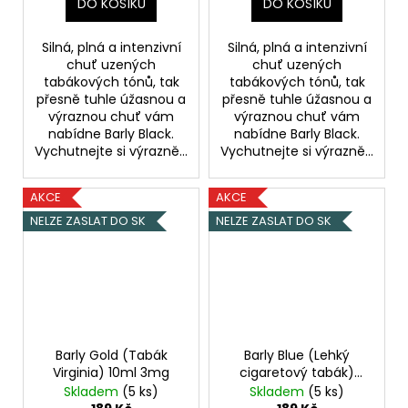
DO KOŠÍKU
DO KOŠÍKU
Silná, plná a intenzivní
Silná, plná a intenzivní
chuť uzených
chuť uzených
tabákových tónů, tak
tabákových tónů, tak
přesně tuhle úžasnou a
přesně tuhle úžasnou a
výraznou chuť vám
výraznou chuť vám
nabídne Barly Black.
nabídne Barly Black.
Vychutnejte si výrazně...
Vychutnejte si výrazně...
AKCE
AKCE
NELZE ZASLAT DO SK
NELZE ZASLAT DO SK
Barly Gold (Tabák
Barly Blue (Lehký
Virginia) 10ml 3mg
cigaretový tabák)
10ml 2mg
Skladem
(5 ks)
Skladem
(5 ks)