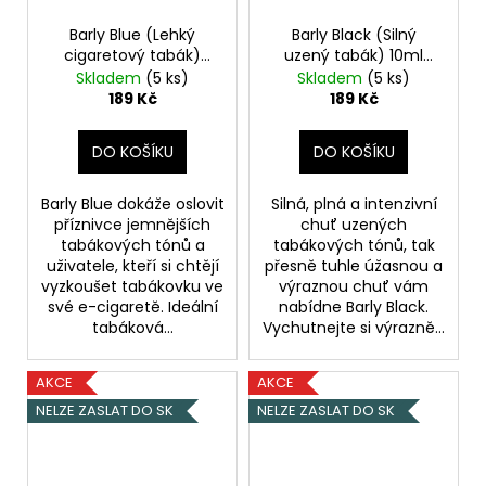
Barly Blue (Lehký
Barly Black (Silný
cigaretový tabák)
uzený tabák) 10ml
10ml 12mg
3mg
Skladem
(5 ks)
Skladem
(5 ks)
189 Kč
189 Kč
DO KOŠÍKU
DO KOŠÍKU
Barly Blue dokáže oslovit
Silná, plná a intenzivní
příznivce jemnějších
chuť uzených
tabákových tónů a
tabákových tónů, tak
uživatele, kteří si chtějí
přesně tuhle úžasnou a
vyzkoušet tabákovku ve
výraznou chuť vám
své e-cigaretě. Ideální
nabídne Barly Black.
tabáková...
Vychutnejte si výrazně...
AKCE
AKCE
NELZE ZASLAT DO SK
NELZE ZASLAT DO SK