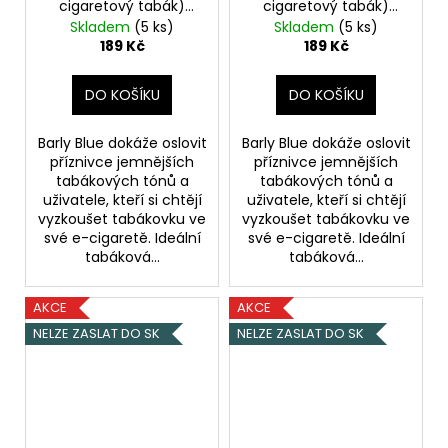
cigaretový tabák)
cigaretový tabák)
10ml 4mg
10ml 8mg
Skladem
(5 ks)
Skladem
(5 ks)
189 Kč
189 Kč
DO KOŠÍKU
DO KOŠÍKU
Barly Blue dokáže oslovit
Barly Blue dokáže oslovit
příznivce jemnějších
příznivce jemnějších
tabákových tónů a
tabákových tónů a
uživatele, kteří si chtějí
uživatele, kteří si chtějí
vyzkoušet tabákovku ve
vyzkoušet tabákovku ve
své e-cigaretě. Ideální
své e-cigaretě. Ideální
tabáková...
tabáková...
AKCE
AKCE
NELZE ZASLAT DO SK
NELZE ZASLAT DO SK