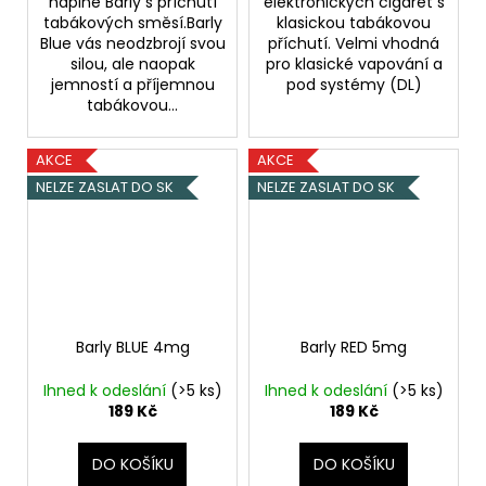
náplně Barly s příchutí
elektronických cigaret s
tabákových směsí.Barly
klasickou tabákovou
Blue vás neodzbrojí svou
příchutí. Velmi vhodná
silou, ale naopak
pro klasické vapování a
jemností a příjemnou
pod systémy (DL)
tabákovou...
AKCE
AKCE
NELZE ZASLAT DO SK
NELZE ZASLAT DO SK
Barly BLUE 4mg
Barly RED 5mg
Ihned k odeslání
(>5 ks)
Ihned k odeslání
(>5 ks)
189 Kč
189 Kč
DO KOŠÍKU
DO KOŠÍKU