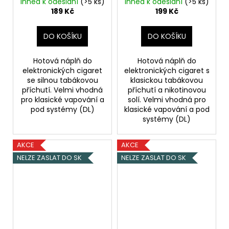
Ihned k odeslání
(>5 ks)
Ihned k odeslání
(>5 ks)
189 Kč
199 Kč
DO KOŠÍKU
DO KOŠÍKU
Hotová náplň do
Hotová náplň do
elektronických cigaret
elektronických cigaret s
se silnou tabákovou
klasickou tabákovou
příchutí. Velmi vhodná
příchutí a nikotinovou
pro klasické vapování a
solí. Velmi vhodná pro
pod systémy (DL)
klasické vapování a pod
systémy (DL)
AKCE
AKCE
NELZE ZASLAT DO SK
NELZE ZASLAT DO SK