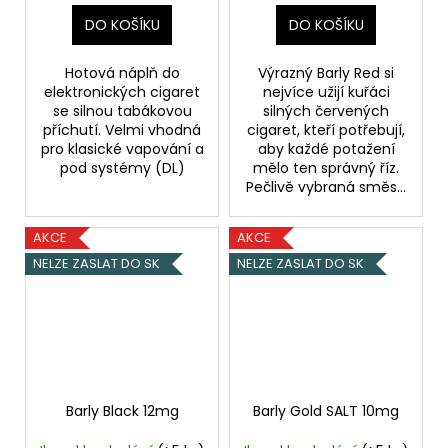
DO KOŠÍKU
DO KOŠÍKU
Hotová náplň do
Výrazný Barly Red si
elektronických cigaret
nejvíce užijí kuřáci
se silnou tabákovou
silných červených
příchutí. Velmi vhodná
cigaret, kteří potřebují,
pro klasické vapování a
aby každé potažení
pod systémy (DL)
mělo ten správný říz.
Pečlivě vybraná směs...
AKCE
AKCE
NELZE ZASLAT DO SK
NELZE ZASLAT DO SK
Barly Black 12mg
Barly Gold SALT 10mg