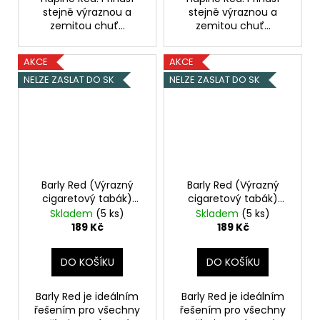
stejně výraznou a
stejně výraznou a
zemitou chuť...
zemitou chuť...
AKCE
AKCE
NELZE ZASLAT DO SK
NELZE ZASLAT DO SK
Barly Red (Výrazný
Barly Red (Výrazný
cigaretový tabák)
cigaretový tabák)
10ml 0mg
10ml 5mg
Skladem
(5 ks)
Skladem
(5 ks)
189 Kč
189 Kč
DO KOŠÍKU
DO KOŠÍKU
Barly Red je ideálním
Barly Red je ideálním
řešením pro všechny
řešením pro všechny