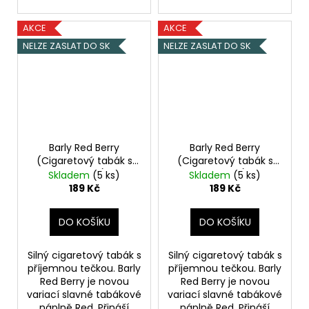
AKCE
AKCE
NELZE ZASLAT DO SK
NELZE ZASLAT DO SK
Barly Red Berry
Barly Red Berry
(Cigaretový tabák s
(Cigaretový tabák s
lesními plody) 10ml
lesními plody) 10ml
Skladem
(5 ks)
Skladem
(5 ks)
15mg
20mg
189 Kč
189 Kč
DO KOŠÍKU
DO KOŠÍKU
Silný cigaretový tabák s
Silný cigaretový tabák s
příjemnou tečkou. Barly
příjemnou tečkou. Barly
Red Berry je novou
Red Berry je novou
variací slavné tabákové
variací slavné tabákové
náplně Red. Přináší
náplně Red. Přináší