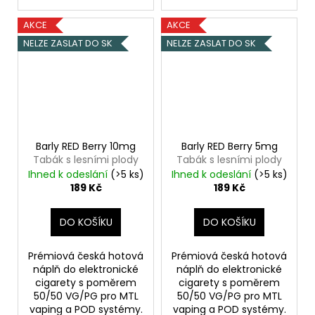
AKCE
AKCE
NELZE ZASLAT DO SK
NELZE ZASLAT DO SK
Barly RED Berry 10mg
Barly RED Berry 5mg
Tabák s lesními plody
Tabák s lesními plody
Ihned k odeslání
(>5 ks)
Ihned k odeslání
(>5 ks)
189 Kč
189 Kč
DO KOŠÍKU
DO KOŠÍKU
Prémiová česká hotová
Prémiová česká hotová
náplň do elektronické
náplň do elektronické
cigarety s poměrem
cigarety s poměrem
50/50 VG/PG pro MTL
50/50 VG/PG pro MTL
vaping a POD systémy.
vaping a POD systémy.