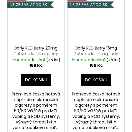
NELZE ZASLAT DO SK
NELZE ZASLAT DO SK
Barly RED Berry 20mg
Barly RED Berry 15mg
Tabák s lesními plody
Tabák s lesními plody
Ihned k odeslání
(>5 ks)
Ihned k odeslání
(>5 ks)
189 Kč
189 Kč
DO KOŠÍKU
DO KOŠÍKU
Prémiová česká hotová
Prémiová česká hotová
náplň do elektronické
náplň do elektronické
cigarety s poměrem
cigarety s poměrem
50/50 VG/PG pro MTL
50/50 VG/PG pro MTL
vaping a POD systémy.
vaping a POD systémy.
Výrazný throat hit a
Výrazný throat hit a
věrná tabáková chuť....
věrná tabáková chuť....