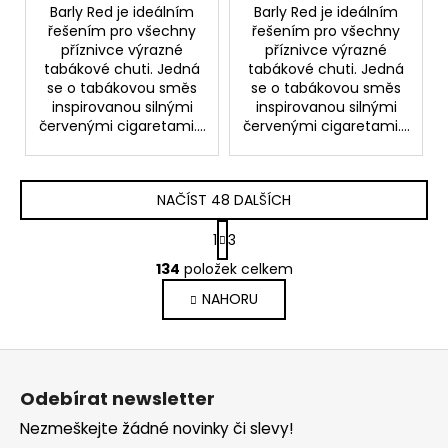
Barly Red je ideálním
Barly Red je ideálním
řešením pro všechny
řešením pro všechny
příznivce výrazné
příznivce výrazné
tabákové chuti. Jedná
tabákové chuti. Jedná
se o tabákovou směs
se o tabákovou směs
inspirovanou silnými
inspirovanou silnými
červenými cigaretami....
červenými cigaretami....
NAČÍST 48 DALŠÍCH
S
1
3
t
O
r
134
položek celkem
v
á
NAHORU
l
n
k
á
o
d
Z
v
a
á
á
c
Odebírat newsletter
n
p
í
í
Nezmeškejte žádné novinky či slevy!
p
a