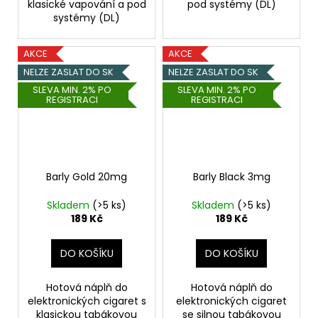
klasické vapování a pod
pod systémy (DL)
systémy (DL)
AKCE
AKCE
NELZE ZASLAT DO SK
NELZE ZASLAT DO SK
SLEVA MIN. 2% PO
SLEVA MIN. 2% PO
REGISTRACI
REGISTRACI
Barly Gold 20mg
Barly Black 3mg
Skladem
(>5 ks)
Skladem
(>5 ks)
189 Kč
189 Kč
DO KOŠÍKU
DO KOŠÍKU
Hotová náplň do
Hotová náplň do
elektronických cigaret s
elektronických cigaret
klasickou tabákovou
se silnou tabákovou