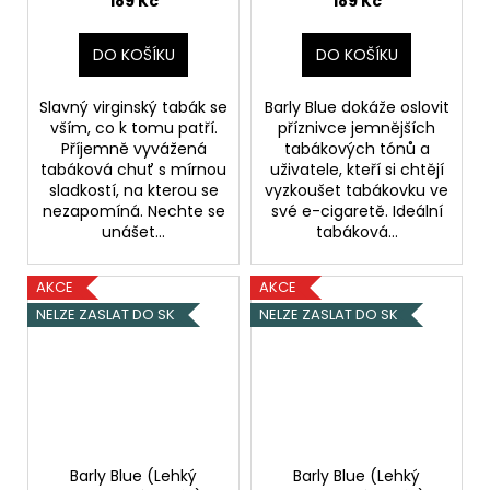
189 Kč
189 Kč
DO KOŠÍKU
DO KOŠÍKU
Slavný virginský tabák se
Barly Blue dokáže oslovit
vším, co k tomu patří.
příznivce jemnějších
Příjemně vyvážená
tabákových tónů a
tabáková chuť s mírnou
uživatele, kteří si chtějí
sladkostí, na kterou se
vyzkoušet tabákovku ve
nezapomíná. Nechte se
své e-cigaretě. Ideální
unášet...
tabáková...
AKCE
AKCE
NELZE ZASLAT DO SK
NELZE ZASLAT DO SK
Barly Blue (Lehký
Barly Blue (Lehký