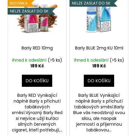
ý
NOVINKA
NELZE ZASLAT DO SK
p
NELZE ZASLAT DO SK
i
s
p
r
o
Barly RED 10mg
Barly BLUE 2mg KU 10ml
d
Ihned k odeslání
(>5 ks)
Ihned k odeslání
(>5 ks)
u
189 Kč
189 Kč
k
t
DO KOŠÍKU
DO KOŠÍKU
ů
Barly RED Vynikající
Barly BLUE Vynikající
náplně Barly s příchutí
náplně Barly s příchutí
tabákových
tabákových směsí.Barly
směsí.Výrazný Barly Red
Blue vás neodzbrojí svou
si nejvíce užijí kuřáci
silou, ale naopak
silných červených
jemností a příjemnou
cigaret, kteří potřebují,...
tabákovou...