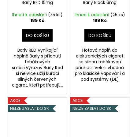
Barly RED 15mg
Barly Black 6mg
Ihned k odeslání
(>5 ks)
Ihned k odeslání
(>5 ks)
189 Kč
189 Kč
DO KOŠÍKU
DO KOŠÍKU
Barly RED Vynikající
Hotová náplň do
náplně Barly s příchutí
elektronických cigaret
tabákových
se silnou tabákovou
směsí.Výrazný Barly Red
příchutí. Velmi vhodná
si nejvíce užijí kuřáci
pro klasické vapování a
silných červených
pod systémy (DL)
cigaret, kteří potřebují,...
AKCE
AKCE
NELZE ZASLAT DO SK
NELZE ZASLAT DO SK