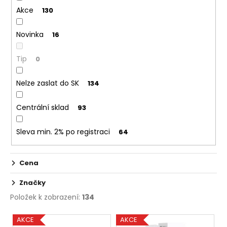
d
č
Akce
u
130
u
j
k
e
Novinka
16
t
m
ů
e
Tip
0
Nelze zaslat do SK
134
ELF
BAR
600
Centrální sklad
93
-
20MG
-
Sleva min. 2% po registraci
64
PINEAPPLE
PEACH
MANGO
Cena
(ANANAS
S
BROSKVÍ
Značky
A
Položek k zobrazení:
134
MANGEM)
139
V
AKCE
AKCE
Kč