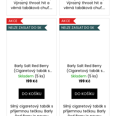
Výrazný throat hit a
Výrazný throat hit a
věrná tabáková chuť....
věrná tabáková chuť....
AKCE
AKCE
NELZE ZASLAT DO SK
NELZE ZASLAT DO SK
Barly Salt Red Berry
Barly Salt Red Berry
(Cigaretový tabák s
(Cigaretový tabák s
lesními plody) 10ml
lesními plody) 10ml
Skladem
(5 ks)
Skladem
(5 ks)
20mg
10mg
199 Kč
199 Kč
DO KOŠÍKU
DO KOŠÍKU
Silný cigaretový tabák s
Silný cigaretový tabák s
příjemnou tečkou. Barly
příjemnou tečkou. Barly
Red Berry je novou
Red Berry je novou