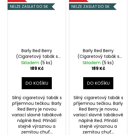
NELZE ZASLAT DO SK
NELZE ZASLAT DO SK
Barly Red Berry
Barly Red Berry
(Cigaretový tabák s
(Cigaretový tabák s
lesními plody) 10ml
lesními plody) 10ml
Skladem
(5 ks)
Skladem
(5 ks)
5mg
10mg
189 Kč
189 Kč
DO KOŠÍKU
DO KOŠÍKU
Silný cigaretový tabák s
Silný cigaretový tabák s
příjemnou tečkou. Barly
příjemnou tečkou. Barly
Red Berry je novou
Red Berry je novou
variací slavné tabákové
variací slavné tabákové
náplně Red. Přináší
náplně Red. Přináší
stejně výraznou a
stejně výraznou a
zemitou chuť...
zemitou chuť...