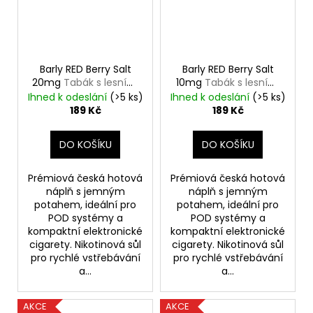
Barly RED Berry Salt
Barly RED Berry Salt
20mg
Tabák s lesními
10mg
Tabák s lesními
plody
plody
Ihned k odeslání
(>5 ks)
Ihned k odeslání
(>5 ks)
189 Kč
189 Kč
DO KOŠÍKU
DO KOŠÍKU
Prémiová česká hotová
Prémiová česká hotová
náplň s jemným
náplň s jemným
potahem, ideální pro
potahem, ideální pro
POD systémy a
POD systémy a
kompaktní elektronické
kompaktní elektronické
cigarety. Nikotinová sůl
cigarety. Nikotinová sůl
pro rychlé vstřebávání
pro rychlé vstřebávání
a...
a...
AKCE
AKCE