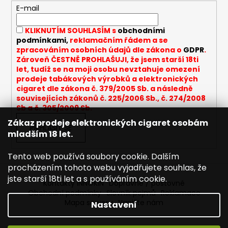
r
t
E-mail
v
í
k
KLIKNUTÍM SOUHLASÍM s
obchodními
y
podmínkami,
reklamačním řádem a se
v
zpracováním osobních údajů dle zákona o
GDPR
.
ý
Zároveň ČESTNĚ PROHLAŠUJI, že jsem starší 18ti
let, tudíž se na moji osobu nevztahuje omezení
p
prodeje tabákových výrobků a elektronických
i
cigaret dle zákona č. 379/2005 Sb. a následně
s
souvisejících zákonů č. 225/2006 Sb., č. 274/2008
u
Sb a č. 305/2009 Sb.
Zákaz prodeje elektronických cigaret osobám
PŘIHLÁSIT SE
mladším 18 let.
Tento web používá soubory cookie. Dalším
procházením tohoto webu vyjadřujete souhlas, že
jste starší 18ti let a s používáním cookie.
Kontakty INNOKIN
Dopravné / poštovné
Obchodní podmínky
Slovník pojmů
Reklamace
Mapa serveru
Napište nám
Nastavení