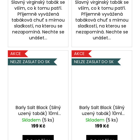
Slavný virginský tabák se
Slavný virginský tabák se
vším, co k tomu patří.
vším, co k tomu patří.
Příjemně vyvážená
Příjemně vyvážená
tabáková chuť s mírnou
tabáková chuť s mírnou
sladkostí, na kterou se
sladkostí, na kterou se
nezapomíná. Nechte se
nezapomíná. Nechte se
unášet...
unášet...
AKCE
AKCE
NELZE ZASLAT DO SK
NELZE ZASLAT DO SK
Barly Salt Black (Silný
Barly Salt Black (Silný
uzený tabák) 10ml
uzený tabák) 10ml
20mg
10mg
Skladem
(5 ks)
Skladem
(5 ks)
199 Kč
199 Kč