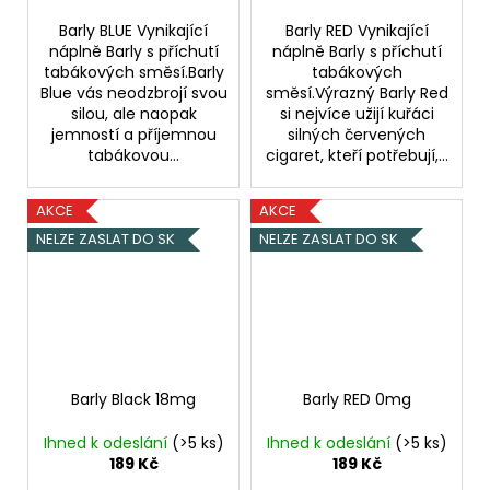
Barly BLUE Vynikající
Barly RED Vynikající
náplně Barly s příchutí
náplně Barly s příchutí
tabákových směsí.Barly
tabákových
Blue vás neodzbrojí svou
směsí.Výrazný Barly Red
silou, ale naopak
si nejvíce užijí kuřáci
jemností a příjemnou
silných červených
tabákovou...
cigaret, kteří potřebují,...
AKCE
AKCE
NELZE ZASLAT DO SK
NELZE ZASLAT DO SK
Barly Black 18mg
Barly RED 0mg
Ihned k odeslání
(>5 ks)
Ihned k odeslání
(>5 ks)
189 Kč
189 Kč