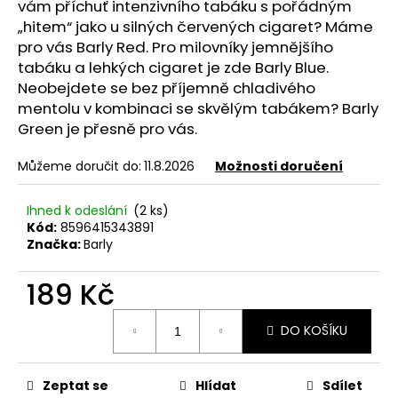
č
vám příchuť intenzivního tabáku s pořádným
u
„hitem“ jako u silných červených cigaret? Máme
j
pro vás Barly Red. Pro milovníky jemnějšího
e
tabáku a lehkých cigaret je zde Barly Blue.
m
Neobejdete se bez příjemně chladivého
e
mentolu v kombinaci se skvělým tabákem? Barly
Green je přesně pro vás.
OXVA
Můžeme doručit do:
11.8.2026
Možnosti doručení
XLIM
TOP
FILL
Ihned k odeslání
(2 ks)
SS
POD
Kód:
8596415343891
CARTRIDGE
Značka:
Barly
1,2OHM
2ML
189 Kč
79
Kč
Měrná
DO KOŠÍKU
cena:
Zeptat se
Hlídat
Sdílet