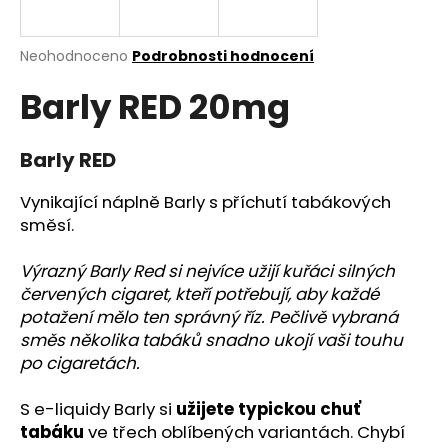
a
j
Průměrné
Neohodnoceno
Podrobnosti hodnocení
í
hodnocení
Barly RED 20mg
produktu
t
je
?
0,0
z
Barly RED
5
hvězdiček.
Vynikající náplně Barly s příchutí tabákových
směsí.
HLEDAT
Výrazný Barly Red si nejvíce užijí kuřáci silných
červených cigaret, kteří potřebují, aby každé
potažení mělo ten správný říz. Pečlivě vybraná
D
o
směs několika tabáků snadno ukojí vaši touhu
p
po cigaretách.
o
r
S e-liquidy Barly si
užijete typickou chuť
u
tabáku
ve třech oblíbených variantách. Chybí