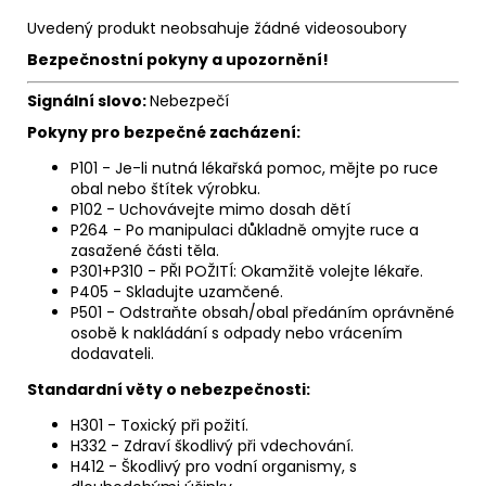
Uvedený produkt neobsahuje žádné videosoubory
Bezpečnostní pokyny a upozornění!
Signální slovo:
Nebezpečí
Pokyny pro bezpečné zacházení:
P101 - Je-li nutná lékařská pomoc, mějte po ruce
obal nebo štítek výrobku.
P102 - Uchovávejte mimo dosah dětí
P264 - Po manipulaci důkladně omyjte ruce a
zasažené části těla.
P301+P310 - PŘI POŽITÍ: Okamžitě volejte lékaře.
P405 - Skladujte uzamčené.
P501 - Odstraňte obsah/obal předáním oprávněné
osobě k nakládání s odpady nebo vrácením
dodavateli.
Standardní věty o nebezpečnosti:
H301 - Toxický při požití.
H332 - Zdraví škodlivý při vdechování.
H412 - Škodlivý pro vodní organismy, s