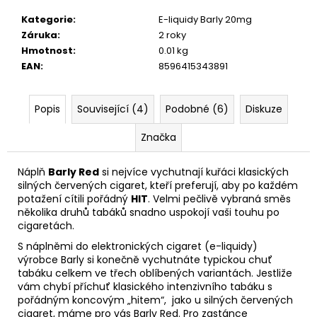
Kategorie
:
E-liquidy Barly 20mg
Záruka
:
2 roky
Hmotnost
:
0.01 kg
EAN
:
8596415343891
Popis
Související (4)
Podobné (6)
Diskuze
Značka
Náplň
Barly Red
si nejvíce vychutnají kuřáci klasických
silných červených cigaret, kteří preferují, aby po každém
potažení cítili pořádný
HIT
. Velmi pečlivě vybraná směs
několika druhů tabáků snadno uspokojí vaši touhu po
cigaretách.
S náplněmi do elektronických cigaret (e-liquidy)
výrobce Barly si konečně vychutnáte typickou chuť
tabáku celkem ve třech oblíbených variantách. Jestliže
vám chybí příchuť klasického intenzivního tabáku s
pořádným koncovým „hitem“, jako u silných červených
cigaret, máme pro vás Barly Red. Pro zastánce