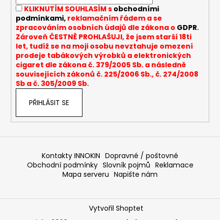
í
KLIKNUTÍM SOUHLASÍM s
obchodními
podmínkami,
reklamačním řádem a se
zpracováním osobních údajů dle zákona o
GDPR
.
Zároveň ČESTNĚ PROHLAŠUJI, že jsem starší 18ti
let, tudíž se na moji osobu nevztahuje omezení
prodeje tabákových výrobků a elektronických
cigaret dle zákona č. 379/2005 Sb. a následně
souvisejících zákonů č. 225/2006 Sb., č. 274/2008
Sb a č. 305/2009 Sb.
PŘIHLÁSIT SE
Kontakty INNOKIN
Dopravné / poštovné
Obchodní podmínky
Slovník pojmů
Reklamace
Mapa serveru
Napište nám
Vytvořil Shoptet