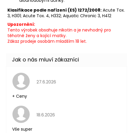
dlouhodobými účinky.
Klasifikace podle nařízení (ES) 1272/2008:
Acute Tox.
3, H301; Acute Tox. 4, H332; Aquatic Chronic 3, H412
Upozornění:
Tento výrobek obsahuje nikotin a je nevhodný pro
těhotné ženy a kojící matky.
Zákaz prodeje osobám mladším 18 let.
Hodnocení obchodu je 5 z 5 hvězdiček.
27.6.2026
+ Ceny
Hodnocení obchodu je 5 z 5 hvězdiček.
18.6.2026
Vše super