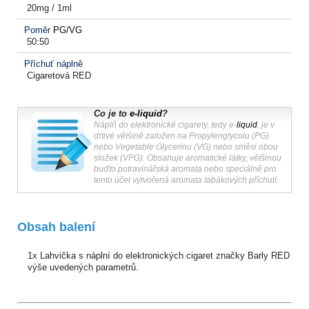
20mg / 1ml
Poměr
PG/VG
50:50
Příchuť náplně
Cigaretová RED
Co je to
e-liquid
?
Náplň do elektronické cigarety, tedy e-
liquid
, je v
drtivé většině založen na Propylenglycolu (PG)
nebo Vegetable Glycerinu (VG) nebo směsi obou
složek (VPG). Obsahuje aromatické látky, většinou
buďto potravinářská aromata nebo speciálně pro
tento účel vytvořená aromata tabákových příchutí.
Obsah balení
1x Lahvička s náplní do elektronických cigaret značky Barly RED
výše uvedených parametrů.