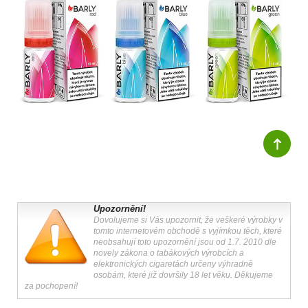
Upozornění!
Dovolujeme si Vás upozornit, že veškeré výrobky v
tomto internetovém obchodě s vyjímkou těch, které
neobsahují toto upozornění jsou od 1.7. 2010 dle
novely zákona o tabákových výrobcích a
elektronických cigaretách určeny výhradně
osobám, které již dovršily 18 let věku. Děkujeme
za pochopení!