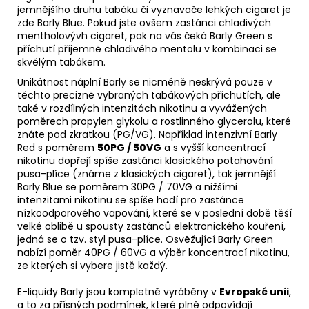
jemnějšího druhu tabáku či vyznavače lehkých cigaret je
zde Barly Blue. Pokud jste ovšem zastánci chladivých
mentholovývh cigaret, pak na vás čeká Barly Green s
příchutí příjemně chladivého mentolu v kombinaci se
skvělým tabákem.
Unikátnost náplní Barly se nicméně neskrývá pouze v
těchto precizně vybraných tabákových příchutích, ale
také v rozdílných intenzitách nikotinu a vyvážených
poměrech propylen glykolu a rostlinného glycerolu, které
znáte pod zkratkou (
PG
/
VG
). Například intenzivní Barly
Red s poměrem
50PG / 50VG
a s vyšší koncentrací
nikotinu dopřejí spíše zastánci klasického potahování
pusa-plíce
(známe z klasických cigaret), tak jemnější
Barly Blue se poměrem 30PG / 70VG a nižšími
intenzitami nikotinu se spíše hodí pro zastánce
nízkoodporového vapování, které se v poslední době těší
velké oblibě u spousty zastánců elektronického kouření,
jedná se o tzv. styl pusa-plíce. Osvěžující Barly Green
nabízí poměr 40PG / 60VG a výběr koncentrací nikotinu,
ze kterých si vybere jistě každý.
E-liquidy Barly jsou kompletně vyráběny v
Evropské unii
,
a to za přísných podmínek, které plně odpovídají