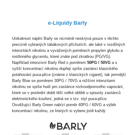
e-Liquidy Barly
Unikátnost náplní Barly se nicméně neskrývá pouze v těchto
precizně vybraných tabákových příchutích, ale také v rozdílných
intenzitách nikotinu a vyvážených poměrech propylen glykolu a
rostlinného glycerolu, které znáte pod zkratkou (PG/VG).
Například intenzivní Barly Red s poměrem
50PG / 50VG
a s
vyšší koncentrací nikotinu dopřejí spíše zastánci klasického
potahování pusa-plíce (známe z klasických cigaret), tak jemnější
Barly Blue se poměrem 30PG / 70VG a nižšími intenzitami
nikotinu se spíše hodí pro zastánce nízkoodporového vapování,
které se v poslední době těší velké oblibě u spousty zastánců
elektronického kouření, jedná se o tzv. styl pusa-plíce.
Osvěžující Barly Green nabízí poměr 40PG / 60VG a výběr
koncentrací nikotinu, ze kterých si vybere jistě každý.