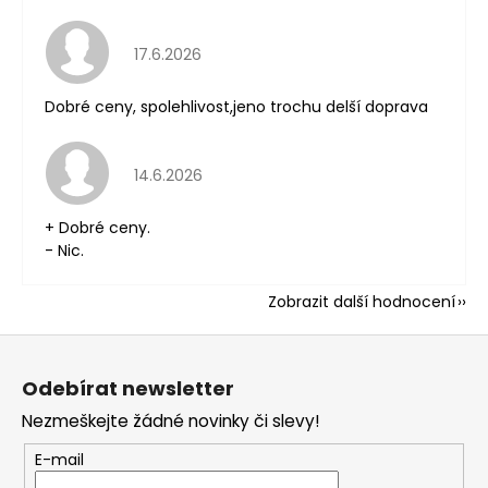
Hodnocení obchodu je 5 z 5 hvězdiček.
17.6.2026
Dobré ceny, spolehlivost,jeno trochu delší doprava
Hodnocení obchodu je 5 z 5 hvězdiček.
14.6.2026
+ Dobré ceny.
- Nic.
Zobrazit další hodnocení
Z
á
Odebírat newsletter
p
Nezmeškejte žádné novinky či slevy!
a
t
E-mail