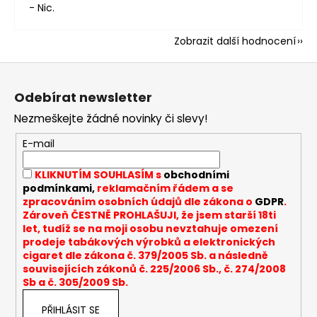
- Nic.
Zobrazit další hodnocení
Z
á
Odebírat newsletter
p
Nezmeškejte žádné novinky či slevy!
a
t
E-mail
í
KLIKNUTÍM SOUHLASÍM s
obchodními
podmínkami,
reklamačním řádem a se
zpracováním osobních údajů dle zákona o
GDPR
.
Zároveň ČESTNĚ PROHLAŠUJI, že jsem starší 18ti
let, tudíž se na moji osobu nevztahuje omezení
prodeje tabákových výrobků a elektronických
cigaret dle zákona č. 379/2005 Sb. a následně
souvisejících zákonů č. 225/2006 Sb., č. 274/2008
Sb a č. 305/2009 Sb.
PŘIHLÁSIT SE