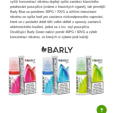
vyšší koncentrací nikotinu dopřejí spíše zastánci klasického
potahování pusa-plíce (známe z klasických cigaret), tak jemnější
Barly Blue se poměrem 30PG / 70VG a nižšími intenzitami
nikotinu se spíše hodí pro zastánce nízkoodporového vapování,
které se v poslední době těší velké oblibě u spousty zastánců
elektronického kouření, jedná se o tzv. styl pusa-plíce.
Osvěžující Barly Green nabízí poměr 40PG / 60VG a výběr
koncentrací nikotinu, ze kterých si vybere jistě každý.