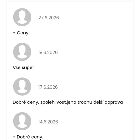
Hodnocení obchodu je 5 z 5 hvězdiček.
27.6.2026
+ Ceny
Hodnocení obchodu je 5 z 5 hvězdiček.
18.6.2026
Vše super
Hodnocení obchodu je 5 z 5 hvězdiček.
17.6.2026
Dobré ceny, spolehlivost,jeno trochu delší doprava
Hodnocení obchodu je 5 z 5 hvězdiček.
14.6.2026
+ Dobré ceny.