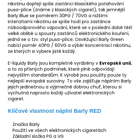
nikotinu dopřejí spíše zastánci klasického potahování
pusa-plíce
(známe z klasických cigaret), tak jemnější
Barly Blue se poměrem 30PG / 70VG a nižšími
intenzitami nikotinu se spíše hodí pro zastánce
nízkoodporového vapování, které se v poslední době těší
velké oblibě u spousty zastánců elektronického kouření,
jedná se o tzv. styl pusa-plíce. Osvěžující Barly Green
nabízí poměr 40PG / 60VG a výběr koncentrací nikotinu,
ze kterých si vybere jistě každý.
E-liquidy Barly jsou kompletně vyráběny v
Evropské unii
,
a to za přísných podmínek, které plně odpovídají
nejvyšším standardům. K výrobě jsou použity pouze ty
nejlepší evropské suroviny. To vše zajišťuje náplním Barly
jejich jedinečnou a výjimečně dobrou chuť, kterou si
vychutná naprosto každý uživatel elektronických
cigaret.
Klíčové vlastnost náplní Barly RED
Značka Barly
Použití ve všech elektronických cigaretách
Základní složka PG a VG