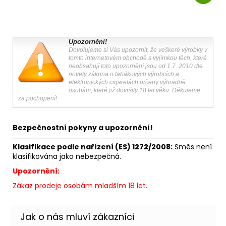
Upozornění!
Dovolujeme si Vás upozornit, že veškeré výrobky v
tomto internetovém obchodě s vyjímkou těch, které
neobsahují toto upozornění jsou od 1.7. 2010 dle
novely zákona o tabákových výrobcích a
elektronických cigaretách určeny výhradně
osobám, které již dovršily 18 let věku. Děkujeme
za pochopení!
Bezpečnostní pokyny a upozornění!
Klasifikace podle nařízení (ES) 1272/2008:
Směs není
klasifikována jako nebezpečná.
Upozornění:
Zákaz prodeje osobám mladším 18 let.