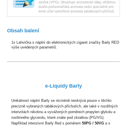
složek (VPG). Obsahuje aromatické látky, většinou
buďto potravinářská aromata nebo speciálně pro
tento účel vytvořená aromata tabákových příchutí.
Obsah balení
1x Lahvička s náplní do elektronických cigaret značky Barly RED
výše uvedených parametrů.
e-Liquidy Barly
Unikátnost náplní Barly se nicméně neskrývá pouze v těchto
precizně vybraných tabákových příchutích, ale také v rozdílných
intenzitách nikotinu a vyvážených poměrech propylen glykolu a
rostlinného glycerolu, které znáte pod zkratkou (PG/VG).
Například intenzivní Barly Red s poměrem
50PG / 50VG
a s