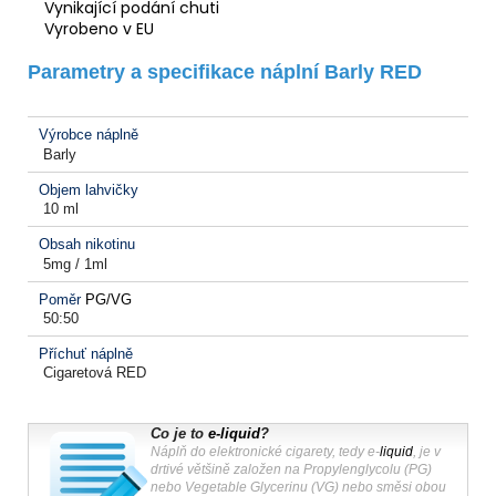
Vynikající podání chuti
Vyrobeno v EU
Parametry a specifikace náplní Barly RED
Výrobce náplně
Barly
Objem lahvičky
10 ml
Obsah nikotinu
5mg / 1ml
Poměr
PG/VG
50:50
Příchuť náplně
Cigaretová RED
Co je to
e-liquid
?
Náplň do elektronické cigarety, tedy e-
liquid
, je v
drtivé většině založen na Propylenglycolu (PG)
nebo Vegetable Glycerinu (VG) nebo směsi obou