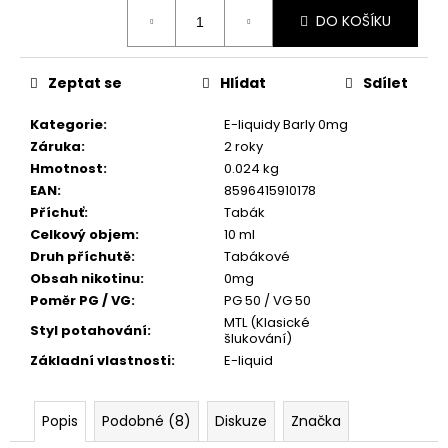
č
Měrná
DO KOŠÍKU
u
cena:
j
e
Zeptat se
Hlídat
Sdílet
m
e
Kategorie
:
E-liquidy Barly 0mg
Záruka
:
2 roky
Hmotnost
:
0.024 kg
ELF
BAR
EAN
:
8596415910178
600
Příchuť
:
Tabák
-
Celkový objem
:
10 ml
20MG
-
Druh příchutě
:
Tabákové
WATERMELON
Obsah nikotinu
:
0mg
(VODNÍ
Poměr PG / VG
:
PG 50 / VG 50
MELOUN)
MTL (Klasické
Styl potahování
:
195
šlukování)
Kč
Základní vlastnosti
:
E-liquid
Popis
Podobné (8)
Diskuze
Značka