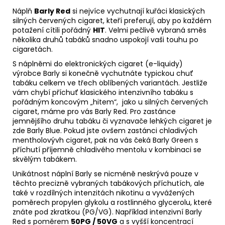
Náplň
Barly Red
si nejvíce vychutnají kuřáci klasických
silných červených cigaret, kteří preferují, aby po každém
potažení cítili pořádný
HIT
. Velmi pečlivě vybraná směs
několika druhů tabáků snadno uspokojí vaši touhu po
cigaretách.
S náplněmi do elektronických cigaret (e-liquidy)
výrobce Barly si konečně vychutnáte typickou chuť
tabáku celkem ve třech oblíbených variantách. Jestliže
vám chybí příchuť klasického intenzivního tabáku s
pořádným koncovým „hitem“, jako u silných červených
cigaret, máme pro vás Barly Red. Pro zastánce
jemnějšího druhu tabáku či vyznavače lehkých cigaret je
zde Barly Blue. Pokud jste ovšem zastánci chladivých
mentholovývh cigaret, pak na vás čeká Barly Green s
příchutí příjemně chladivého mentolu v kombinaci se
skvělým tabákem.
Unikátnost náplní Barly se nicméně neskrývá pouze v
těchto precizně vybraných tabákových příchutích, ale
také v rozdílných intenzitách nikotinu a vyvážených
poměrech propylen glykolu a rostlinného glycerolu, které
znáte pod zkratkou (
PG
/
VG
). Například intenzivní Barly
Red s poměrem
50PG / 50VG
a s vyšší koncentrací