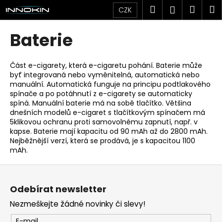
K
Přejít
Hledat
Náku
M
Přihlášen
CZK
na
o
obsah
Zpět
Zpět
košík
š
Baterie
í
C
k
o
Část e-cigarety, která e-cigaretu pohání. Baterie může
byť integrovaná nebo vyměnitelná, automatická nebo
p
manuální. Automatická funguje na principu podtlakového
o
spínače a po potáhnutí z e-cigarety se automaticky
t
spíná. Manuální baterie má na sobě tlačítko. Většina
dnešních modelů e-cigaret s tlačítkovým spínačem má
ř
5klikovou ochranu proti samovolnému zapnutí, např. v
e
kapse. Baterie mají kapacitu od 90 mAh až do 2800 mAh.
Nejběžnější verzí, která se prodává, je s kapacitou 1100
b
mAh.
u
j
Z
e
á
Odebírat newsletter
t
p
Nezmeškejte žádné novinky či slevy!
e
a
n
E-mail