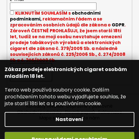
t
a
í
KLIKNUTÍM SOUHLASÍM s
obchodními
j
podmínkami,
reklamačním řádem a se
í
zpracováním osobních údajů dle zákona o
GDPR
.
t
Zároveň ČESTNĚ PROHLAŠUJI, že jsem starší 18ti
let, tudíž se na moji osobu nevztahuje omezení
?
prodeje tabákových výrobků a elektronických
cigaret dle zákona č. 379/2005 Sb. a následně
souvisejících zákonů č. 225/2006 Sb., č. 274/2008
Sb a č. 305/2009 Sb.
Zákaz prodeje elektronických cigaret osobám
HLEDAT
PŘIHLÁSIT SE
mladším 18 let.
Tento web používá soubory cookie. Dalším
procházením tohoto webu vyjadřujete souhlas, že
D
jste starší 18ti let a s používáním cookie.
o
Kontakty INNOKIN
Dopravné / poštovné
p
Obchodní podmínky
Slovník pojmů
Reklamace
Mapa serveru
Napište nám
o
Nastavení
r
u