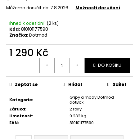
č
u
Můžeme doručit do:
7.8.2026
Možnosti doručení
j
e
Ihned k odeslání
(2 ks)
m
Kód:
810101177590
e
Značka:
Dotmod
1 290 Kč
ELF
BAR
Měrná
ELFLIQ
DO KOŠÍKU
cena:
-
SALT
E-
Zeptat se
Hlídat
Sdílet
LIQUID
-
STRAWBERRY
Gripy a mody Dotmod
Kategorie
:
KIWI
dotBox
-
Záruka
:
2 roky
10ML
Hmotnost
:
0.232 kg
-
10MG
EAN
:
810101177590
185
Kč