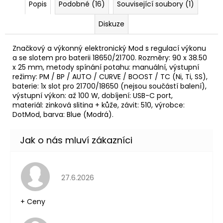
Původně:
Popis
Podobné (16)
Související soubory (1)
245
Kč
Diskuze
Značkový a výkonný elektronický Mod s regulací výkonu
a se slotem pro baterii 18650/21700. Rozměry: 90 x 38.50
x 25 mm, metody spínání potahu: manuální, výstupní
režimy: PM / BP / AUTO / CURVE / BOOST /
TC
(Ni, Ti, SS),
baterie
: 1x slot pro 21700/18650 (nejsou součástí balení),
výstupní výkon: až 100 W, dobíjení: USB-C port,
materiál: zinková slitina + kůže, závit: 510, výrobce:
DotMod, barva: Blue (Modrá).
Hodnocení obchodu je 5 z 5 hvězdiček.
27.6.2026
+ Ceny