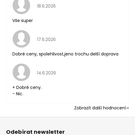
Hodnocení obchodu je 5 z 5 hvězdiček.
18.6.2026
Vše super
Hodnocení obchodu je 5 z 5 hvězdiček.
17.6.2026
Dobré ceny, spolehlivost,jeno trochu delší doprava
Hodnocení obchodu je 5 z 5 hvězdiček.
14.6.2026
+ Dobré ceny.
- Nic.
Zobrazit další hodnocení
Z
á
Odebírat newsletter