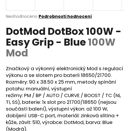
a
j
Průměrné
Neohodnoceno
Podrobnosti hodnocení
í
hodnocení
DotMod DotBox 100W -
produktu
t
je
?
Easy Grip - Blue
100W
0,0
z
Mod
5
hvězdiček.
Značkový a výkonný elektronický Mod s regulací
HLEDAT
výkonu a se slotem pro baterii 18650/21700.
Rozměry: 90 x 38.50 x 25 mm, metody spínání
potahu: manuální, výstupní
D
režimy: PM / BP / AUTO / CURVE / BOOST /
TC
(Ni,
o
Ti, SS),
baterie
: 1x slot pro 21700/18650 (nejsou
p
součástí balení), výstupní výkon: až 100 W,
o
dobíjení: USB-C port, materiál: zinková slitina +
r
kůže, závit: 510, výrobce: DotMod, barva: Blue
u
(Modrá).