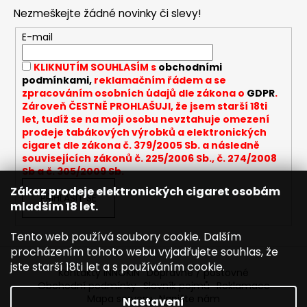
p
Nezmeškejte žádné novinky či slevy!
a
t
E-mail
í
KLIKNUTÍM SOUHLASÍM s
obchodními
podmínkami,
reklamačním řádem a se
zpracováním osobních údajů dle zákona o
GDPR
.
Zároveň ČESTNĚ PROHLAŠUJI, že jsem starší 18ti
let, tudíž se na moji osobu nevztahuje omezení
prodeje tabákových výrobků a elektronických
cigaret dle zákona č. 379/2005 Sb. a následně
souvisejících zákonů č. 225/2006 Sb., č. 274/2008
Sb a č. 305/2009 Sb.
Zákaz prodeje elektronických cigaret osobám
PŘIHLÁSIT SE
mladším 18 let.
Tento web používá soubory cookie. Dalším
procházením tohoto webu vyjadřujete souhlas, že
jste starší 18ti let a s používáním cookie.
Kontakty INNOKIN
Dopravné / poštovné
Obchodní podmínky
Slovník pojmů
Reklamace
Mapa serveru
Napište nám
Nastavení