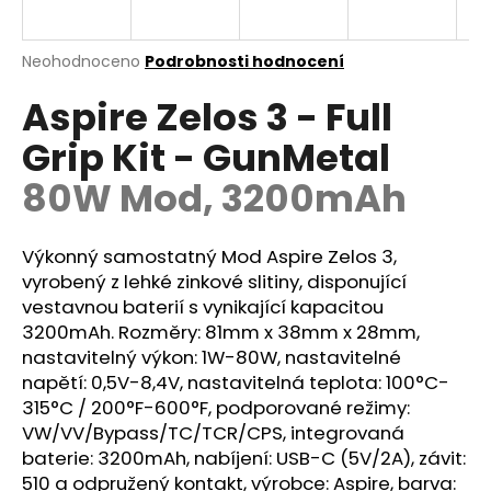
a
j
Průměrné
Neohodnoceno
Podrobnosti hodnocení
í
hodnocení
Aspire Zelos 3 - Full
produktu
t
je
?
Grip Kit - GunMetal
0,0
z
80W Mod, 3200mAh
5
hvězdiček.
Výkonný samostatný Mod Aspire Zelos 3,
HLEDAT
vyrobený z lehké zinkové slitiny, disponující
vestavnou baterií s vynikající kapacitou
3200mAh. Rozměry: 81mm x 38mm x 28mm,
D
nastavitelný výkon: 1W-80W, nastavitelné
o
napětí: 0,5V-8,4V, nastavitelná teplota: 100°C-
p
315°C / 200°F-600°F, podporované režimy:
o
VW
/VV/Bypass/
TC
/TCR/CPS, integrovaná
r
baterie
: 3200mAh, nabíjení: USB-C (5V/2A), závit:
u
510 a odpružený kontakt, výrobce: Aspire, barva: