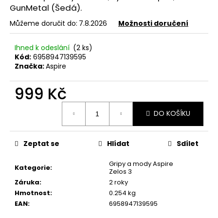
č
GunMetal (Šedá).
u
j
Můžeme doručit do:
7.8.2026
Možnosti doručení
e
m
Ihned k odeslání
(2 ks)
e
Kód:
6958947139595
Značka:
Aspire
DEKANG
999 Kč
DAF
10ML
Měrná
6MG
DO KOŠÍKU
cena:
156
Kč
Původně:
Zeptat se
Hlídat
Sdílet
195
Kč
Gripy a mody Aspire
Kategorie
:
Zelos 3
Záruka
:
2 roky
Hmotnost
:
0.254 kg
EAN
:
6958947139595