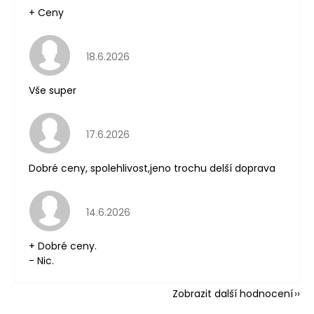
+ Ceny
Hodnocení obchodu je 5 z 5 hvězdiček.
18.6.2026
Vše super
Hodnocení obchodu je 5 z 5 hvězdiček.
17.6.2026
Dobré ceny, spolehlivost,jeno trochu delší doprava
Hodnocení obchodu je 5 z 5 hvězdiček.
14.6.2026
+ Dobré ceny.
- Nic.
Zobrazit další hodnocení