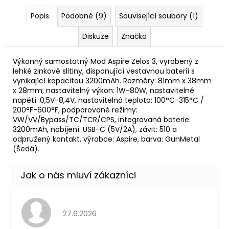
Popis
Podobné (9)
Související soubory (1)
Diskuze
Značka
Výkonný samostatný Mod Aspire Zelos 3, vyrobený z
lehké zinkové slitiny, disponující vestavnou baterií s
vynikající kapacitou 3200mAh. Rozměry: 81mm x 38mm
x 28mm, nastavitelný výkon: 1W-80W, nastavitelné
napětí: 0,5V-8,4V, nastavitelná teplota: 100°C-315°C /
200°F-600°F, podporované režimy:
VW
/VV/Bypass/
TC
/TCR/CPS, integrovaná
baterie
:
3200mAh, nabíjení: USB-C (5V/2A), závit: 510 a
odpružený kontakt, výrobce: Aspire, barva: GunMetal
(Šedá).
Hodnocení obchodu je 5 z 5 hvězdiček.
27.6.2026