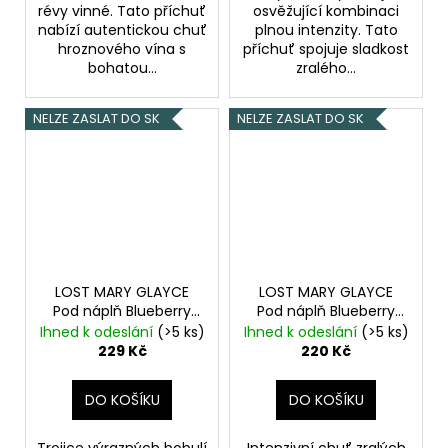
révy vinné. Tato příchuť
osvěžující kombinaci
nabízí autentickou chuť
plnou intenzity. Tato
hroznového vína s
příchuť spojuje sladkost
bohatou...
zralého...
NELZE ZASLAT DO SK
NELZE ZASLAT DO SK
LOST MARY GLAYCE
LOST MARY GLAYCE
Pod náplň Blueberry
Pod náplň Blueberry
Cherry Cranberry
20mg 2x2ml
Borůvky
Ihned k odeslání
(>5 ks)
Ihned k odeslání
(>5 ks)
20mg 2x2ml
Borůvky s
229 Kč
220 Kč
třešní a brusinkami
DO KOŠÍKU
DO KOŠÍKU
Trojice výrazných bobulí
Intenzivní chuť zralých