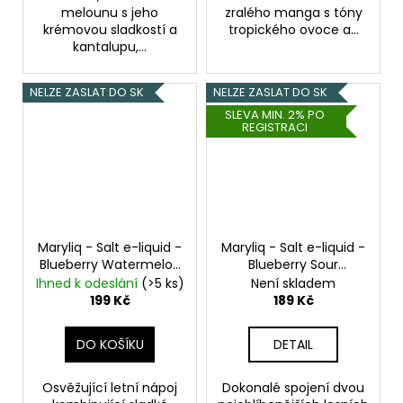
melounu s jeho
zralého manga s tóny
krémovou sladkostí a
tropického ovoce a...
kantalupu,...
NELZE ZASLAT DO SK
NELZE ZASLAT DO SK
SLEVA MIN. 2% PO
REGISTRACI
Maryliq - Salt e-liquid -
Maryliq - Salt e-liquid -
Blueberry Watermelon
Blueberry Sour
Lemon - 20mg
Raspberry - 10ml -
Ihned k odeslání
(>5 ks)
Není skladem
20mg
Borůvka, Malina
199 Kč
189 Kč
DO KOŠÍKU
DETAIL
Osvěžující letní nápoj
Dokonalé spojení dvou