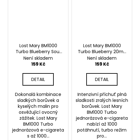
Lost Mary BM1000
Lost Mary BM1000
Turbo Blueberry Sour
Turbo Blueberry 20mg
Raspberry 20mg
Borůvka
Není skladem
Není skladem
Borůvka s malinou
159 Kč
159 Kč
DETAIL
DETAIL
Dokonalá kombinace
Intenzivní příchuť plná
sladkých borůvek a
sladkosti zralých lesních
kyselých malin pro
borůvek. Lost Mary
osvěžující ovocný
BM1000 Turbo
zážitek. Lost Mary
jednorázová e-cigareta
BM1000 Turbo
nabízí až 1000
jednorázová e-cigareta
potáhnutí, turbo režim
s až 1000...
pro...