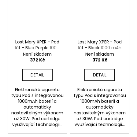
Lost Mary XPER - Pod
Lost Mary XPER - Pod
Kit - Blue Purple
1000
Kit - Black
1000 mAh
mAh
Není skladem
Není skladem
372 Kč
372 Kč
DETAIL
DETAIL
Elektronická cigareta
Elektronická cigareta
typu Pod s integrovanou
typu Pod s integrovanou
1000mAh baterií a
1000mAh baterií a
automaticky
automaticky
nastavitelným výkonem
nastavitelným výkonem
až 30W. Pod cartridge
až 30W. Pod cartridge
využívající technologii...
využívající technologii...