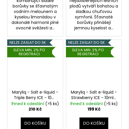
kombinující sladké
nejoblíbenějších lesních
borůvky se šťavnatým
plodů vytváří bohatou a
vodním melounem a
sladkou chuťovou
kyselou limonádou v
symfonii. Šťavnaté
dokonalé harmonii plné
borůvky přinášejí
ovocné svěžesti a...
jemnou kyselost a...
NELZE ZASLAT DO SK
NELZE ZASLAT DO SK
SLEVA MIN. 2% PO
SLEVA MIN. 2% PO
REGISTRACI
REGISTRACI
Maryliq - Salt e-liquid -
Maryliq - Salt e-liquid -
Triple Berry ICE - 10ml
Strawberry ICE - 10ml -
- 20mg
Borůvka,
20mg
Jahoda,
Ihned k odeslání
(>5 ks)
Ihned k odeslání
(>5 ks)
Malina, Jahoda,
Chladivá složka (ICE)
210 Kč
199 Kč
Chladivá složka (ICE)
DO KOŠÍKU
DO KOŠÍKU