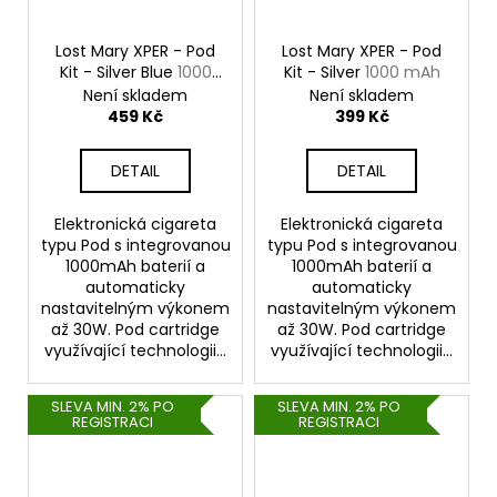
Lost Mary XPER - Pod
Lost Mary XPER - Pod
Kit - Silver Blue
1000
Kit - Silver
1000 mAh
mAh
Není skladem
Není skladem
459 Kč
399 Kč
DETAIL
DETAIL
Elektronická cigareta
Elektronická cigareta
typu Pod s integrovanou
typu Pod s integrovanou
1000mAh baterií a
1000mAh baterií a
automaticky
automaticky
nastavitelným výkonem
nastavitelným výkonem
až 30W. Pod cartridge
až 30W. Pod cartridge
využívající technologii...
využívající technologii...
SLEVA MIN. 2% PO
SLEVA MIN. 2% PO
REGISTRACI
REGISTRACI