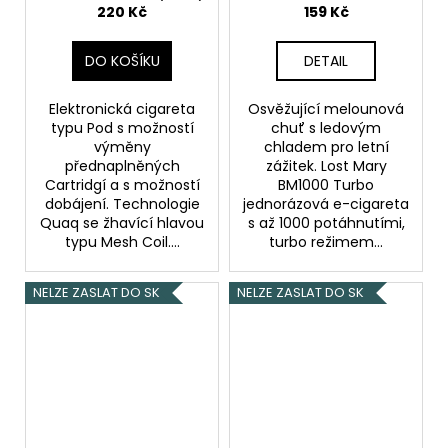
20mg 2ml
Elektronická
220 Kč
159 Kč
cigareta 1000mAh
(Borůvky s třešní a
DO KOŠÍKU
DETAIL
brusinkami)
Elektronická cigareta
Osvěžující melounová
typu Pod s možností
chuť s ledovým
výměny
chladem pro letní
přednaplněných
zážitek. Lost Mary
Cartridgí a s možností
BM1000 Turbo
dobájení. Technologie
jednorázová e-cigareta
Quaq se žhavící hlavou
s až 1000 potáhnutími,
typu Mesh Coil....
turbo režimem...
NELZE ZASLAT DO SK
NELZE ZASLAT DO SK