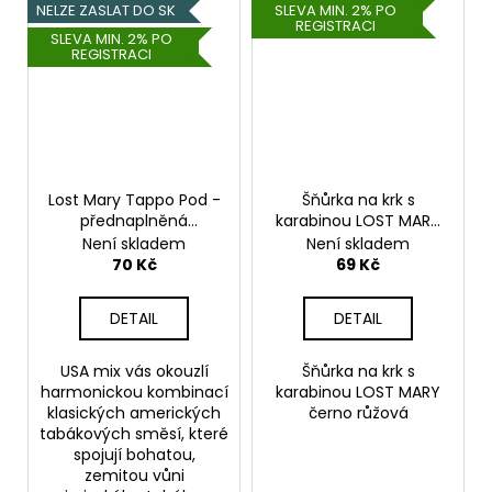
NELZE ZASLAT DO SK
SLEVA MIN. 2% PO
REGISTRACI
SLEVA MIN. 2% PO
REGISTRACI
Lost Mary Tappo Pod -
Šňůrka na krk s
přednaplněná
karabinou LOST MARY
Cartridge - USA Mix -
černo růžová
Není skladem
Není skladem
17mg
70 Kč
69 Kč
DETAIL
DETAIL
USA mix vás okouzlí
Šňůrka na krk s
harmonickou kombinací
karabinou LOST MARY
klasických amerických
černo růžová
tabákových směsí, které
spojují bohatou,
zemitou vůni