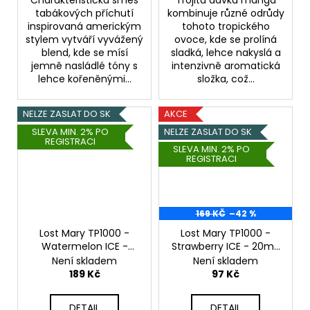
tabákových příchutí
kombinuje různé odrůdy
inspirovaná americkým
tohoto tropického
stylem vytváří vyvážený
ovoce, kde se prolíná
blend, kde se mísí
sladká, lehce nakyslá a
jemně nasládlé tóny s
intenzivně aromatická
lehce kořeněnými...
složka, což...
NELZE ZASLAT DO SK
AKCE
SLEVA MIN. 2% PO
NELZE ZASLAT DO SK
REGISTRACI
SLEVA MIN. 2% PO
REGISTRACI
169 KČ
–42 %
Lost Mary TP1000 -
Lost Mary TP1000 -
Watermelon ICE -
Strawberry ICE - 20mg
20mg
Vodní meloun,
Jahoda, Chladivá
Není skladem
Není skladem
Chladivá složka (ICE)
složka (ICE)
189 Kč
97 Kč
DETAIL
DETAIL