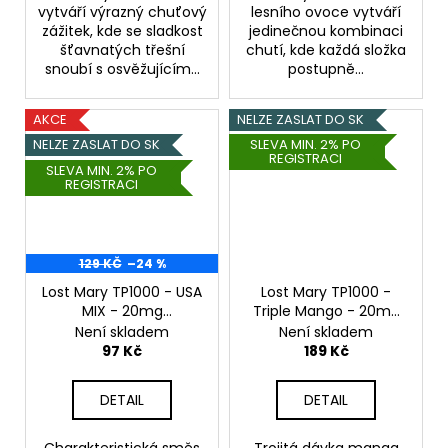
vytváří výrazný chuťový
lesního ovoce vytváří
zážitek, kde se sladkost
jedinečnou kombinaci
šťavnatých třešní
chutí, kde každá složka
snoubí s osvěžujícím...
postupně...
AKCE
NELZE ZASLAT DO SK
NELZE ZASLAT DO SK
SLEVA MIN. 2% PO
REGISTRACI
SLEVA MIN. 2% PO
REGISTRACI
129 KČ
–24 %
Lost Mary TP1000 - USA
Lost Mary TP1000 -
MIX - 20mg
Triple Mango - 20mg
Cigaretový tabák
Mango
Není skladem
Není skladem
97 Kč
189 Kč
DETAIL
DETAIL
Charakteristická směs
Trojitá dávka manga