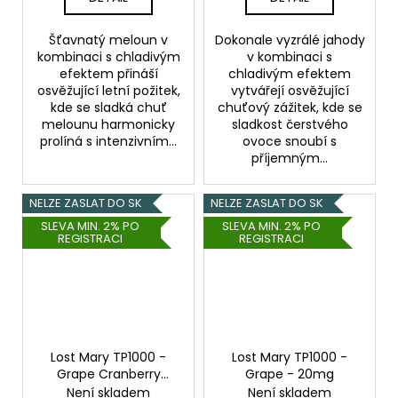
Šťavnatý meloun v
Dokonale vyzrálé jahody
kombinaci s chladivým
v kombinaci s
efektem přináší
chladivým efektem
osvěžující letní požitek,
vytvářejí osvěžující
kde se sladká chuť
chuťový zážitek, kde se
melounu harmonicky
sladkost čerstvého
prolíná s intenzivním...
ovoce snoubí s
příjemným...
NELZE ZASLAT DO SK
NELZE ZASLAT DO SK
SLEVA MIN. 2% PO
SLEVA MIN. 2% PO
REGISTRACI
REGISTRACI
Lost Mary TP1000 -
Lost Mary TP1000 -
Grape Cranberry
Grape - 20mg
Peach - 20mg
Není skladem
Není skladem