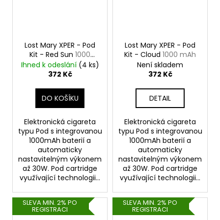
Lost Mary XPER - Pod
Lost Mary XPER - Pod
Kit - Red Sun
1000
Kit - Cloud
1000 mAh
mAh
Ihned k odeslání
(4 ks)
Není skladem
372 Kč
372 Kč
DO KOŠÍKU
DETAIL
Elektronická cigareta
Elektronická cigareta
typu Pod s integrovanou
typu Pod s integrovanou
1000mAh baterií a
1000mAh baterií a
automaticky
automaticky
nastavitelným výkonem
nastavitelným výkonem
až 30W. Pod cartridge
až 30W. Pod cartridge
využívající technologii...
využívající technologii...
SLEVA MIN. 2% PO
SLEVA MIN. 2% PO
REGISTRACI
REGISTRACI