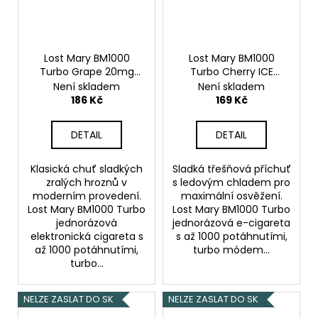
Lost Mary BM1000
Lost Mary BM1000
Turbo Grape 20mg
Turbo Cherry ICE
Hroznové víno
20mg
Ledová třešeň
Není skladem
Není skladem
186 Kč
169 Kč
DETAIL
DETAIL
Klasická chuť sladkých
Sladká třešňová příchuť
zralých hroznů v
s ledovým chladem pro
moderním provedení.
maximální osvěžení.
Lost Mary BM1000 Turbo
Lost Mary BM1000 Turbo
jednorázová
jednorázová e-cigareta
elektronická cigareta s
s až 1000 potáhnutími,
až 1000 potáhnutími,
turbo módem...
turbo...
NELZE ZASLAT DO SK
NELZE ZASLAT DO SK