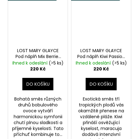
LOST MARY GLAYCE
LOST MARY GLAYCE
Pod náplň Mix Berries
Pod náplň Kiwi Passion
20mg 2x2ml
Fruit Guava 20mg
Ihned k odeslání
(>5 ks)
Ihned k odeslání
(>5 ks)
Bobulovitý mix
2x2ml
Kiwi s marakují a
220 Kč
220 Kč
guavou
DO KOŠÍKU
DO KOŠÍKU
Bohatá směs různých
Exotická směs tří
druhů bobulového
tropických plodů vás
ovoce vytváří
okamžitě přenese na
harmonickou symfonii
vzdálené pláže. Kiwi
chutí plnou sladkosti a
přináší osvěžující
příjemné kyselosti. Tato
kyselost, maracuja
příchuť kombinuje to...
dodává intenzivní