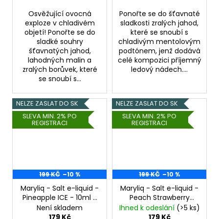
Osvěžující ovocná
Ponořte se do šťavnaté
exploze v chladivém
sladkosti zralých jahod,
objetí! Ponořte se do
které se snoubí s
sladké souhry
chladivým mentolovým
šťavnatých jahod,
podtónem, jenž dodává
lahodných malin a
celé kompozici příjemný
zralých borůvek, které
ledový nádech....
se snoubí s...
NELZE ZASLAT DO SK
NELZE ZASLAT DO SK
SLEVA MIN. 2% PO
SLEVA MIN. 2% PO
REGISTRACI
REGISTRACI
199 KČ
–10 %
199 KČ
–10 %
Maryliq - Salt e-liquid -
Maryliq - Salt e-liquid -
Pineapple ICE - 10ml -
Peach Strawberry
20mg
Ananas,
Watermelon ICE - 10ml
Není skladem
Ihned k odeslání
(>5 ks)
Chladivá složka (ICE)
- 20mg
Broskev,
179 Kč
179 Kč