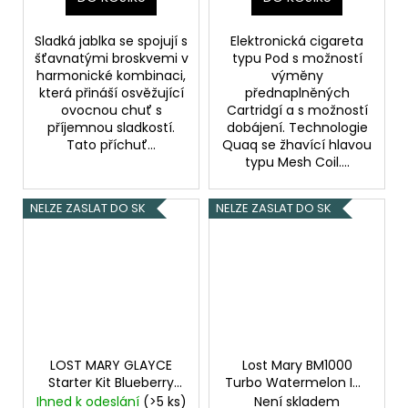
Sladká jablka se spojují s
Elektronická cigareta
šťavnatými broskvemi v
typu Pod s možností
harmonické kombinaci,
výměny
která přináší osvěžující
přednaplněných
ovocnou chuť s
Cartridgí a s možností
příjemnou sladkostí.
dobájení. Technologie
Tato příchuť...
Quaq se žhavící hlavou
typu Mesh Coil....
NELZE ZASLAT DO SK
NELZE ZASLAT DO SK
LOST MARY GLAYCE
Lost Mary BM1000
Starter Kit Blueberry
Turbo Watermelon ICE
Cherry Cranberry
20mg
Ledový meloun
Ihned k odeslání
(>5 ks)
Není skladem