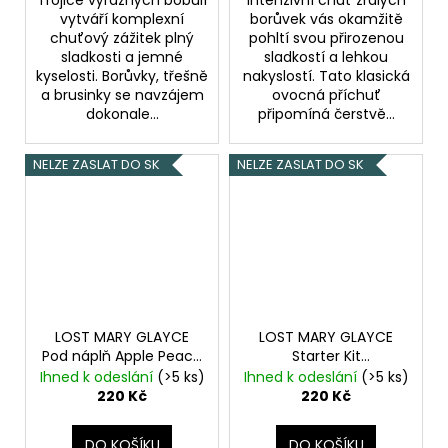
vytváří komplexní
borůvek vás okamžitě
chuťový zážitek plný
pohltí svou přirozenou
sladkosti a jemné
sladkostí a lehkou
kyselosti. Borůvky, třešně
nakyslostí. Tato klasická
a brusinky se navzájem
ovocná příchuť
dokonale...
připomíná čerstvě...
NELZE ZASLAT DO SK
NELZE ZASLAT DO SK
LOST MARY GLAYCE
LOST MARY GLAYCE
Pod náplň Apple Peach
Starter Kit
20mg 2x2ml
Jablko s
Watermelon 20mg
Ihned k odeslání
(>5 ks)
Ihned k odeslání
(>5 ks)
broskví
2ml
Elektronická
220 Kč
220 Kč
cigareta 1000mAh
(Vodní meloun)
DO KOŠÍKU
DO KOŠÍKU