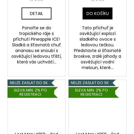
Jahoda, Vodní meloun,
Chladivá složka (ICE)
DETAIL
DO KOŠÍKU
Ponořte se do
Tato příchuť je
tropického ráje s
osvěžující explozí
příchutí Pineapple ICE!
sladkého ovoce s
Sladká a šťavnatá chuť
ledovou tečkou.
ananasu se snoubí s
Představte si šťavnaté
osvěžující ledovou tříští,
broskve, zralé jahody a
která vás uchvátí...
osvěžující vodní
meloun, které...
NELZE ZASLAT DO SK
NELZE ZASLAT DO SK
SLEVA MIN. 2% PO
SLEVA MIN. 2% PO
REGISTRACI
REGISTRACI