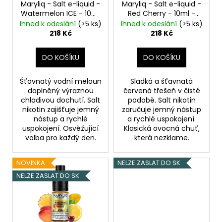
o
Maryliq - Salt e-liquid -
Maryliq - Salt e-liquid -
t
a
Watermelon ICE - 10ml
Red Cherry - 10ml -
d
ů
j
- 20mg
Ledový
20mg
Třešeň
Ihned k odeslání
(>5 ks)
Ihned k odeslání
(>5 ks)
u
meloun
218 Kč
218 Kč
í
k
t
t
DO KOŠÍKU
DO KOŠÍKU
?
ů
Šťavnatý vodní meloun
Sladká a šťavnatá
doplněný výraznou
červená třešeň v čisté
chladivou dochutí. Salt
podobě. Salt nikotin
nikotin zajišťuje jemný
zaručuje jemný nástup
HLEDAT
nástup a rychlé
a rychlé uspokojení.
uspokojení. Osvěžující
Klasická ovocná chuť,
volba pro každý den.
která nezklame.
D
NOVINKA
NELZE ZASLAT DO SK
o
NELZE ZASLAT DO SK
p
o
r
u