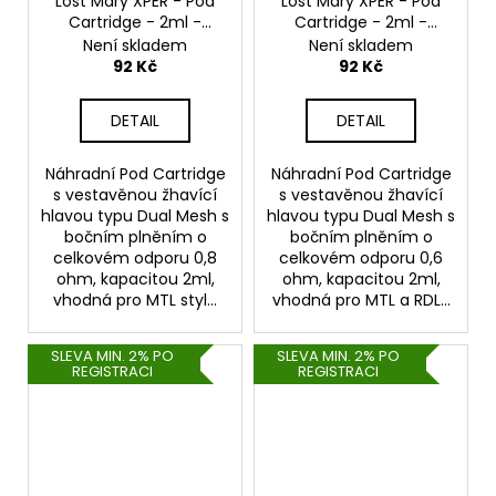
Lost Mary XPER - Pod
Lost Mary XPER - Pod
Cartridge - 2ml -
Cartridge - 2ml -
0,8ohm
0,6ohm
Není skladem
Není skladem
92 Kč
92 Kč
DETAIL
DETAIL
Náhradní Pod Cartridge
Náhradní Pod Cartridge
s vestavěnou žhavící
s vestavěnou žhavící
hlavou typu Dual Mesh s
hlavou typu Dual Mesh s
bočním plněním o
bočním plněním o
celkovém odporu 0,8
celkovém odporu 0,6
ohm, kapacitou 2ml,
ohm, kapacitou 2ml,
vhodná pro MTL styl...
vhodná pro MTL a RDL...
SLEVA MIN. 2% PO
SLEVA MIN. 2% PO
REGISTRACI
REGISTRACI