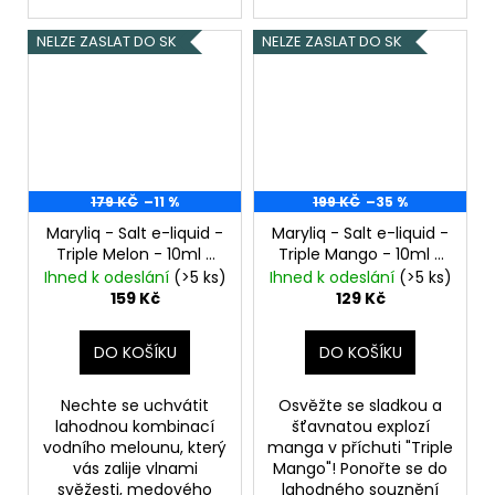
NELZE ZASLAT DO SK
NELZE ZASLAT DO SK
179 KČ
–11 %
199 KČ
–35 %
Maryliq - Salt e-liquid -
Maryliq - Salt e-liquid -
Triple Melon - 10ml -
Triple Mango - 10ml -
20mg
20mg
Ihned k odeslání
(>5 ks)
Ihned k odeslání
(>5 ks)
159 Kč
129 Kč
DO KOŠÍKU
DO KOŠÍKU
Nechte se uchvátit
Osvěžte se sladkou a
lahodnou kombinací
šťavnatou explozí
vodního melounu, který
manga v příchuti "Triple
vás zalije vlnami
Mango"! Ponořte se do
svěžesti, medového
lahodného souznění