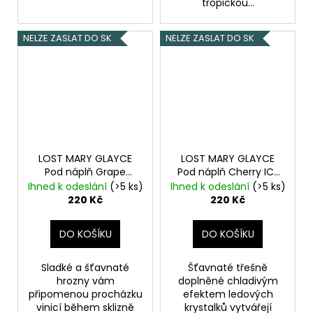
tropickou...
NELZE ZASLAT DO SK
NELZE ZASLAT DO SK
LOST MARY GLAYCE
LOST MARY GLAYCE
Pod náplň Grape
Pod náplň Cherry ICE
20mg 2x2ml
Hroznové
20mg 2x2ml
Ihned k odeslání
(>5 ks)
Ihned k odeslání
(>5 ks)
víno
Vyvhlazené třešně
220 Kč
220 Kč
DO KOŠÍKU
DO KOŠÍKU
Sladké a šťavnaté
Šťavnaté třešně
hrozny vám
doplněné chladivým
připomenou procházku
efektem ledových
vinicí během sklizně
krystalků vytvářejí