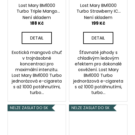
Lost Mary BM1000
Lost Mary BM1000
Turbo Triple Mango
Turbo Strawberry ICE
20mg
Mango
20mg
Ledová jahoda
Není skladem
Není skladem
188 Kč
199 Kč
DETAIL
DETAIL
Exotická mangová chuť
Šťavnaté jahody s
v trojnásobné
chladivým ledovým
koncentraci pro
efektem pro dokonalé
maximální intenzitu.
osvěžení. Lost Mary
Lost Mary BM1000 Turbo
BM1000 Turbo
jednorázová e-cigareta
jednorázová e-cigareta
s až 1000 potáhnutími,
s až 1000 potáhnutími,
turbo...
turbo...
NELZE ZASLAT DO SK
NELZE ZASLAT DO SK