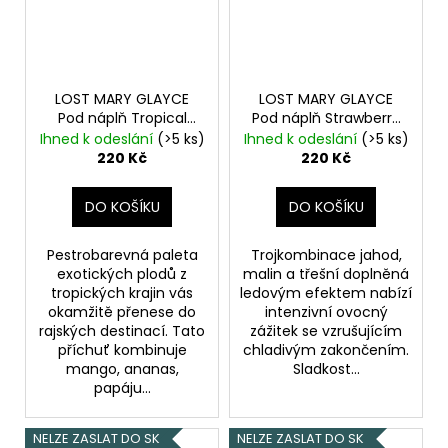
LOST MARY GLAYCE
LOST MARY GLAYCE
Pod náplň Tropical
Pod náplň Strawberry
Fruit 20mg 2x2ml
Raspberry Cherry ICE
Ihned k odeslání
(>5 ks)
Ihned k odeslání
(>5 ks)
Tropické ovoce
20mg 2x2ml
220 Kč
220 Kč
Vychlazené jahody s
malinami a třešní
DO KOŠÍKU
DO KOŠÍKU
Pestrobarevná paleta
Trojkombinace jahod,
exotických plodů z
malin a třešní doplněná
tropických krajin vás
ledovým efektem nabízí
okamžitě přenese do
intenzivní ovocný
rajských destinací. Tato
zážitek se vzrušujícím
příchuť kombinuje
chladivým zakončením.
mango, ananas,
Sladkost...
papáju...
NELZE ZASLAT DO SK
NELZE ZASLAT DO SK