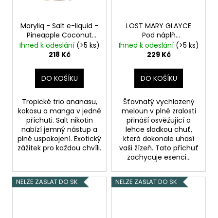
č
u
j
Maryliq - Salt e-liquid -
LOST MARY GLAYCE
e
Pineapple Coconut
Pod náplň
m
Melon - 10ml - 20mg
Watermelon ICE 20mg
Ihned k odeslání
(>5 ks)
Ihned k odeslání
(>5 ks)
e
Ananas, Kokos, Vodní
2x2ml
Vychlazený
218 Kč
229 Kč
meloun
vodní meloun
DO KOŠÍKU
DO KOŠÍKU
DEKANG
DAF
10ML
Tropické trio ananasu,
Šťavnatý vychlazený
6MG
kokosu a manga v jedné
meloun v plné zralosti
příchuti. Salt nikotin
přináší osvěžující a
156
Kč
nabízí jemný nástup a
lehce sladkou chuť,
Původně:
plné uspokojení. Exotický
která dokonale uhasí
195
zážitek pro každou chvíli.
vaši žízeň. Tato příchuť
Kč
zachycuje esenci...
NELZE ZASLAT DO SK
NELZE ZASLAT DO SK