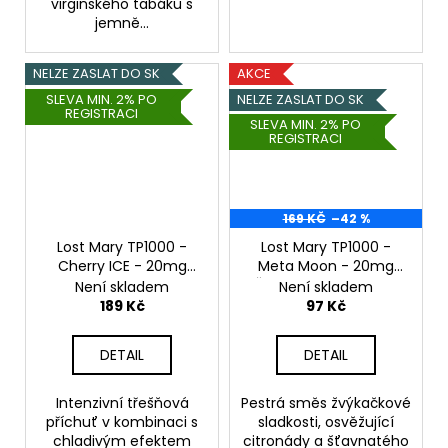
virginského tabáku s
jemně...
NELZE ZASLAT DO SK
AKCE
SLEVA MIN. 2% PO
NELZE ZASLAT DO SK
REGISTRACI
SLEVA MIN. 2% PO
REGISTRACI
169 KČ
–42 %
Lost Mary TP1000 -
Lost Mary TP1000 -
Cherry ICE - 20mg
Meta Moon - 20mg
Třešeň, Chladivá
Žvýkačka, Limonáda,
Není skladem
Není skladem
složka (ICE)
Lesní ovoce
189 Kč
97 Kč
DETAIL
DETAIL
Intenzivní třešňová
Pestrá směs žvýkačkové
příchuť v kombinaci s
sladkosti, osvěžující
chladivým efektem
citronády a šťavnatého