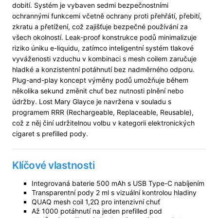
dobití. Systém je vybaven sedmi bezpečnostními
ochrannými funkcemi včetně ochrany proti přehřátí, přebití,
zkratu a přetížení, což zajišťuje bezpečné používání za
všech okolností. Leak-proof konstrukce podů minimalizuje
riziko úniku e-liquidu, zatímco inteligentní systém tlakové
vyváženosti vzduchu v kombinaci s mesh coilem zaručuje
hladké a konzistentní potáhnutí bez nadměrného odporu.
Plug-and-play koncept výměny podů umožňuje během
několika sekund změnit chuť bez nutnosti plnění nebo
údržby. Lost Mary Glayce je navržena v souladu s
programem RRR (Rechargeable, Replaceable, Reusable),
což z něj činí udržitelnou volbu v kategorii elektronických
cigaret s prefilled pody.
Klíčové vlastnosti
Integrovaná baterie 500 mAh s USB Type-C nabíjením
Transparentní pody 2 ml s vizuální kontrolou hladiny
QUAQ mesh coil 1,2Ω pro intenzivní chuť
Až 1000 potáhnutí na jeden prefilled pod