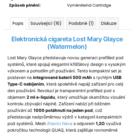
Způsob plnění
:
Vyměnitelná Cartridge
Popis
Související (16)
Podobné (1)
Diskuze
Elektronická cigareta Lost Mary Glayce
(Watermelon)
Lost Mary Glayce představuje novou generaci prefilled pod
systémů, které spojují elegantní křišťálový design s vysokým
výkonem a pohodlím při používání. Tento kompaktní set je
postaven na
integrované baterii 500 mAh
s rychlým
USB
Type-C nabíjením
, která spolehlivě napájí zařízení pro celý
den používání. Revolucí je transparentní prefilled pod s
objemem
2 ml e-liquidu
, který umožňuje okamžitou vizuální
kontrolu zbývající náplně. Zařízení nabízí při běžném
používání až
1000 potáhnutí na jeden pod
, což
představuje nadprůměrnou výdrž v kategorii kompaktních
pod systémů. Mesh
žhavící hlava
s odporem
1,2Ω
využívá
pokročilou technologii QUAQ, která zajišťuje rovnoměrné