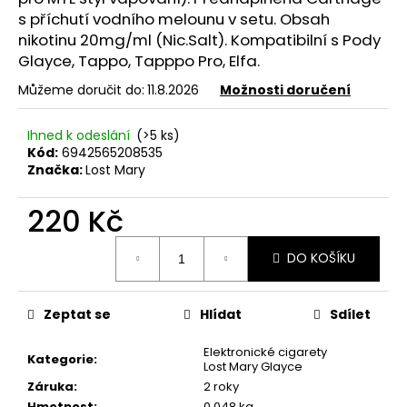
č
s příchutí vodního melounu v setu. Obsah
u
nikotinu 20mg/ml (Nic.Salt). Kompatibilní s Pody
j
Glayce, Tappo, Tapppo Pro, Elfa.
e
m
Můžeme doručit do:
11.8.2026
Možnosti doručení
e
Ihned k odeslání
(>5 ks)
Kód:
6942565208535
LOST
Značka:
Lost Mary
MARY
TP1000
-
220 Kč
META
MOON
Měrná
-
DO KOŠÍKU
cena:
20MG
ŽVÝKAČKA,
LIMONÁDA,
LESNÍ
Zeptat se
Hlídat
Sdílet
OVOCE
97
Elektronické cigarety
Kategorie
:
Kč
Lost Mary Glayce
Původně:
Záruka
:
2 roky
169
Hmotnost
:
0.048 kg