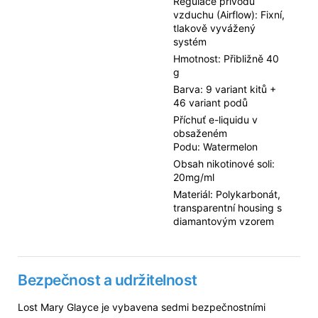
Regulace přívodu
vzduchu (Airflow): Fixní,
tlakově vyvážený
systém
Hmotnost: Přibližně 40
g
Barva: 9 variant kitů +
46 variant podů
Příchuť e-liquidu v
obsaženém
Podu: Watermelon
Obsah nikotinové soli:
20mg/ml
Materiál: Polykarbonát,
transparentní housing s
diamantovým vzorem
Bezpečnost a udržitelnost
Lost Mary Glayce je vybavena sedmi bezpečnostními