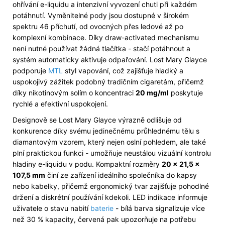
ohřívání e-liquidu a intenzivní vyvození chuti při každém
potáhnutí. Vyměnitelné pody jsou dostupné v širokém
spektru 46 příchutí, od ovocných přes ledové až po
komplexní kombinace. Díky draw-activated mechanismu
není nutné používat žádná tlačítka - stačí potáhnout a
systém automaticky aktivuje odpařování. Lost Mary Glayce
podporuje
MTL
styl vapování, což zajišťuje hladký a
uspokojivý zážitek podobný tradičním cigaretám, přičemž
díky nikotinovým solím o koncentraci
20 mg/ml
poskytuje
rychlé a efektivní uspokojení.
Designově se Lost Mary Glayce výrazně odlišuje od
konkurence díky svému jedinečnému průhlednému tělu s
diamantovým vzorem, který nejen oslní pohledem, ale také
plní praktickou funkci - umožňuje neustálou vizuální kontrolu
hladiny e-liquidu v podu. Kompaktní rozměry
20 × 21,5 ×
107,5 mm
činí ze zařízení ideálního společníka do kapsy
nebo kabelky, přičemž ergonomický tvar zajišťuje pohodlné
držení a diskrétní používání kdekoli. LED indikace informuje
uživatele o stavu nabití
baterie
- bílá barva signalizuje více
než 30 % kapacity, červená pak upozorňuje na potřebu