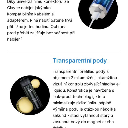
Díky univerzálnímu konektoru lze
Glayce nabíjet jakýmkoli
kompatibilním kabelem a
adaptérem. Plné nabití baterie trvá
přibližně jednu hodinu. Ochrana
proti přebití zajišťuje bezpečnost při
nabíjení.
Transparentní pody
Transparentní prefilled pody s
objemem 2 ml umožňují okamžitou
vizuální kontrolu zbývající hladiny e-
liquidu. Konstrukce je navržena s
leak-proof technologií, která
minimalizuje riziko úniku náplně.
Výměna podu je otázkou několika
sekund - stačí vytáhnout starý a
zasunout nový do magnetického
držáku.