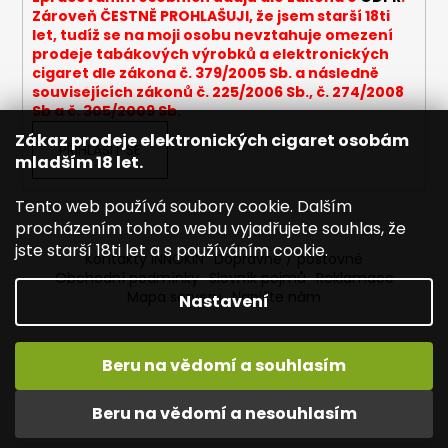
Zároveň ČESTNĚ PROHLAŠUJI, že jsem starší 18ti
let, tudíž se na moji osobu nevztahuje omezení
prodeje tabákových výrobků a elektronických
cigaret dle zákona č. 379/2005 Sb. a následně
souvisejících zákonů č. 225/2006 Sb., č. 274/2008
Sb a č. 305/2009 Sb.
Zákaz prodeje elektronických cigaret osobám
PŘIHLÁSIT SE
mladším 18 let.
Tento web používá soubory cookie. Dalším
procházením tohoto webu vyjadřujete souhlas, že
jste starší 18ti let a s používáním cookie.
Kontakty INNOKIN
Dopravné / poštovné
Obchodní podmínky
Slovník pojmů
Reklamace
Mapa serveru
Napište nám
Nastavení
Beru na vědomí a souhlasím
Vytvořil Shoptet
Vítejte ve světě INNOKIN. Nabízíme Vám to nejlepší ze světa
Copyright 2026
INNOKIN - Specialista na e-cigarety
.
vapingu. DORUČENÍ ZDARMA nad 1000,- kč / 50 EURO!
Beru na vědomí a nesouhlasím
Všechna práva vyhrazena.
Upravit nastavení cookies
DÁREKZDARMA nad 1500,- kč.