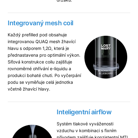
Integrovaný mesh coil
Každý prefilled pod obsahuje
integrovanou QUAQ mesh žhavící
hlavu s odporem 1,2Ω, která je
přednastavena pro optimální výkon.
Síťová konstrukce coilu zajišťuje
rovnoměrné ohřívání e-liquidu a
produkci bohaté chuti. Po vyčerpání
podu se vyměňuje celá jednotka
včetně žhavící hlavy.
Inteligentní
airflow
Systém tlakové vyváženosti
vzduchu v kombinaci s fixním
přívodem zajišťuje konzistentní MTL