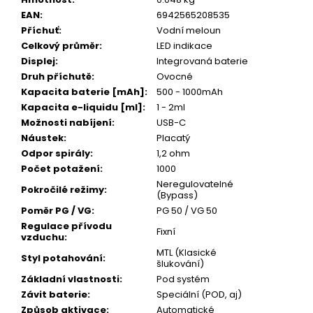
Kč
EAN
:
6942565208535
Příchuť
:
Vodní meloun
Celkový průměr
:
LED indikace
Displej
:
Integrovaná baterie
Druh příchutě
:
Ovocné
Kapacita baterie [mAh]
:
500 - 1000mAh
Kapacita e-liquidu [ml]
:
1 - 2ml
Možnosti nabíjení
:
USB-C
Náustek
:
Placatý
Odpor spirály
:
1,2 ohm
Počet potažení
:
1000
Neregulovatelné
Pokročilé režimy
:
(Bypass)
Poměr PG / VG
:
PG 50 / VG 50
Regulace přívodu
Fixní
vzduchu
:
MTL (Klasické
Styl potahování
:
šlukování)
Základní vlastnosti
:
Pod systém
Závit baterie
:
Speciální (POD, aj)
Způsob aktivace
:
Automatické