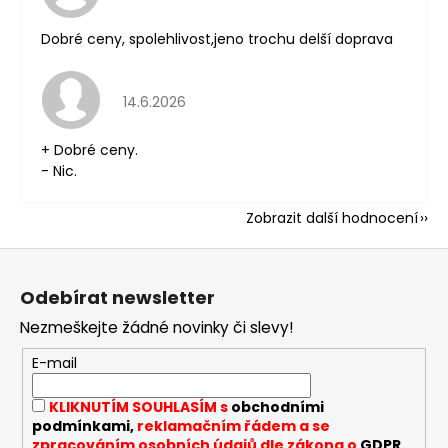
Dobré ceny, spolehlivost,jeno trochu delší doprava
Hodnocení obchodu je 5 z 5 hvězdiček.
14.6.2026
+ Dobré ceny.
- Nic.
Zobrazit další hodnocení
Z
á
Odebírat newsletter
p
Nezmeškejte žádné novinky či slevy!
a
t
E-mail
í
KLIKNUTÍM SOUHLASÍM s
obchodními
podmínkami,
reklamačním řádem a se
zpracováním osobních údajů dle zákona o
GDPR
.