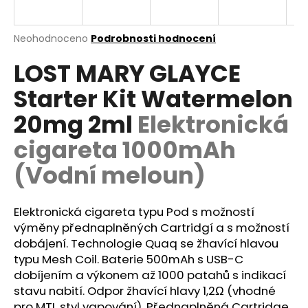
a
j
Průměrné
Neohodnoceno
Podrobnosti hodnocení
í
hodnocení
LOST MARY GLAYCE
produktu
t
je
?
Starter Kit Watermelon
0,0
z
20mg 2ml
Elektronická
5
hvězdiček.
cigareta 1000mAh
HLEDAT
(Vodní meloun)
Elektronická cigareta typu Pod s možností
D
výměny přednaplněných Cartridgí a s možností
o
dobájení. Technologie Quaq se žhavící hlavou
p
typu Mesh Coil.
Baterie
500mAh s USB-C
o
dobíjením a výkonem až 1000 patahů s indikací
r
stavu nabití. Odpor žhavící hlavy 1,2Ω (vhodné
u
pro
MTL
styl vapování). Přednaplněná
Cartridge