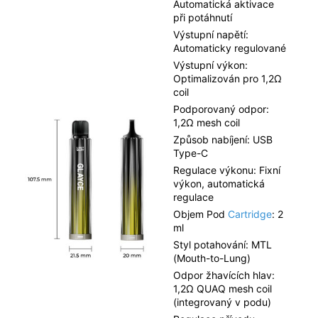
Automatická aktivace
při potáhnutí
Výstupní napětí:
Automaticky regulované
Výstupní výkon:
Optimalizován pro 1,2Ω
coil
Podporovaný odpor:
1,2Ω mesh coil
Způsob nabíjení: USB
Type-C
Regulace výkonu: Fixní
výkon, automatická
regulace
Objem Pod
Cartridge
: 2
ml
Styl potahování: MTL
(Mouth-to-Lung)
Odpor žhavících hlav:
1,2Ω QUAQ mesh coil
(integrovaný v podu)