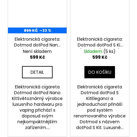
899 KČ
–33 %
Elektronická cigareta:
Elektronická cigareta:
Dotmod dotPod Nano
Dotmod dotPod S Kit
Kit (800mAh) (Purple
(800mAh) (Brown)
Není skladem
Skladem
(5 ks)
Limited)
599 Kč
599 Kč
DETAIL
DO KOŠÍKU
Elektronická cigareta
Elektronická cigareta
Dotmod dotPod Nano
Dotmod dotPod S
KitSvětoznámý výrobce
KitEleganci a
luxusního hardwaru pro
jednoduchost přináší
vaping přichází s
pod systém
doposud svým
renomovaného výrobce
nejkompaktnějším
Dotmod s názvem
zařízením....
dotPod S Kit. Luxusně...