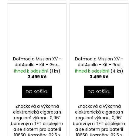
Dotmod a Mission XV -
Dotmod a Mission XV -
dotApollo - Kit - Grey
dotApollo - Kit - Red
80W
80W
Ihned k odeslání
(1 ks)
Ihned k odeslání
(4 ks)
3 499 Kč
3 499 Kč
DO KOŠÍKU
DO KOŠÍKU
Značková a výkonná
Značková a výkonná
elektronická cigareta s
elektronická cigareta s
regulací výkonu, 0,96"
regulací výkonu, 0,96"
barevným TFT displejem
barevným TFT displejem
a se slotem pro baterii
a se slotem pro baterii
18650. Rozměry: 92,5 x
18650. Rozměry: 92,5 x