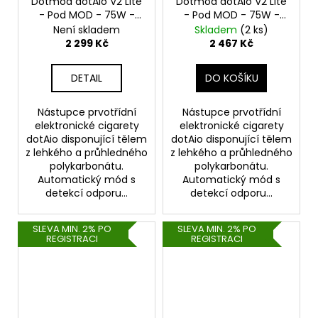
Dotmod dotAio V2 Lite
Dotmod dotAio V2 Lite
- Pod MOD - 75W -
- Pod MOD - 75W -
Black Smoke
Red
Není skladem
Skladem
(2 ks)
2 299 Kč
2 467 Kč
DETAIL
DO KOŠÍKU
Nástupce prvotřídní
Nástupce prvotřídní
elektronické cigarety
elektronické cigarety
dotAio disponující tělem
dotAio disponující tělem
z lehkého a průhledného
z lehkého a průhledného
polykarbonátu.
polykarbonátu.
Automatický mód s
Automatický mód s
detekcí odporu...
detekcí odporu...
SLEVA MIN. 2% PO
SLEVA MIN. 2% PO
REGISTRACI
REGISTRACI