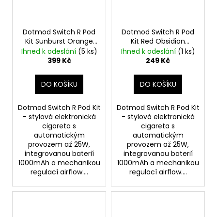
Dotmod Switch R Pod
Dotmod Switch R Pod
Kit Sunburst Orange
Kit Red Obsidian
1000mAh
1000mAh
Ihned k odeslání
(5 ks)
Ihned k odeslání
(1 ks)
399 Kč
249 Kč
DO KOŠÍKU
DO KOŠÍKU
Dotmod Switch R Pod Kit
Dotmod Switch R Pod Kit
- stylová elektronická
- stylová elektronická
cigareta s
cigareta s
automatickým
automatickým
provozem až 25W,
provozem až 25W,
integrovanou baterií
integrovanou baterií
1000mAh a mechanikou
1000mAh a mechanikou
regulací airflow....
regulací airflow....