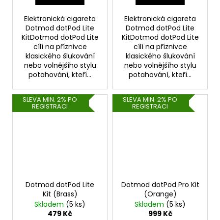
Elektronická cigareta
Elektronická cigareta
Dotmod dotPod Lite
Dotmod dotPod Lite
KitDotmod dotPod Lite
KitDotmod dotPod Lite
cílí na příznivce
cílí na příznivce
klasického šlukování
klasického šlukování
nebo volnějšího stylu
nebo volnějšího stylu
potahování, kteří...
potahování, kteří...
SLEVA MIN. 2% PO
SLEVA MIN. 2% PO
REGISTRACI
REGISTRACI
Dotmod dotPod Lite
Dotmod dotPod Pro Kit
Kit (Brass)
(Orange)
Skladem
(5 ks)
Skladem
(5 ks)
479 Kč
999 Kč