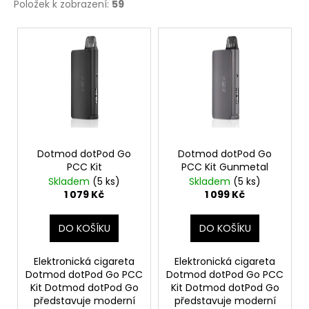
Položek k zobrazení:
59
V
ý
p
i
s
p
r
o
Dotmod dotPod Go
Dotmod dotPod Go
PCC Kit
PCC Kit Gunmetal
d
Skladem
(5 ks)
Skladem
(5 ks)
u
1 079 Kč
1 099 Kč
k
t
DO KOŠÍKU
DO KOŠÍKU
ů
Elektronická cigareta
Elektronická cigareta
Dotmod dotPod Go PCC
Dotmod dotPod Go PCC
Kit Dotmod dotPod Go
Kit Dotmod dotPod Go
představuje moderní
představuje moderní