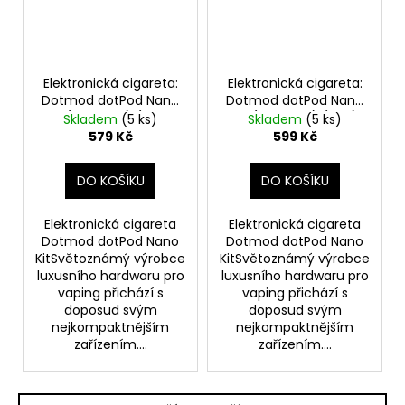
Elektronická cigareta:
Elektronická cigareta:
Dotmod dotPod Nano
Dotmod dotPod Nano
Kit (800mAh) (Royal
Kit (800mAh) (Red)
Skladem
(5 ks)
Skladem
(5 ks)
Blue)
579 Kč
599 Kč
DO KOŠÍKU
DO KOŠÍKU
Elektronická cigareta
Elektronická cigareta
Dotmod dotPod Nano
Dotmod dotPod Nano
KitSvětoznámý výrobce
KitSvětoznámý výrobce
luxusního hardwaru pro
luxusního hardwaru pro
vaping přichází s
vaping přichází s
doposud svým
doposud svým
nejkompaktnějším
nejkompaktnějším
zařízením....
zařízením....