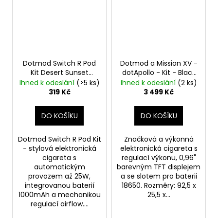
Dotmod Switch R Pod
Dotmod a Mission XV -
Kit Desert Sunset
dotApollo - Kit - Black
1000mAh
80W
Ihned k odeslání
(>5 ks)
Ihned k odeslání
(2 ks)
319 Kč
3 499 Kč
DO KOŠÍKU
DO KOŠÍKU
Dotmod Switch R Pod Kit
Značková a výkonná
- stylová elektronická
elektronická cigareta s
cigareta s
regulací výkonu, 0,96"
automatickým
barevným TFT displejem
provozem až 25W,
a se slotem pro baterii
integrovanou baterií
18650. Rozměry: 92,5 x
1000mAh a mechanikou
25,5 x...
regulací airflow....