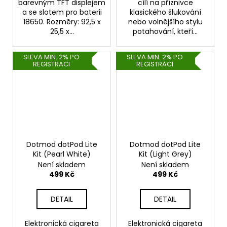
barevným TFT displejem
cílí na příznivce
a se slotem pro baterii
klasického šlukování
18650. Rozměry: 92,5 x
nebo volnějšího stylu
25,5 x...
potahování, kteří...
SLEVA MIN. 2% PO
SLEVA MIN. 2% PO
REGISTRACI
REGISTRACI
Dotmod dotPod Lite
Dotmod dotPod Lite
Kit (Pearl White)
Kit (Light Grey)
Není skladem
Není skladem
499 Kč
499 Kč
DETAIL
DETAIL
Elektronická cigareta
Elektronická cigareta