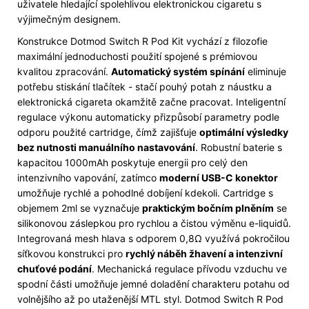
uživatele hledající spolehlivou elektronickou cigaretu s
výjimečným designem.
Konstrukce Dotmod Switch R Pod Kit vychází z filozofie
maximální jednoduchosti použití spojené s prémiovou
kvalitou zpracování.
Automatický systém spínání
eliminuje
potřebu stiskání tlačítek - stačí pouhý potah z náustku a
elektronická cigareta okamžitě začne pracovat. Inteligentní
regulace výkonu automaticky přizpůsobí parametry podle
odporu použité cartridge, čímž zajišťuje
optimální výsledky
bez nutnosti manuálního nastavování
. Robustní baterie s
kapacitou 1000mAh poskytuje energii pro celý den
intenzivního vapování, zatímco
moderní USB-C konektor
umožňuje rychlé a pohodlné dobíjení kdekoli. Cartridge s
objemem 2ml se vyznačuje
praktickým bočním plněním
se
silikonovou záslepkou pro rychlou a čistou výměnu e-liquidů.
Integrovaná mesh hlava s odporem 0,8Ω využívá pokročilou
síťkovou konstrukci pro
rychlý náběh žhavení a intenzivní
chuťové podání
. Mechanická regulace přívodu vzduchu ve
spodní části umožňuje jemné doladění charakteru potahu od
volnějšího až po utaženější MTL styl. Dotmod Switch R Pod