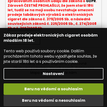
zpracováním osobních údajů dle zákona o
GDPR
.
Zároveň ČESTNĚ PROHLAŠUJI, že jsem starší 18ti
let, tudíž se na moji osobu nevztahuje omezení
prodeje tabákových výrobků a elektronických
cigaret dle zákona č. 379/2005 Sb. a následně
souvisejících zákonů č. 225/2006 Sb., č. 274/2008
Sb a č. 305/2009 Sb.
Zákaz prodeje elektronických cigaret osobám
PŘIHLÁSIT SE
mladším 18 let.
Tento web používá soubory cookie. Dalším
procházením tohoto webu vyjadřujete souhlas, že
jste starší 18ti let a s používáním cookie.
Kontakty INNOKIN
Dopravné / poštovné
Obchodní podmínky
Slovník pojmů
Reklamace
Mapa serveru
Napište nám
Nastavení
Beru na vědomí a souhlasím
Vytvořil Shoptet
Vítejte ve světě INNOKIN. Nabízíme Vám to nejlepší ze světa
Copyright 2026
INNOKIN - Specialista na e-cigarety
.
vapingu. DORUČENÍ ZDARMA nad 1000,- kč / 50 EURO!
Beru na vědomí a nesouhlasím
Všechna práva vyhrazena.
Upravit nastavení cookies
DÁREKZDARMA nad 1500,- kč.