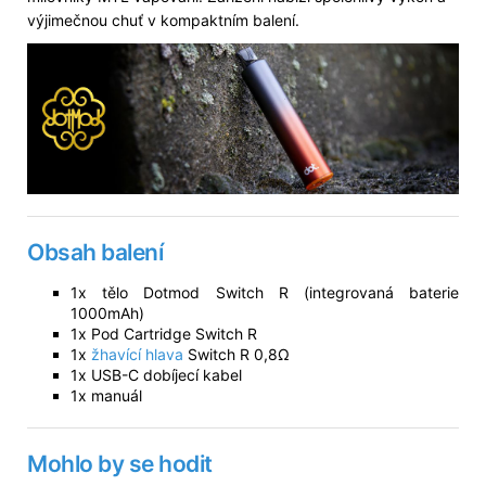
výjimečnou chuť v kompaktním balení.
Obsah balení
1x tělo Dotmod Switch R (integrovaná baterie
1000mAh)
1x Pod Cartridge Switch R
1x
žhavící hlava
Switch R 0,8Ω
1x USB-C dobíjecí kabel
1x manuál
Mohlo by se hodit