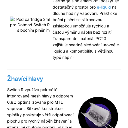
Cartridge s objemem 2ml poskytuje
dostatečný prostor pro
e-liquid
na
dlouhé hodiny vapování. Praktické
boční plnění se silikonovou
záslepkou umožňuje rychlou a
čistou výměnu náplní bez rozlití.
Transparentní materiál PCTG
zajišťuje snadné sledování úrovně e-
liquidu a kompatibilitu s většinou
typů náplní.
Žhavící hlavy
Switch R využívá pokročilé
integrované mesh hlavy s odporem
0,8Ω optimalizované pro MTL
vapování. Síťková konstrukce
spirálky poskytuje větší odpařovací
plochu pro rychlý náběh žhavení a
intenzivní chuťové podání. Hlava je