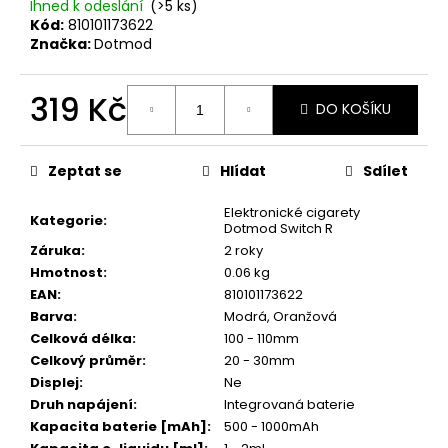
č
Ihned k odeslání
(>5 ks)
u
Kód:
810101173622
j
Značka:
Dotmod
e
m
319 Kč
DO KOŠÍKU
e
Měrná
cena:
LOST
Zeptat se
Hlídat
Sdílet
MARY
TP1000
Elektronické cigarety
Kategorie
:
-
Dotmod Switch R
META
Záruka
:
2 roky
MOON
-
Hmotnost
:
0.06 kg
20MG
EAN
:
810101173622
ŽVÝKAČKA,
Barva
:
Modrá
,
Oranžová
LIMONÁDA,
Celková délka
:
100 - 110mm
LESNÍ
OVOCE
Celkový průměr
:
20 - 30mm
Displej
:
Ne
97
Kč
Druh napájení
:
Integrovaná baterie
Původně:
Kapacita baterie [mAh]
:
500 - 1000mAh
169