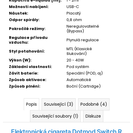
Kapacita e-liquidu [ml]
:
1 - 2ml
Kč
Možnosti nabíjení
:
USB-C
Náustek
:
Placatý
Odpor spirály
:
0,8 ohm
Neregulovatelné
Pokročilé režimy
:
(Bypass)
Regulace přívodu
Plynulá regulace
vzduchu
:
MTL (Klasické
Styl potahování
:
šlukování)
Výkon (W)
:
20 - 40W
Základní vlastnosti
:
Pod systém
Závit baterie
:
Speciální (POD, aj)
Způsob aktivace
:
Automatické
Způsob plnění
:
Boční (Cartridge)
Popis
Související (3)
Podobné (4)
Související soubory (1)
Diskuze
Elektronická cigareta Dotmod Switch R