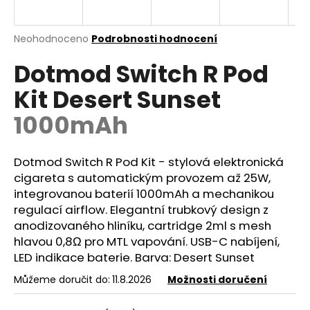
a
j
Průměrné
Neohodnoceno
Podrobnosti hodnocení
í
hodnocení
Dotmod Switch R Pod
produktu
t
je
?
Kit Desert Sunset
0,0
z
1000mAh
5
hvězdiček.
Dotmod Switch R Pod Kit - stylová elektronická
HLEDAT
cigareta s automatickým provozem až 25W,
integrovanou baterií 1000mAh a mechanikou
regulací
airflow
. Elegantní trubkový design z
D
anodizovaného hliníku,
cartridge
2ml s mesh
o
hlavou 0,8Ω pro
MTL
vapování. USB-C nabíjení,
p
LED indikace
baterie
. Barva: Desert Sunset
o
r
Můžeme doručit do:
11.8.2026
Možnosti doručení
u