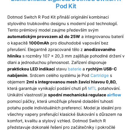
Pod Kit
Dotmod Switch R Pod Kit přináší originální kombinaci
stylového trubkového designu s moderní pod technologií.
Tento prémiový model zaujme především svým
automatickým provozem až do 25W
a integrovanou baterií
o kapacitě
1000mAh
pro dlouhodobé vapování bez
přerušení. Elegantně zpracované tělo z
anodizovaného
hliníku
s rozměry 107 × 20,3 mm zajišťuje pohodlné držení v
dlani a jednoduchou přenosnost. Zařízení disponuje
praktickou LED indikací
stavu
baterie
a
rychlým USB-C
nabíjením
. Srdcem celého systému je Pod
Cartridge
s
objemem
2ml s integrovanou mesh žavící hlavou 0,8Ω
,
která garantuje vynikající podání chuti při
MTL
potahování.
Unikátní vlastností je
spodní mechanická regulace
airflow
pomocí páčky, která umožňuje přesné doladění tuhosti
potahu podle individuálních preferencí. Model je ideální pro
všechny vapery preferující klasické šlukování s důrazem na
komfort, kvalitu a stylový vzhled. Dotmod Switch R
představuje dokonalé řešení pro začátečníky i pokročilé