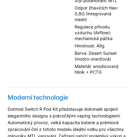
Styl potahování: MTL
Odpor žhavících hlav:
0,8Ω (integrovaná
mesh)
Regulace přívodu
vzduchu (Airflow):
mechanická páčka
Hmotnost: 49g
Barva: Desert Sunset
(modro-oranžová)
Materiál: anodizovaný
hliník + PCTG
Moderní technologie
Dotmod Switch R Pod Kit představuje dokonalé spojení
elegantního designu s pokročilými vaping technologiemi.
Automatický provoz, velká kapacita baterie a prémiové
zpracování činí z tohoto modelu ideální volbu pro všechny
milovníky MTL vapování. Zařízení nabízí spolehlivý výkon a