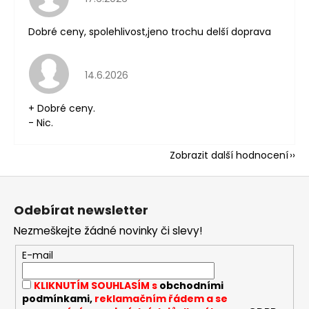
Dobré ceny, spolehlivost,jeno trochu delší doprava
Hodnocení obchodu je 5 z 5 hvězdiček.
14.6.2026
+ Dobré ceny.
- Nic.
Zobrazit další hodnocení
Z
á
Odebírat newsletter
p
Nezmeškejte žádné novinky či slevy!
a
t
E-mail
í
KLIKNUTÍM SOUHLASÍM s
obchodními
podmínkami,
reklamačním řádem a se