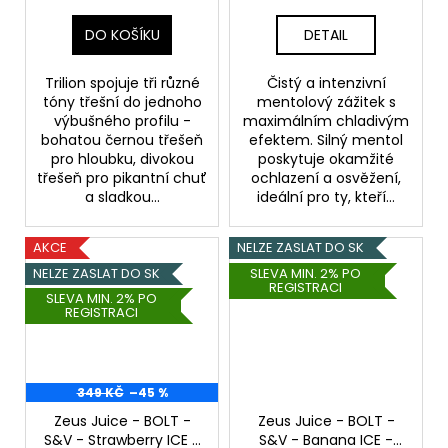
DO KOŠÍKU
DETAIL
Trilion spojuje tři různé
Čistý a intenzivní
tóny třešní do jednoho
mentolový zážitek s
výbušného profilu -
maximálním chladivým
bohatou černou třešeň
efektem. Silný mentol
pro hloubku, divokou
poskytuje okamžité
třešeň pro pikantní chuť
ochlazení a osvěžení,
a sladkou...
ideální pro ty, kteří...
AKCE
NELZE ZASLAT DO SK
NELZE ZASLAT DO SK
SLEVA MIN. 2% PO
REGISTRACI
SLEVA MIN. 2% PO
REGISTRACI
349 KČ
–45 %
Zeus Juice - BOLT -
Zeus Juice - BOLT -
S&V - Strawberry ICE -
S&V - Banana ICE -