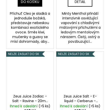
DO KOŠÍKU
DETAIL
Příchuť Cleo je sladká a
Minty Menthol přináší
jednoduše božská,
intenzivně osvěžující
představuje nebeskou
vapování s chladivými
kombinaci exotického
mátovými příchutěmi a
ovoce. Směs kiwi,
ledovým mentolovým
mučenky a guavy se
nárazem. Čistý, ostrý a
mísí dohromady, aby...
povzbuzující...
NELZE ZASLAT DO SK
NELZE ZASLAT DO SK
Zeus Juice Zodiac -
Zeus Juice Salt - E-
Salt - Ravine - 20mg
liquid - Cerberus -
Jahoda, Kiwi
10ml - 20mg
Ihned k odeslání
(>5 ks)
Ihned k odeslání
(>5 ks)