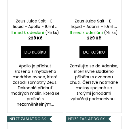
Zeus Juice Salt - E-
Zeus Juice Salt - E-
liquid - Apollo - 10ml -
liquid - Adonis - 10ml -
20mg
20mg
Ihned k odeslání
(>5 ks)
Ihned k odeslání
(>5 ks)
229 Kč
229 Kč
DO KOŠÍKU
DO KOŠÍKU
Apollo je příchuť
Zamilujte se do Adonise,
zrozena z mýtického
intenzivně sladkého
modrého ovoce, které
příběhu s ovocnou
zasadil samotný Zeus.
chutí. Čerstvě natrhané
Dokonalá příchuť
maliny spojené se
modrých malin, která se
zralými jahodami
prolíná s
vytvářejí podmanivou...
nezaměnitelným...
NELZE ZASLAT DO SK
NELZE ZASLAT DO SK