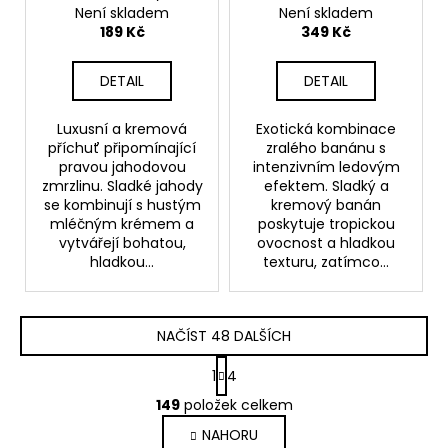
10ml
10ml
Ledový banán
Není skladem
Není skladem
189 Kč
349 Kč
DETAIL
DETAIL
Luxusní a kremová
Exotická kombinace
příchuť připomínající
zralého banánu s
pravou jahodovou
intenzivním ledovým
zmrzlinu. Sladké jahody
efektem. Sladký a
se kombinují s hustým
kremový banán
mléčným krémem a
poskytuje tropickou
vytvářejí bohatou,
ovocnost a hladkou
hladkou...
texturu, zatímco...
NAČÍST 48 DALŠÍCH
S
1
4
t
O
r
149
položek celkem
v
á
NAHORU
l
n