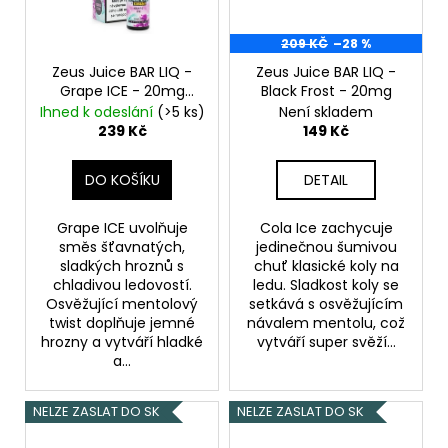
č
u
j
209 KČ
–28 %
e
Zeus Juice BAR LIQ -
Zeus Juice BAR LIQ -
m
Grape ICE - 20mg
Black Frost - 20mg
e
Hroznové víno, Mentol
Ihned k odeslání
(>5 ks)
Není skladem
239 Kč
149 Kč
OXVA
DO KOŠÍKU
DETAIL
XLIM
TOP
FILL
Grape ICE uvolňuje
Cola Ice zachycuje
SS
směs šťavnatých,
jedinečnou šumivou
POD
sladkých hroznů s
chuť klasické koly na
CARTRIDGE
chladivou ledovostí.
ledu. Sladkost koly se
1,2OHM
Osvěžující mentolový
setkává s osvěžujícím
2ML
twist doplňuje jemné
návalem mentolu, což
79
hrozny a vytváří hladké
vytváří super svěží...
Kč
a...
NELZE ZASLAT DO SK
NELZE ZASLAT DO SK