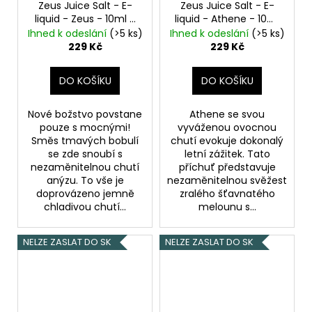
Zeus Juice Salt - E-
Zeus Juice Salt - E-
liquid - Zeus - 10ml -
liquid - Athene - 10ml
20mg
- 20mg
Ihned k odeslání
(>5 ks)
Ihned k odeslání
(>5 ks)
229 Kč
229 Kč
DO KOŠÍKU
DO KOŠÍKU
Nové božstvo povstane
Athene se svou
pouze s mocnými!
vyváženou ovocnou
Směs tmavých bobulí
chutí evokuje dokonalý
se zde snoubí s
letní zážitek. Tato
nezaměnitelnou chutí
příchuť představuje
anýzu. To vše je
nezaměnitelnou svěžest
doprovázeno jemně
zralého šťavnatého
chladivou chutí...
melounu s...
NELZE ZASLAT DO SK
NELZE ZASLAT DO SK