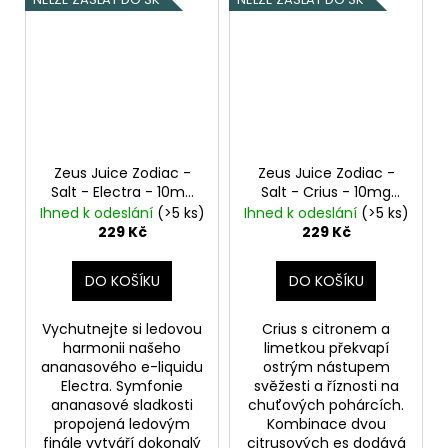
Zeus Juice Zodiac -
Zeus Juice Zodiac -
Salt - Electra - 10mg
Salt - Crius - 10mg
Ananas, Chladivá
Citrón, Limetka
Ihned k odeslání
(>5 ks)
Ihned k odeslání
(>5 ks)
složka (ICE)
229 Kč
229 Kč
DO KOŠÍKU
DO KOŠÍKU
Vychutnejte si ledovou
Crius s citronem a
harmonii našeho
limetkou překvapí
ananasového e-liquidu
ostrým nástupem
Electra. Symfonie
svěžesti a říznosti na
ananasové sladkosti
chuťových pohárcích.
propojená ledovým
Kombinace dvou
finále vytváří dokonalý
citrusových es dodává