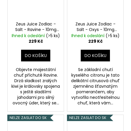
Zeus Juice Zodiac -
Zeus Juice Zodiac -
Salt - Ravine - 10mg
Salt - Oxys - 10mg
Jahoda, Kiwi
Pomeranč, Citrón
Ihned k odeslání
(>5 ks)
Ihned k odeslání
(>5 ks)
229 Kč
229 Kč
DO KOŠÍKU
DO KOŠÍKU
Objevte majestátní
Se základní chutí
chuť příchutě Ravine.
kyselého citronu je tato
Drzá sladkost zralých
delikátní citrusová chuť
kiwi je královsky spojena
zjemněna šťavnatým
s ještě sladšími
pomerančem, aby
jahodami pro silný
vytvořila neotřesitelnou
ovocný úder, který se...
chuť, která vám...
NELZE ZASLAT DO SK
NELZE ZASLAT DO SK