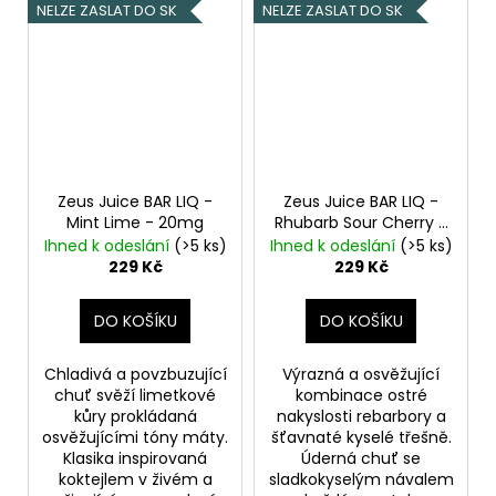
NELZE ZASLAT DO SK
NELZE ZASLAT DO SK
Zeus Juice BAR LIQ -
Zeus Juice BAR LIQ -
Mint Lime - 20mg
Rhubarb Sour Cherry -
20mg
Rebarbora s
Ihned k odeslání
(>5 ks)
Ihned k odeslání
(>5 ks)
třešní
229 Kč
229 Kč
DO KOŠÍKU
DO KOŠÍKU
Chladivá a povzbuzující
Výrazná a osvěžující
chuť svěží limetkové
kombinace ostré
kůry prokládaná
nakyslosti rebarbory a
osvěžujícími tóny máty.
šťavnaté kyselé třešně.
Klasika inspirovaná
Úderná chuť se
koktejlem v živém a
sladkokyselým návalem