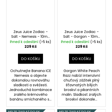
Zeus Juice Zodiac -
Zeus Juice Zodiac -
Salt - Nemesis - 10mg
Salt - Gorgon - 10mg
Banán, Chladivá složka
Broskev, Malina
Ihned k odeslání
(>5 ks)
Ihned k odeslání
(>5 ks)
(ICE)
229 Kč
229 Kč
DO KOŠÍKU
DO KOŠÍKU
Ochutnejte Banana ICE
Gorgon White Peach
Nemesis a objevte
Razz nabízí intenzivní
dokonalou rovnováhu
chuťový zážitek plný
sladkosti a svěžesti.
šťavnatých bílých
Jednoduchá kombinace
broskví a pikantních
zralého krémového
malin. Sladkost zralých
banánu smíchaného s...
broskví dokonale...
NELZE ZASLAT DO SK
NELZE ZASLAT DO SK