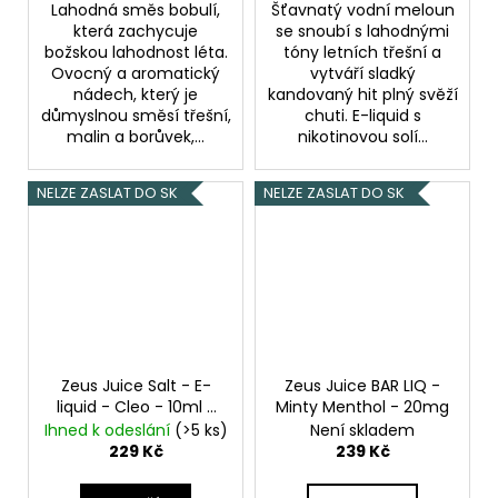
Lahodná směs bobulí,
Šťavnatý vodní meloun
která zachycuje
se snoubí s lahodnými
božskou lahodnost léta.
tóny letních třešní a
Ovocný a aromatický
vytváří sladký
nádech, který je
kandovaný hit plný svěží
důmyslnou směsí třešní,
chuti. E-liquid s
malin a borůvek,...
nikotinovou solí...
NELZE ZASLAT DO SK
NELZE ZASLAT DO SK
Zeus Juice Salt - E-
Zeus Juice BAR LIQ -
liquid - Cleo - 10ml -
Minty Menthol - 20mg
20mg
Ihned k odeslání
(>5 ks)
Není skladem
229 Kč
239 Kč