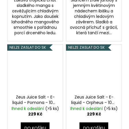
sladkého manga s
jemným květinovým
osvěžujícím chladivým
nádechem ibišku a
kopnutím. Jako doušek
chladivým ledovým
lahodného mangového
závěrem. Sladká a
smoothie s pořádnou
ovocná příchuť s grácií,
porcí drceného ledu.
která tančí mezi...
NELZE ZASLAT DO SK
NELZE ZASLAT DO SK
Zeus Juice Salt - E-
Zeus Juice Salt - E-
liquid - Pomona - 10ml
liquid - Orpheus - 10ml
- 20mg
Jablko s
- 20mg
Moruše s
Ihned k odeslání
(>5 ks)
Ihned k odeslání
(>5 ks)
bezovým květem
malinou
229 Kč
229 Kč
DO KOŠÍKU
DO KOŠÍKU