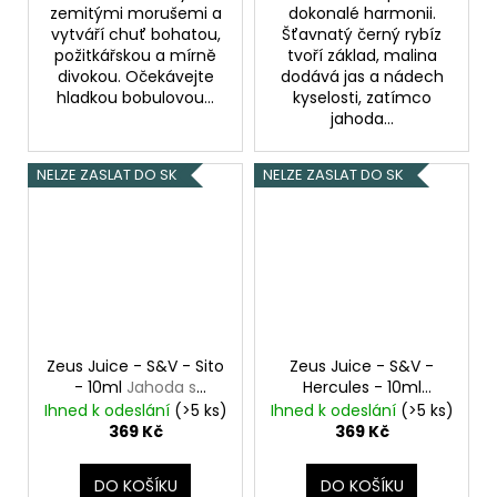
zemitými morušemi a
dokonalé harmonii.
vytváří chuť bohatou,
Šťavnatý černý rybíz
požitkářskou a mírně
tvoří základ, malina
divokou. Očekávejte
dodává jas a nádech
hladkou bobulovou...
kyselosti, zatímco
jahoda...
NELZE ZASLAT DO SK
NELZE ZASLAT DO SK
Zeus Juice - S&V - Sito
Zeus Juice - S&V -
- 10ml
Jahoda s
Hercules - 10ml
ibiškem
Vychlazený pomeranč
Ihned k odeslání
(>5 ks)
Ihned k odeslání
(>5 ks)
369 Kč
369 Kč
DO KOŠÍKU
DO KOŠÍKU