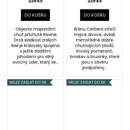
229 Kč
229 Kč
DO KOŠÍKU
DO KOŠÍKU
Objevte majestátní
Bránu Cerbera střeží
chuť příchutě Ravine.
trojice divoce, avšak
Drzá sladkost zralých
mimořádně dobře
kiwi je královsky spojena
chutnajících plodů.
s ještě sladšími
Krvavý pomeranč,
jahodami pro silný
broskev a brusinky, které
ovocný úder, který se...
jsou v závěru
podpořeny...
NELZE ZASLAT DO SK
NELZE ZASLAT DO SK