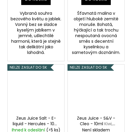
Vybraná souhra
Šťavnatá malina v
bezového květu a jablek.
objetí hluboké zemité
Vonný bez se sladce
moruše. Bohatá,
kyselým jablkem v
hýčkající a tak trochu
jemné, ušlechtilé
nespoutaná ovocná
harmonii, která je stejně
směs s decentní
tak delikátní jako
kyselinkou a
lahodná.
sametovým doznáním.
NELZE ZASLAT DO SK
NELZE ZASLAT DO SK
Zeus Juice Salt - E-
Zeus Juice - S&V -
liquid - Hercules - 10ml
Cleo - 10ml
Kiwi,
- 20mg
Vychlazený
Marakuja, Guava
Ihned k odeslání
(>5 ks)
Není skladem