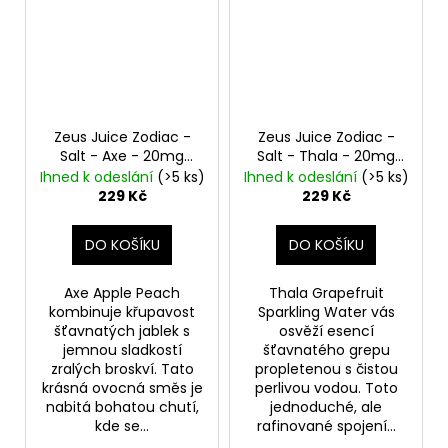
Zeus Juice Zodiac -
Zeus Juice Zodiac -
Salt - Axe - 20mg
Salt - Thala - 20mg
Jablko, Broskev
Grapefruit, sycená
Ihned k odeslání
(>5 ks)
Ihned k odeslání
(>5 ks)
voda
229 Kč
229 Kč
DO KOŠÍKU
DO KOŠÍKU
Axe Apple Peach
Thala Grapefruit
kombinuje křupavost
Sparkling Water vás
šťavnatých jablek s
osvěží esencí
jemnou sladkostí
šťavnatého grepu
zralých broskví. Tato
propletenou s čistou
krásná ovocná směs je
perlivou vodou. Toto
nabitá bohatou chutí,
jednoduché, ale
kde se...
rafinované spojení...