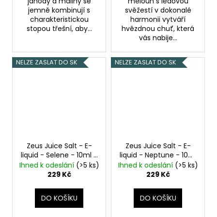
jahody a maliny se
meloun s ledovou
jemně kombinují s
svěžestí v dokonalé
charakteristickou
harmonii vytváří
stopou třešní, aby...
hvězdnou chuť, která
vás nabije...
NELZE ZASLAT DO SK
NELZE ZASLAT DO SK
Zeus Juice Salt - E-
Zeus Juice Salt - E-
liquid - Selene - 10ml -
liquid - Neptune - 10ml
20mg
- 20mg
Ihned k odeslání
(>5 ks)
Ihned k odeslání
(>5 ks)
229 Kč
229 Kč
DO KOŠÍKU
DO KOŠÍKU