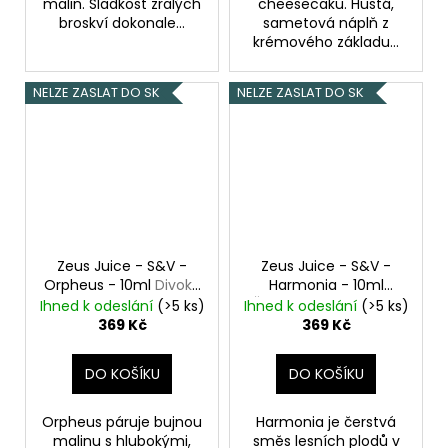
malin. Sladkost zralých
cheesecaku. Hustá,
broskví dokonale...
sametová náplň z
krémového základu...
NELZE ZASLAT DO SK
NELZE ZASLAT DO SK
Zeus Juice - S&V -
Zeus Juice - S&V -
Orpheus - 10ml
Divoké
Harmonia - 10ml
maliny s moruší
Černý rybíz s malinou
Ihned k odeslání
(>5 ks)
Ihned k odeslání
(>5 ks)
a jahodami
369 Kč
369 Kč
DO KOŠÍKU
DO KOŠÍKU
Orpheus páruje bujnou
Harmonia je čerstvá
malinu s hlubokými,
směs lesních plodů v