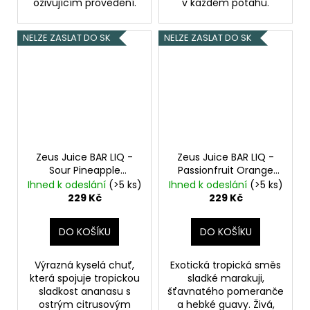
oživujícím provedení.
v každém potahu.
NELZE ZASLAT DO SK
NELZE ZASLAT DO SK
Zeus Juice BAR LIQ -
Zeus Juice BAR LIQ -
Sour Pineapple
Passionfruit Orange
Tangerine - 20mg
Guava - 20mg
Ihned k odeslání
(>5 ks)
Ihned k odeslání
(>5 ks)
Ananas s
Marakuja s
229 Kč
229 Kč
mandarinkami
pomerančem a
Guavou
DO KOŠÍKU
DO KOŠÍKU
Výrazná kyselá chuť,
Exotická tropická směs
která spojuje tropickou
sladké marakuji,
sladkost ananasu s
šťavnatého pomeranče
ostrým citrusovým
a hebké guavy. Živá,