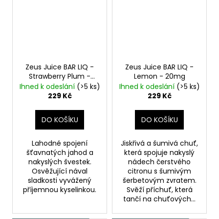
Zeus Juice BAR LIQ -
Zeus Juice BAR LIQ -
Strawberry Plum -
Lemon - 20mg
20mg
Jahody se
Ihned k odeslání
(>5 ks)
Ihned k odeslání
(>5 ks)
švestkami
229 Kč
229 Kč
DO KOŠÍKU
DO KOŠÍKU
Lahodné spojení
Jiskřivá a šumivá chuť,
šťavnatých jahod a
která spojuje nakyslý
nakyslých švestek.
nádech čerstvého
Osvěžující nával
citronu s šumivým
sladkosti vyvážený
šerbetovým zvratem.
příjemnou kyselinkou.
Svěží příchuť, která
tančí na chuťových...