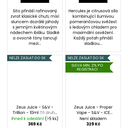
Sito přináší rafinovaný
Hercules je citrusová síla
zvrat klasické chuti, mísí
kombinující šumivou
sluncem dozrálé jahody
pomerančovou svěžest
s jemným květinovým
s ledovým chladem pro
nádechem ibišku. Sladké
maximální osvěžení.
a ovocné tóny tancují
Každý potah přináší
mezi...
sladkou...
NELZE ZASLAT DO SK
NELZE ZASLAT DO SK
SLEVA MIN. 2% PO
REGISTRACI
Zeus Juice - S&V -
Zeus Juice - Proper
Trillion - 10ml
Tři druhy
Vape - S&V - ICE
třešní
Menthol - 10ml
Ledový
Ihned k odeslání
(>5 ks)
Není skladem
mentol
369 Kč
329 Kč