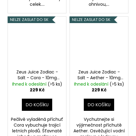
celek....
ohnivou,...
NELZE ZASLAT DO SK
NELZE ZASLAT DO SK
Zeus Juice Zodiac -
Zeus Juice Zodiac -
Salt - Cora - 10mg
Salt - Aether - 10mg
Jahoda, Malina, Třešeň
Vodní meloun,
Ihned k odeslání
(>5 ks)
Ihned k odeslání
(>5 ks)
Chladivá složka (ICE)
229 Kč
229 Kč
DO KOŠÍKU
DO KOŠÍKU
Pečlivě vyladěná příchuť
Vychutnejte si
Cora vybuchuje trojicí
výjimečnost příchutě
letních plodů. Šťavnaté
Aether. Osvěžující vodní