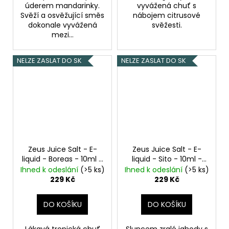
úderem mandarinky.
vyvážená chuť s
Svěží a osvěžující směs
nábojem citrusové
dokonale vyvážená
svěžesti.
mezi...
NELZE ZASLAT DO SK
NELZE ZASLAT DO SK
Zeus Juice Salt - E-
Zeus Juice Salt - E-
liquid - Boreas - 10ml -
liquid - Sito - 10ml -
20mg
Vychlazené
20mg
Vychlazené
Ihned k odeslání
(>5 ks)
Ihned k odeslání
(>5 ks)
mango
jahody s ibiškem
229 Kč
229 Kč
DO KOŠÍKU
DO KOŠÍKU
Lákavá tropická chuť
Sluncem zralé jahody s