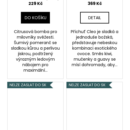
pomeranč
229 Kč
369 Kč
DO KOŠÍKU
DETAIL
Citrusová bomba pro
Příchuť Cleo je sladká a
milovníky svěžesti.
jednoduše božská,
Šumivý pomeranč se
představuje nebeskou
sladkou kůrou a perlivou
kombinaci exotického
jiskrou, podtržený
ovoce. Směs kiwi,
výrazným ledovým
mučenky a guavy se
nábojem pro
mísí dohromady, aby...
maximální...
NELZE ZASLAT DO SK
NELZE ZASLAT DO SK