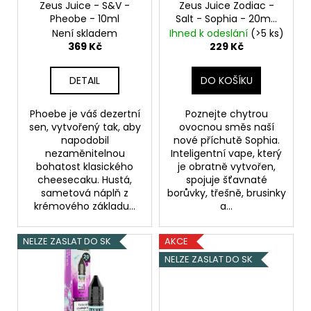
o
Zeus Juice - S&V -
Zeus Juice Zodiac -
t
a
Pheobe - 10ml
Salt - Sophia - 20mg
d
ů
j
Borůvka, Třešeň,
Není skladem
Ihned k odeslání
(>5 ks)
u
Brusinka, Chladivá
369 Kč
229 Kč
í
složka (ICE)
k
t
t
DETAIL
DO KOŠÍKU
?
ů
Phoebe je váš dezertní
Poznejte chytrou
sen, vytvořený tak, aby
ovocnou směs naší
napodobil
nové příchutě Sophia.
nezaměnitelnou
Inteligentní vape, který
HLEDAT
bohatost klasického
je obratně vytvořen,
cheesecaku. Hustá,
spojuje šťavnaté
sametová náplň z
borůvky, třešně, brusinky
krémového základu...
a...
D
o
NELZE ZASLAT DO SK
AKCE
p
NELZE ZASLAT DO SK
o
r
u