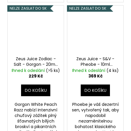
NELZE ZASLAT DO SK
NELZE ZASLAT DO SK
Zeus Juice Zodiac -
Zeus Juice - S&V -
Salt - Gorgon - 20mg
Pheobe - 10ml
Broskev, Malina
Vanilkovo-skořicový
Ihned k odeslání
(>5 ks)
Ihned k odeslání
(4 ks)
cheesecake
229 Kč
369 Kč
DO KOŠÍKU
DO KOŠÍKU
Gorgon White Peach
Phoebe je váš dezertní
Razz nabízí intenzivní
sen, vytvořený tak, aby
chuťový zážitek plný
napodobil
šťavnatých bílých
nezaměnitelnou
broskví a pikantních
bohatost klasického