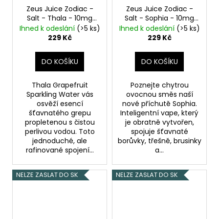
Zeus Juice Zodiac -
Zeus Juice Zodiac -
Salt - Thala - 10mg
Salt - Sophia - 10mg
Grapefruit
Borůvka, Třešeň,
Ihned k odeslání
(>5 ks)
Ihned k odeslání
(>5 ks)
Brusinka, Chladivá
229 Kč
229 Kč
složka (ICE)
DO KOŠÍKU
DO KOŠÍKU
Thala Grapefruit
Poznejte chytrou
Sparkling Water vás
ovocnou směs naší
osvěží esencí
nové příchutě Sophia.
šťavnatého grepu
Inteligentní vape, který
propletenou s čistou
je obratně vytvořen,
perlivou vodou. Toto
spojuje šťavnaté
jednoduché, ale
borůvky, třešně, brusinky
rafinované spojení...
a...
NELZE ZASLAT DO SK
NELZE ZASLAT DO SK