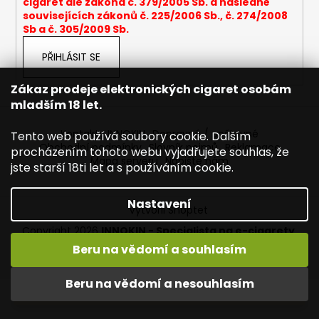
cigaret dle zákona č. 379/2005 Sb. a následně
a
souvisejících zákonů č. 225/2006 Sb., č. 274/2008
Sb a č. 305/2009 Sb.
j
í
PŘIHLÁSIT SE
t
?
Zákaz prodeje elektronických cigaret osobám
mladším 18 let.
Kontakty INNOKIN
Dopravné / poštovné
Tento web používá soubory cookie. Dalším
Obchodní podmínky
Slovník pojmů
Reklamace
procházením tohoto webu vyjadřujete souhlas, že
Mapa serveru
Napište nám
HLEDAT
jste starší 18ti let a s používáním cookie.
Nastavení
Vytvořil Shoptet
D
Copyright 2026
INNOKIN - Specialista na e-cigarety
.
o
Všechna práva vyhrazena.
Upravit nastavení cookies
Beru na vědomí a souhlasím
p
Vítejte ve světě INNOKIN. Nabízíme Vám to nejlepší ze světa
o
vapingu. DORUČENÍ ZDARMA nad 1000,- kč / 50 EURO!
Beru na vědomí a nesouhlasím
r
DÁREKZDARMA nad 1500,- kč.
u