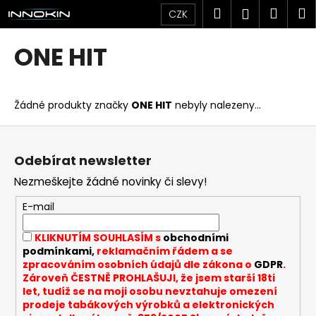
K
Přejít
Hledat
Náku
M
Přihlášen
CZK
na
o
obsah
Zpět
Zpět
košík
š
ONE HIT
í
C
k
o
Žádné produkty značky
ONE HIT
nebyly nalezeny...
p
o
Z
t
á
Odebírat newsletter
ř
p
Nezmeškejte žádné novinky či slevy!
e
a
b
t
E-mail
u
í
KLIKNUTÍM SOUHLASÍM s
obchodními
j
podmínkami,
reklamačním řádem a se
e
zpracováním osobních údajů dle zákona o
GDPR
.
t
Zároveň ČESTNĚ PROHLAŠUJI, že jsem starší 18ti
let, tudíž se na moji osobu nevztahuje omezení
e
prodeje tabákových výrobků a elektronických
n