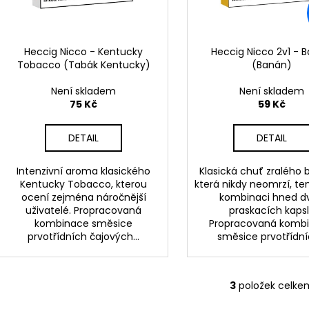
DEKANG DESERT SHIP 10ML 6MG
OXVA XLIM TOP 
d
r
1,2OHM 2ML
155 Kč
u
o
Původně:
195 Kč
79 Kč
k
d
Heccig Nicco - Kentucky
Heccig Nicco 2v1 - 
t
Tobacco (Tabák Kentucky)
(Banán)
u
ů
k
Není skladem
Není skladem
t
75 Kč
59 Kč
ů
DETAIL
DETAIL
Intenzivní aroma klasického
Klasická chuť zralého
Kentucky Tobacco, kterou
která nikdy neomrzí, te
ocení zejména náročnější
kombinaci hned d
uživatelé. Propracovaná
praskacích kapsl
kombinace směsice
Propracovaná komb
prvotřídních čajových...
směsice prvotřídníc
3
položek celke
O
v