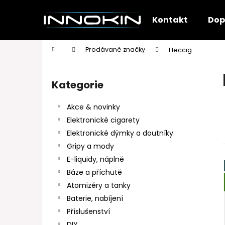
K
Přejít
na
o
Kontakt
Dop
obsah
Zpět
Zpět
š
do
do
í
Domů
Prodávané značky
Heccig
k
obchodu
obchodu
P
o
Kategorie
Přeskočit
s
kategorie
t
Akce & novinky
r
Elektronické cigarety
a
Elektronické dýmky a doutníky
n
Gripy a mody
n
E-liquidy, náplně
í
Báze a příchutě
p
Atomizéry a tanky
a
Baterie, nabíjení
n
Příslušenství
e
DIY