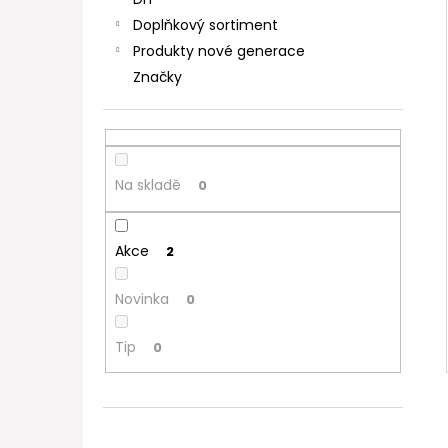
DEKANG DESERT SHIP 10ML 11MG
l
Doplňkový sortiment
154 Kč
Původně:
195 Kč
Produkty nové generace
Značky
Na skladě
0
Akce
2
Novinka
0
Tip
0