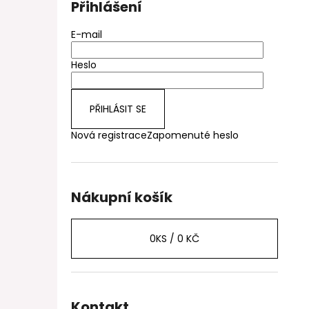
Přihlášení
E-mail
Heslo
PŘIHLÁSIT SE
Nová registrace
Zapomenuté heslo
Nákupní košík
0
KS /
0 KČ
Kontakt