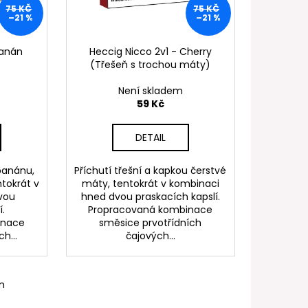
FILL SS POD CARTRIDGE
75 KČ
75 KČ
–21 %
–21 %
Banán
Heccig Nicco 2v1 - Cherry
(Třešeň s trochou máty)
Není skladem
59 Kč
DETAIL
 banánu,
Příchutí třešní a kapkou čerstvé
ntokrát v
máty, tentokrát v kombinaci
vou
hned dvou praskacích kapslí.
í.
Propracovaná kombinace
inace
směsice prvotřídních
h...
čajových...
m