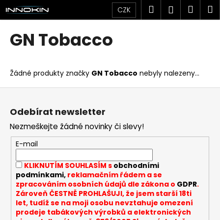
K
Přejít
Hledat
Náku
M
Přihlášen
CZK
na
o
obsah
Zpět
Zpět
košík
š
GN Tobacco
í
C
k
o
Žádné produkty značky
GN Tobacco
nebyly nalezeny...
p
o
Z
t
á
Odebírat newsletter
ř
p
Nezmeškejte žádné novinky či slevy!
e
a
b
t
E-mail
u
í
KLIKNUTÍM SOUHLASÍM s
obchodními
j
podmínkami,
reklamačním řádem a se
e
zpracováním osobních údajů dle zákona o
GDPR
.
t
Zároveň ČESTNĚ PROHLAŠUJI, že jsem starší 18ti
let, tudíž se na moji osobu nevztahuje omezení
e
prodeje tabákových výrobků a elektronických
n