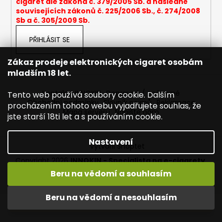
cigaret dle zákona č. 379/2005 Sb. a následně
a
souvisejících zákonů č. 225/2006 Sb., č. 274/2008
Sb a č. 305/2009 Sb.
j
í
PŘIHLÁSIT SE
t
?
Zákaz prodeje elektronických cigaret osobám
mladším 18 let.
Kontakty INNOKIN
Dopravné / poštovné
Tento web používá soubory cookie. Dalším
Obchodní podmínky
Slovník pojmů
Reklamace
procházením tohoto webu vyjadřujete souhlas, že
Mapa serveru
Napište nám
HLEDAT
jste starší 18ti let a s používáním cookie.
Nastavení
Vytvořil Shoptet
D
Copyright 2026
INNOKIN - Specialista na e-cigarety
.
o
Všechna práva vyhrazena.
Upravit nastavení cookies
Beru na vědomí a souhlasím
p
Vítejte ve světě INNOKIN. Nabízíme Vám to nejlepší ze světa
o
vapingu. DORUČENÍ ZDARMA nad 1000,- kč / 50 EURO!
Beru na vědomí a nesouhlasím
r
DÁREKZDARMA nad 1500,- kč.
u