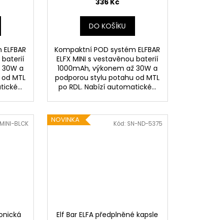
336 Kč
DO KOŠÍKU
 ELFBAR
Kompaktní POD systém ELFBAR
 baterií
ELFX MINI s vestavěnou baterií
 30W a
1000mAh, výkonem až 30W a
 od MTL
podporou stylu potahu od MTL
ické...
po RDL. Nabízí automatické...
NOVINKA
MINI-BLCK
Kód:
SN-ND-5375
ronická
Elf Bar ELFA předplněné kapsle