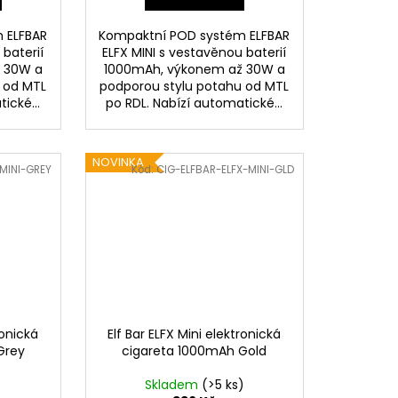
 ELFBAR
Kompaktní POD systém ELFBAR
 baterií
ELFX MINI s vestavěnou baterií
 30W a
1000mAh, výkonem až 30W a
 od MTL
podporou stylu potahu od MTL
ické...
po RDL. Nabízí automatické...
NOVINKA
MINI-GREY
Kód:
CIG-ELFBAR-ELFX-MINI-GLD
ronická
Elf Bar ELFX Mini elektronická
Grey
cigareta 1000mAh Gold
)
Skladem
(>5 ks)