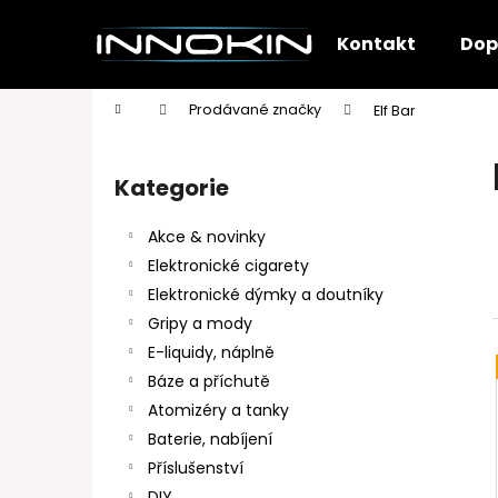
K
Přejít
na
o
Kontakt
Dop
obsah
Zpět
Zpět
š
do
do
í
Domů
Prodávané značky
Elf Bar
k
obchodu
obchodu
P
o
Kategorie
Přeskočit
s
kategorie
t
Akce & novinky
r
Elektronické cigarety
a
Elektronické dýmky a doutníky
n
Gripy a mody
n
E-liquidy, náplně
í
Báze a příchutě
p
Atomizéry a tanky
a
Baterie, nabíjení
n
Příslušenství
e
DIY