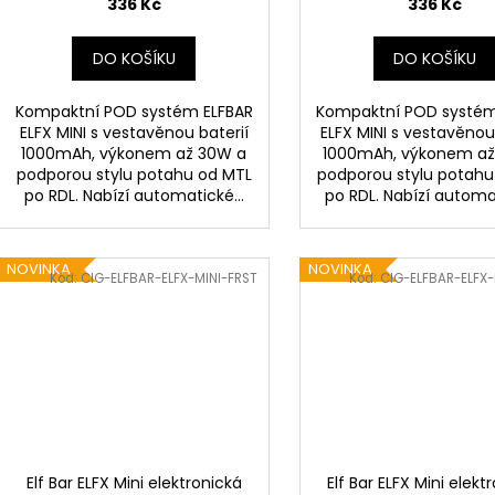
336 Kč
336 Kč
DO KOŠÍKU
DO KOŠÍKU
Kompaktní POD systém ELFBAR
Kompaktní POD systém
ELFX MINI s vestavěnou baterií
ELFX MINI s vestavěnou
1000mAh, výkonem až 30W a
1000mAh, výkonem až
podporou stylu potahu od MTL
podporou stylu potahu
po RDL. Nabízí automatické...
po RDL. Nabízí automat
NOVINKA
NOVINKA
Kód:
CIG-ELFBAR-ELFX-MINI-FRST
Kód:
CIG-ELFBAR-ELFX-
Elf Bar ELFX Mini elektronická
Elf Bar ELFX Mini elekt