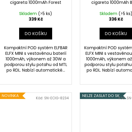
cigareta 1000mAh Forest
cigareta 1000mAh B
Skladem
(>5 ks)
Skladem
(>5 ks
339 Kč
336 Kč
DO KOŠÍKU
DO KOŠÍKU
Kompaktní POD systém ELFBAR
Kompaktní POD systém
ELFX MINI s vestavěnou baterií
ELFX MINI s vestavěnou
1000mAh, výkonem až 30W a
1000mAh, výkonem až
podporou stylu potahu od MTL
podporou stylu potahu
po RDL. Nabízí automatické...
po RDL. Nabízí automat
NOVINKA
NELZE ZASLAT DO SK
Kód:
SN-ECIG-8234
Kód:
SN