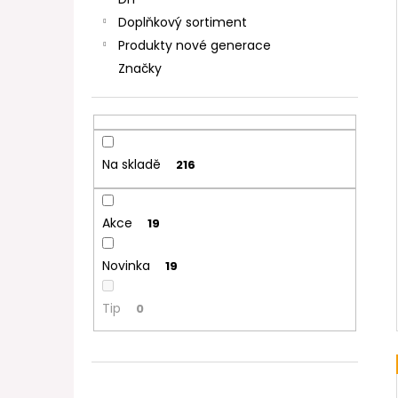
DEKANG DESERT SHIP 10ML 11MG
l
Doplňkový sortiment
154 Kč
Původně:
195 Kč
Produkty nové generace
Značky
Na skladě
216
Akce
19
Novinka
19
Tip
0