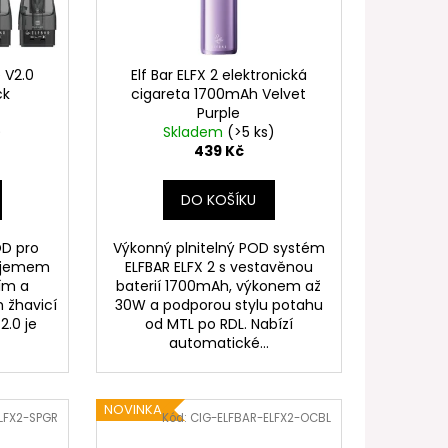
FILL SS POD CARTRIDGE
e V2.0
Elf Bar ELFX 2 elektronická
ck
cigareta 1700mAh Velvet
Purple
)
Skladem
(>5 ks)
439 Kč
DO KOŠÍKU
OD pro
Výkonný plnitelný POD systém
objemem
ELFBAR ELFX 2 s vestavěnou
ím a
baterií 1700mAh, výkonem až
 žhavicí
30W a podporou stylu potahu
2.0 je
od MTL po RDL. Nabízí
automatické...
NOVINKA
LFX2-SPGR
Kód:
CIG-ELFBAR-ELFX2-OCBL