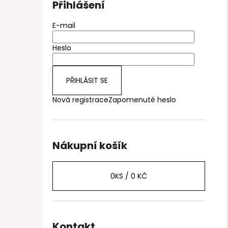
Přihlášení
E-mail
Heslo
PŘIHLÁSIT SE
Nová registrace
Zapomenuté heslo
Nákupní košík
0
KS /
0 KČ
Kontakt