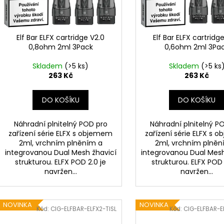
DEKANG DESERT SHIP 10ML 6MG
OXVA XLIM TOP 
d
r
1,2OHM 2ML
155 Kč
u
o
Původně:
195 Kč
79 Kč
k
d
Elf Bar ELFX cartridge V2.0
Elf Bar ELFX cartridg
t
0,8ohm 2ml 3Pack
0,6ohm 2ml 3Pa
u
ů
k
Skladem
(>5 ks)
Skladem
(>5 ks
t
263 Kč
263 Kč
ů
DO KOŠÍKU
DO KOŠÍKU
Náhradní plnitelný POD pro
Náhradní plnitelný P
zařízení série ELFX s objemem
zařízení série ELFX s 
2ml, vrchním plněním a
2ml, vrchním plněn
integrovanou Dual Mesh žhavicí
integrovanou Dual Mesh
strukturou. ELFX POD 2.0 je
strukturou. ELFX POD 
navržen...
navržen...
NOVINKA
NOVINKA
Kód:
CIG-ELFBAR-ELFX2-TISL
Kód:
CIG-ELFBAR-E