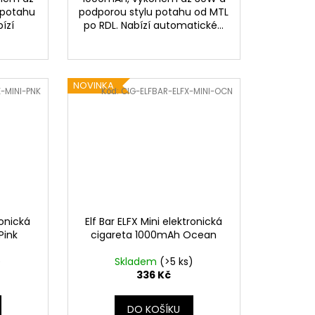
 potahu
podporou stylu potahu od MTL
ízí
po RDL. Nabízí automatické...
NOVINKA
X-MINI-PNK
Kód:
CIG-ELFBAR-ELFX-MINI-OCN
ronická
Elf Bar ELFX Mini elektronická
Pink
cigareta 1000mAh Ocean
)
Skladem
(>5 ks)
336 Kč
DO KOŠÍKU