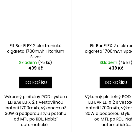
Elf Bar ELFX 2 elektronická
Elf Bar ELFX 2 elektr
cigareta 1700mAh Titanium
cigareta 1700mAh Spa
Silver
Skladem
(>5 ks)
Skladem
(>5 ks
439 Kč
439 Kč
DO KOŠÍKU
DO KOŠÍKU
Výkonný plnitelný POD systém
Výkonný plnitelný POD
ELFBAR ELFX 2 s vestavěnou
ELFBAR ELFX 2 s vest
baterií 1700mAh, výkonem až
baterií 1700mAh, výk
30W a podporou stylu potahu
30W a podporou stylu
od MTL po RDL. Nabízí
od MTL po RDL. Nab
automatické...
automatické...