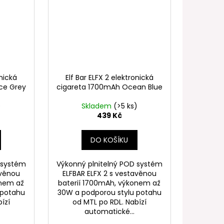
onická
Elf Bar ELFX 2 elektronická
ce Grey
cigareta 1700mAh Ocean Blue
)
Skladem
(>5 ks)
439 Kč
DO KOŠÍKU
 systém
Výkonný plnitelný POD systém
avěnou
ELFBAR ELFX 2 s vestavěnou
onem až
baterií 1700mAh, výkonem až
 potahu
30W a podporou stylu potahu
ízí
od MTL po RDL. Nabízí
automatické...