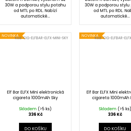
30W a podporou stylu potahu
30W a podporou stylu
od MTL po RDL. Nabízí
od MTL po RDL. Nab
automatické...
automatické...
NOVINKA
NOVINKA
Kód:
CIG-ELFBAR-ELFX-MINI-SKY
Kód:
CIG-ELFBAR-ELF
Elf Bar ELFX Mini elektronická
Elf Bar ELFX Mini elekt
cigareta 1000mAh Sky
cigareta 1000mAh 
Skladem
(>5 ks)
Skladem
(>5 ks
336 Kč
336 Kč
DO KOŠÍKU
DO KOŠÍKU