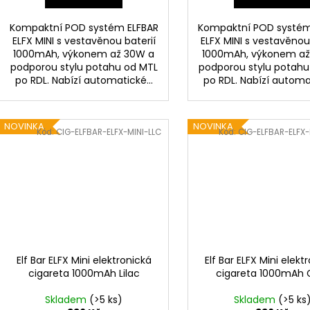
Kompaktní POD systém ELFBAR
Kompaktní POD systém
ELFX MINI s vestavěnou baterií
ELFX MINI s vestavěnou
1000mAh, výkonem až 30W a
1000mAh, výkonem až
podporou stylu potahu od MTL
podporou stylu potahu
po RDL. Nabízí automatické...
po RDL. Nabízí automat
NOVINKA
NOVINKA
Kód:
CIG-ELFBAR-ELFX-MINI-LLC
Kód:
CIG-ELFBAR-ELFX-
Elf Bar ELFX Mini elektronická
Elf Bar ELFX Mini elekt
cigareta 1000mAh Lilac
cigareta 1000mAh 
Skladem
(>5 ks)
Skladem
(>5 ks