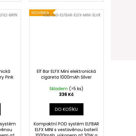
NOVINKA
LFX2-BRPK
Kód:
CIG-ELFBAR-ELFX-MINI-SLVR
onická
Elf Bar ELFX Mini elektronická
ry Pink
cigareta 1000mAh Silver
)
Skladem
(>5 ks)
336 Kč
DO KOŠÍKU
 systém
Kompaktní POD systém ELFBAR
avěnou
ELFX MINI s vestavěnou baterií
onem až
1000mAh, výkonem až 30W a