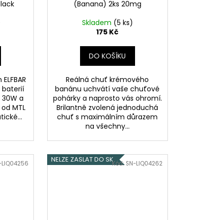
lack
(Banana) 2ks 20mg
)
Skladem
(5 ks)
175 Kč
DO KOŠÍKU
 ELFBAR
Reálná chuť krémového
 baterií
banánu uchvátí vaše chuťové
 30W a
pohárky a naprosto vás ohromí.
 od MTL
Brilantně zvolená jednoduchá
ické...
chuť s maximálním důrazem
na všechny...
NELZE ZASLAT DO SK
-LIQ04256
Kód:
SN-LIQ04262