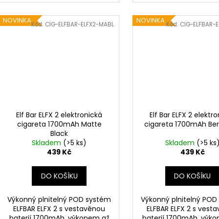
NOVINKA
NOVINKA
Kód:
CIG-ELFBAR-ELFX2-MABL
Kód:
CIG-ELFBAR-E
Elf Bar ELFX 2 elektronická
Elf Bar ELFX 2 elektr
cigareta 1700mAh Matte
cigareta 1700mAh Ber
Black
Skladem
(>5 ks)
Skladem
(>5 ks
439 Kč
439 Kč
DO KOŠÍKU
DO KOŠÍKU
Výkonný plnitelný POD systém
Výkonný plnitelný POD
ELFBAR ELFX 2 s vestavěnou
ELFBAR ELFX 2 s vest
baterií 1700mAh, výkonem až
baterií 1700mAh, výk