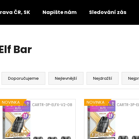
rava ČR, SK
Napište nám
Sledování zásilek
Co potřebujete najít?
Elf Bar
HLEDAT
Ř
a
Doporučujeme
Nejlevnější
Nejdražší
Nejp
Doporučujeme
z
e
V
n
NOVINKA
NOVINKA
ý
Kód:
CARTR-3P-ELFX-V2-08
Kód:
CARTR-3P-E
í
p
p
i
r
s
o
p