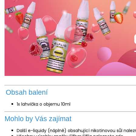
Obsah balení
1x lahvička o objemu 10ml
Mohlo by Vás zajímat
Další e-liquidy (náplně) obsahující nikotinovou sůl nale