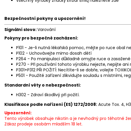
Všechny výrobky značky Elfbar Elfliq naleznete
zde
Bezpečnostní pokyny a upozornění!
Signální slovo:
Varování
Pokyny pro bezpečné zacházení:
P101 - Je-li nutná lékařská pomoc, mějte po ruce obal ne
P102 - Uchovávejte mimo dosah dětí
P264 - Po manipulaci důkladně omyjte ruce a zasažené č
P270 - Při používání tohoto výrobku nejezte, nepijte ani
P301+P312 PŘI POŽITÍ: Necítíte-li se dobře, volejte TOX
P501 - Použité zařízení zlikvidujte souladu s místními, 
Standardní věty o nebezpečnosti:
H302 - Zdraví škodlivý při požití.
Klasifikace podle nařízení (ES) 1272/2008:
Acute Tox. 4, H
Upozornění:
Tento výrobek obsahuje nikotin a je nevhodný pro těhotné žen
Zákaz prodeje osobám mladším 18 let.