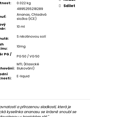
tnost
:
0.022 kg
Sdílet
4895255218289
Ananas, Chladivá
huť
:
složka (ICE)
ový
10 ml
měr
:
S nikotinovou solí
hutě
:
ah
10mg
tinu
:
r PG /
PG 50 / VG 50
MTL (Klasické
ahování
:
šlukování)
adní
E-liquid
tnosti
:
natostí a přirozenou sladkostí, která je
ká kyselinka ananasu se krásně snoubí se
 dovolenou v tropickém ráji."