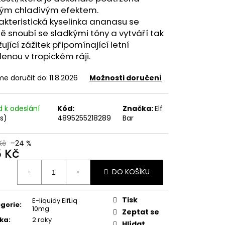
FILL SS POD CARTRIDGE
ým chladivým efektem.
kteristická kyselinka ananasu se
ě snoubí se sladkými tóny a vytváří tak
ující zážitek připomínající letní
enou v tropickém ráji.
e doručit do:
11.8.2026
Možnosti doručení
d k odeslání
Kód:
Značka:
Elf
ks)
4895255218289
Bar
Kč
–24 %
5 Kč
ná
DO KOŠÍKU
:
Tisk
E-liquidy ElfLiq
gorie
:
10mg
Zeptat se
ka
:
2 roky
Hlídat