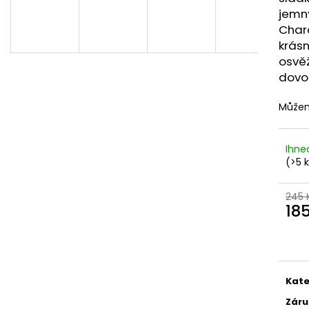
DEKANG DESERT SHIP 10ML 6MG
OXVA XLIM TOP 
jemn
1,2OHM 2ML
155 Kč
Chara
Původně:
195 Kč
79 Kč
krásn
osvěž
dovol
Můžem
Ihne
(>5 
245 
18
Měr
cena
Kate
Záru