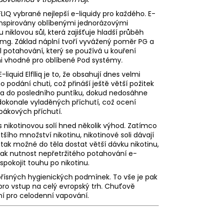
FLIQ vybrané nejlepší e-liquidy pro každého.
E-
u inspirovány oblíbenými jednorázovými
 niklovou sůl, která zajišťuje hladší průběh
20 mg. Základ náplní tvoří vyvážený poměr
PG
a
l potahování, který se používá u kouření
mi vhodné pro oblíbené Pod systémy.
E-
liquid
Elflliq je to, že obsahují dnes velmi
o podání chuti, což přináší ještě větší požitek
ána do posledního puntíku, dokud nedosáhne
a dokonale vyladěných příchutí, což ocení
abákových příchutí.
s nikotinovou solí hned několik výhod. Zatímco
většího množství nikotinu, nikotinové soli dávají
 tak možné do těla dostat větší dávku nikotinu,
ak nutnost nepřetržitého potahování e-
pokojit touhu po nikotinu.
 přísných hygienických podmínek. To vše je pak
ce pro vstup na celý evropský trh. Chuťově
ální pro celodenní vapování.