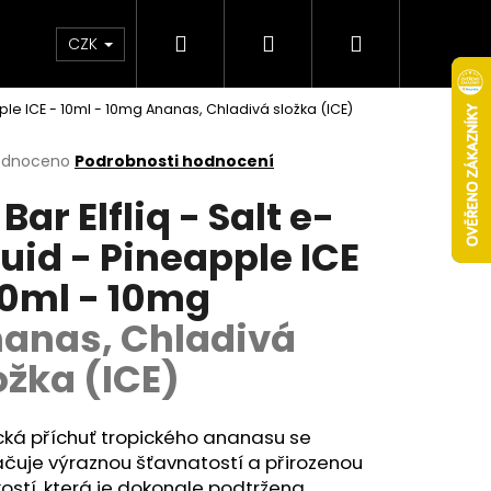
Hledat
Přihlášení
Nákupní
Obchodní podmínky
Věrnostní program
CZK
apple ICE - 10ml - 10mg
Ananas, Chladivá složka (ICE)
košík
rné
odnoceno
Podrobnosti hodnocení
cení
 Bar Elfliq - Salt e-
ktu
quid - Pineapple ICE
10ml - 10mg
ček.
anas, Chladivá
ožka (ICE)
Následující
cká příchuť tropického ananasu se
čuje výraznou šťavnatostí a přirozenou
ostí, která je dokonale podtržena