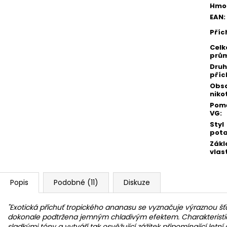
Hmo
EAN
:
Příc
Celk
prů
Druh
příc
Obs
niko
Pomě
VG
:
Styl
pot
Zákl
vlas
Popis
Podobné (11)
Diskuze
"Exotická příchuť tropického ananasu se vyznačuje výraznou šťav
dokonale podtržena jemným chladivým efektem. Charakteristic
sladkými tóny a vytváří tak osvěžující zážitek připomínající letní