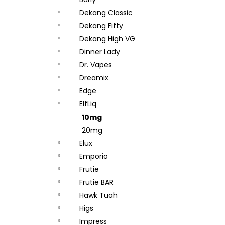
DEKANG DESERT SHIP 10ML 11MG
l
Dekang Classic
154 Kč
Původně:
195 Kč
Dekang Fifty
Dekang High VG
Dinner Lady
Dr. Vapes
Dreamix
Edge
ElfLiq
10mg
20mg
Elux
Emporio
Frutie
Frutie BAR
Hawk Tuah
Higs
Impress