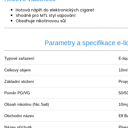
Hotová náplň do elektronických cigaret
Vhodné pro MTL styl vapování
Obsahuje nikotinovou sůl
Parametry a specifikace e-liqu
Typové zařazení
E-liq
Celkový objem
10ml
Základní složení
Propy
Poměr
PG/VG
50/5
Obsah nikotinu (Nic.Salt)
10mg
Obchodní název
Elf Ba
Název příchutě
Pine