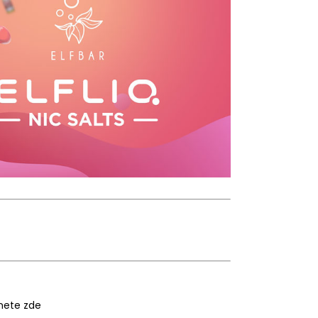
znete
zde