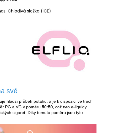
as, Chladivá složka (ICE)
na své
uje hladší průběh potahu, a je k dispozici ve třech
oměr PG a VG v poměru
50:50
, což tyto e-liquidy
ických cigaret. Díky tomuto poměru jsou tyto