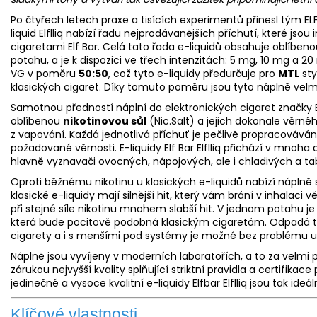
Po čtyřech letech praxe a tisících experimentů přinesl tým EL
liquid
Elflliq nabízí řadu nejprodávanějších příchutí, které jso
cigaretami Elf Bar. Celá tato řada e-liquidů obsahuje oblíbenou
potahu, a je k dispozici ve třech intenzitách: 5 mg, 10 mg a 
VG
v poměru
50:50
, což tyto e-liquidy předurčuje pro
MTL
sty
klasických cigaret. Díky tomuto poměru jsou tyto náplně vel
Samotnou předností náplní do elektronických cigaret značky 
oblíbenou
nikotinovou sůl
(Nic.Salt) a jejich dokonale věrnéh
z vapování. Každá jednotlivá příchuť je pečlivě propracováv
požadované věrnosti. E-liquidy Elf Bar Elflliq přichází v mnoh
hlavně vyznavači ovocných, nápojových, ale i chladivých a t
Oproti běžnému nikotinu u klasických e-liquidů nabízí náplně 
klasické e-liquidy mají silnější hit, který vám brání v inhalaci 
při stejné síle nikotinu mnohem slabší hit. V jednom potahu je
která bude pocitově podobná klasickým cigaretám. Odpadá t
cigarety a i s menšími pod systémy je možné bez problému us
Náplně jsou vyvíjeny v moderních laboratořích, a to za velmi
zárukou nejvyšší kvality splňující striktní pravidla a certifika
jedinečné a vysoce kvalitní e-liquidy Elfbar Elflliq jsou tak ide
Klíčové vlastnosti