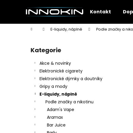
K
Přejít
na
o
Kontakt
Dop
obsah
Zpět
Zpět
š
do
do
í
Domů
E-liquidy, náplně
Podle značky a niko
k
obchodu
obchodu
P
o
Kategorie
Přeskočit
s
kategorie
t
Akce & novinky
r
Elektronické cigarety
a
Elektronické dýmky a doutníky
n
Gripy a mody
n
E-liquidy, náplně
í
Podle značky a nikotinu
p
Adam's Vape
a
Aramax
n
Bar Juice
e
Barly