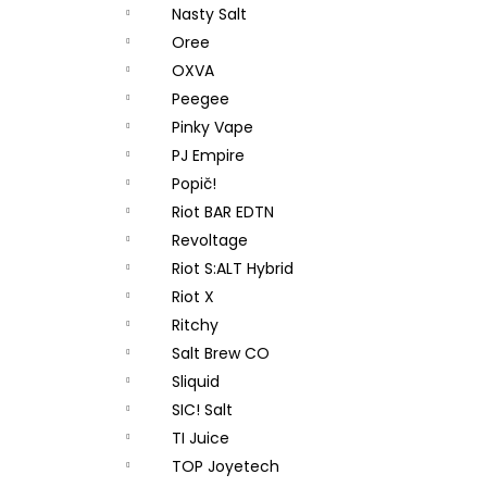
Nasty Salt
Oree
OXVA
Peegee
Pinky Vape
PJ Empire
Popič!
Riot BAR EDTN
Revoltage
Riot S:ALT Hybrid
Riot X
Ritchy
Salt Brew CO
Sliquid
SIC! Salt
TI Juice
TOP Joyetech