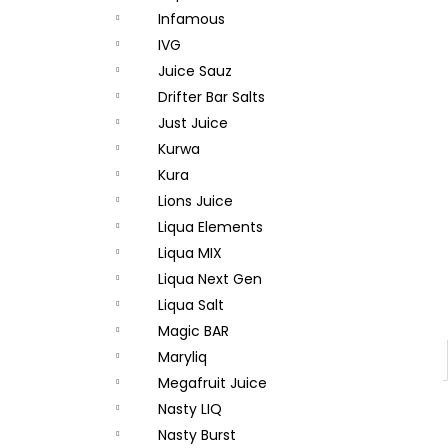
Infamous
IVG
Juice Sauz
Drifter Bar Salts
Just Juice
Kurwa
Kura
Lions Juice
Liqua Elements
Liqua MIX
Liqua Next Gen
Liqua Salt
Magic BAR
Maryliq
Megafruit Juice
Nasty LIQ
Nasty Burst