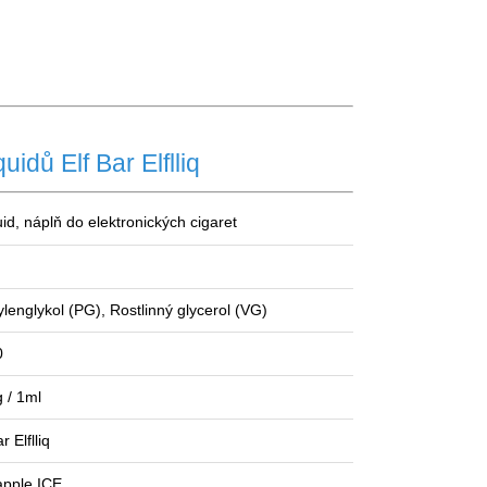
idů Elf Bar Elflliq
uid, náplň do elektronických cigaret
lenglykol (PG), Rostlinný
glycerol
(VG)
0
 / 1ml
r Elflliq
apple ICE