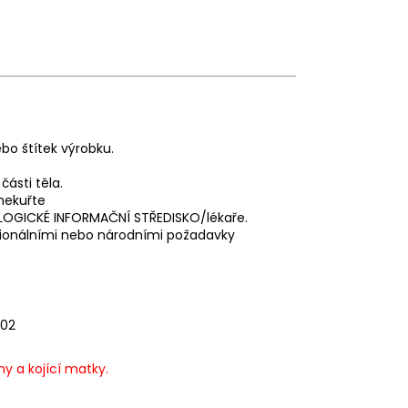
bo štítek výrobku.
ásti těla.
 nekuřte
IKOLOGICKÉ INFORMAČNÍ STŘEDISKO/lékaře.
regionálními nebo národními požadavky
302
y a kojící matky.