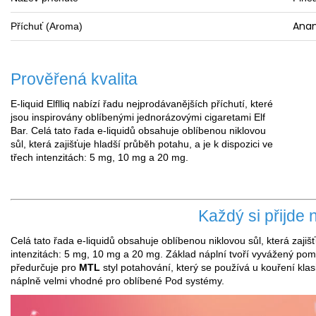
Anan
Příchuť (
Aroma
)
Prověřená kvalita
E-liquid Elflliq nabízí řadu nejprodávanějších příchutí, které
jsou inspirovány oblíbenými jednorázovými cigaretami Elf
Bar. Celá tato řada e-liquidů obsahuje oblíbenou niklovou
sůl, která zajišťuje hladší průběh potahu, a je k dispozici ve
třech intenzitách: 5 mg, 10 mg a 20 mg.
Každý si přijde 
Celá tato řada e-liquidů obsahuje oblíbenou niklovou sůl, která zajišť
intenzitách: 5 mg, 10 mg a 20 mg. Základ náplní tvoří vyvážený p
předurčuje pro
MTL
styl potahování, který se používá u kouření klas
náplně velmi vhodné pro oblíbené Pod systémy.