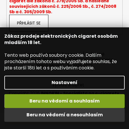
cigaret dle zákona č. 379/2005 Sb. a následně
a
souvisejících zákonů č. 225/2006 Sb., č. 274/2008
Sb a č. 305/2009 Sb.
j
í
PŘIHLÁSIT SE
t
?
Zákaz prodeje elektronických cigaret osobám
mladším 18 let.
Kontakty INNOKIN
Dopravné / poštovné
Tento web používá soubory cookie. Dalším
Obchodní podmínky
Slovník pojmů
Reklamace
procházením tohoto webu vyjadřujete souhlas, že
Mapa serveru
Napište nám
HLEDAT
jste starší 18ti let a s používáním cookie.
Nastavení
Vytvořil Shoptet
D
Copyright 2026
INNOKIN - Specialista na e-cigarety
.
o
Všechna práva vyhrazena.
Upravit nastavení cookies
Beru na vědomí a souhlasím
p
Vítejte ve světě INNOKIN. Nabízíme Vám to nejlepší ze světa
o
vapingu. DORUČENÍ ZDARMA nad 1000,- kč / 50 EURO!
Beru na vědomí a nesouhlasím
r
DÁREKZDARMA nad 1500,- kč.
u