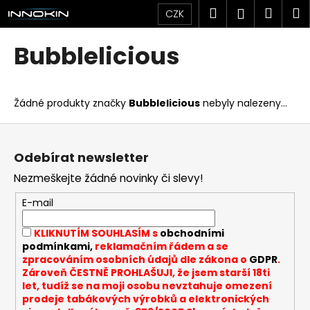
K
Přejít
Hledat
Náku
M
Přihlášen
CZK
na
o
obsah
Zpět
Zpět
košík
š
Bubblelicious
í
C
k
o
Žádné produkty značky
Bubblelicious
nebyly nalezeny...
p
o
Z
t
á
Odebírat newsletter
ř
p
Nezmeškejte žádné novinky či slevy!
e
a
b
t
E-mail
u
í
KLIKNUTÍM SOUHLASÍM s
obchodními
j
podmínkami,
reklamačním řádem a se
e
zpracováním osobních údajů dle zákona o
GDPR
.
t
Zároveň ČESTNĚ PROHLAŠUJI, že jsem starší 18ti
let, tudíž se na moji osobu nevztahuje omezení
e
prodeje tabákových výrobků a elektronických
n