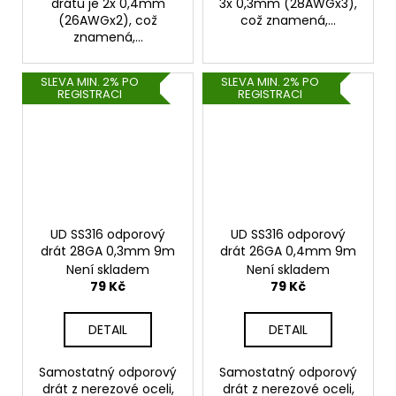
drátu je 2x 0,4mm
3x 0,3mm (28AWGx3),
(26AWGx2), což
což znamená,...
znamená,...
SLEVA MIN. 2% PO
SLEVA MIN. 2% PO
REGISTRACI
REGISTRACI
UD SS316 odporový
UD SS316 odporový
drát 28GA 0,3mm 9m
drát 26GA 0,4mm 9m
Není skladem
Není skladem
79 Kč
79 Kč
DETAIL
DETAIL
Samostatný odporový
Samostatný odporový
drát z nerezové oceli,
drát z nerezové oceli,