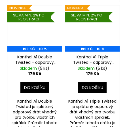
NOVINKA
NOVINKA
SLEVA MIN. 2% PO
SLEVA MIN. 2% PO
REGISTRACI
REGISTRACI
199 KČ
–10 %
199 KČ
–10 %
Kanthal A1 Double
Kanthal A1 Triple
Twisted - odporový
Twisted - odporový
drát 0,4mm 26AWG
drát 0,3mm 28AWG
Skladem
(5 ks)
Skladem
(5 ks)
(20ks) - UD
(20ks) - UD
179 Kč
179 Kč
DO KOŠÍKU
DO KOŠÍKU
Kanthal A1 Double
Kanthal A1 Triple Twisted
Twisted je splétaný
je splétaný odporový
odporový drát vhodný
drát vhodný pro tvorbu
pro tvorbu vlastních
vlastních spirálek.
spirálek. Průměr tohoto
Průměr tohoto drátu je