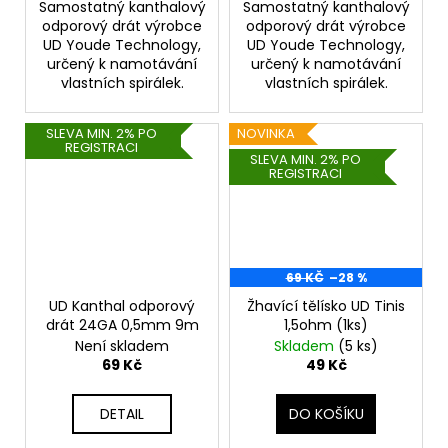
Samostatný kanthalový
Samostatný kanthalový
odporový drát výrobce
odporový drát výrobce
UD Youde Technology,
UD Youde Technology,
určený k namotávání
určený k namotávání
vlastních spirálek.
vlastních spirálek.
SLEVA MIN. 2% PO
NOVINKA
REGISTRACI
SLEVA MIN. 2% PO
REGISTRACI
69 KČ
–28 %
UD Kanthal odporový
Žhavící tělísko UD Tinis
drát 24GA 0,5mm 9m
1,5ohm (1ks)
Není skladem
Skladem
(5 ks)
69 Kč
49 Kč
DETAIL
DO KOŠÍKU