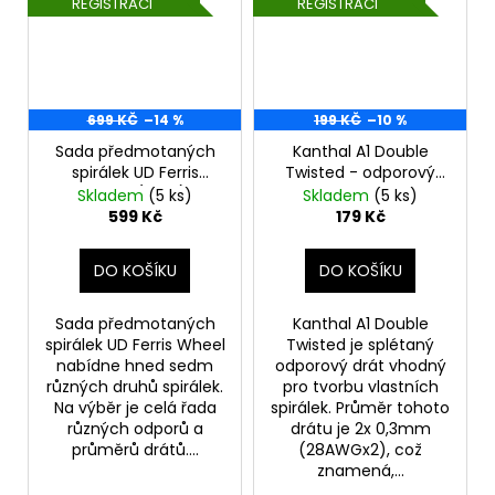
REGISTRACI
REGISTRACI
699 KČ
–14 %
199 KČ
–10 %
Sada předmotaných
Kanthal A1 Double
spirálek UD Ferris
Twisted - odporový
Wheel (70ks)
drát 0,3mm 28AWG
Skladem
(5 ks)
Skladem
(5 ks)
(20ks) - UD
599 Kč
179 Kč
DO KOŠÍKU
DO KOŠÍKU
Sada předmotaných
Kanthal A1 Double
spirálek UD Ferris Wheel
Twisted je splétaný
nabídne hned sedm
odporový drát vhodný
různých druhů spirálek.
pro tvorbu vlastních
Na výběr je celá řada
spirálek. Průměr tohoto
různých odporů a
drátu je 2x 0,3mm
průměrů drátů....
(28AWGx2), což
znamená,...