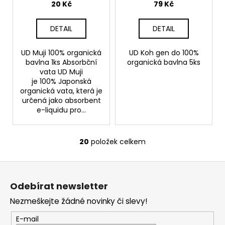
20 Kč
79 Kč
DETAIL
DETAIL
UD Muji 100% organická
UD Koh gen do 100%
bavlna 1ks Absorbční
organická bavlna 5ks
vata UD Muji
je 100% Japonská
organická vata, která je
určená jako absorbent
e-liquidu pro...
20
položek celkem
O
v
Z
l
á
á
Odebírat newsletter
d
p
a
Nezmeškejte žádné novinky či slevy!
a
c
t
E-mail
í