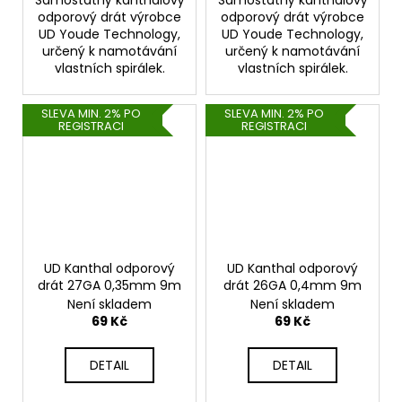
odporový drát výrobce
odporový drát výrobce
UD Youde Technology,
UD Youde Technology,
určený k namotávání
určený k namotávání
vlastních spirálek.
vlastních spirálek.
SLEVA MIN. 2% PO
SLEVA MIN. 2% PO
REGISTRACI
REGISTRACI
UD Kanthal odporový
UD Kanthal odporový
drát 27GA 0,35mm 9m
drát 26GA 0,4mm 9m
Není skladem
Není skladem
69 Kč
69 Kč
DETAIL
DETAIL