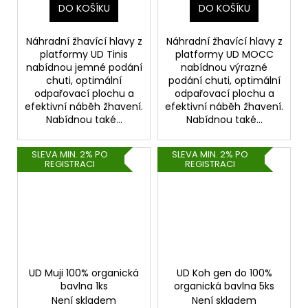
DO KOŠÍKU
DO KOŠÍKU
Náhradní žhavící hlavy z
Náhradní žhavící hlavy z
platformy UD Tinis
platformy UD MOCC
nabídnou jemné podání
nabídnou výrazné
chuti, optimální
podání chuti, optimální
odpařovací plochu a
odpařovací plochu a
efektivní náběh žhavení.
efektivní náběh žhavení.
Nabídnou také...
Nabídnou také...
SLEVA MIN. 2% PO
SLEVA MIN. 2% PO
REGISTRACI
REGISTRACI
UD Muji 100% organická
UD Koh gen do 100%
bavlna 1ks
organická bavlna 5ks
Není skladem
Není skladem