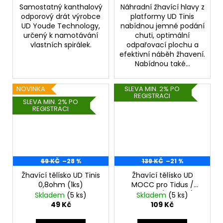
Samostatný kanthalový
Náhradní žhavící hlavy z
odporový drát výrobce
platformy UD Tinis
UD Youde Technology,
nabídnou jemné podání
určený k namotávání
chuti, optimální
vlastních spirálek.
odpařovací plochu a
efektivní náběh žhavení.
Nabídnou také...
NOVINKA
SLEVA MIN. 2% PO
REGISTRACI
SLEVA MIN. 2% PO
REGISTRACI
69 KČ
–28 %
139 KČ
–21 %
Žhavící tělísko UD Tinis
Žhavící tělísko UD
0,8ohm (1ks)
MOCC pro Tidus /
Mesmer (0,5ohm)
Skladem
(5 ks)
Skladem
(5 ks)
(1ks)
49 Kč
109 Kč