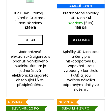
č
u
249 KČ
–20 %
j
IFRIT BAR - 20mg -
Předmotané spirálky
e
Vanilla Custard
UD Alien KA1
m
(Vanilkový pudink)
26GAx3+32GA
Není skladem
Skladem
(5 ks)
e
(0.15ohm) (10ks)
139 Kč
199 Kč
DETAIL
DO KOŠÍKU
OXVA
XLIM
TOP
Jednorázová
Spirálky UD Alien jsou
FILL
elektronická cigareta s
určeny pro
SS
příchutí vanilkového
nízkoodporové DL
POD
pudinku. Ifrit Bar je
vapování. Jsou
CARTRIDGE
jednorázová
vyrobeny z kanthalu
1,2OHM
elektronická cigareta
(KA1) a jsou
2ML
obsahující 1,6 ml
tvořeny několika
79
předplněného...
odporovými dráty ve
Kč
složení...
NOVINKA
NOVINKA
SLEVA MIN. 2% PO
SLEVA MIN. 2% PO