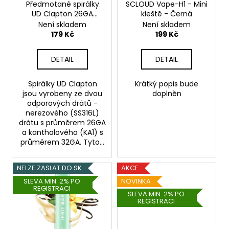
o
Předmotané spirálky
SCLOUD Vape-H1 - Mini
t
a
UD Clapton 26GA
kleště - Černá
d
ů
j
SS316L + 32GA KA1
Není skladem
Není skladem
u
(0.5ohm) (10ks)
179 Kč
199 Kč
í
k
t
t
DETAIL
DETAIL
?
ů
Spirálky UD Clapton
Krátký popis bude
jsou vyrobeny ze dvou
doplněn
odporových drátů -
nerezového (SS316L)
HLEDAT
drátu s průměrem 26GA
a kanthalového (KA1) s
průměrem 32GA. Tyto...
D
NELZE ZASLAT DO SK
AKCE
o
SLEVA MIN. 2% PO
NOVINKA
p
REGISTRACI
SLEVA MIN. 2% PO
o
REGISTRACI
r
u