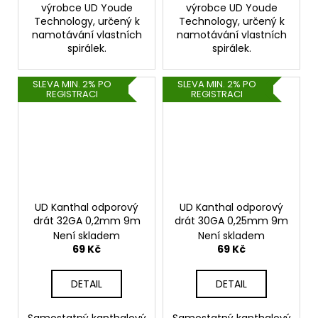
výrobce UD Youde
výrobce UD Youde
Technology, určený k
Technology, určený k
namotávání vlastních
namotávání vlastních
spirálek.
spirálek.
SLEVA MIN. 2% PO
SLEVA MIN. 2% PO
REGISTRACI
REGISTRACI
UD Kanthal odporový
UD Kanthal odporový
drát 32GA 0,2mm 9m
drát 30GA 0,25mm 9m
Není skladem
Není skladem
69 Kč
69 Kč
DETAIL
DETAIL
Samostatný kanthalový
Samostatný kanthalový