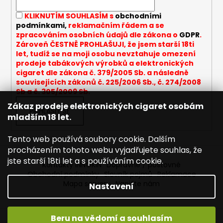
í
p
KLIKNUTÍM SOUHLASÍM s
obchodními
r
podmínkami,
reklamačním řádem a se
v
zpracováním osobních údajů dle zákona o
GDPR
.
k
Zároveň ČESTNĚ PROHLAŠUJI, že jsem starší 18ti
y
let, tudíž se na moji osobu nevztahuje omezení
v
prodeje tabákových výrobků a elektronických
cigaret dle zákona č. 379/2005 Sb. a následně
ý
souvisejících zákonů č. 225/2006 Sb., č. 274/2008
p
Sb a č. 305/2009 Sb.
i
Zákaz prodeje elektronických cigaret osobám
s
PŘIHLÁSIT SE
mladším 18 let.
u
Tento web používá soubory cookie. Dalším
procházením tohoto webu vyjadřujete souhlas, že
jste starší 18ti let a s používáním cookie.
Kontakty INNOKIN
Dopravné / poštovné
Obchodní podmínky
Slovník pojmů
Reklamace
Mapa serveru
Napište nám
Nastavení
Beru na vědomí a souhlasím
Vytvořil Shoptet