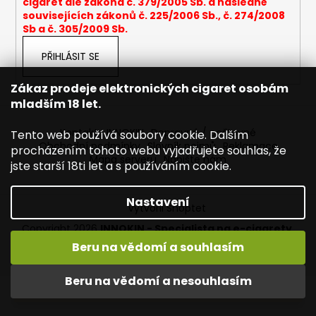
cigaret dle zákona č. 379/2005 Sb. a následně
a
souvisejících zákonů č. 225/2006 Sb., č. 274/2008
Sb a č. 305/2009 Sb.
j
í
PŘIHLÁSIT SE
t
?
Zákaz prodeje elektronických cigaret osobám
mladším 18 let.
Kontakty INNOKIN
Dopravné / poštovné
Tento web používá soubory cookie. Dalším
Obchodní podmínky
Slovník pojmů
Reklamace
procházením tohoto webu vyjadřujete souhlas, že
Mapa serveru
Napište nám
HLEDAT
jste starší 18ti let a s používáním cookie.
Nastavení
Vytvořil Shoptet
D
Copyright 2026
INNOKIN - Specialista na e-cigarety
.
o
Všechna práva vyhrazena.
Upravit nastavení cookies
Beru na vědomí a souhlasím
p
Vítejte ve světě INNOKIN. Nabízíme Vám to nejlepší ze světa
o
vapingu. DORUČENÍ ZDARMA nad 1000,- kč / 50 EURO!
Beru na vědomí a nesouhlasím
r
DÁREKZDARMA nad 1500,- kč.
u