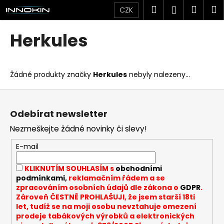
K
Přejít
Hledat
Náku
M
Přihlášen
CZK
na
o
obsah
Zpět
Zpět
košík
š
Herkules
í
C
k
o
Žádné produkty značky
Herkules
nebyly nalezeny...
p
o
Z
t
á
Odebírat newsletter
ř
p
Nezmeškejte žádné novinky či slevy!
e
a
b
t
E-mail
u
í
KLIKNUTÍM SOUHLASÍM s
obchodními
j
podmínkami,
reklamačním řádem a se
e
zpracováním osobních údajů dle zákona o
GDPR
.
t
Zároveň ČESTNĚ PROHLAŠUJI, že jsem starší 18ti
let, tudíž se na moji osobu nevztahuje omezení
e
prodeje tabákových výrobků a elektronických
n