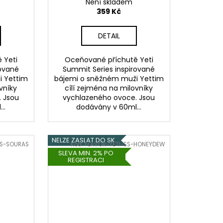
Není skladem
citronem)
359 Kč
DETAIL
 Yeti
Oceňované příchutě Yeti
rované
Summit Series inspirované
i Yettim
bájemi o sněžném muži Yettim
vníky
cílí zejména na milovníky
 Jsou
vychlazeného ovoce. Jsou
..
dodávány v 60ml...
NELZE ZASLAT DO SK
SS-SOURAS
Kód:
FLAVOR-YETI-SS-HONEYDEW
SLEVA MIN. 2% PO
REGISTRACI