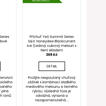
REGISTRACI
Series
Příchuť Yeti Summit Series
dové
S&V: Honeydew Blackcurrant
Ice (Ledový cukrový meloun s
rybízem) 10ml
Není skladem
359 Kč
DETAIL
tenzivní
Prožijte nespoutaný chuťový
opického
zážitek s kombinací sladkého
ypaného
medového melounu a černého
 plná
rybízu. Výsledná fúze je
ch tónů
odvážná, výrazná a
nezapomenutelná....