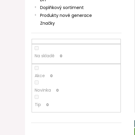
DEKANG DESERT SHIP 10ML 11MG
l
Doplňkový sortiment
154 Kč
Původně:
195 Kč
Produkty nové generace
Značky
Na skladě
0
Akce
0
Novinka
0
Tip
0