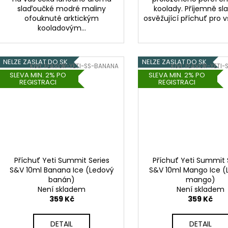
slaďoučké modré maliny
koolady. Příjemně sl
ofouknuté arktickým
osvěžující příchuť pro v
kooladovým...
NELZE ZASLAT DO SK
NELZE ZASLAT DO SK
Kód:
FLAVOR-YETI-SS-BANANA
Kód:
FLAVOR-YETI
SLEVA MIN. 2% PO
SLEVA MIN. 2% PO
REGISTRACI
REGISTRACI
Příchuť Yeti Summit Series
Příchuť Yeti Summit 
S&V 10ml Banana Ice (Ledový
S&V 10ml Mango Ice 
banán)
mango)
Není skladem
Není skladem
359 Kč
359 Kč
DETAIL
DETAIL