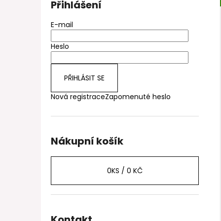
Přihlášení
E-mail
Heslo
PŘIHLÁSIT SE
Nová registrace
Zapomenuté heslo
Nákupní košík
0
KS /
0 KČ
Kontakt