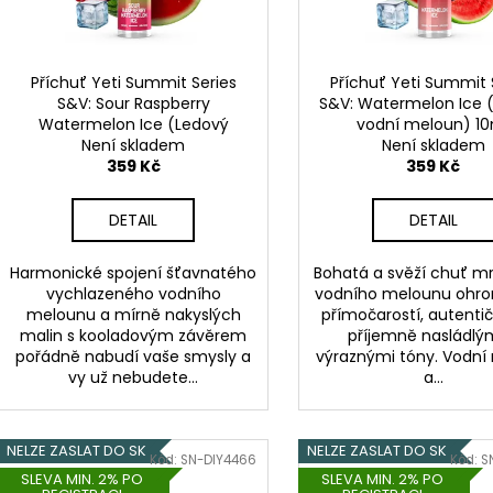
DEKANG DESERT SHIP 10ML 6MG
OXVA XLIM TOP 
d
r
1,2OHM 2ML
155 Kč
u
o
Původně:
195 Kč
79 Kč
k
d
Příchuť Yeti Summit Series
Příchuť Yeti Summit 
t
S&V: Sour Raspberry
S&V: Watermelon Ice 
u
Watermelon Ice (Ledový
vodní meloun) 1
ů
k
meloun s malinou) 10ml
Není skladem
Není skladem
t
359 Kč
359 Kč
ů
DETAIL
DETAIL
Harmonické spojení šťavnatého
Bohatá a svěží chuť m
vychlazeného vodního
vodního melounu ohro
melounu a mírně nakyslých
přímočarostí, autentič
malin s kooladovým závěrem
příjemně nasládlý
pořádně nabudí vaše smysly a
výraznými tóny. Vodní
vy už nebudete...
a...
NELZE ZASLAT DO SK
NELZE ZASLAT DO SK
Kód:
SN-DIY4466
Kód:
S
SLEVA MIN. 2% PO
SLEVA MIN. 2% PO