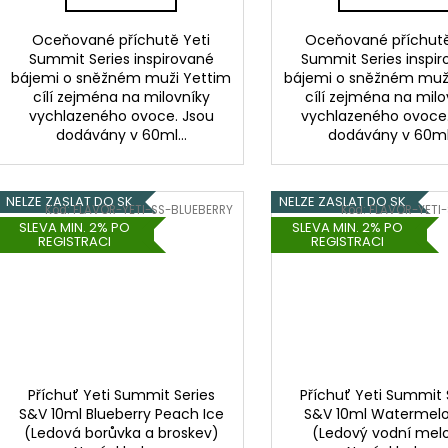
Oceňované příchutě Yeti
Oceňované příchutě
Summit Series inspirované
Summit Series inspi
bájemi o sněžném muži Yettim
bájemi o sněžném muž
cílí zejména na milovníky
cílí zejména na milo
vychlazeného ovoce. Jsou
vychlazeného ovoce.
dodávány v 60ml...
dodávány v 60ml.
NELZE ZASLAT DO SK
NELZE ZASLAT DO SK
Kód:
FLAVOR-YETI-SS-BLUEBERRY
Kód:
FLAVOR-YETI
SLEVA MIN. 2% PO
SLEVA MIN. 2% PO
REGISTRACI
REGISTRACI
Příchuť Yeti Summit Series
Příchuť Yeti Summit 
S&V 10ml Blueberry Peach Ice
S&V 10ml Watermelo
(Ledová borůvka a broskev)
(Ledový vodní mel