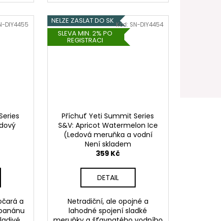
NELZE ZASLAT DO SK
N-DIY4455
Kód:
SN-DIY4454
SLEVA MIN. 2% PO
REGISTRACI
Series
Příchuť Yeti Summit Series
edový
S&V: Apricot Watermelon Ice
(Ledová meruňka a vodní
meloun) 10ml
Není skladem
359 Kč
DETAIL
čará a
Netradiční, ale opojné a
 banánu
lahodné spojení sladké
ladivé
meruňky a šťavnatého vodního