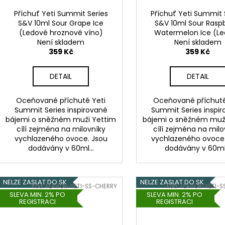
Příchuť Yeti Summit Series
Příchuť Yeti Summit 
S&V 10ml Sour Grape Ice
S&V 10ml Sour Rasp
(Ledové hroznové víno)
Watermelon Ice (L
Není skladem
meloun s malino
Není skladem
359 Kč
359 Kč
DETAIL
DETAIL
Oceňované příchutě Yeti
Oceňované příchutě
Summit Series inspirované
Summit Series inspi
bájemi o sněžném muži Yettim
bájemi o sněžném muž
cílí zejména na milovníky
cílí zejména na milo
vychlazeného ovoce. Jsou
vychlazeného ovoce.
dodávány v 60ml...
dodávány v 60ml.
NELZE ZASLAT DO SK
NELZE ZASLAT DO SK
Kód:
FLAVOR-YETI-SS-CHERRY
Kód:
FLAVOR-YETI-S
SLEVA MIN. 2% PO
SLEVA MIN. 2% PO
REGISTRACI
REGISTRACI