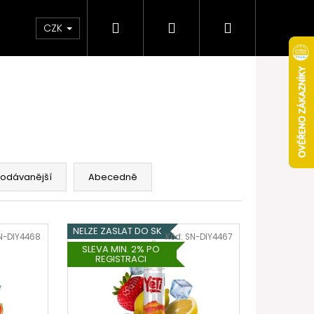
Hledat
Přihlášení
Nákupní
Obchodní podmínky
Věrnostní program
CZK
košík
rodávanější
Abecedně
NELZE ZASLAT DO SK
N-DIY4468
Kód:
SN-DIY4467
SLEVA MIN. 2% PO
REGISTRACI
Následující