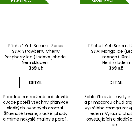
REGISTRACI
REGISTRACI
Příchuť Yeti Summit Series
Příchuť Yeti Summit 
S&V: Strawberry Cherry
S&V: Mango Ice (Le
Raspberry Ice (Ledová jahoda,
mango) 10ml
třešeň a malina) 10ml
Není skladem
Není skladem
359 Kč
359 Kč
DETAIL
DETAIL
Pořádně namražené bobulovité
Zchlaďte své smysly in
ovoce potěší všechny příznivce
a přímočarou chutí tr
sladkých ovocných aromat.
vyzrálého manga zas
Šťavnaté třešně, sladké jahody
ledem. Výrazná chuť
a mírně nakyslé maliny s porcí...
osvěžujících a sladký
se...