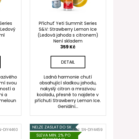
FILL SS POD CARTRIDGE
Series
Příchuť Yeti Summit Series
(Ledový
S&V: Strawberry Lemon Ice
0ml
(Ledová jahoda s citronem)
Není skladem
10ml
359 Kč
DETAIL
razivého
Ladná harmonie chutí
mí svou
obsahující sladkou jahodu,
ností a
nakyslý citron a mrazivou
mi a
kooladu, přesně to najdete v
 meloun
příchuti Strawberry Lemon Ice.
Geniální...
NELZE ZASLAT DO SK
N-DIY4460
Kód:
SN-DIY4459
SLEVA MIN. 2% PO