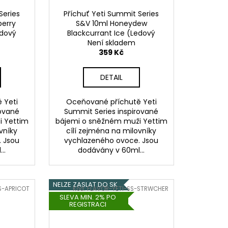
Series
Příchuť Yeti Summit Series
berry
S&V 10ml Honeydew
edový
Blackcurrant Ice (Ledový
u)
cukrový meloun s rybízem)
Není skladem
359 Kč
DETAIL
 Yeti
Oceňované příchutě Yeti
rované
Summit Series inspirované
i Yettim
bájemi o sněžném muži Yettim
vníky
cílí zejména na milovníky
 Jsou
vychlazeného ovoce. Jsou
..
dodávány v 60ml...
NELZE ZASLAT DO SK
S-APRICOT
Kód:
FLAVOR-YETI-SS-STRWCHER
SLEVA MIN. 2% PO
REGISTRACI