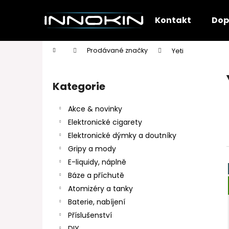
K
Přejít
na
o
Kontakt
Dop
obsah
Zpět
Zpět
š
do
do
í
Domů
Prodávané značky
Yeti
k
obchodu
obchodu
P
o
Kategorie
Přeskočit
s
kategorie
t
Akce & novinky
r
Elektronické cigarety
a
Elektronické dýmky a doutníky
n
Gripy a mody
n
E-liquidy, náplně
í
Báze a příchutě
p
Atomizéry a tanky
a
Baterie, nabíjení
n
Příslušenství
e
DIY