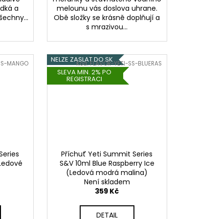
adká a
melounu vás doslova uhrane.
šechny...
Obě složky se krásně doplňují a
s mrazivou...
NELZE ZASLAT DO SK
-SS-MANGO
Kód:
FLAVOR-YETI-SS-BLUERAS
SLEVA MIN. 2% PO
REGISTRACI
Series
Příchuť Yeti Summit Series
(Ledové
S&V 10ml Blue Raspberry Ice
(Ledová modrá malina)
Není skladem
359 Kč
DETAIL