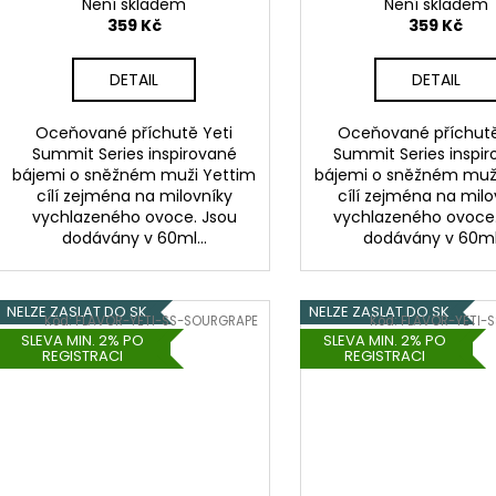
Není skladem
Není skladem
359 Kč
359 Kč
DETAIL
DETAIL
Oceňované příchutě Yeti
Oceňované příchutě
Summit Series inspirované
Summit Series inspi
bájemi o sněžném muži Yettim
bájemi o sněžném muž
cílí zejména na milovníky
cílí zejména na milo
vychlazeného ovoce. Jsou
vychlazeného ovoce.
dodávány v 60ml...
dodávány v 60ml.
NELZE ZASLAT DO SK
NELZE ZASLAT DO SK
Kód:
FLAVOR-YETI-SS-SOURGRAPE
Kód:
FLAVOR-YETI-
SLEVA MIN. 2% PO
SLEVA MIN. 2% PO
REGISTRACI
REGISTRACI