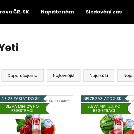
rava ČR, SK
Napište nám
Sledování zásilek
Co potřebujete najít?
Yeti
HLEDAT
Ř
a
Doporučujeme
Nejlevnější
Nejdražší
Nejp
Doporučujeme
z
e
V
n
NELZE ZASLAT DO SK
NELZE ZASLAT DO SK
ý
Kód:
SN-DIY4465
Kód:
S
í
SLEVA MIN. 2% PO
SLEVA MIN. 2% PO
p
REGISTRACI
REGISTRACI
p
i
r
s
o
p