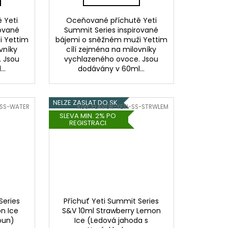
 Yeti
Oceňované příchutě Yeti
rované
Summit Series inspirované
i Yettim
bájemi o sněžném muži Yettim
vníky
cílí zejména na milovníky
 Jsou
vychlazeného ovoce. Jsou
..
dodávány v 60ml...
NELZE ZASLAT DO SK
-SS-WATER
Kód:
FLAVOR-YETI-SS-STRWLEM
SLEVA MIN. 2% PO
REGISTRACI
Series
Příchuť Yeti Summit Series
n Ice
S&V 10ml Strawberry Lemon
oun)
Ice (Ledová jahoda s