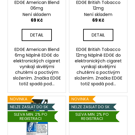
o
EDGE American Blend
EDGE British Tobacco
t
a
06mg
12mg
d
ů
j
Není skladem
Není skladem
u
69 Kč
69 Kč
í
k
t
t
DETAIL
DETAIL
?
ů
EDGE American Blend
EDGE British Tobacco
6mg Náplně EDGE do
12mg Náplně EDGE do
elektronických cigaret
elektronických cigaret
vynikají skvělými
vynikají skvělými
HLEDAT
chutěmi a poctivým
chutěmi a poctivým
složením. Značka EDGE
složením. Značka EDGE
totiž spadá pod...
totiž spadá pod...
D
NOVINKA
NOVINKA
o
NELZE ZASLAT DO SK
NELZE ZASLAT DO SK
p
SLEVA MIN. 2% PO
SLEVA MIN. 2% PO
o
REGISTRACI
REGISTRACI
r
u