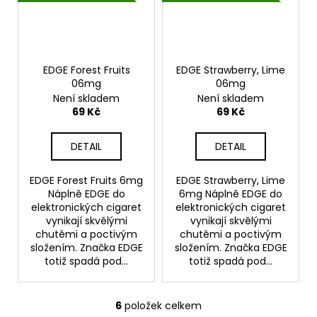
EDGE Forest Fruits
EDGE Strawberry, Lime
06mg
06mg
Není skladem
Není skladem
69 Kč
69 Kč
DETAIL
DETAIL
EDGE Forest Fruits 6mg
EDGE Strawberry, Lime
Náplně EDGE do
6mg Náplně EDGE do
elektronických cigaret
elektronických cigaret
vynikají skvělými
vynikají skvělými
chutěmi a poctivým
chutěmi a poctivým
složením. Značka EDGE
složením. Značka EDGE
totiž spadá pod...
totiž spadá pod...
6
položek celkem
O