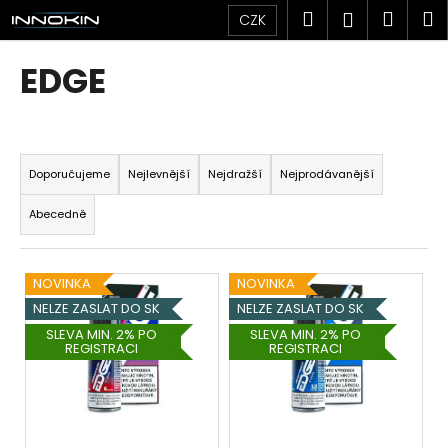
K
Přejít
Hledat
Náku
M
Přihlášen
CZK
na
o
obsah
Zpět
Zpět
košík
š
EDGE
í
C
k
o
Ř
p
a
Doporučujeme
Nejlevnější
Nejdražší
Nejprodávanější
o
z
t
Abecedně
e
ř
n
e
V
í
NOVINKA
NOVINKA
b
ý
p
NELZE ZASLAT DO SK
NELZE ZASLAT DO SK
u
p
r
SLEVA MIN. 2% PO
SLEVA MIN. 2% PO
j
REGISTRACI
REGISTRACI
i
o
e
s
d
t
p
u
e
r
k
n