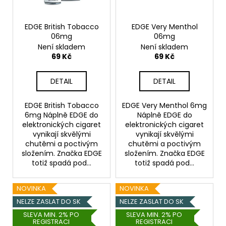
č
u
j
EDGE British Tobacco
EDGE Very Menthol
e
06mg
06mg
m
Není skladem
Není skladem
e
69 Kč
69 Kč
DETAIL
DETAIL
DEKANG
DAF
10ML
EDGE British Tobacco
EDGE Very Menthol 6mg
6MG
6mg Náplně EDGE do
Náplně EDGE do
elektronických cigaret
elektronických cigaret
156
Kč
vynikají skvělými
vynikají skvělými
Původně:
chutěmi a poctivým
chutěmi a poctivým
195
složením. Značka EDGE
složením. Značka EDGE
Kč
totiž spadá pod...
totiž spadá pod...
NOVINKA
NOVINKA
NELZE ZASLAT DO SK
NELZE ZASLAT DO SK
SLEVA MIN. 2% PO
SLEVA MIN. 2% PO
REGISTRACI
REGISTRACI