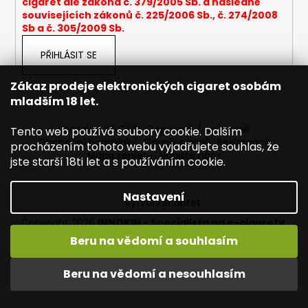
cigaret dle zákona č. 379/2005 Sb. a následně
a
souvisejících zákonů č. 225/2006 Sb., č. 274/2008
Sb a č. 305/2009 Sb.
j
í
PŘIHLÁSIT SE
t
?
Zákaz prodeje elektronických cigaret osobám
mladším 18 let.
Kontakty INNOKIN
Dopravné / poštovné
Tento web používá soubory cookie. Dalším
Obchodní podmínky
Slovník pojmů
Reklamace
procházením tohoto webu vyjadřujete souhlas, že
Mapa serveru
Napište nám
HLEDAT
jste starší 18ti let a s používáním cookie.
Nastavení
Vytvořil Shoptet
D
Copyright 2026
INNOKIN - Specialista na e-cigarety
.
o
Všechna práva vyhrazena.
Upravit nastavení cookies
Beru na vědomí a souhlasím
p
Vítejte ve světě INNOKIN. Nabízíme Vám to nejlepší ze světa
o
vapingu. DORUČENÍ ZDARMA nad 1000,- kč / 50 EURO!
Beru na vědomí a nesouhlasím
r
DÁREKZDARMA nad 1500,- kč.
u