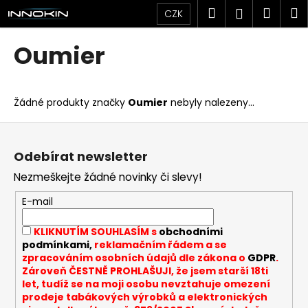
K
Přejít
Hledat
Náku
M
Přihlášen
CZK
na
o
obsah
Zpět
Zpět
košík
š
Oumier
í
C
k
o
Žádné produkty značky
Oumier
nebyly nalezeny...
p
o
Z
t
á
Odebírat newsletter
ř
p
Nezmeškejte žádné novinky či slevy!
e
a
b
t
E-mail
u
í
KLIKNUTÍM SOUHLASÍM s
obchodními
j
podmínkami,
reklamačním řádem a se
e
zpracováním osobních údajů dle zákona o
GDPR
.
t
Zároveň ČESTNĚ PROHLAŠUJI, že jsem starší 18ti
let, tudíž se na moji osobu nevztahuje omezení
e
prodeje tabákových výrobků a elektronických
n