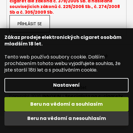
cigaret dle zákona č. 379/2005 Sb. a následně
a
souvisejících zákonů č. 225/2006 Sb., č. 274/2008
Sb a č. 305/2009 Sb.
j
í
PŘIHLÁSIT SE
t
?
Zákaz prodeje elektronických cigaret osobám
mladším 18 let.
Kontakty INNOKIN
Dopravné / poštovné
Tento web používá soubory cookie. Dalším
Obchodní podmínky
Slovník pojmů
Reklamace
procházením tohoto webu vyjadřujete souhlas, že
Mapa serveru
Napište nám
HLEDAT
jste starší 18ti let a s používáním cookie.
Nastavení
Vytvořil Shoptet
D
Copyright 2026
INNOKIN - Specialista na e-cigarety
.
o
Všechna práva vyhrazena.
Upravit nastavení cookies
Beru na vědomí a souhlasím
p
Vítejte ve světě INNOKIN. Nabízíme Vám to nejlepší ze světa
o
vapingu. DORUČENÍ ZDARMA nad 1000,- kč / 50 EURO!
Beru na vědomí a nesouhlasím
r
DÁREKZDARMA nad 1500,- kč.
u