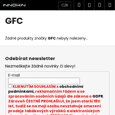
K
Přejít
Hledat
Náku
M
Přihlášen
CZK
na
o
obsah
Zpět
Zpět
košík
š
GFC
í
C
k
o
Žádné produkty značky
GFC
nebyly nalezeny...
p
o
Z
t
á
Odebírat newsletter
ř
p
Nezmeškejte žádné novinky či slevy!
e
a
b
t
E-mail
u
í
KLIKNUTÍM SOUHLASÍM s
obchodními
j
podmínkami,
reklamačním řádem a se
e
zpracováním osobních údajů dle zákona o
GDPR
.
t
Zároveň ČESTNĚ PROHLAŠUJI, že jsem starší 18ti
let, tudíž se na moji osobu nevztahuje omezení
e
prodeje tabákových výrobků a elektronických
n