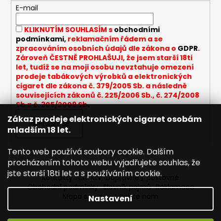
c
t
E-mail
í
í
p
KLIKNUTÍM SOUHLASÍM s
obchodními
r
podmínkami,
reklamačním řádem a se
v
zpracováním osobních údajů dle zákona o
GDPR
.
k
Zároveň ČESTNĚ PROHLAŠUJI, že jsem starší 18ti
y
let, tudíž se na moji osobu nevztahuje omezení
v
prodeje tabákových výrobků a elektronických
cigaret dle zákona č. 379/2005 Sb. a následně
ý
souvisejících zákonů č. 225/2006 Sb., č. 274/2008
p
Sb a č. 305/2009 Sb.
i
Zákaz prodeje elektronických cigaret osobám
s
PŘIHLÁSIT SE
mladším 18 let.
u
Tento web používá soubory cookie. Dalším
procházením tohoto webu vyjadřujete souhlas, že
jste starší 18ti let a s používáním cookie.
Kontakty INNOKIN
Dopravné / poštovné
Obchodní podmínky
Slovník pojmů
Reklamace
Mapa serveru
Napište nám
Nastavení