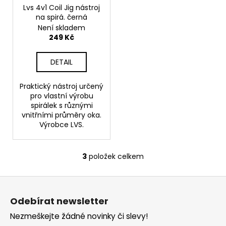
č
Lvs 4v1 Coil Jig nástroj
u
na spirá. černá
j
Není skladem
e
249 Kč
m
e
DETAIL
ELF
Praktický nástroj určený
BAR
pro vlastní výrobu
600
spirálek s různými
-
vnitřními průměry oka.
20MG
Výrobce LVS.
-
CHERRY
(TŘEŠEŇ)
3
položek celkem
145
O
Kč
v
Z
l
á
á
Odebírat newsletter
d
p
a
Nezmeškejte žádné novinky či slevy!
a