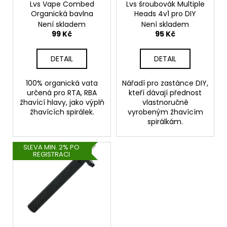
o
Lvs Vape Combed
Lvs šroubovák Multiple
t
a
Organická bavlna
Heads 4v1 pro DIY
d
ů
j
Není skladem
Není skladem
u
99 Kč
95 Kč
í
k
t
t
DETAIL
DETAIL
?
ů
100% organická vata
Nářadí pro zastánce DIY,
určená pro RTA, RBA
kteří dávají přednost
žhavící hlavy, jako výplň
vlastnoručně
žhavících spirálek.
vyrobeným žhavícím
HLEDAT
spirálkám.
SLEVA MIN. 2% PO
REGISTRACI
D
o
p
o
r
u