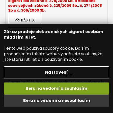
cigaret dle zákona č. 379/2005 Sb. a následně
a
souvisejících zákonů č. 225/2006 Sb., č. 274/2008
Sb a č. 305/2009 Sb.
j
í
PŘIHLÁSIT SE
t
?
Zákaz prodeje elektronických cigaret osobám
mladším 18 let.
Kontakty INNOKIN
Dopravné / poštovné
Tento web používá soubory cookie. Dalším
Obchodní podmínky
Slovník pojmů
Reklamace
procházením tohoto webu vyjadřujete souhlas, že
Mapa serveru
Napište nám
HLEDAT
jste starší 18ti let a s používáním cookie.
Nastavení
Vytvořil Shoptet
D
Copyright 2026
INNOKIN - Specialista na e-cigarety
.
o
Všechna práva vyhrazena.
Upravit nastavení cookies
Beru na vědomí a souhlasím
p
Vítejte ve světě INNOKIN. Nabízíme Vám to nejlepší ze světa
o
vapingu. DORUČENÍ ZDARMA nad 1000,- kč / 50 EURO!
Beru na vědomí a nesouhlasím
r
DÁREKZDARMA nad 1500,- kč.
u