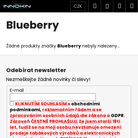
K
Přejít
Hledat
Náku
M
Přihlášen
CZK
na
o
obsah
Zpět
Zpět
košík
š
Blueberry
í
C
k
o
Žádné produkty značky
Blueberry
nebyly nalezeny...
p
o
Z
t
á
Odebírat newsletter
ř
p
Nezmeškejte žádné novinky či slevy!
e
a
b
t
E-mail
u
í
KLIKNUTÍM SOUHLASÍM s
obchodními
j
podmínkami,
reklamačním řádem a se
e
zpracováním osobních údajů dle zákona o
GDPR
.
t
Zároveň ČESTNĚ PROHLAŠUJI, že jsem starší 18ti
let, tudíž se na moji osobu nevztahuje omezení
e
prodeje tabákových výrobků a elektronických
n